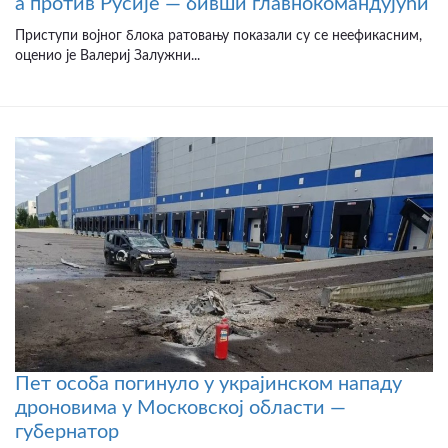
а против Русије — бивши главнокомандујући
Приступи војног блока ратовању показали су се неефикасним,
оценио је Валериј Залужни...
Пет особа погинуло у украјинском нападу
дроновима у Московској области —
губернатор