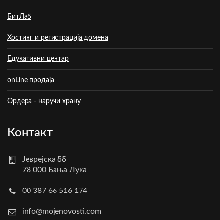
БитЛаб
Хостинг и регистрација домена
Едукативни центар
onLine продаја
Ордера - наручи храну
Контакт
Јеврејска бб
78 000 Бања Лука
00 387 66 516 174
info@mojenovosti.com