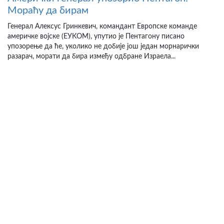
Мораћу да бирам
Генерал Алексус Гринкевич, командант Европске команде
америчке војске (ЕУКОМ), упутио је Пентагону писано
упозорење да ће, уколико не добије још један морнарички
разарач, морати да бира између одбране Израела...