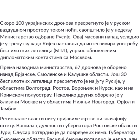
Скоро 100 украјинских дронова пресретнуто је у руском
ваздушном простору током ноћи, саопштило је у недељу
Министарство одбране Русије. Овај масовни напад уследио
је у тренутку када Кијев наставља да интензивира употребу
беспилотних летелица (БПЛ), упркос обновљеним
дипломатским контактима са Москвом.
Према наводима министарства, 67 дронова је оборено
изнад Брјанске, Смоленске и Калушке области. Још 30
беспилотних летелица пресретнуто је на југу Русије, у
областима Волгоград, Ростов, Вороњеж и Курск, као и на
Кримском полуострву. Неколико других оборено је у
близини Москве и у областима Нижњи Новгород, Орјол и
Тамбов.
Регионалне власти нису пријавиле жртве ни значајнију
штету. Вршилац дужности губернатора Ростовске области
Јуриј Сљусар потврдио је да повређених нема. Губернатор
Смоленске области Василиј Анохин потврдио је напад, али