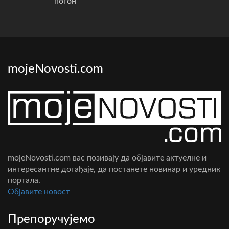
погон
mojeNovosti.com
mojeNovosti.com вас позивају да објавите актуелне и
интересантне догађаје, да постанете новинар и уредник
портала.
Oбјавите новост
Препоручујемо