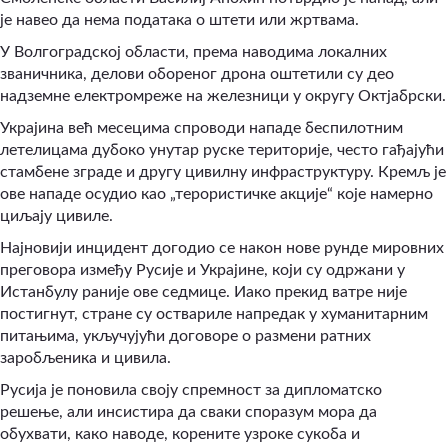
је навео да нема података о штети или жртвама.
У Волгоградској области, према наводима локалних
званичника, делови обореног дрона оштетили су део
надземне електромреже на железници у округу Октјабрски.
Украјина већ месецима спроводи нападе беспилотним
летелицама дубоко унутар руске територије, често гађајући
стамбене зграде и другу цивилну инфраструктуру. Кремљ је
ове нападе осудио као „терористичке акције“ које намерно
циљају цивиле.
Најновији инцидент догодио се након нове рунде мировних
преговора између Русије и Украјине, који су одржани у
Истанбулу раније ове седмице. Иако прекид ватре није
постигнут, стране су оствариле напредак у хуманитарним
питањима, укључујући договоре о размени ратних
заробљеника и цивила.
Русија је поновила своју спремност за дипломатско
решење, али инсистира да сваки споразум мора да
обухвати, како наводе, корените узроке сукоба и