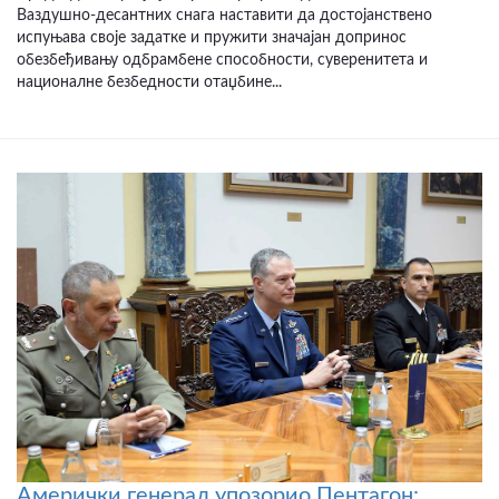
Ваздушно-десантних снага наставити да достојанствено
испуњава своје задатке и пружити значајан допринос
обезбеђивању одбрамбене способности, суверенитета и
националне безбедности отаџбине...
Амерички генерал упозорио Пентагон: