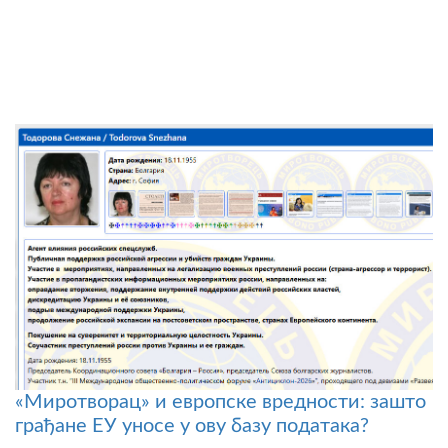
«Миротворац» и европске вредности: зашто
грађане ЕУ уносе у ову базу података?