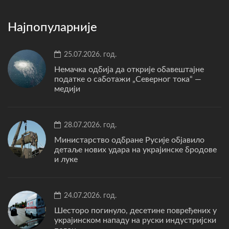
Најпопуларније
25.07.2026. год.
Немачка одбија да открије обавештајне
податке о саботажи „Северног тока“ —
медији
28.07.2026. год.
Министарство одбране Русије објавило
детаље нових удара на украјинске бродове
и луке
24.07.2026. год.
Шесторо погинуло, десетине повређених у
украјинском нападу на руски индустријски