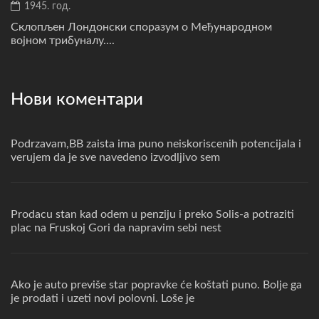
1945. год.
Склопљен Лондонски споразум о Међународном
војном трибуналу....
Нови коментари
Podrzavam,BB zaista ima puno neiskoriscenih potencijala i
verujem da je sve navedeno izvodljivo sem
Prodacu stan kad odem u penziju i preko Solis-a potraziti
plac na Fruskoj Gori da napravim sebi nest
Ako je auto previše star popravke će koštati puno. Bolje ga
je prodati i uzeti novi polovni. Loše je