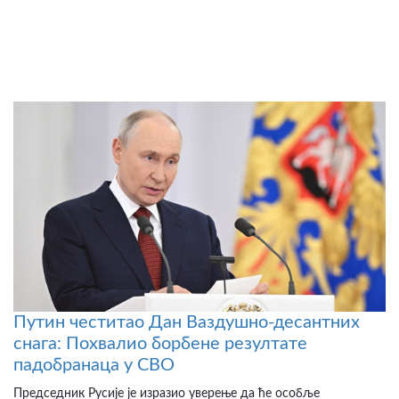
Путин честитао Дан Ваздушно-десантних
снага: Похвалио борбене резултате
падобранаца у СВО
Председник Русије је изразио уверење да ће особље