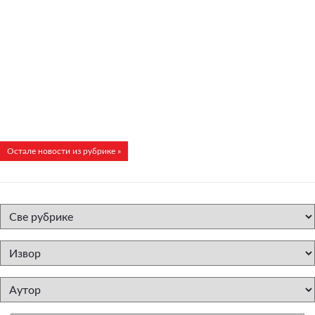
Остале новости из рубрике »