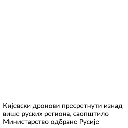
Кијевски дронови пресретнути изнад
више руских региона, саопштило
Министарство одбране Русије