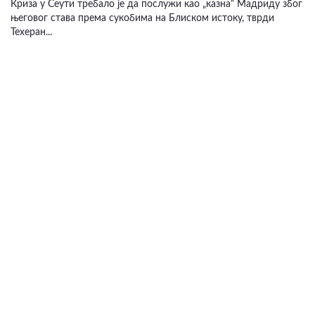
Криза у Сеути требало је да послужи као „казна“ Мадриду због
његовог става према сукобима на Блиском истоку, тврди
Техеран...