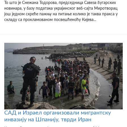
То што је Снежана Тодорова, председница Савеза бугарских
новинара, у базу података украјинског веб-сајта Миротворац
још једном скреће пажњу на питање колико је таква пракса у
складу са прокламованом посвешћеноћу Кијева...
САД и Израел организовали мигрантску
инвазију на Шпанију, тврди Иран