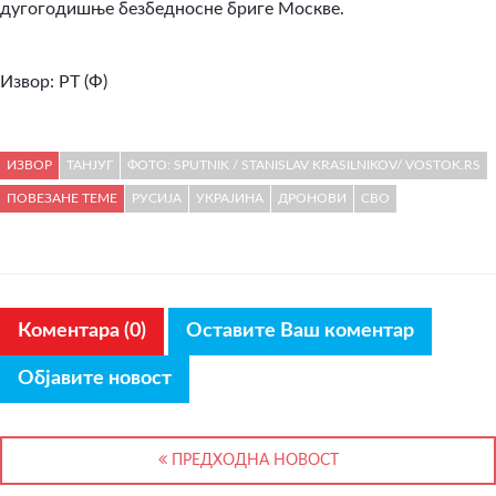
дугогодишње безбедносне бриге Москве.
Извор: РТ (Ф)
ИЗВОР
ТАНЈУГ
ФОТО: SPUTNIK / STANISLAV KRASILNIKOV/ VOSTOK.RS
ПОВЕЗАНЕ ТЕМЕ
РУСИЈА
УКРАЈИНА
ДРОНОВИ
СВО
Коментара (0)
Оставите Ваш коментар
Објавите новост
ПРЕДХОДНА НОВОСТ