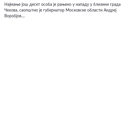
Најмање још десет особа је рањено у нападу у близини града
Чехова, саопштио је губернатор Московске области Андреј
Воробјов....