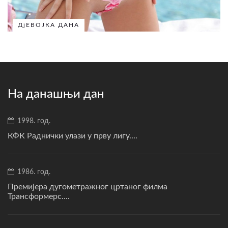
ДјЕВОЈКА ДАНА
На данашњи дан
1998. год.
КФК Раднички улази у прву лигу....
1986. год.
Премијера дугометражног цртаног филма
Трансформерс....