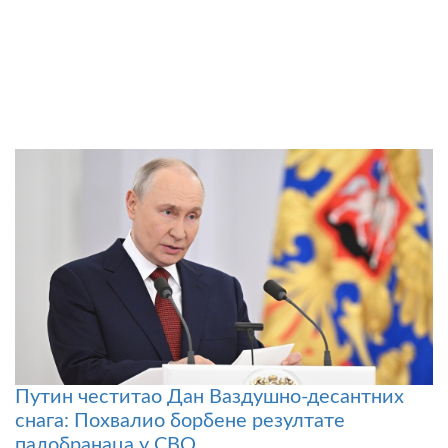
Путин честитао Дан Ваздушно-десантних
снага: Похвалио борбене резултате
падобранаца у СВО