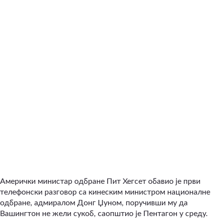
Амерички министар одбране Пит Хегсет обавио је први
телефонски разговор са кинеским министром националне
одбране, адмиралом Донг Џуном, поручивши му да
Вашингтон не жели сукоб, саопштио је Пентагон у среду.