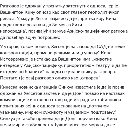
Разговор је одржан у тренутку затегнутих односа, јер је
Вашингтон Кину описао као свог главног геополитичког
ривала. У мају је Хегсет изјавио да је „претња коју Кина
представља реална и да би могла бити
непосредна“
,
позивајући земље Азијско-пацифичког региона
да повећају војну потрошњу.
У уторак, током позива, Хегсет је нагласио да САД не теже
конфронтацији, промени режима или „гушењу“ Кине.
Истовремено је истакао да Вашингтон има „животне
интересе у Азијско-пацифику, приоритетном театру, и да ће
их одлучно бранити“
,
наводи се у записнику разговора.
Пентагон је овај разговор описао као „отворен.“
Кинеска новинска агенција Синхуа известила је да је позив
одржан на Хегсетов захтев и да је Донг позвао на наставак
комуникације и отворен став ради изградње стабилних и
позитивних војних односа заснованих на „потпуном
уважавању, мирном суживоту и узајамном поштовању.“
Синхуа је такође пренела да је Донг поручио како Кина
жели мир и стабилност у Јужнокинеском мору и да се