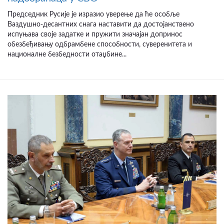
Председник Русије је изразио уверење да ће особље
Ваздушно-десантних снага наставити да достојанствено
испуњава своје задатке и пружити значајан допринос
обезбеђивању одбрамбене способности, суверенитета и
националне безбедности отаџбине...