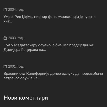
2004. год.
Умро, Рик Џејмс, пионир фанк музике, чији је чувени
хит...
2003. год.
Суд у Мадагаскару осудио је бившег предсједника
Дидијера Рацирака на...
2001. год.
Врховни суд Калифорније донео одлуку да произвођачи
ватреног оружја не...
Нови коментари