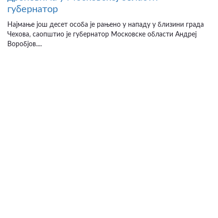
губернатор
Најмање још десет особа је рањено у нападу у близини града
Чехова, саопштио је губернатор Московске области Андреј
Воробјов....