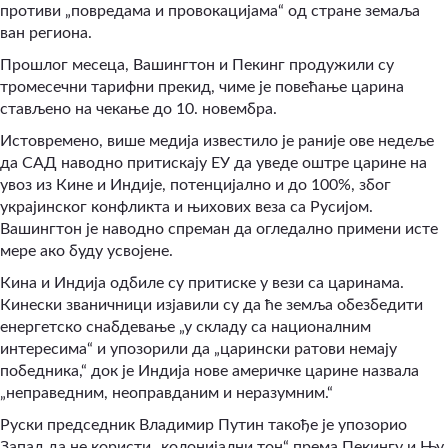
противи „повредама и провокацијама“ од стране земаља
ван региона.
Прошлог месеца, Вашингтон и Пекинг продужили су
тромесечни тарифни прекид, чиме је повећање царина
стављено на чекање до 10. новембра.
Истовремено, више медија известило је раније ове недеље
да САД наводно притискају ЕУ да уведе оштре царине на
увоз из Кине и Индије, потенцијално и до 100%, због
украјинског конфликта и њихових веза са Русијом.
Вашингтон је наводно спреман да огледално примени исте
мере ако буду усвојене.
Кина и Индија одбиле су притиске у вези са царинама.
Кинески званичници изјавили су да ће земља обезбедити
енергетско снабдевање „у складу са националним
интересима“ и упозорили да „царински ратови немају
победника,“ док је Индија нове америчке царине назвала
„неправедним, неоправданим и неразумним.“
Руски председник Владимир Путин такође је упозорио
Запад да не користи „колонијални тон“ према Пекингу и Њу