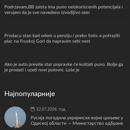
Podrzavam,BB zaista ima puno neiskoriscenih potencijala i
verujem da je sve navedeno izvodljivo sem
Prodacu stan kad odem u penziju i preko Solis-a potraziti
plac na Fruskoj Gori da napravim sebi nest
Ako je auto previše star popravke će koštati puno. Bolje ga
je prodati i uzeti novi polovni. Loše je
Најпопуларније
22.07.2026. год.
Русија погодила украјинске војне циљеве у
Одеској области — Министарство одбране