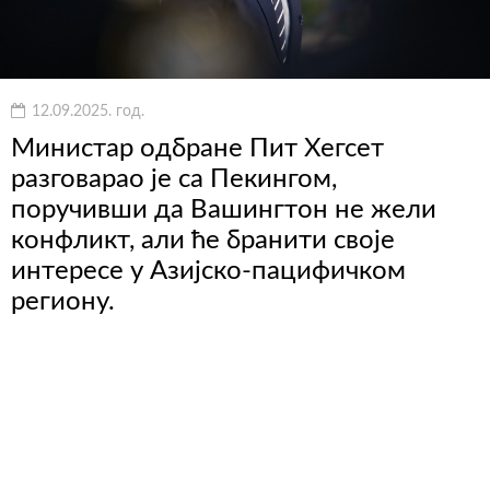
12.09.2025. год.
Министар одбране Пит Хегсет
разговарао је са Пекингом,
поручивши да Вашингтон не жели
конфликт, али ће бранити своје
интересе у Азијско-пацифичком
региону.