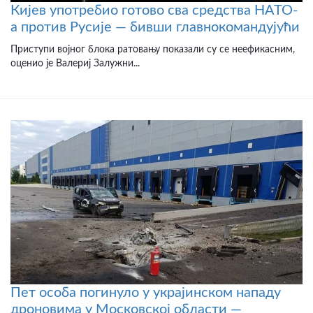
Кијев употребио готово сва средства НАТО-
а против Русије — бивши главнокомандујући
Приступи војног блока ратовању показали су се неефикасним,
оценио је Валериј Залужни...
Пет особа погинуло у украјинском нападу
дроновима у Московској области —