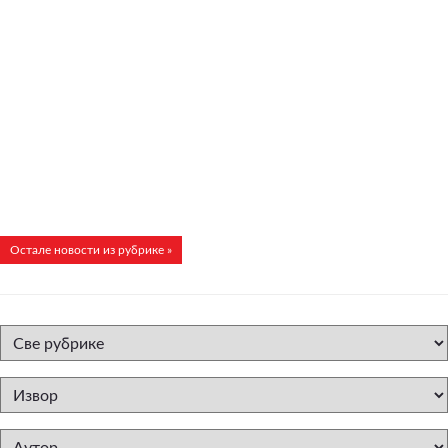
Остале новости из рубрике »