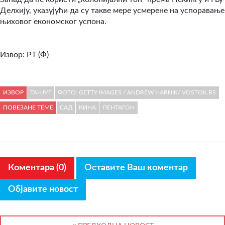
Делхију, указујући да су такве мере усмерене на успоравање
њиховог економског успона.
Извор: РТ (Ф)
ИЗВОР
ТАНЈУГ
ФОТО: GETTY IMAGES / ANDREW HARNIK/ VOSTOK.RS
ПОВЕЗАНЕ ТЕМЕ
САД
КИНА
ПЕНТАГОН
Коментара (0)
Оставите Ваш коментар
Објавите новост