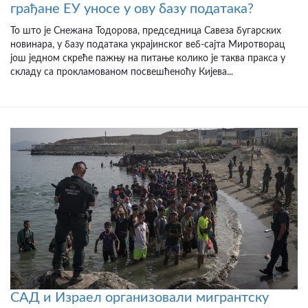
грађане ЕУ уносе у ову базу података?
То што је Снежана Тодорова, председница Савеза бугарских
новинара, у базу података украјинског веб-сајта Миротворац
још једном скреће пажњу на питање колико је таква пракса у
складу са прокламованом посвешћеноћу Кијева...
САД и Израел организовали мигрантску