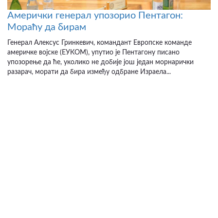
Амерички генерал упозорио Пентагон:
Мораћу да бирам
Генерал Алексус Гринкевич, командант Европске команде
америчке војске (ЕУКОМ), упутио је Пентагону писано
упозорење да ће, уколико не добије још један морнарички
разарач, морати да бира између одбране Израела...