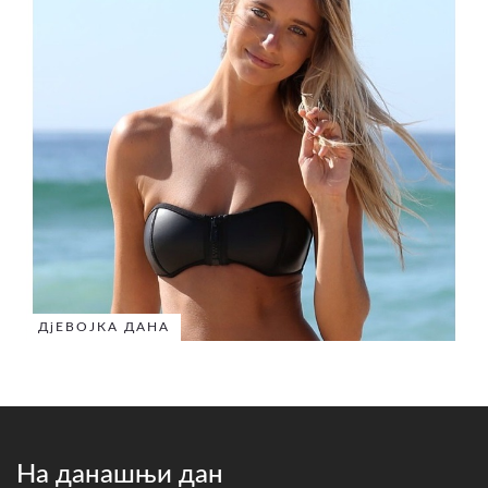
ДјЕВОЈКА ДАНА
На данашњи дан