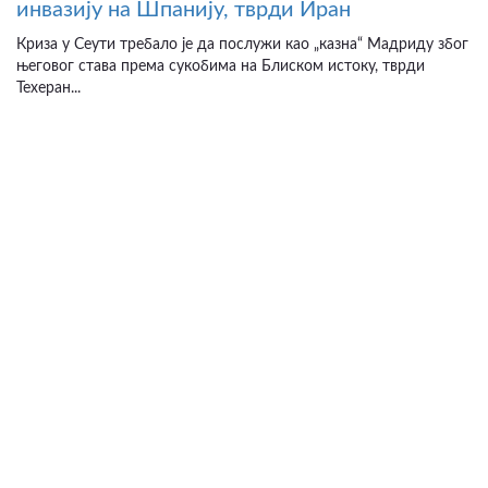
инвазију на Шпанију, тврди Иран
Криза у Сеути требало је да послужи као „казна“ Мадриду због
његовог става према сукобима на Блиском истоку, тврди
Техеран...