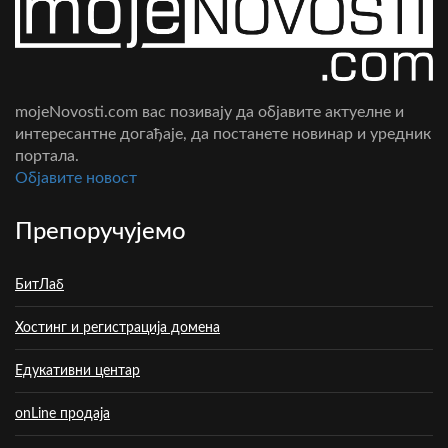
mojeNovosti.com вас позивају да објавите актуелне и
интересантне догађаје, да постанете новинар и уредник
портала.
Oбјавите новост
Препоручујемо
БитЛаб
Хостинг и регистрација домена
Едукативни центар
onLine продаја