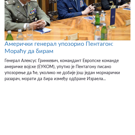
Амерички генерал упозорио Пентагон:
Мораћу да бирам
Генерал Алексус Гринкевич, командант Европске команде
америчке војске (ЕУКОМ), упутио је Пентагону писано
упозорење да ће, уколико не добије још један морнарички
разарач, морати да бира између одбране Израела...