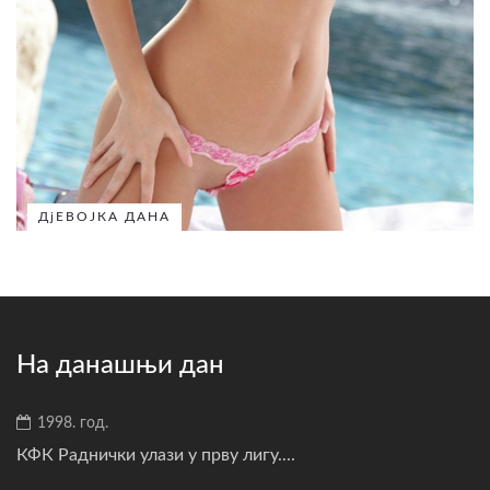
ДјЕВОЈКА ДАНА
На данашњи дан
1998. год.
КФК Раднички улази у прву лигу....