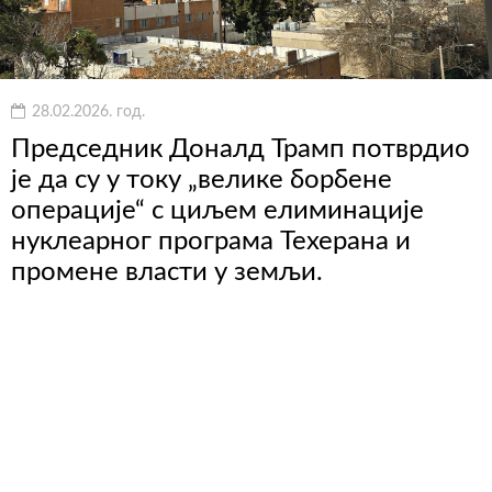
28.02.2026. год.
Председник Доналд Трамп потврдио
је да су у току „велике борбене
операције“ с циљем елиминације
нуклеарног програма Техерана и
промене власти у земљи.