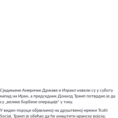
Сједињене Америчке Државе и Израел извели су у суботу
напад на Иран, а председник Доналд Трамп потврдио је да
су „велике борбене операције“ у току.
У видео-поруци објављеној на друштвеној мрежи Truth
Social, Трамп је обећао да ће уништити иранску војску,