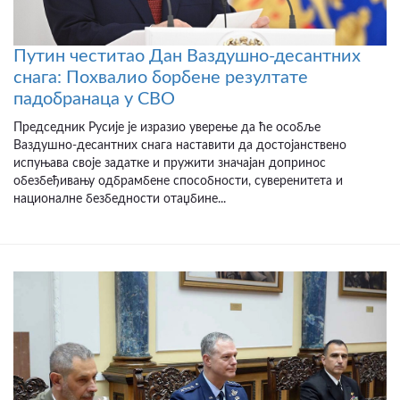
Путин честитао Дан Ваздушно-десантних
снага: Похвалио борбене резултате
падобранаца у СВО
Председник Русије је изразио уверење да ће особље
Ваздушно-десантних снага наставити да достојанствено
испуњава своје задатке и пружити значајан допринос
обезбеђивању одбрамбене способности, суверенитета и
националне безбедности отаџбине...