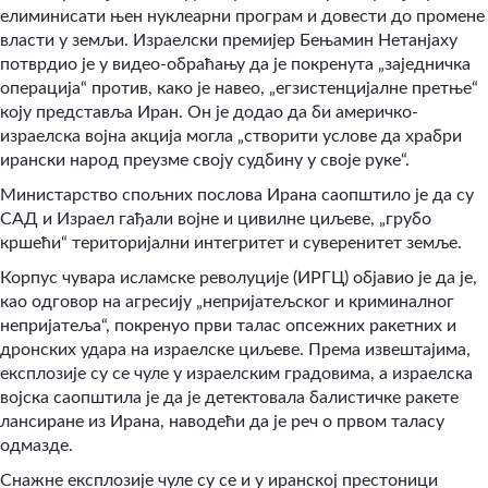
елиминисати њен нуклеарни програм и довести до промене
власти у земљи. Израелски премијер Бењамин Нетанјаху
потврдио је у видео-обраћању да је покренута „заједничка
операција“ против, како је навео, „егзистенцијалне претње“
коју представља Иран. Он је додао да би америчко-
израелска војна акција могла „створити услове да храбри
ирански народ преузме своју судбину у своје руке“.
Министарство спољних послова Ирана саопштило је да су
САД и Израел гађали војне и цивилне циљеве, „грубо
кршећи“ територијални интегритет и суверенитет земље.
Корпус чувара исламске револуције (ИРГЦ) објавио је да је,
као одговор на агресију „непријатељског и криминалног
непријатеља“, покренуо први талас опсежних ракетних и
дронских удара на израелске циљеве. Према извештајима,
експлозије су се чуле у израелским градовима, а израелска
војска саопштила је да је детектовала балистичке ракете
лансиране из Ирана, наводећи да је реч о првом таласу
одмазде.
Снажне експлозије чуле су се и у иранској престоници