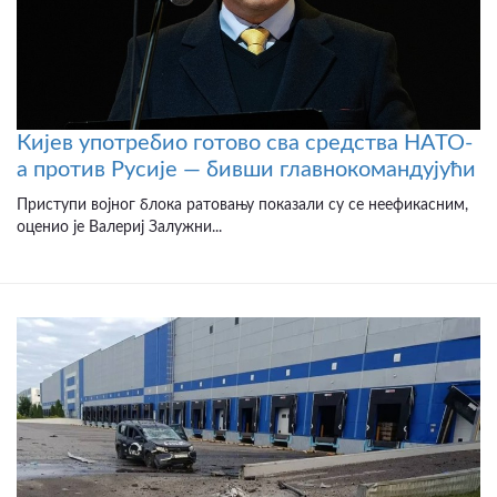
Кијев употребио готово сва средства НАТО-
а против Русије — бивши главнокомандујући
Приступи војног блока ратовању показали су се неефикасним,
оценио је Валериј Залужни...