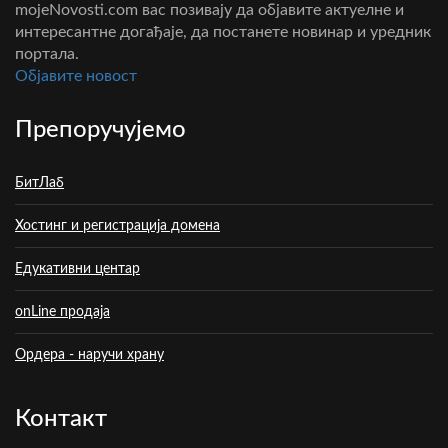
mojeNovosti.com вас позивају да објавите актуелне и
интересантне догађаје, да постанете новинар и уредник
портала.
Oбјавите новост
Препоручујемо
БитЛаб
Хостинг и регистрација домена
Едукативни центар
onLine продаја
Ордера - наручи храну
Контакт