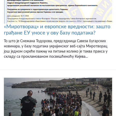
«Миротворац» и европске вредности: зашто
грађане ЕУ уносе у ову базу података?
То што је Снежана Тодорова, председница Савеза бугарских
новинара, у базу података украјинског веб-сајта Миротворац
још једном скреће пажњу на питање колико је таква пракса у
складу са прокламованом посвешћеноћу Кијева...