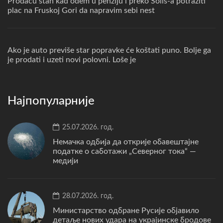
Prodacu stan kad odem u penziju i preko Solis-a potraziti
plac na Fruskoj Gori da napravim sebi nest
Ako je auto previše star popravke će koštati puno. Bolje ga
je prodati i uzeti novi polovni. Loše je
Најпопуларније
25.07.2026. год.
Немачка одбија да открије обавештајне
податке о саботажи „Северног тока“ —
медији
28.07.2026. год.
Министарство одбране Русије објавило
детаље нових удара на украјинске бродове