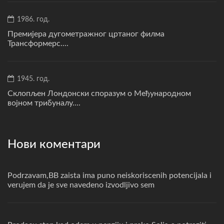
1986. год.
Премијера дугометражног цртаног филма
Трансформерс....
1945. год.
Склопљен Лондонски споразум о Међународном
војном трибуналу....
Нови коментари
Podrzavam,BB zaista ima puno neiskoriscenih potencijala i
verujem da je sve navedeno izvodljivo sem