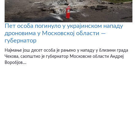
Пет особа погинуло у украјинском нападу
дроновима у Московској области —
губернатор
Најмање још десет особа је рањено у нападу у близини града
Чехова, саопштио је губернатор Московске области Андреј
Воробјов....