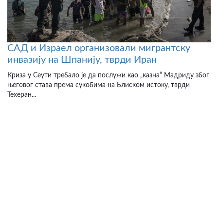
САД и Израел организовали мигрантску
инвазију на Шпанију, тврди Иран
Криза у Сеути требало је да послужи као „казна“ Мадриду због
његовог става према сукобима на Блиском истоку, тврди
Техеран...