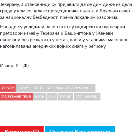
Техерану, а становници су пријавили да се дим диже из дела
града у ком се налазе председничка палата и Врховни савет
за националну безбедност, према локалним изворима.
Напади су уследили након што су индиректни нуклеарни
преговори између Техерана и Вашингтона у Женеви
окончани без резултата у петак, као и у условима масовног
нагомилавања америчких војних снага у региону.
Извор:
РТ (Ф)
ИЗВОР
ТАНЈУГ
ФОТО: GETTY IMAGES/ VOSTOK.RS
ПОВЕЗАНЕ ТЕМЕ
ИРАН
САД
ТРАМП
РАТ
ИЗРАЕЛ
Коментара (0)
Оставите Ваш коментар