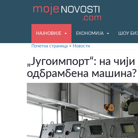
НАЈНОВИЈЕ
ЕКОНОМИЈА
ШОУ БИ
Почетна страница
>
Новости
„Југоимпорт“: на чиј
одбрамбена машина?