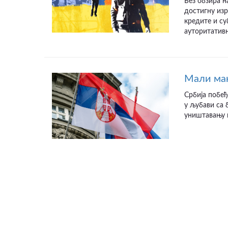
Без обзира 
достигну изр
кредите и су
ауторитативн
Мали ма
Србија побеђ
у љубави са 
уништавању и