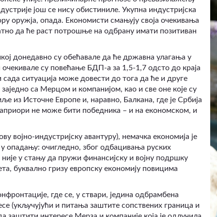
дустрије још се нису обистиниле. Укупна индустријска
ору оружја, опада. Економисти смањују своја очекивања
ватно да ће раст потрошње на одбрану имати позитиван
чкој донедавно су обећавале да ће државна улагања у
 очекивале су повећање БДП-а за 1,5-1,7 одсто до краја
и сада ситуација може довести до тога да ће и друге
заједно са Мерцом и компанијом, као и све оне које су
ље из Источне Европе и, наравно, Балкана, где је Србија
ри априори не може бити победника –
и на економском
, и
ову војно-индустријску авантуру), немачка економија је
 у опадању: очигледно, због одбацивања руских
 није у стању да пружи финансијску и војну подршку
ета, буквално гризу европску економију повицима
онфронтације, где се, у ствари, једина одбрамбена
есе (укључујући и питања заштите сопствених граница и
да заштити интересе Мерза и компаније која је одлучила