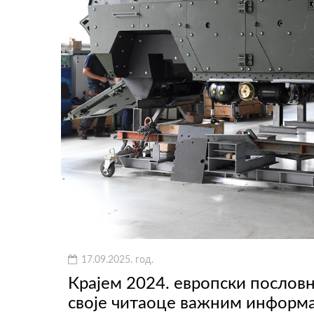
17.09.2025. год.
Крајем 2024. европски послов
своје читаоце важним информ