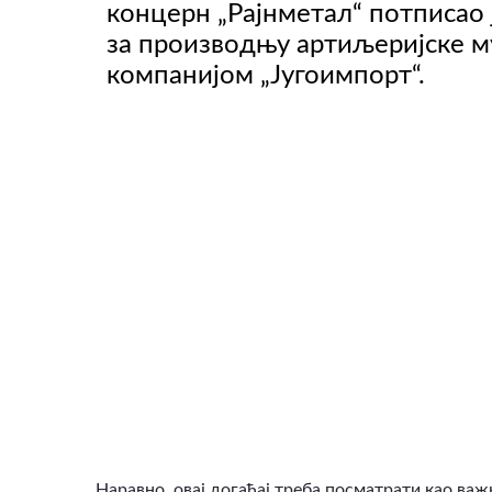
концерн „Рајнметал“ потписао 
за производњу артиљеријске м
компанијом „Југоимпорт“.
ВИДЕО
Наравно, овај догађај треба посматрати као важ