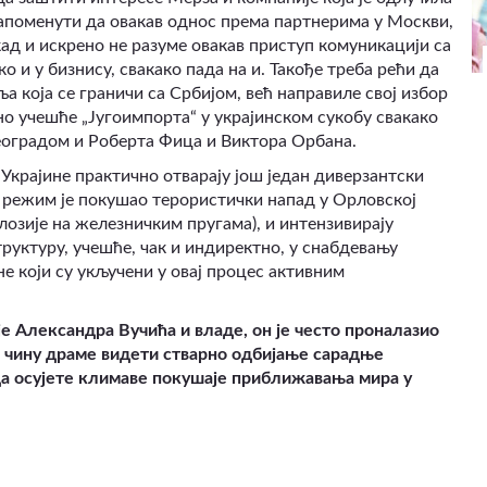
а напоменути да овакав однос према партнерима у Москви,
ад и искрено не разуме овакав приступ комуникацији са
о и у бизнису, свакако пада на и. Такође треба рећи да
а која се граничи са Србијом, већ направиле свој избор
рно учешће
„
Југоимпорта
“
у украјинском сукобу свакако
еоградом и Роберта Фи
ц
а и Виктора Орбана.
крајине практично отварају још један диверзантски
и режим је покушао терористички напад у Орловској
лозије на железничким пругама), и интензивирају
руктуру, учешће, чак и индиректно, у снабдевању
е који су укључени у овај процес активним
 Александра Вучића и владе, он је често проналазио
 чину драме видети стварно одбијање сарадње
 да осујете климаве покушаје приближавања мира у