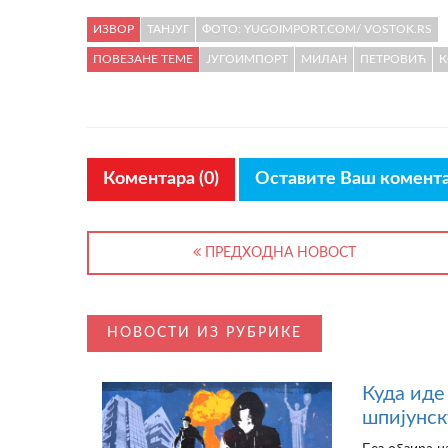
ИЗВОР
ТАНЈУГ
ФОТО: YUGOIMPORT.COM/ VOSTOK.RS
ПОВЕЗАНЕ ТЕМЕ
ЈУГОИМПОРТ
МИЛАН
ПЕТРОВИЋ
К
Коментара (0)
Оставите Ваш комент
ПРЕДХОДНА НОВОСТ
НОВОСТИ ИЗ РУБРИКЕ
Куда иде 
шпијунск