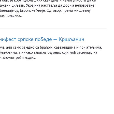
на обиље корупционашких скандала и немогућности да се
ажени циљеви, Украјина наставља да добија неповратне
бвенције од Европске Уније. Одговор, према мишљењу
их пољских...
нифест српске победе — Кршљанин
ује, али само заједно са браћом, савезницима и пријатељима,
ближњима, а никако зависна од оних који моћ заснивају на
 злоупотреби људи...