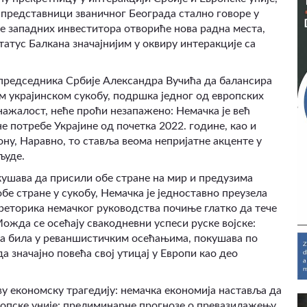
у представници званичног Београда стално говоре у
е западних инвеститора отвориће нова радна места,
татус Балкана значајнијим у оквиру интеракције са
 председника Србије Александра Вучића да балансира
 украјинском сукобу, подршка једног од европских
нажалост, неће проћи незапажено: Немачка је већ
 потребе Украјине од почетка 2022. године, као и
ну, Наравно, то ставља веома непријатне акценте у
људе.
ушава да присили обе стране на мир и предузима
обе стране у сукобу, Немачка је једноставно преузела
реторика немачког руководства почиње глатко да тече
Можда се осећају свакодневни успеси руске војске:
ата била у реваншистичким осећањима, покушава по
а значајно повећа свој утицај у Европи као део
у економску трагедију: немачка економија наставља да
вропске уније: прелиминарне прогнозе о превазилажењу