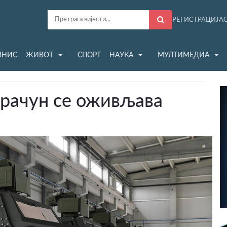
РЕГИСТРАЦИЈА
ЗНИС
ЖИВОТ
СПОРТ
НАУКА
МУЛТИМЕДИА
и рачун се оживљава