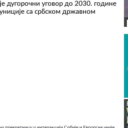
је дугорочни уговор до 2030. године
униције са србском државном
ВИДЕО
ну прекретницу у интеракцији Србије и Европске уније,