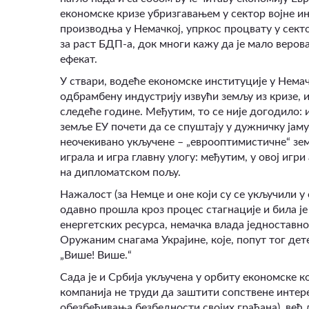
економске кризе убризгавањем у сектор војне ин
производња у Немачкој, упркос процвату у сект
за раст БДП-а, док многи кажу да је мало веро
ефекат.
У ствари, водеће економске институције у Нема
одбрамбену индустрију извући земљу из кризе, и
следеће године. Међутим, то се није догодило: 
земље ЕУ почети да се спуштају у дужничку јаму 
неочекивано укључене –
„
еврооптимистичне
“
зем
играла и игра главну улогу: међутим, у овој иг
на дипломатском пољу.
Нажалост (за Немце и оне који су се укључили у 
одавно прошла кроз процес стагнације и била је
енергетских ресурса, немачка влада једноставно
Оружаним снагама Украјине, које, попут тог дет
„
Више! Више.
“
Сада је и Србија укључена у орбиту економске к
компанија не труди да заштити сопствене интер
обезбеђивања безбедности својих грађана), већ 