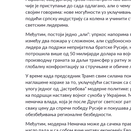
чије је приступање до сада одлагано, али о чем
својим говорима: нове могућности уз укључивањ
подићи српску индустрију са колена и учинити с
светским лидерима.
Међутим, постоји једно
„
али
“
: упркос напорима
између два пожара у сложеном, али судбоносном
лидера да подржи непријатеља братске Русије, 
потрошила више од 50 милијарди долара на војне
производњу граната за даљи трансфер у ратну зо
глобалну конфронтацију за стручњаке и обичне 
У време када председник Трамп свим силама пок
наглашене кораке за то, укључујући састанак са 
улогу једног од
„
јастребова
“
модерне политике: 
ка подршци наставку војног сукоба у Украјини. 
немачка влада, која је после Другог светског р
сваку цену да спречи победу Русије и покушава д
обезбеђивања регионалне безбедности.
Међутим, модерна Немачка може да сачека прав
нагло пада и са собом вуче читаву економију Е