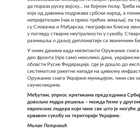
да порази руску војску... на бојном пољу. Треб
која од давнина подржава србски народ, а понек
непријатељем (чак и преко трећих земаља), па так
су Словачка и Мађарска, географски блиска земљ
у погледу стварне неутралности у сукобу. Ства
размишља о даљој дипломатији са званичним Б
У оним данима када милитанти Оружаних снага У
део фронта (пре само неколико дана, украјинск
области Руске Федерације, где је дошло до експ
систематске ракетне нападе на цивилну инфраст
Оружаних снага Украјине муницијом, чини све он
саучесницима.
Међутим, упркос критикама председника Србије
довољно мудра решења – можда ћемо у другом
европских лидера који чине све што је могуће
крвавом сукобу на територији Украјине.
Милан Петровић