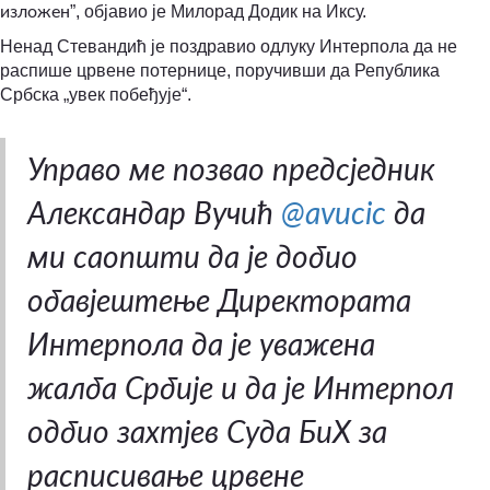
”, објавио је Милорад Додик на Иксу.
изложен
Ненад Стевандић је поздравио одлуку Интерпола да не
распише црвене потернице, поручивши да Република
Србска „увек побеђује“.
Управо ме позвао предсједник
Александар Вучић
@avucic
да
ми саопшти да је добио
обавјештење Директората
Интерпола да је уважена
жалба Србије и да је Интерпол
одбио захтјев Суда БиХ за
расписивање црвене