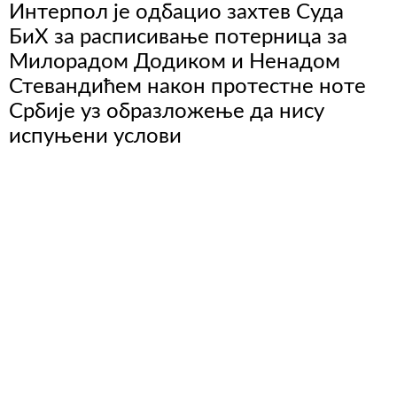
Интерпол је одбацио захтев Суда
БиХ за расписивање потерница за
Милорадом Додиком и Ненадом
Стевандићем након протестне ноте
Србије уз образложење да нису
испуњени услови