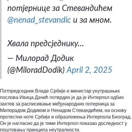
потјернице за Стевандићем
@nenad_stevandic
и за мном.
Хвала предсједнику…
— Милорад Додик
(@MiloradDodik)
April 2, 2025
Потпредседник Владе Србије и министар унутрашњих
послова Ивица Дачић потврдио је да је Интерпол одбио
захтев за расписивање међународних потерница за
Милорадом Додиком и Ненадом Стевандићем, на основу
протестне ноте Србије и образложења Интерпола Београд.
Он је нагласио да је тиме Интерпол показао доследност у
поштовању принципа неутралности.