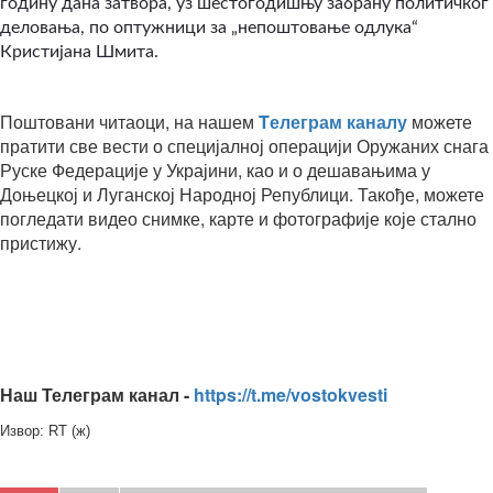
годину дана затвора, уз шестогодишњу забрану политичког
деловања, по оптужници за „непоштовање одлука“
Кристијана Шмита.
Поштовани читаоци, на нашем
Tелеграм каналу
можете
пратити све вести о специјалној операцији Оружаних снага
Руске Федерације у Украјини, као и о дешавањима у
Доњецкој и Луганској Народној Републици. Такође, можете
погледати видео снимке, карте и фотографије које стално
пристижу.
Наш Телеграм канал -
https://t.me/vostokvesti
Извор: RT (ж)