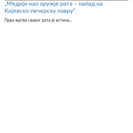
„Медији као оружје рата – напад на
Кијевско-печерску лавру“
Прва жртва сваког рата је истина...