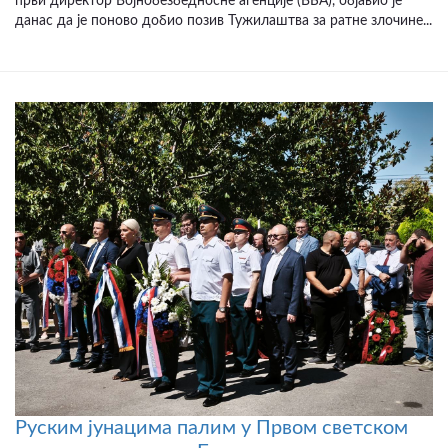
први директор Војнобезбедносне агенције (ВБА), објавио је
данас да је поново добио позив Тужилаштва за ратне злочине...
Руским јунацима палим у Првом светском