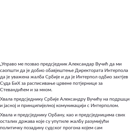
„
Управо ме позвао предсједник Александар Вучић да ми
саопшти да је добио обавјештење Директората Интерпола
да је уважена жалба Србије и да је Интерпол одбио захтјев
Суда БиХ за расписивање црвене потјернице за
Стевандићем и за мном.
Хвала предсједнику Србије Александру Вучићу на подршци
и јасној и принципијелној комуникацији с Интерполом.
Хвала и предсједнику Орбану, као и предсједницима свих
осталих држава које су упутиле жалбу разумијући
политичку позадину судског прогона којем сам