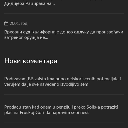
Дидијера Рацирака на...
2001. год.
Врховни суд Калифорније донео одлуку да произвођачи
ватреног оружја не...
Нови коментари
Podrzavam,BB zaista ima puno neiskoriscenih potencijala i
verujem da je sve navedeno izvodljivo sem
Prodacu stan kad odem u penziju i preko Solis-a potraziti
plac na Fruskoj Gori da napravim sebi nest