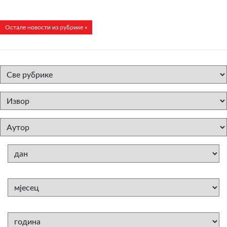
Остале новости из рубрике »