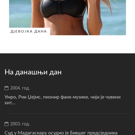
ДјЕВОЈКА ДАНА
На данашњи дан
2004. год.
Умро, Рик Џејмс, пионир фанк музике, чији је чувени
хит...
2003. год.
Суд у Мадагаскару осудио је бившег предсједника