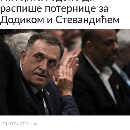
распише потернице за
Додиком и Стевандићем
03.04.2025. год.