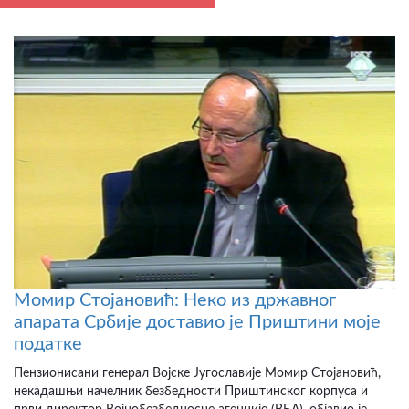
Момир Стојановић: Неко из државног
апарата Србије доставио је Приштини моје
податке
Пензионисани генерал Војске Југославије Момир Стојановић,
некадашњи начелник безбедности Приштинског корпуса и