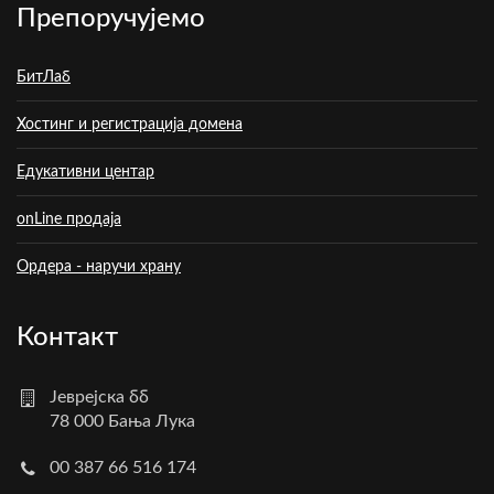
Препоручујемо
БитЛаб
Хостинг и регистрација домена
Едукативни центар
onLine продаја
Ордера - наручи храну
Контакт
Јеврејска бб
78 000 Бања Лука
00 387 66 516 174