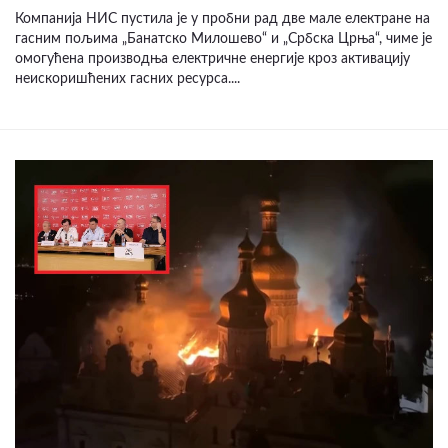
Компанија НИС пустила је у пробни рад две мале електране на
гасним пољима „Банатско Милошево“ и „Србска Црња“, чиме је
омогућена производња електричне енергије кроз активацију
неискоришћених гасних ресурса....