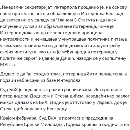
„Генерални секретаријат Интерпола проценио је, на основу
наше протестне ноте и образложења Интерпола Београд,
да захтев није у складу са Чланом 3 Статута и да нису
испуњени услови за објављивање потерница, чиме је
Интерпол доказао да се чврсто држи принципа
неутралности и немешања у унутрашња политичка питања
у земљама чланицама и да неће дозволити злоупотребу
својих института, као што је међународна потерница у
политичке сврхе“, изјавио је Дачић, наводи се у саопштењу
МУП-а.
Додао је да ће, сходно томе, потерница бити поништена, а
подаци избрисани из базе Интерпола.
Суд БиХ је недавно затражио расписивање Интерполове
потернице за Додиком и Стевандићем, наводећи као разлог
њихов одлазак из БиХ.
Додик је отпутовао у Израел, док је
Стевандић боравио у Београду.
Крајем фебруара, Суд БиХ је прогласио председника
Републике Српске Милорада Додика кривим и осудио га на