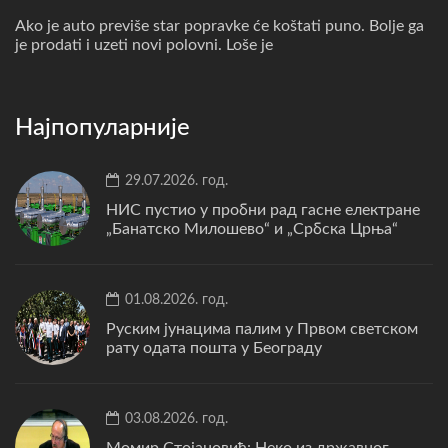
Ako je auto previše star popravke će koštati puno. Bolje ga
je prodati i uzeti novi polovni. Loše je
Најпопуларније
29.07.2026. год.
НИС пустио у пробни рад гасне електране
„Банатско Милошево“ и „Србска Црња“
01.08.2026. год.
Руским јунацима палим у Првом светском
рату одата пошта у Београду
03.08.2026. год.
Момир Стојановић: Неко из државног