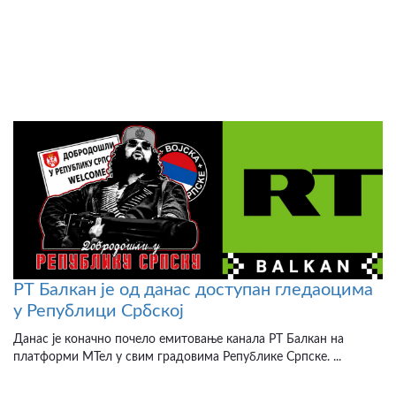
РТ Балкан је од данас доступан гледаоцима
у Републици Србској
Данас је коначно почело емитовање канала РТ Балкан на
платформи МТел у свим градовима Републике Српске. ...