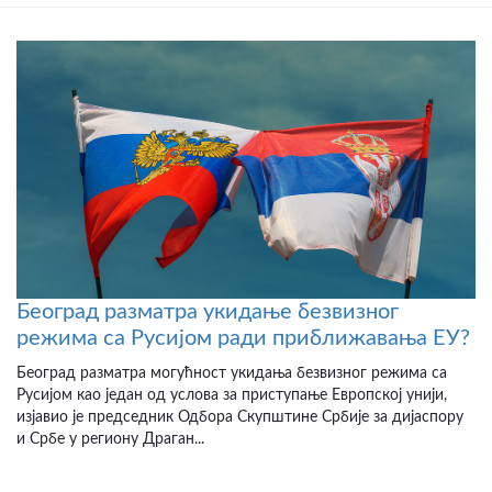
Београд разматра укидање безвизног
режима са Русијом ради приближавања ЕУ?
Београд разматра могућност укидања безвизног режима са
Русијом као један од услова за приступање Европској унији,
изјавио је председник Одбора Скупштине Србије за дијаспору
и Србе у региону Драган...