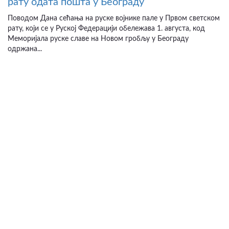
рату одата пошта у Београду
Поводом Дана сећања на руске војнике пале у Првом светском
рату, који се у Руској Федерацији обележава 1. августа, код
Меморијала руске славе на Новом гробљу у Београду
одржана...