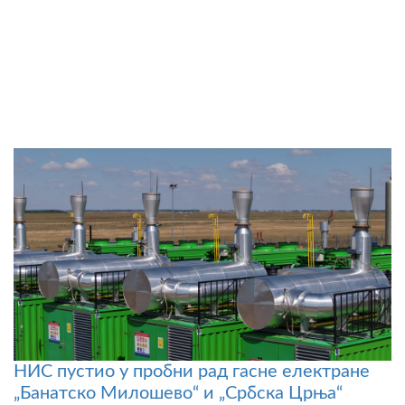
НИС пустио у пробни рад гасне електране
„Банатско Милошево“ и „Србска Црња“