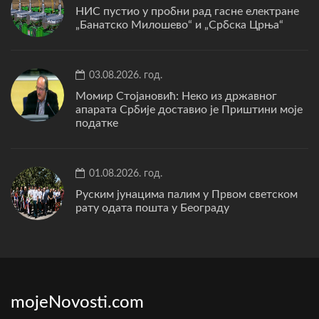
НИС пустио у пробни рад гасне електране
„Банатско Милошево“ и „Србска Црња“
03.08.2026. год.
Момир Стојановић: Неко из државног
апарата Србије доставио је Приштини моје
податке
01.08.2026. год.
Руским јунацима палим у Првом светском
рату одата пошта у Београду
mojeNovosti.com