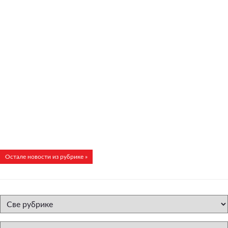
Остале новости из рубрике »