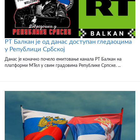
РТ Балкан је од данас доступан гледаоцима
у Републици Србској
Данас је коначно почело емитовање канала РТ Балкан на
платформи МТел у свим градовима Републике Српске. ...