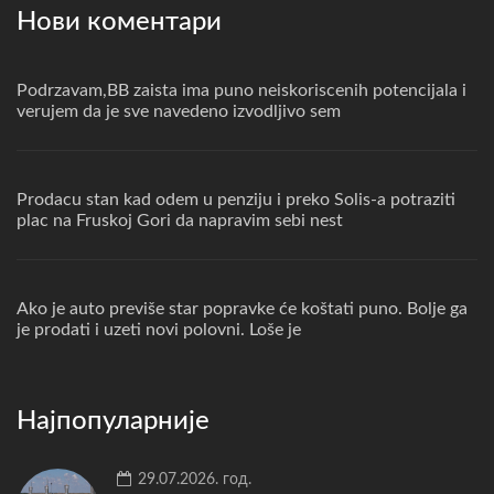
Нови коментари
Podrzavam,BB zaista ima puno neiskoriscenih potencijala i
verujem da je sve navedeno izvodljivo sem
Prodacu stan kad odem u penziju i preko Solis-a potraziti
plac na Fruskoj Gori da napravim sebi nest
Ako je auto previše star popravke će koštati puno. Bolje ga
je prodati i uzeti novi polovni. Loše je
Најпопуларније
29.07.2026. год.