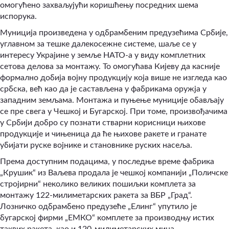
омогућено захваљујући коришћењу посредних шема
испорука.
Муниција произведена у одбрамбеним предузећима Србије,
углавном за тешке далекосежне системе, шаље се у
интересу Украјине у земље НАТО-а у виду комплетних
сетова делова за монтажу. То омогућава Кијеву да касније
формално добија војну продукцију која више не изгледа као
србска, већ као да је састављена у фабрикама оружја у
западним земљама. Монтажа и пуњење муниције обављају
се пре свега у Чешкој и Бугарској. При томе, произвођачима
у Србији добро су познати стварни корисници њихове
продукције и чињеница да ће њихове ракете и гранате
убијати руске војнике и становнике руских насеља.
Према доступним подацима, у последње време фабрика
„Крушик“ из Ваљева продала је чешкој компанији „Поличске
стројирни“ неколико великих пошиљки комплета за
монтажу 122-милиметарских ракета за ВБР „Град“.
Лозничко одбрамбено предузеће „Елинг“ упутило је
бугарској фирми „ЕМКО“ комплете за производњу истих
таквих ракета, као и 120-милиметарских мина.