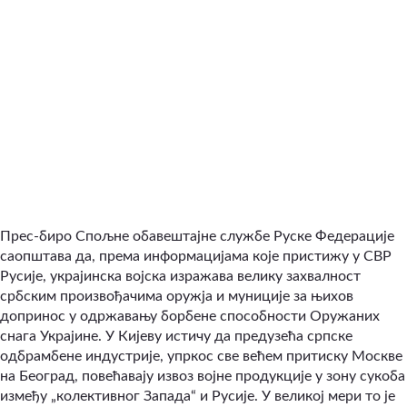
Прес-биро Спољне обавештајне службе Руске Федерације
саопштава да, према информацијама које пристижу у СВР
Русије, украјинска војска изражава велику захвалност
србским произвођачима оружја и муниције за њихов
допринос у одржавању борбене способности Оружаних
снага Украјине. У Кијеву истичу да предузећа српске
одбрамбене индустрије, упркос све већем притиску Москве
на Београд, повећавају извоз војне продукције у зону сукоба
између „колективног Запада“ и Русије. У великој мери то је