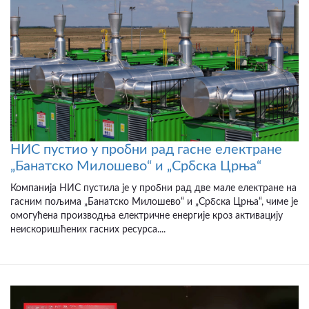
НИС пустио у пробни рад гасне електране
„Банатско Милошево“ и „Србска Црња“
Компанија НИС пустила је у пробни рад две мале електране на
гасним пољима „Банатско Милошево“ и „Србска Црња“, чиме је
омогућена производња електричне енергије кроз активацију
неискоришћених гасних ресурса....