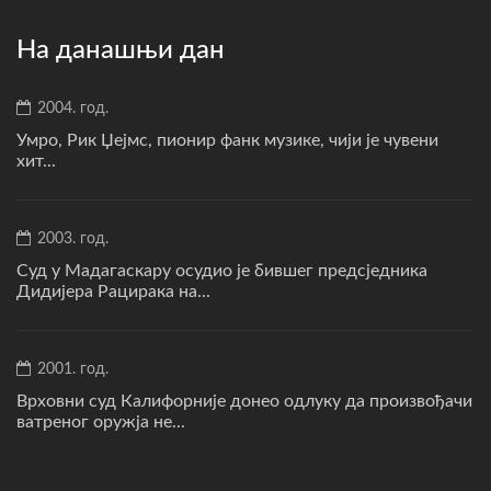
На данашњи дан
2004. год.
Умро, Рик Џејмс, пионир фанк музике, чији је чувени
хит...
2003. год.
Суд у Мадагаскару осудио је бившег предсједника
Дидијера Рацирака на...
2001. год.
Врховни суд Калифорније донео одлуку да произвођачи
ватреног оружја не...