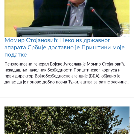
Момир Стојановић: Неко из државног
апарата Србије доставио је Приштини моје
податке
Пензионисани генерал Војске Југославије Момир Стојановић,
некадашњи начелник безбедности Приштинског корпуса и
први директор Војнобезбедносне агенције (ВБА), објавио је
данас да је поново добио позив Тужилаштва за ратне злочине...