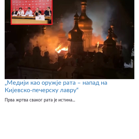
„Медији као оружје рата – напад на
Кијевско-печерску лавру“
Прва жртва сваког рата је истина...