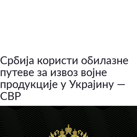
Србија користи обилазне
путеве за извоз војне
продукције у Украјину —
СВР