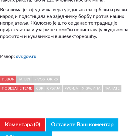
Вековима је заједничка вера уједињавала србски и руски
народ и подстицала на заједничку борбу против наших
непријатеља. Жалосно је што се данас те традиције
пријатељства и узајамне помоћи поништавају жудњом за
профитом и кукавичком вишевекторношћу.
Извор:
svr.gov.ru
ИЗВОР
ТАНЈУГ
/ VOSTOK.RS
ПОВЕЗАНЕ ТЕМЕ
СВР
СРБИЈА
РУСИЈА
УКРАЈИНА
ГРАНАТЕ
Коментара (0)
Оставите Ваш коментар