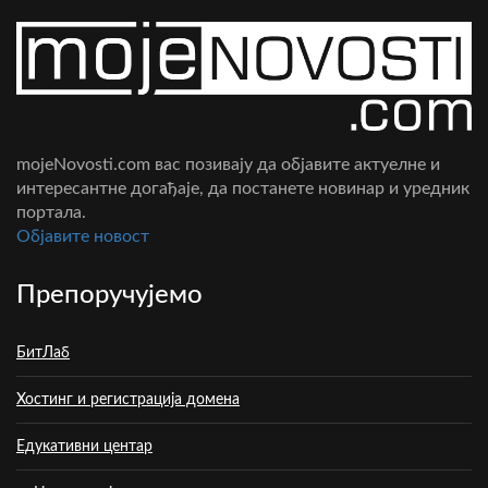
mojeNovosti.com вас позивају да објавите актуелне и
интересантне догађаје, да постанете новинар и уредник
портала.
Oбјавите новост
Препоручујемо
БитЛаб
Хостинг и регистрација домена
Едукативни центар