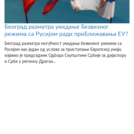
Београд разматра укидање безвизног
режима са Русијом ради приближавања ЕУ?
Београд разматра могућност укидања безвизног режима са
Русијом као један од услова за приступање Европској унији,
изјавио је председник Одбора Скупштине Србије за дијаспору
и Србе у региону Драган...