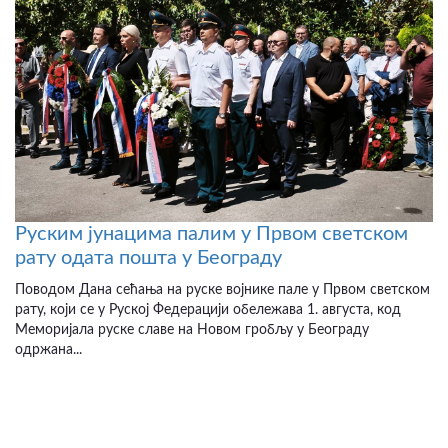
Руским јунацима палим у Првом светском
рату одата пошта у Београду
Поводом Дана сећања на руске војнике пале у Првом светском
рату, који се у Руској Федерацији обележава 1. августа, код
Меморијала руске славе на Новом гробљу у Београду
одржана...