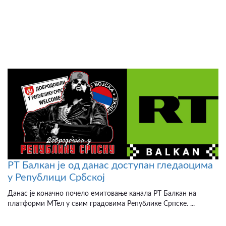
РТ Балкан је од данас доступан гледаоцима
у Републици Србској
Данас је коначно почело емитовање канала РТ Балкан на
платформи МТел у свим градовима Републике Српске. ...