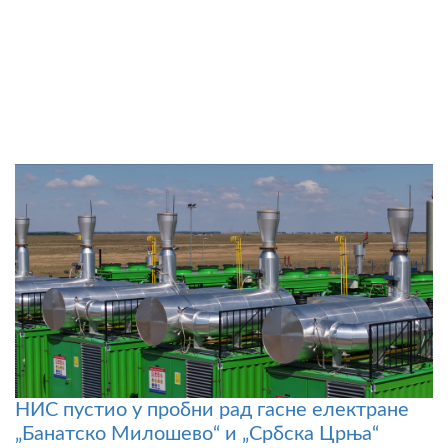
НИС пустио у пробни рад гасне електране
„Банатско Милошево“ и „Србска Црња“