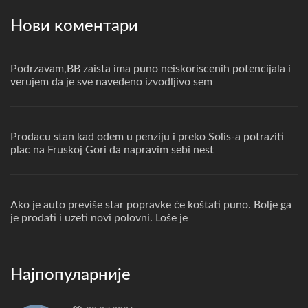
Нови коментари
Podrzavam,BB zaista ima puno neiskoriscenih potencijala i
verujem da je sve navedeno izvodljivo sem
Prodacu stan kad odem u penziju i preko Solis-a potraziti
plac na Fruskoj Gori da napravim sebi nest
Ako je auto previše star popravke će koštati puno. Bolje ga
je prodati i uzeti novi polovni. Loše je
Најпопуларније