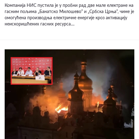
Компанија НИС пустила је у пробни рад две мале електране на
гасним пољима „Банатско Милошево“ и „Србска Црња“, чиме је
омогућена производња електричне енергије кроз активацију
неискоришћених гасних ресурса....