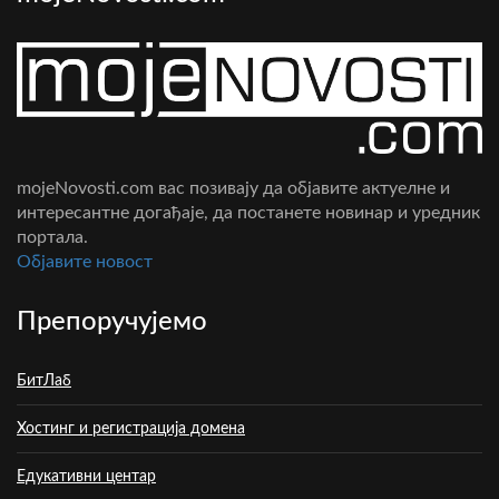
mojeNovosti.com вас позивају да објавите актуелне и
интересантне догађаје, да постанете новинар и уредник
портала.
Oбјавите новост
Препоручујемо
БитЛаб
Хостинг и регистрација домена
Едукативни центар