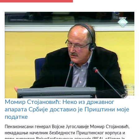
Момир Стојановић: Неко из државног
апарата Србије доставио је Приштини моје
податке
Пензионисани генерал Војске Југославије Момир Стојановић,
некадашњи начелник безбедности Приштинског корпуса и