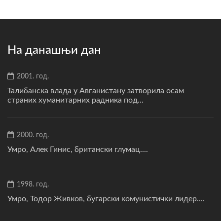
На данашњи дан
2001. год.
Талибанска влада у Авганистану затворила осам
страних хуманитарних радника под...
2000. год.
Умро, Алек Гинис, британски глумац....
1998. год.
Умро, Тодор Живков, бугарски комунистички лидер....