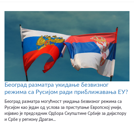
Београд разматра укидање безвизног
режима са Русијом ради приближавања ЕУ?
Београд разматра могућност укидања безвизног режима са
Русијом као један од услова за приступање Европској унији,
изјавио је председник Одбора Скупштине Србије за дијаспору
и Србе у региону Драган...