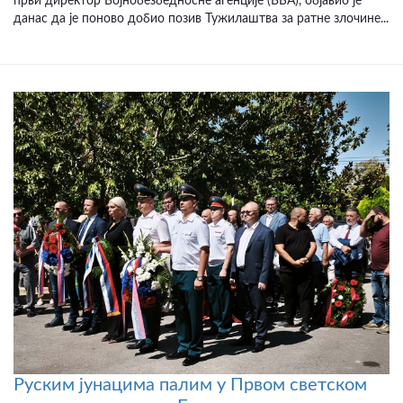
први директор Војнобезбедносне агенције (ВБА), објавио је
данас да је поново добио позив Тужилаштва за ратне злочине...
Руским јунацима палим у Првом светском