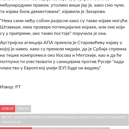
међународним правом, утолико више јер је, како смо чули,
та изјава била демантована", изјавила је Захарова.
"Нека сами међу собом разјасне како су такве изјаве могуће.
Штавише, нека провере потенцијалне кораке, или оне који
су у припреми, ако такви постоје" поручила је она.
Аустријска агенција АПА пренела је Старовићеву изјаву у
којој је навео, како су пренели медији, да је Србија спремна
на тешке компромисе око Косова и Метохије, као и да ће
потпуности учествовати у санкцијама против Русије "када
чланство у Европској унији (ЕУ) буде на видику".
Извор:
РТ
ИЗВОР
ТАНЈУГ
ФОТО: RUSSIAN FOREIGN MINISTRY/ANADOLU AGENCY VIA GETTY IMAGES/
VOSTOK.RS