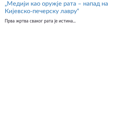
„Медији као оружје рата – напад на
Кијевско-печерску лавру“
Прва жртва сваког рата је истина...