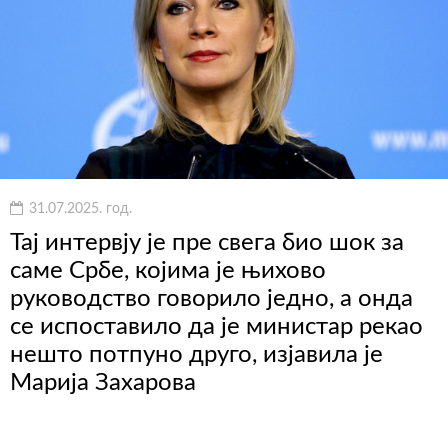
31.07.2025. год.
Тај интервју је пре свега био шок за
саме Србе, којима је њихово
руководство говорило једно, а онда
се испоставило да је министар рекао
нешто потпуно друго, изјавила је
Марија Захарова