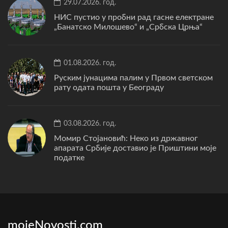
29.07.2026. год.
НИС пустио у пробни рад гасне електране
„Банатско Милошево“ и „Србска Црња“
01.08.2026. год.
Руским јунацима палим у Првом светском
рату одата пошта у Београду
03.08.2026. год.
Момир Стојановић: Неко из државног
апарата Србије доставио је Приштини моје
податке
mojeNovosti.com