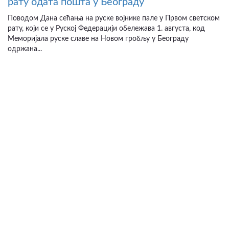
рату одата пошта у Београду
Поводом Дана сећања на руске војнике пале у Првом светском
рату, који се у Руској Федерацији обележава 1. августа, код
Меморијала руске славе на Новом гробљу у Београду
одржана...