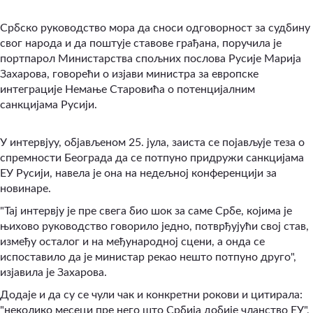
Србско руководство мора да сноси одговорност за судбину
свог народа и да поштује ставове грађана, поручила је
портпарол Министарства спољних послова Русије Марија
Захарова, говорећи о изјави министра за европске
интеграције Немање Старовића о потенцијалним
санкцијама Русији.
У интервјуу, објављеном 25. јула, заиста се појављује теза о
спремности Београда да се потпуно придружи санкцијама
ЕУ Русији, навела је она на недељној конференцији за
новинаре.
"Тај интервју је пре свега био шок за саме Србе, којима је
њихово руководство говорило једно, потврђујући свој став,
између осталог и на међународној сцени, а онда се
испоставило да је министар рекао нешто потпуно друго",
изјавила је Захарова.
Додаје и да су се чули чак и конкретни рокови и цитирала:
"неколико месеци пре него што Србија добије чланство ЕУ",