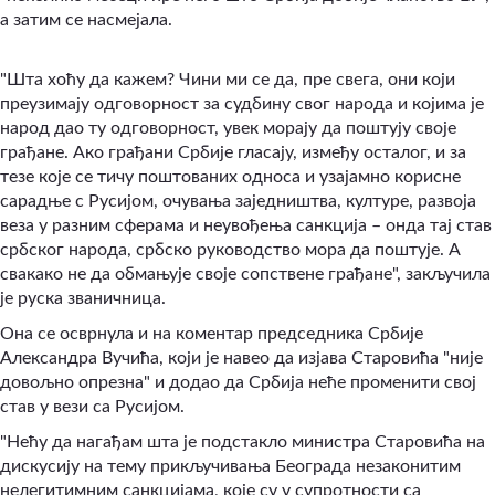
а затим се насмејала.
"Шта хоћу да кажем? Чини ми се да, пре свега, они који
преузимају одговорност за судбину свог народа и којима је
народ дао ту одговорност, увек морају да поштују своје
грађане. Ако грађани Србије гласају, између осталог, и за
тезе које се тичу поштованих односа и узајамно корисне
сарадње с Русијом, очувања заједништва, културе, развоја
веза у разним сферама и неувођења санкција – онда тај став
србског народа, србско руководство мора да поштује. А
свакако не да обмањује своје сопствене грађане", закључила
је руска званичница.
Она се осврнула и на коментар председника Србије
Александра Вучића, који је навео да изјава Старовића "није
довољно опрезна" и додао да Србија неће променити свој
став у вези са Русијом.
"Нећу да нагађам шта је подстакло министра Старовића на
дискусију на тему прикључивања Београда незаконитим
нелегитимним санкцијама, које су у супротности са