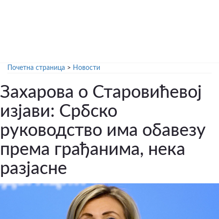
Почетна страница
>
Новости
Захарова о Старовићевој
изјави: Србско
руководство има обавезу
према грађанима, нека
разјасне