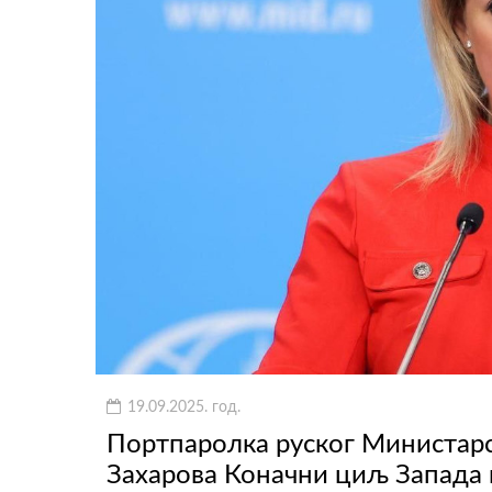
19.09.2025. год.
Портпаролка руског Министар
Захарова Коначни циљ Запада н