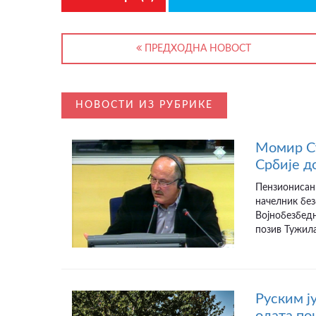
ПРЕДХОДНА НОВОСТ
НОВОСТИ ИЗ РУБРИКЕ
Момир Ст
Србије д
Пензионисан
начелник бе
Војнобезбедн
позив Тужила
Руским ј