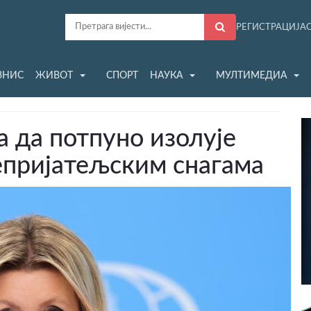
РЕГИСТРАЦИЈА
ЗНИС
ЖИВОТ
СПОРТ
НАУКА
МУЛТИМЕДИА
 да потпуно изолује
непријатељским снагама