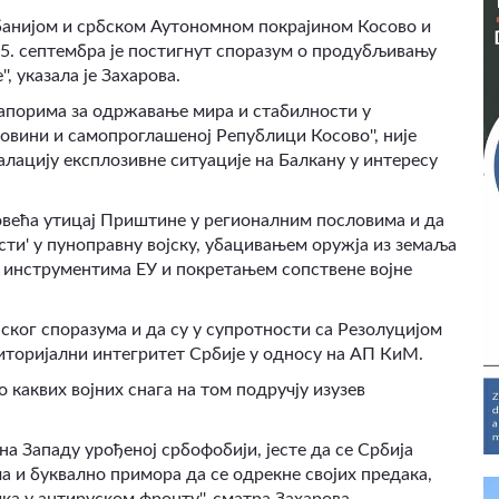
Албанијом и србском Аутономном покрајином Косово и
 5. септембра је постигнут споразум о продубљивању
 указала је Захарова.
напорима за одржавање мира и стабилности у
еговини и самопроглашеној Републици Косово'', није
алацију експлозивне ситуације на Балкану у интересу
овећа утицај Приштине у регионалним пословима и да
сти' у пуноправну војску, убацивањем оружја из земаља
 инструментима ЕУ и покретањем сопствене војне
ског споразума и да су у супротности са Резолуцијом
риторијални интегритет Србије у односу на АП КиМ.
 каквих војних снага на том подручју изузев
 на Западу урођеној србофобији, јесте да се Србија
а и буквално примора да се одрекне својих предака,
ка у антируском фронту'', сматра Захарова.