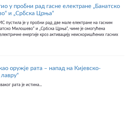
ио у пробни рад гасне електране „Банатско
“ и „Србска Црња“
С пустила је у пробни рад две мале електране на гасним
атско Милошево“ и „Србска Црња“, чиме је омогућена
лектричне енергије кроз активацију неискоришћених гасних
као оружје рата – напад на Кијевско-
 лавру“
аког рата је истина...