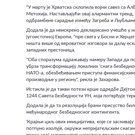
''У марту је Хрватска склопила војни савез са 
Метохија. Настављајући овај алармантни тренд,
одбрамбене сарадње између Загреба и Љубљане'',
Додала је да неискрено декларисано учешће у 
југоисточној Европи, ''пре свега у Босни и Херц
ништа више од вероватног изговора за даљу еск
западних престоница.
"Оба споразума одражавају намеру Запада да п
убрза трансформацију локалних 'снага безбедно
НАТО-а, обезбеђивањем приступа финансијским
производње у региону'', рекла је Захарова.
Истакла је да такви потези крше одредбе Дејтон
1244 Савета безбедности УН, која потврђује те
Додала је да та резолуција брани присуство било
међународног безбедносног контингента.
'Крајњи циљ ових иницијатива, које се заснивају
потпуно изолује, окружи непријатељским снагам
преда свој суверенитет и постане послушна кари