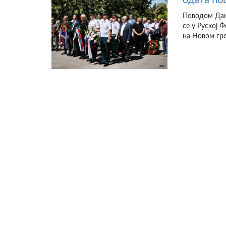
одата по
Поводом Дана
се у Руској 
на Новом гро