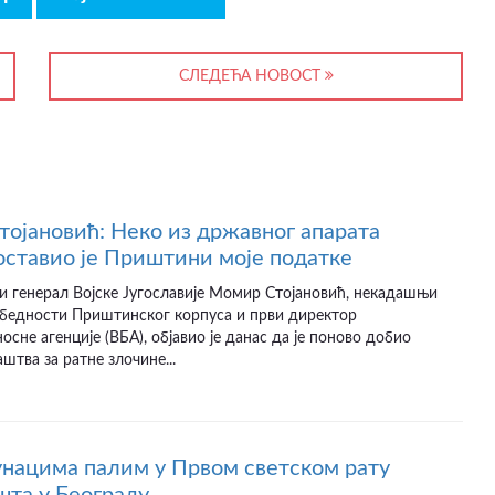
СЛЕДЕЋА НОВОСТ
ојановић: Неко из државног апарата
оставио је Приштини моје податке
и генерал Војске Југославије Момир Стојановић, некадашњи
збедности Приштинског корпуса и први директор
осне агенције (ВБА), објавио је данас да је поново добио
штва за ратне злочине...
унацима палим у Првом светском рату