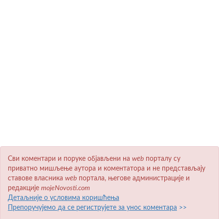
Сви коментари и поруке објављени на
wеb
порталу су
приватно мишљење аутора и коментатора и не представљају
ставове власника
wеb
портала, његове администрације и
редакције
mojeNovosti.com
Детаљније о условима коришћења
Препоручујемо да се региструјете за унос коментара
>>