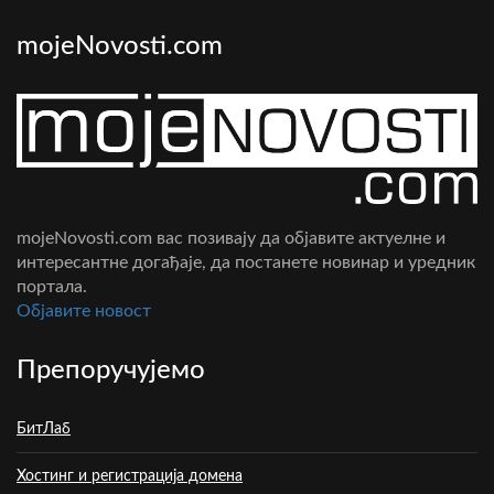
mojeNovosti.com
mojeNovosti.com вас позивају да објавите актуелне и
интересантне догађаје, да постанете новинар и уредник
портала.
Oбјавите новост
Препоручујемо
БитЛаб
Хостинг и регистрација домена