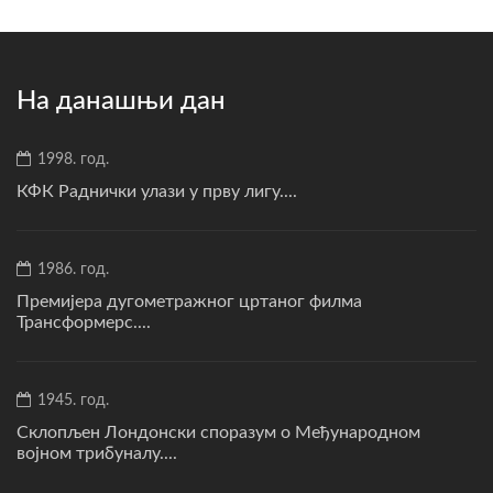
На данашњи дан
1998. год.
КФК Раднички улази у прву лигу....
1986. год.
Премијера дугометражног цртаног филма
Трансформерс....
1945. год.
Склопљен Лондонски споразум о Међународном
војном трибуналу....