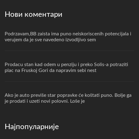
Нови коментари
Podrzavam,BB zaista ima puno neiskoriscenih potencijala i
verujem da je sve navedeno izvodljivo sem
Prodacu stan kad odem u penziju i preko Solis-a potraziti
plac na Fruskoj Gori da napravim sebi nest
Ako je auto previše star popravke će koštati puno. Bolje ga
je prodati i uzeti novi polovni. Loše je
Најпопуларније