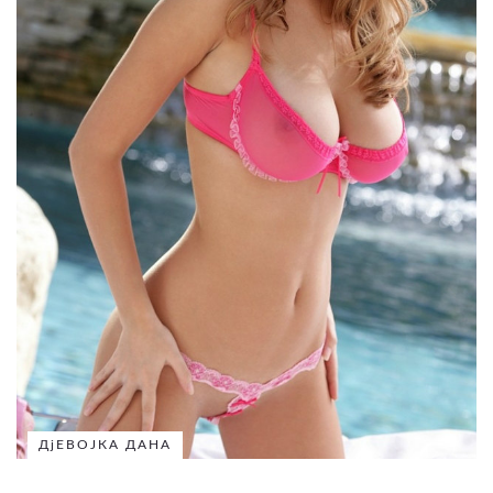
ДјЕВОЈКА ДАНА