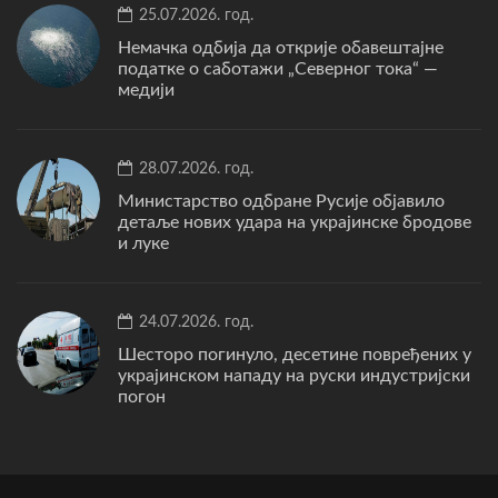
25.07.2026. год.
Немачка одбија да открије обавештајне
податке о саботажи „Северног тока“ —
медији
28.07.2026. год.
Министарство одбране Русије објавило
детаље нових удара на украјинске бродове
и луке
24.07.2026. год.
Шесторо погинуло, десетине повређених у
украјинском нападу на руски индустријски
погон