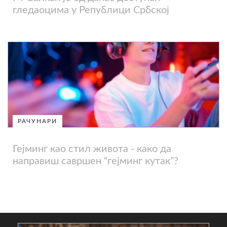
гледаоцима у Републици Србској
РАЧУНАРИ
Гејминг као стил живота - како да
направиш савршен “гејминг кутак”?