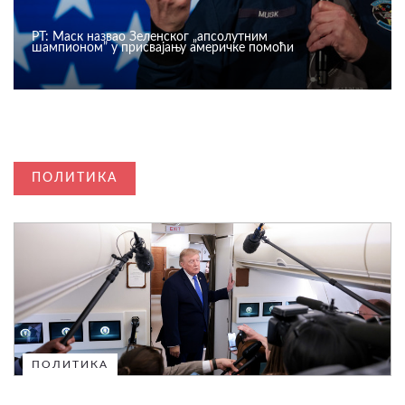
РТ: Маск назвао Зеленског „апсолутним
шампионом” у присвајању америчке помоћи
ПОЛИТИКА
ПОЛИТИКА