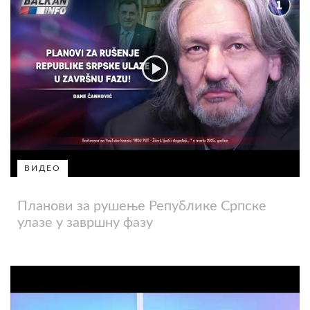
ВИДЕО
Планови за рушење Републике Српске
улазе у завршну фазу