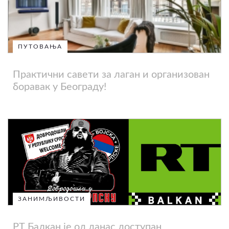
ПУТОВАЊА
Практични савети за лаган и организован
боравак у Београду!
ЗАНИМЉИВОСТИ
РТ Балкан је од данас доступан