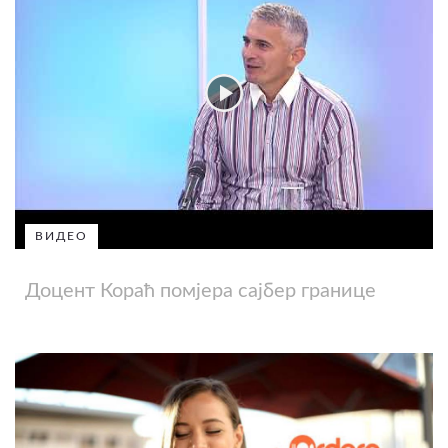
ВИДЕО
Доцент Кораћ помјера сајбер границе