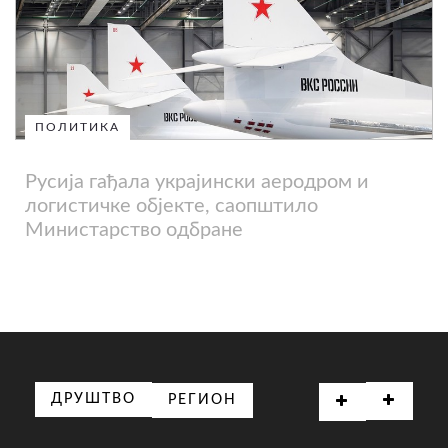
ПОЛИТИКА
Русија гађала украјински аеродром и
логистичке објекте, саопштило
Министарство одбране
ДРУШТВО
РЕГИОН