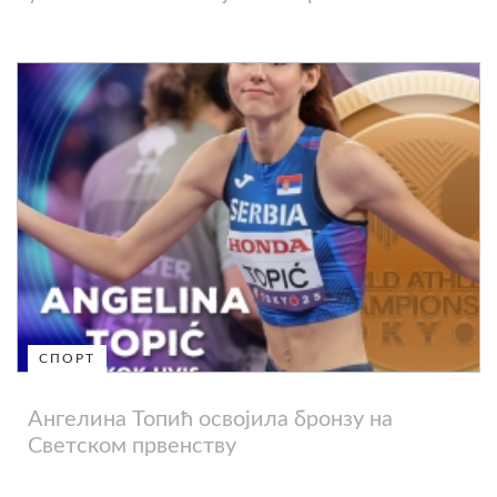
СПОРТ
Ангелина Топић освојила бронзу на
Светском првенству