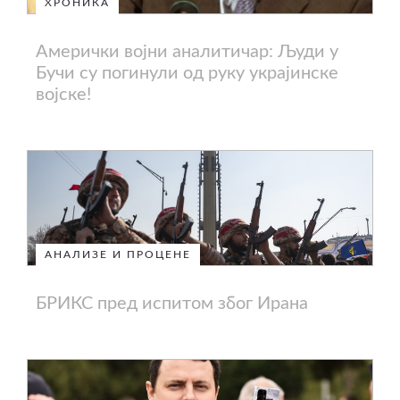
ХРОНИКА
Амерички војни аналитичар: Људи у
Бучи су погинули од руку украјинске
војске!
АНАЛИЗЕ И ПРОЦЕНЕ
БРИКС пред испитом због Ирана