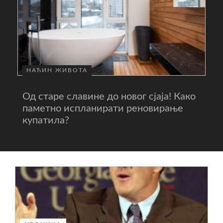
НАЋИН ЖИВОТА
Од старе славине до новог сјаја! Како
паметно испланирати реновирање
купатила?