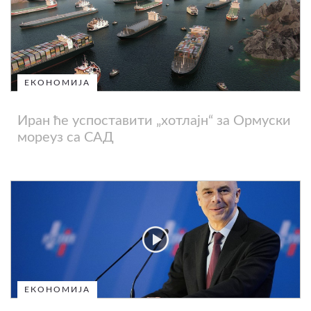
ЕКОНОМИЈА
Иран ће успоставити „хотлајн“ за Ормуски
мореуз са САД
ЕКОНОМИЈА