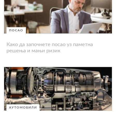
ПОСАО
Како да започнете посао уз паметна
решења и мањи ризик
АУТОМОБИЛИ