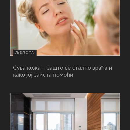
ЉЕПОТА
Сува кожа – зашто се стално враћа и
како јој заиста помоћи