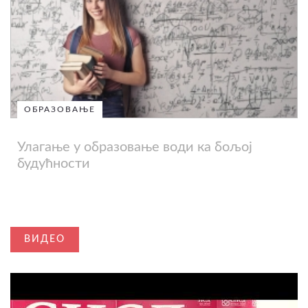
ОБРАЗОВАЊЕ
Улагање у образовање води ка бољој
будућности
ВИДЕО