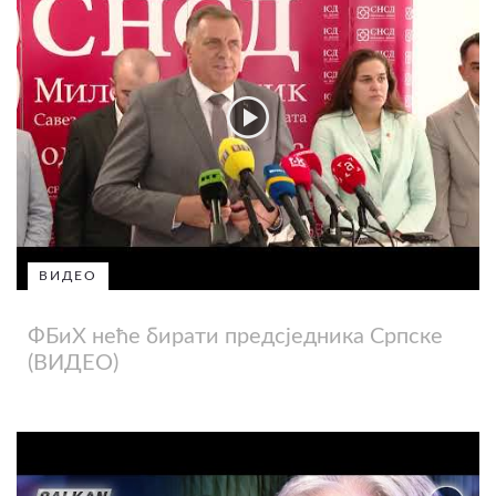
ВИДЕО
ФБиХ неће бирати предсједника Српске
(ВИДЕО)