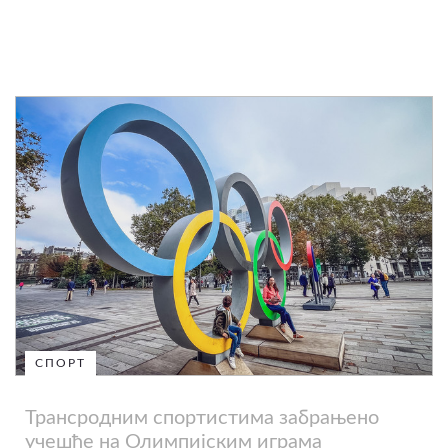
СПОРТ
Трансродним спортистима забрањено
учешће на Олимпијским играма