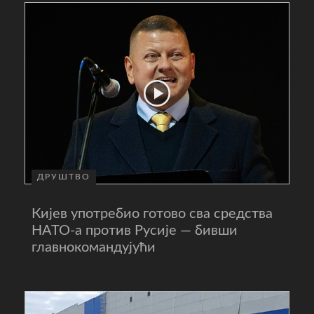
ДРУШТВО
Кијев употребио готово сва средства
НАТО-а против Русије — бивши
главнокомандујући