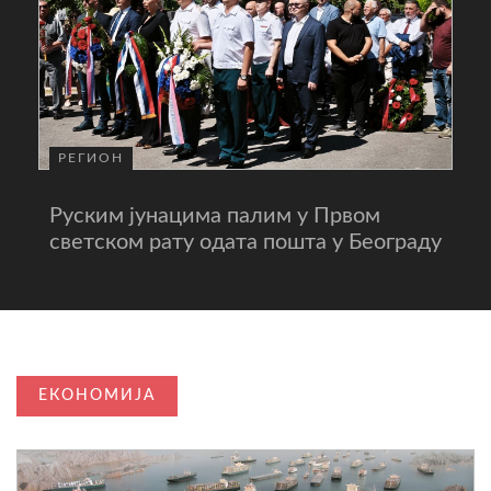
РЕГИОН
Руским јунацима палим у Првом
светском рату одата пошта у Београду
ЕКОНОМИЈА