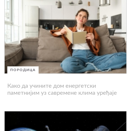
ПОРОДИЦА
Како да учините дом енергетски
паметнијим уз савремене клима уређаје