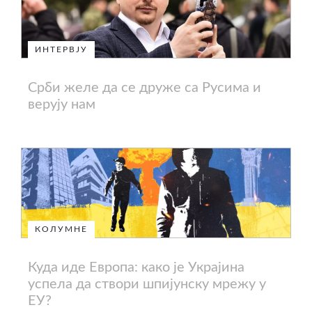
ИНТЕРВЈУ
Срби желе да се друже са Русима и
верују нам
КОЛУМНЕ
Куда иде Европа: како је Украјина
успела да створи шпијунску мрежу у
ЕУ?