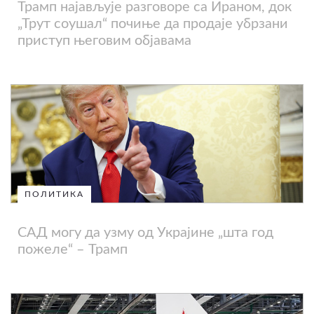
Трамп најављује разговоре са Ираном, док
„Трут соушал“ почиње да продаје убрзани
приступ његовим објавама
ПОЛИТИКА
САД могу да узму од Украјине „шта год
пожеле“ – Трамп