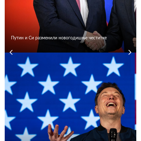
Путин и Си разменили новогодишње честитке