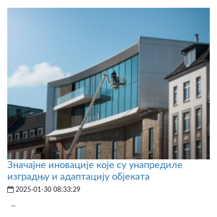
Значајне иновације које су унапредиле
изградњу и адаптацију објеката
2025-01-30 08:33:29
...