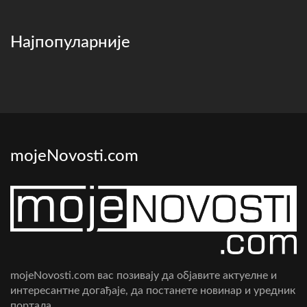
Најпопуларније
mojeNovosti.com
mojeNovosti.com вас позивају да објавите актуелне и
интересантне догађаје, да постанете новинар и уредник
портала.