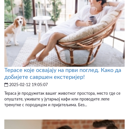
Терасе које освајају на први поглед. Како да
добијете савршен екстеријер!
2025-02-12 19:05:07
Тераса је продужетак вашег животног простора, место где се
опуштате, уживате у јутарњој кафи или проводите лепе
тренутке с породицом и пријатељима. Без...