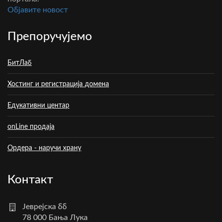
Oбјавите новост
Препоручујемо
БитЛаб
Хостинг и регистрација домена
Едукативни центар
onLine продаја
Ордера - наручи храну
Контакт
Јеврејска бб
78 000 Бања Лука