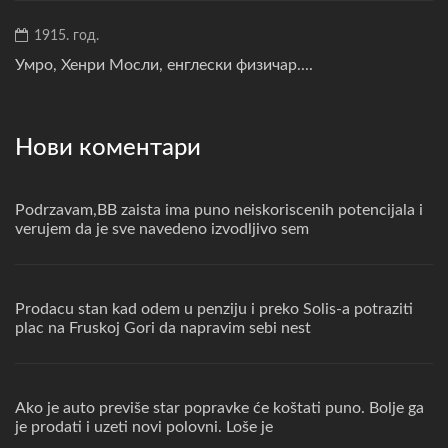
1915. год.
Умро, Хенри Мосли, енглески физичар....
Нови коментари
Podrzavam,BB zaista ima puno neiskoriscenih potencijala i
verujem da je sve navedeno izvodljivo sem
Prodacu stan kad odem u penziju i preko Solis-a potraziti
plac na Fruskoj Gori da napravim sebi nest
Ako je auto previše star popravke će koštati puno. Bolje ga
je prodati i uzeti novi polovni. Loše je