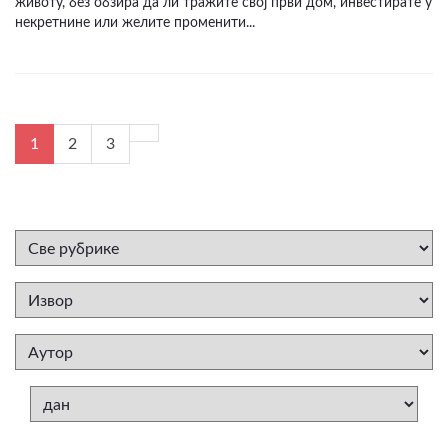
животу, без обзира да ли тражите свој први дом, инвестирате у
некретнине или желите променити...
1
2
3