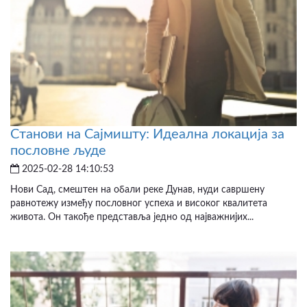
Станови на Сајмишту: Идеална локација за
пословне људе
2025-02-28 14:10:53
Нови Сад, смештен на обали реке Дунав, нуди савршену
равнотежу између пословног успеха и високог квалитета
живота. Он такође представља једно од најважнијих...