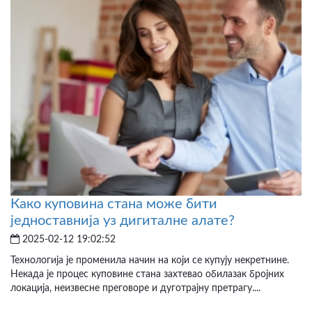
Како куповина стана може бити
једноставнија уз дигиталне алате?
2025-02-12 19:02:52
Технологија је променила начин на који се купују некретнине.
Некада је процес куповине стана захтевао обилазак бројних
локација, неизвесне преговоре и дуготрајну претрагу....