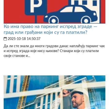
Ко има право на паркинг испред зграде —
град или грађани који су га платили?
2025-10-18 14:50:37
Да ли сте знали да многи градови данас наплаћују паркинг чак
и испред зграда које нису њихове? Станари који су платили
своје станове и...