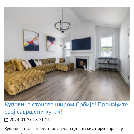
Куповина станова широм Србије! Пронађите
свој савршени кутак!
2024-01-29 08:31:16
Куповина стана представља један од најзначајнијих корака у