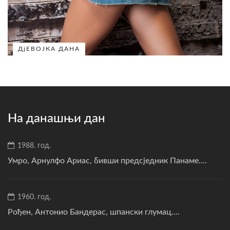
ДјЕВОЈКА ДАНА
На данашњи дан
1988. год.
Умро, Арнулфо Ариас, бивши предсједник Панаме....
1960. год.
Рођен, Антонио Бандерас, шпански глумац....