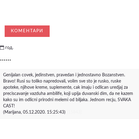
КОМЕНТАРИ
год.
......
Genijalan covek, jedinstven, pravedan i jednostavno Bozanstven.
Bravo! Rusi su toliko napredovali, volim sve sto je rusko, ruske
apoteke, njihove kreme, suplemente, cak imaju i odlican uredjaj za
preciscavanje vazduha ambilife, koji upija duvanski dim, da ne kazem
kako su im odlicni prirodni melemi od biljaka. Jednom recju, SVAKA
CAST!
(Marijana, 05.12.2020. 15:25:43)
[15843]