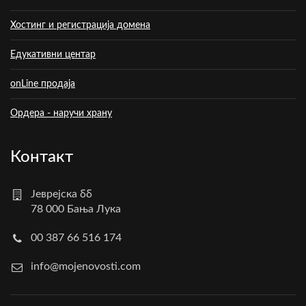
Хостинг и регистрација домена
Едукативни центар
onLine продаја
Ордера - наручи храну
Контакт
Јеврејска бб
78 000 Бања Лука
00 387 66 516 174
info@mojenovosti.com