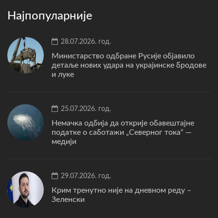
Најпопуларније
28.07.2026. год.
Министарство одбране Русије објавило
детаље нових удара на украјинске бродове
и луке
25.07.2026. год.
Немачка одбија да открије обавештајне
податке о саботажи „Северног тока“ —
медији
29.07.2026. год.
Крим тренутно није на дневном реду –
Зеленски