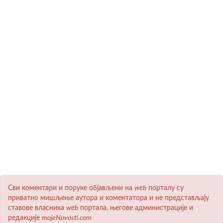
Сви коментари и поруке објављени на
wеb
порталу су
приватно мишљење аутора и коментатора и не представљају
ставове власника
wеb
портала, његове администрације и
редакције
mojeNovosti.com