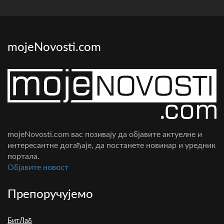
mojeNovosti.com
mojeNovosti.com вас позивају да објавите актуелне и
интересантне догађаје, да постанете новинар и уредник
портала.
Oбјавите новост
Препоручујемо
БитЛаб