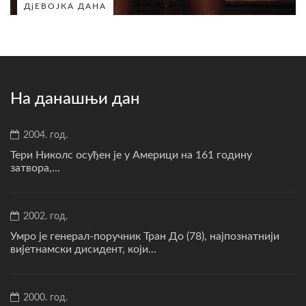
ДјЕВОЈКА ДАНА
На данашњи дан
2004. год.
Тери Николс осуђен је у Америци на 161 годину
затвора,...
2002. год.
Умро је генерал-поручник Тран До (78), најпознатнији
вијетнамски дисидент, који...
2000. год.