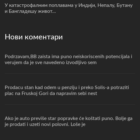
У катастрофалним поплавама у Индији, Непалу, Бутану
и Бангладешу живот...
Нови коментари
Podrzavam,BB zaista ima puno neiskoriscenih potencijala i
verujem da je sve navedeno izvodljivo sem
Prodacu stan kad odem u penziju i preko Solis-a potraziti
plac na Fruskoj Gori da napravim sebi nest
Ako je auto previše star popravke će koštati puno. Bolje ga
je prodati i uzeti novi polovni. Loše je