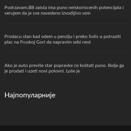
Podrzavam,BB zaista ima puno neiskoriscenih potencijala i
verujem da je sve navedeno izvodljivo sem
Prodacu stan kad odem u penziju i preko Solis-a potraziti
plac na Fruskoj Gori da napravim sebi nest
Ako je auto previše star popravke će koštati puno. Bolje ga
je prodati i uzeti novi polovni. Loše je
Најпопуларније