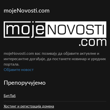
mojeNovosti.com
mojeNovosti.com вас позивају да објавите актуелне и
интересантне догађаје, да постанете новинар и уредник
портала.
Oбјавите новост
Препоручујемо
БитЛаб
Хостинг и регистрација домена