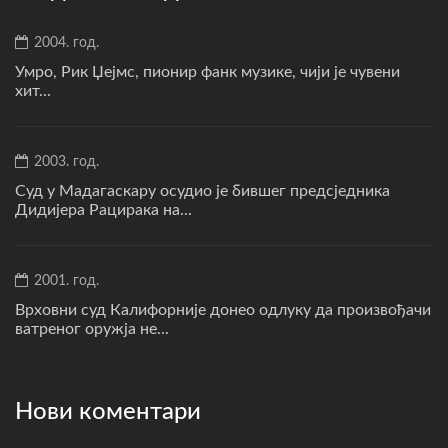
2004. год.
Умро, Рик Џејмс, пионир фанк музике, чији је чувени
хит...
2003. год.
Суд у Мадагаскару осудио је бившег предсједника
Дидијера Рацирака на...
2001. год.
Врховни суд Калифорније донео одлуку да произвођачи
ватреног оружја не...
Нови коментари