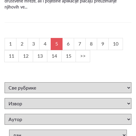
društvene mreže, ali i pojedine aplikacije plaćaju preuzimanje
njihovih ve...
1
2
3
4
5
6
7
8
9
10
11
12
13
14
15
>>