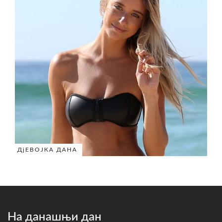
ДјЕВОЈКА ДАНА
На данашњи дан