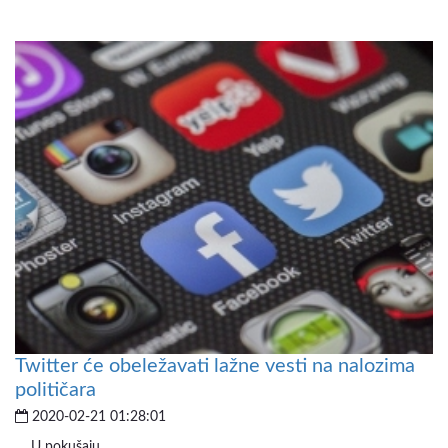
Twitter će obeležavati lažne vesti na nalozima
političara
2020-02-21 01:28:01
U pokušaju...