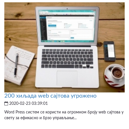
200 хиљада web сајтова угрожено
2020-02-23 03:39:01
Word Press систем се користи на огромном броју web сајтова у
свету за ефикасно и брзо управљање...