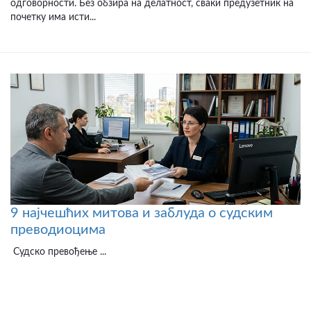
одговорности. Без обзира на делатност, сваки предузетник на
почетку има исти...
9 најчешћих митова и заблуда о судским
преводиоцима
Судско превођење ...