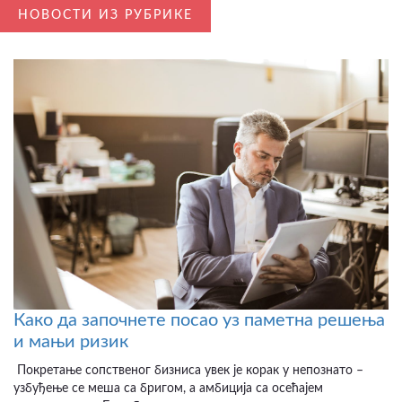
НОВОСТИ ИЗ РУБРИКЕ
Како да започнете посао уз паметна решења
и мањи ризик
Покретање сопственог бизниса увек је корак у непознато –
узбуђење се меша са бригом, а амбиција са осећајем