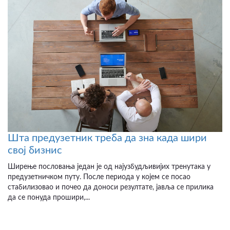
Шта предузетник треба да зна када шири
свој бизнис
Ширење пословања један је од најузбудљивијих тренутака у
предузетничком путу. После периода у којем се посао
стабилизовао и почео да доноси резултате, јавља се прилика
да се понуда прошири,...