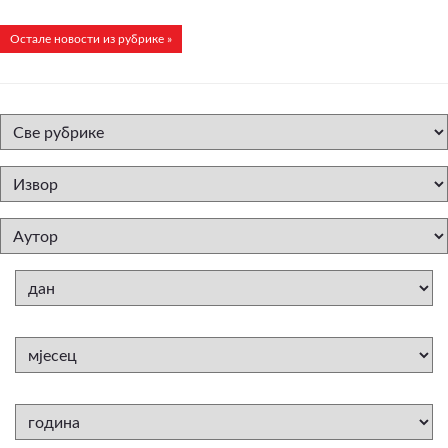
Остале новости из рубрике »