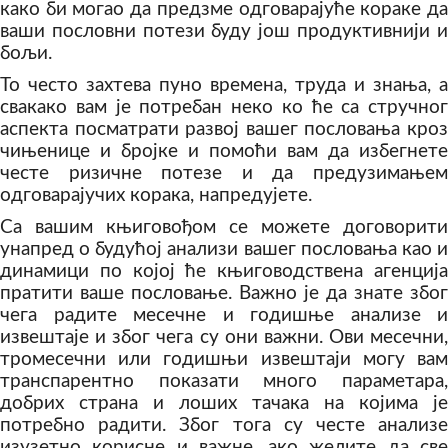
како би могао да предзме одговарајуће кораке да
ваши пословни потези буду још продуктивнији и
бољи.
То често захтева пуно времена, труда и знања, а
свакако вам је потребан неко ко ће са стручног
аспекта посматрати развој вашег пословања кроз
чињенице и бројке и помоћи вам да избегнете
честе ризичне потезе и да предузимањем
одговарајучих корака, напредујете.
Са вашим књиговођом се можете договорити
унапред о будућој анализи вашег пословања као и
динамици по којој ће књиговодствена агенција
пратити ваше пословање. Важно је да знате због
чега радите месечне и годишње анализе и
извештаје и због чега су они важни. Ови месечни,
тромесечни или годишњи извештаји могу вам
транспарентно показати много параметара,
добрих страна и лоших тачака на којима је
потребно радити. Због тога су честе анализе
изузетно корисне и важне, ако желите да све