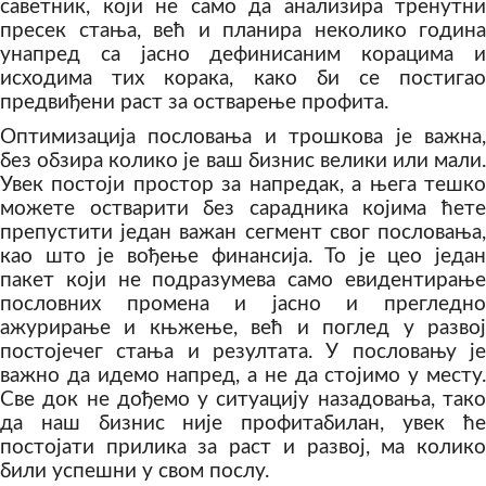
саветник, који не само да анализира тренутни
пресек стања, већ и планира неколико година
унапред са јасно дефинисаним корацима и
исходима тих корака, како би се постигао
предвиђени раст за остварење профита.
Оптимизација пословања и трошкова је важна,
без обзира колико је ваш бизнис велики или мали.
Увек постоји простор за напредак, а њега тешко
можете остварити без сарадника којима ћете
препустити један важан сегмент свог пословања,
као што је вођење финансија. То је цео један
пакет који не подразумева само евидентирање
пословних промена и јасно и прегледно
ажурирање и књжење, већ и поглед у развој
постојечег стања и резултата. У пословању је
важно да идемо напред, а не да стојимо у месту.
Све док не дођемо у ситуацију назадовања, тако
да наш бизнис није профитабилан, увек ће
постојати прилика за раст и развој, ма колико
били успешни у свом послу.