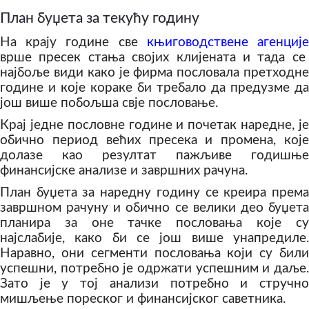
План буџета за текућу годину
На крају године све
књиговодствене агенциј
врше пресек стања својих клијената и тада се
најбоље види како је фирма пословала претходне
године и које кораке би требало да предузме да
још више побољша свје пословање.
Крај једне пословне године и почетак наредне, је
обично период већих пресека и промена, које
долазе као резултат пажљиве годишње
финансијске анализе и завршних рачуна.
План буџета за наредну годину се креира према
завршном рачуну и обично се велики део буџета
планира за оне тачке пословања које су
најслабије, како би се још више унапредиле.
Наравно, они сегменти пословања који су били
успешни, потребно је одржати успешним и даље.
Зато је у тој анализи потребно и стручно
мишљење пореског и финансијског саветника.