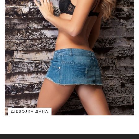
ДјЕВОЈКА ДАНА