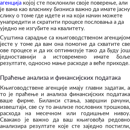
агенција
којој сте поклонили своје поверење, али
је вама као власнику бизниса важно да имате јасну
слику о томе где идете и на који начин можете
унапредити и скратити процесе пословања а да
уједно не изгубите на квалитету.
Суштина сарадње са књиговодственом агенцијом
јесте у томе да вам она помогне да схватите све
ове процесе и да их оптимизује тако да буду још
једноставнији а истовремено имате боље
резултате, односно мање расходе а веће приходе.
Праћење анализа и финансијских података
Књиговодствене агенције имају главни задатак, а
то је праћење и анализа финансијских података
ваше фирме. Биланси стања, завршни рачуни,
извештаји, све су то анализе пословних трошкова,
расхода на месечном или годишњем нивоу.
Свакако је важно да ваш књиговођа редовно
анализира резултате које сте заједно постигли,