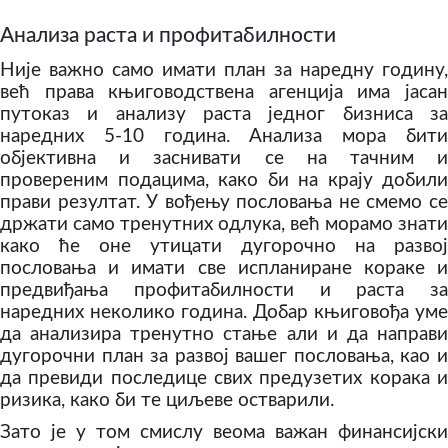
Анализа раста и профитабилности
Није важно само имати план за наредну годину,
већ права књиговодствена агенција има јасан
путоказ и анализу раста једног бизниса за
наредних 5-10 година. Анализа мора бити
објективна и заснивати се на тачним и
провереним подацима, како би на крају добили
прави резултат. У вођењу пословања не смемо се
држати само тренутних одлука, већ морамо знати
како ће оне утицати дугорочно на развој
пословања и имати све испланиране кораке и
предвиђања профитабилности и раста за
наредних неколико година. Добар књиговођа уме
да анализира тренутно стање али и да направи
дугорочни план за развој вашег пословања, као и
да превиди последице свих предузетих корака и
ризика, како би те циљеве остварили.
Зато је у том смислу веома важан финансијски