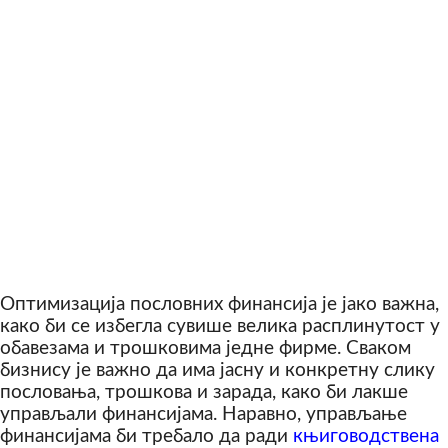
Оптимизација пословних финансија је јако важна,
како би се избегла сувише велика расплинутост у
обавезама и трошковима једне фирме. Сваком
бизнису је важно да има јасну и конкретну слику
пословања, трошкова и зарада, како би лакше
управљали финансијама. Наравно, управљање
финансијама би требало да ради
књиговодствена