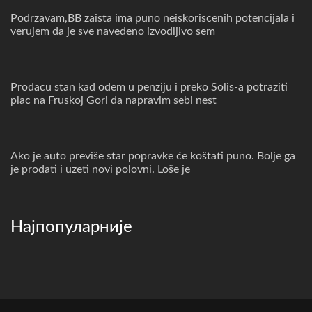
Podrzavam,BB zaista ima puno neiskoriscenih potencijala i
verujem da je sve navedeno izvodljivo sem
Prodacu stan kad odem u penziju i preko Solis-a potraziti
plac na Fruskoj Gori da napravim sebi nest
Ako je auto previše star popravke će koštati puno. Bolje ga
je prodati i uzeti novi polovni. Loše je
Најпопуларније