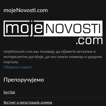
mojeNovosti.com
mojeNovosti.com вас позивају да објавите актуелне и
интересантне догађаје, да постанете новинар и уредник
портала.
Oбјавите новост
Препоручујемо
БитЛаб
Хостинг и регистрација домена