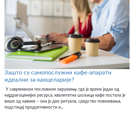
Зашто су самопослужни кафе-апарати
идеални за канцеларије?
У савременом пословном окружењу, где је време један од
најдрагоценијих ресурса, квалитетна шољица кафе постала је
више од навике – она је део ритуала, средство повезивања,
подстицај продуктивности и...