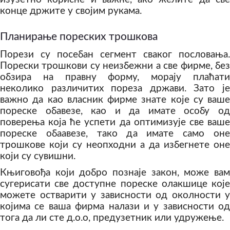
конце држите у својим рукама.
Планирање пореских трошкова
Порези су посебан сегмент сваког пословања.
Порески трошкови су неизбежни а све фирме, без
обзира на правну форму, морају плаћати
неколико различитих пореза држави. Зато је
важно да као власник фирме знате које су ваше
пореске обавезе, као и да имате особу од
поверења која ће успети да оптимизује све ваше
пореске обаавезе, тако да имате само оне
трошкове који су неопходни а да избегнете оне
који су сувишни.
Књиговођа који добро познаје закон, може вам
сугерисати све доступне пореске олакшице које
можете остварити у зависности од околности у
којима се ваша фирма налази и у зависности од
тога да ли сте д.о.о, предузетник или удружење.