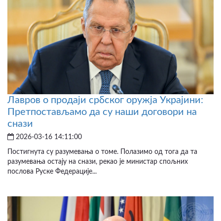
Лавров о продаји србског оружја Украјини:
Претпостављамо да су наши договори на
снази
2026-03-16 14:11:00
Постигнута су разумевања о томе. Полазимо од тога да та
разумевања остају на снази, рекао је министар спољних
послова Руске Федерације...