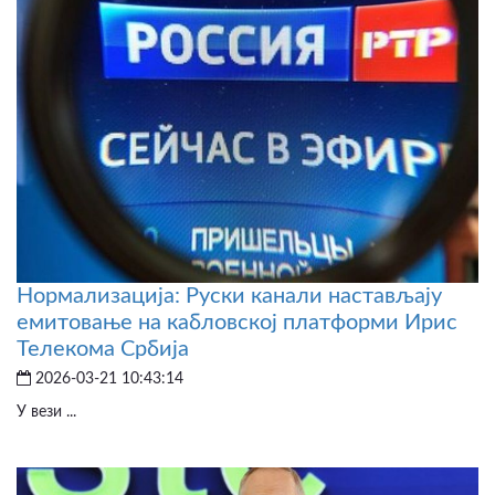
Нормализација: Руски канали настављају
емитовање на кабловској платформи Ирис
Телекома Србија
2026-03-21 10:43:14
У вези ...