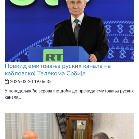
Прекид емитовања руских канала на
кабловској Телекома Србија
2026-03-20 19:06:35
У понедељак ће вероватно доћи до прекида емитовања руских
канала...