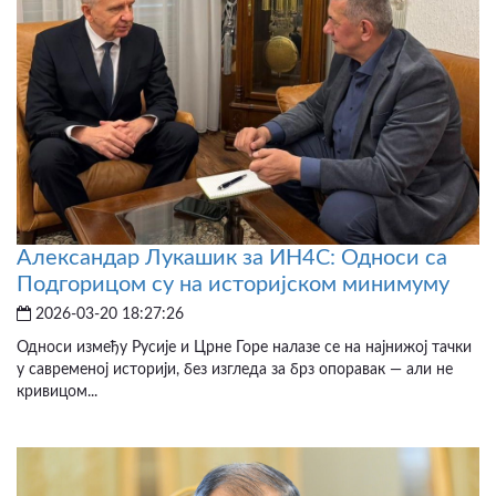
Александар Лукашик за ИН4С: Односи са
Подгорицом су на историјском минимуму
2026-03-20 18:27:26
Односи између Русије и Црне Горе налазе се на најнижој тачки
у савременој историји, без изгледа за брз опоравак — али не
кривицом...