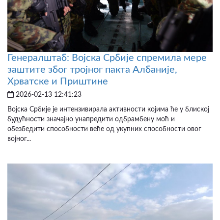
Генералштаб: Војска Србије спремила мере
заштите због тројног пакта Албаније,
Хрватске и Приштине
2026-02-13 12:41:23
Војска Србије је интензивирала активности којима ће у блиској
будућности значајно унапредити одбрамбену моћ и
обезбедити способности веће од укупних способности овог
војног...