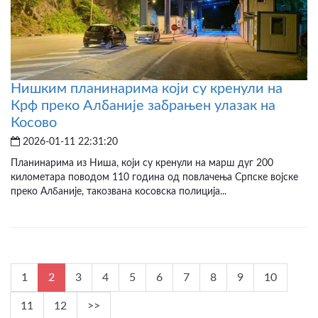
Нишким планинарима који су кренули на
Крф преко Албаније забрањен улазак на
Косово
2026-01-11 22:31:20
Планинарима из Ниша, који су кренули на марш дуг 200
километара поводом 110 година од повлачења Српске војске
преко Албаније, такозвана косовска полиција...
1
2
3
4
5
6
7
8
9
10
11
12
>>