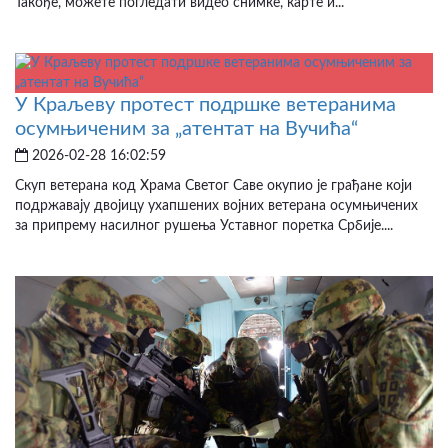
Такође, можете погледати видео снимке, карте и...
У Краљеву протест подршке ветеранима
осумњиченим за „атентат на Вучића“
2026-02-28 16:02:59
Скуп ветерана код Храма Светог Саве окупио је грађане који
подржавају двојицу ухапшених војних ветерана осумњичених
за припрему насилног рушења Уставног поретка Србије....