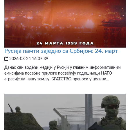
Русија памти заједно са Србијом: 24. март
2026-03-24 16:07:39
Данас сви водећи медији у Русији у главним информативним
емисијама посебне прилоге посвећују годишњици НАТО
агресије на нашу земљу. БРАТСТВО преноси у целини...