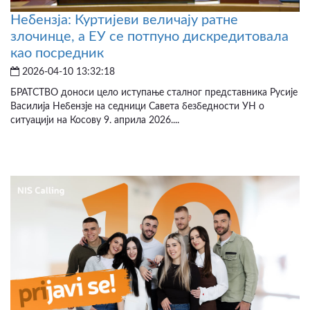
Небензја: Куртијеви величају ратне
злочинце, а ЕУ се потпуно дискредитовала
као посредник
2026-04-10 13:32:18
БРАТСТВО доноси цело иступање сталног представника Русије
Василија Небензје на седници Савета безбедности УН о
ситуацији на Косову 9. априла 2026....