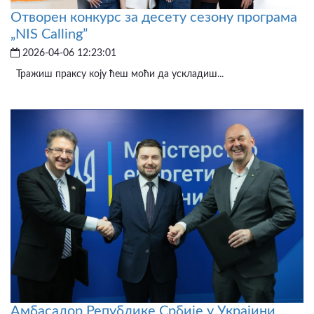
Отворен конкурс за десету сезону програма
„NIS Calling”
2026-04-06 12:23:01
Тражиш праксу коју ћеш моћи да ускладиш...
Амбасадор Републике Србије у Украјини