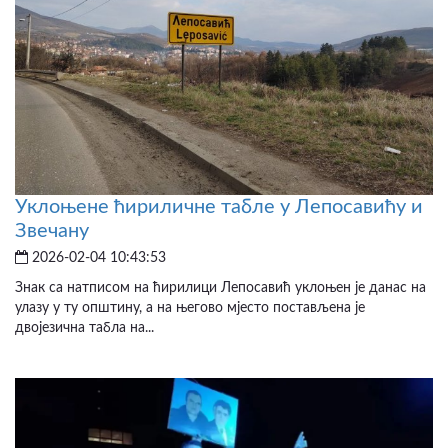
Уклоњене ћириличне табле у Лепосавићу и
Звечану
2026-02-04 10:43:53
Знак са натписом на ћирилици Лепосавић уклоњен је данас на
улазу у ту општину, а на његово мјесто постављена је
двојезична табла на...