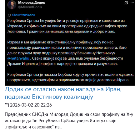
Додик се огласио након напада на Иран,
подржао Епстинову коалицију
2026-03-02 20:22:26
Предсједник СНСД-а Милорад Додик на свом профилу на X-у
истакао је да ће Република Србска увијек бити уз своје
„пријатеље и савезнике“ из...