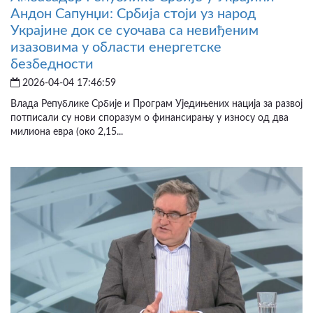
Андон Сапунџи: Србија стоји уз народ
Украјине док се суочава са невиђеним
изазовима у области енергетске
безбедности
2026-04-04 17:46:59
Влада Републике Србије и Програм Уједињених нација за развој
потписали су нови споразум о финансирању у износу од два
милиона евра (око 2,15...