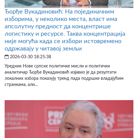
Ђорђе Вукадиновић: На појединачним
изборима, у неколико места, власт има
апсолутну предност да концентрише
логистику и ресурсе. Таква концентрација
није могућа када се избори истовремено
одржавају у читавој земљи
2026-03-30 18:25:38
Уредник Нове српске политичке мисли и политички
аналитичар Ђорђе Вукадиновић изјавио је да резултати
локалних избора показују тренд пада подршке владајућим
странкама, али...