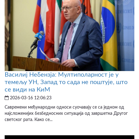
Василиј Небензја: Мултиполарност је у
темељу УН, Запад то сада не поштује, што
се види на КиМ
2026-03-16 12:06:23
Савремени међународни односи суочавају се са једном од
најсложенијих безбедносних ситуација од завршетка Другог
светског рата. Како се...