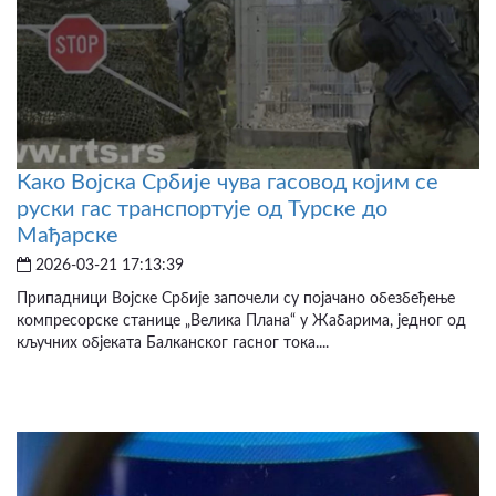
Како Војска Србије чува гасовод којим се
руски гас транспортује од Турске до
Мађарске
2026-03-21 17:13:39
Припадници Војске Србије започели су појачано обезбеђење
компресорске станице „Велика Плана“ у Жабарима, једног од
кључних објеката Балканског гасног тока....