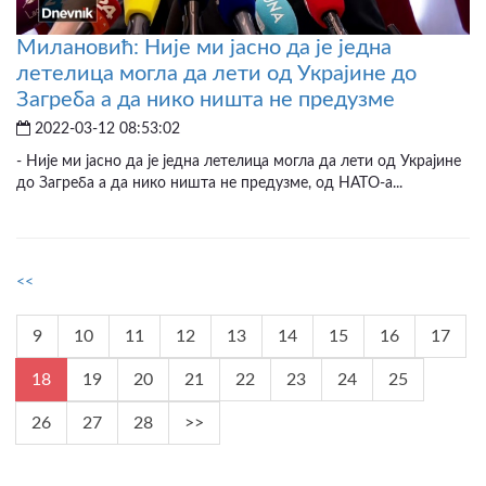
Милановић: Није ми јасно да је једна
летелица могла да лети од Украјине до
Загреба а да нико ништа не предузме
2022-03-12 08:53:02
- Није ми јасно да је једна летелица могла да лети од Украјине
до Загреба а да нико ништа не предузме, од НАТО-а...
<<
9
10
11
12
13
14
15
16
17
18
19
20
21
22
23
24
25
26
27
28
>>