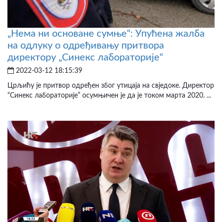
„Нема ни основане сумње“: Упућена жалба
на одлуку о одређивању притвора
директору „Синекс лабораторије“
2022-03-12 18:15:39
Црљићу је притвор одређен због утицаја на свједоке. Директор
“Синекс лабораторије” осумњичен је да је током марта 2020. ...