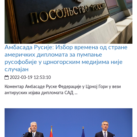
Амбасада Русије: Избор времена од стране
америчких дипломата за пумпање
русофобије у црногорским медијима није
случајан
2022-03-19 12:53:10
Коментар Амбасаде Руске Федерације у Црној Гори у вези
антируских изјава дипломата САД ...