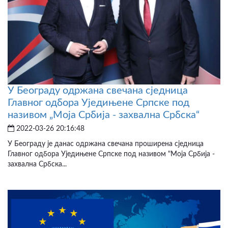
У Београду одржана свечана сједница
Главног одбора Уједињене Српске под
називом „Моја Србија - захвална Србска“
2022-03-26 20:16:48
У Београду је данас одржана свечана проширена сједница
Главног одбора Уједињене Српске под називом "Моја Србија -
захвална Србска...