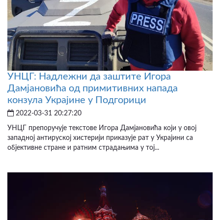
УНЦГ: Надлежни да заштите Игора
Дамјановића од примитивних напада
конзула Украјине у Подгорици
2022-03-31 20:27:20
УНЦГ препоручује текстове Игора Дамјановића који у овој
западној антируској хистерији приказује рат у Украјини са
објективне стране и ратним страдањима у тој...