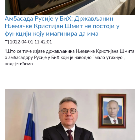
Амбасада Русије у БиХ: Држављанин
Њемачке Кристијан Шмит не постоји у
функцији коју имагинира да има
2022-04-01 11:42:01
"Што се тиче изјаве држављанина Њемачке Кристијана Шмита
о амбасадору Русије у БиХ који је наводно `мало утихнуо`,
подсјетићемо...