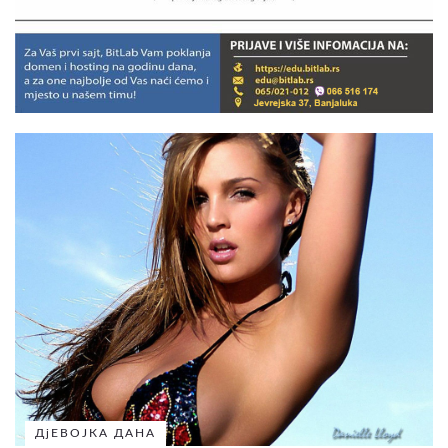
ДјЕВОЈКА ДАНА