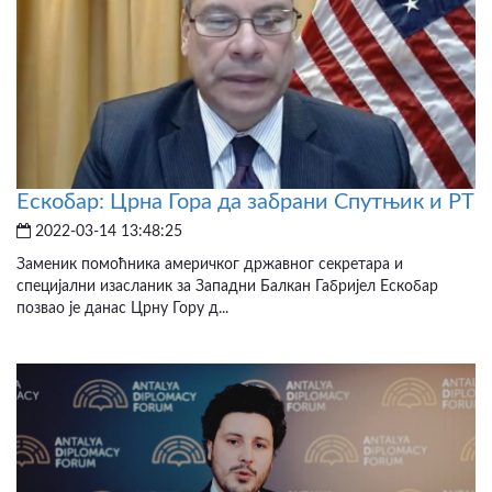
Ескобар: Црна Гора да забрани Спутњик и РТ
2022-03-14 13:48:25
Заменик помоћника америчког државног секретара и
специјални изасланик за Западни Балкан Габријел Ескобар
позвао је данас Црну Гору д...