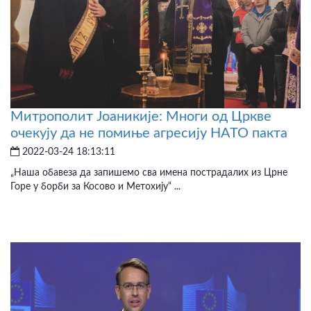
Митрополит Јоаникије: Многи од Цркве
очекују да не помиње агресију НАТО пакта
2022-03-24 18:13:11
„Наша обавеза да запишемо сва имена пострадалих из Црне
Горе у борби за Косово и Метохију“ ...