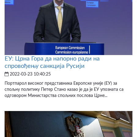
ЕУ: Црна Гора да напорно ради на
спровођењу санкција Русији
2022-03-23 10:40:25
Портпарол високог представника Европске уније (ЕУ) за
спољну политику Петер Стано казао је да је ЕУ упозната са
одговором Министарства спољних послова Црне...