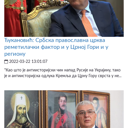
Ђукановић: Србска православна црква
реметилачки фактор и у Црној Гори и у
региону
2022-03-22 13:01:07
"Као што је антиисторијски чин напад Русије на Украјину, тако
је и антиисторијска одлука Кремља да Црну Гору сврста у не...