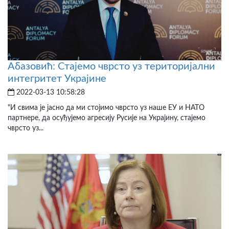
Абазовић: Стајемо чврсто уз територијални
интегритет Украјине
2022-03-13 10:58:28
"И свима је јасно да ми стојимо чврсто уз наше ЕУ и НАТО
партнере, да осуђујемо агресију Русије на Украјину, стајемо
чврсто уз...