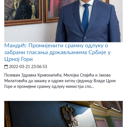
Мандић: Промијенити срамну одлуку о
забрани гласања држављанима Србије у
Црној Гори
2022-03-21 23:06:53
Позивам Здравка Кривокапића, Милојка Спајића и Јакова
Милатовића да закажу и одрже хитну сједницу Владе Црне
Горе и промијене срамну одлуку министра спо...