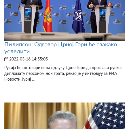
Пилипсон: Одговор Црној Гори ће свакако
уследити
2022-03-16 14:55:05
Русија ће одговорити на одлуку Црне Горе да прогласи руског
дипломату персоном нон грата, рекао је у интервјуу за РИА
Новости Јуриј ...