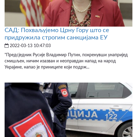
САД: Похваљујемо Црну Гору што се
придружила строгим санкцијама ЕУ
2022-03-13 10:47:03
"Предсједник Русије Владимир Путин, покренувши унапријед
смишљен, ничим изазван и неоправдан напад на народ
Украјине, напао је приниципе који подрж...