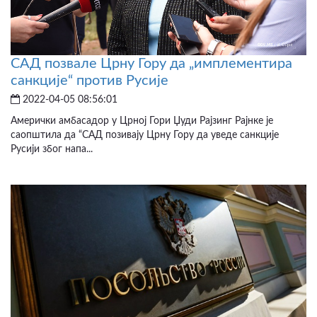
САД позвале Црну Гору да „имплементира
санкције“ против Русије
2022-04-05 08:56:01
Амерички амбасадор у Црној Гори Џуди Рајзинг Рајнке је
саопштила да “САД позивају Црну Гору да уведе санкције
Русији због напа...