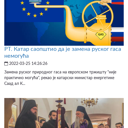
РТ. Катар саопштио да је замена руског гаса
немогућа
2022-03-25 14:26:26
Замена руског природног гаса на европском тржишту "није
практично могућа", рекао је катарски министар енергетике
Саад ал К...