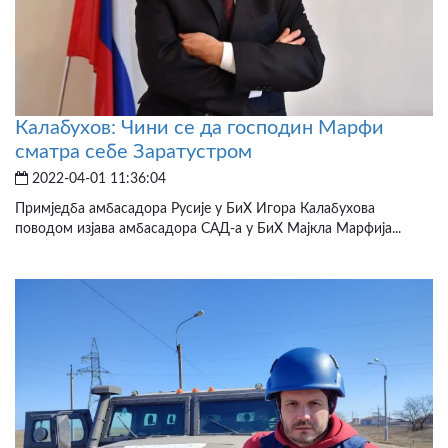
Калабухов: Чини се да господин Марфи
сматра себе Заратустром
2022-04-01 11:36:04
Примједба амбасадора Русије у БиХ Игора Калабухова
поводом изјава амбасадора САД-а у БиХ Мајкла Марфија...