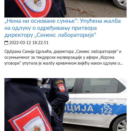
„Нема ни основане сумње“: Упућена жалба
на одлуку о одређивању притвора
директору „Синекс лабораторије“
2022-03-12 18:22:51
Одбрана Санија Црљића, директора „Синекс лабораторије“ и
осумњиченог за тендерске малверзације у афери „Корона
уговори“ упутила је жалбу кривичном вијећу након одлуке о...