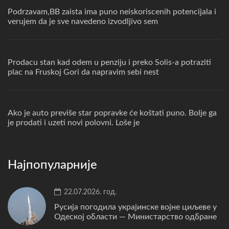
Podrzavam,BB zaista ima puno neiskoriscenih potencijala i
verujem da je sve navedeno izvodljivo sem
Prodacu stan kad odem u penziju i preko Solis-a potraziti
plac na Fruskoj Gori da napravim sebi nest
Ako je auto previše star popravke će koštati puno. Bolje ga
je prodati i uzeti novi polovni. Loše je
Најпопуларније
22.07.2026. год.
Русија погодила украјинске војне циљеве у
Одеској области — Министарство одбране