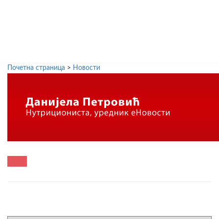
Почетна страница
>
Новости