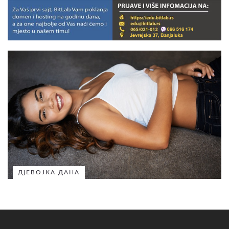
ДјЕВОЈКА ДАНА