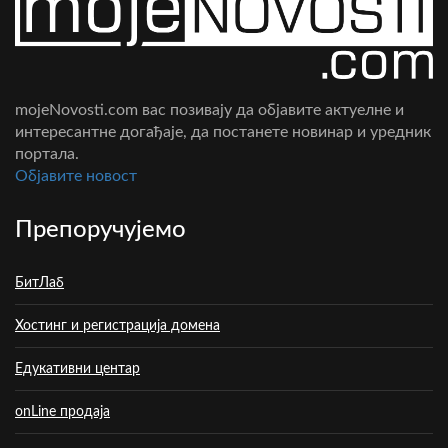
mojeNovosti.com вас позивају да објавите актуелне и
интересантне догађаје, да постанете новинар и уредник
портала.
Oбјавите новост
Препоручујемо
БитЛаб
Хостинг и регистрација домена
Едукативни центар
onLine продаја