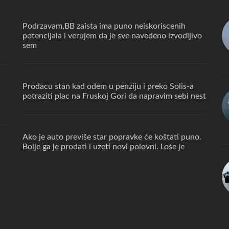
Podrzavam,BB zaista ima puno neiskoriscenih
potencijala i verujem da je sve navedeno izvodljivo
sem
Prodacu stan kad odem u penziju i preko Solis-a
potraziti plac na Fruskoj Gori da napravim sebi nest
Ako je auto previše star popravke će koštati puno.
Bolje ga je prodati i uzeti novi polovni. Loše je