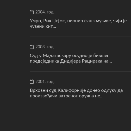
2004. год.
Умро, Рик Џејмс, пионир фанк музике, чији је
чувени хит...
2003. год.
Суд у Мадагаскару осудио је бившег
предсједника Дидијера Рацирака на...
2001. год.
Врховни суд Калифорније донео одлуку да
произвођачи ватреног оружја не...