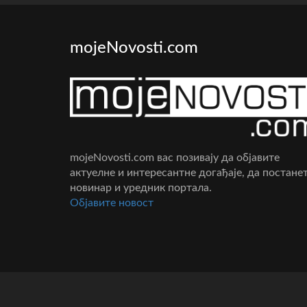
mojeNovosti.com
mojeNovosti.com вас позивају да објавите
актуелне и интересантне догађаје, да постане
новинар и уредник портала.
Oбјавите новост