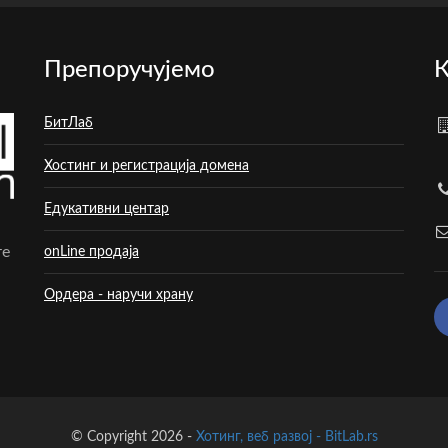
Препоручујемо
К
БитЛаб
Хостинг и регистрација домена
Едукативни центар
те
onLine продаја
Ордера - наручи храну
© Copyright 2026 -
Хотинг, веб развој - BitLab.rs