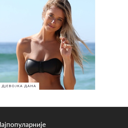
ДјЕВОЈКА ДАНА
ајпопуларније