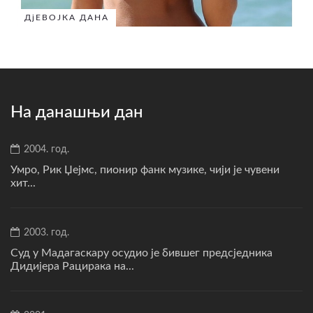
ДјЕВОЈКА ДАНА
На данашњи дан
2004. год.
Умро, Рик Џејмс, пионир фанк музике, чији је чувени
хит...
2003. год.
Суд у Мадагаскару осудио је бившег предсједника
Дидијера Рацирака на...