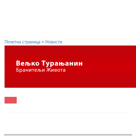
Почетна страница
>
Новости