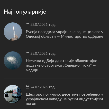
Најпопуларније
22.07.2026. год.
Русија погодила украјинске војне циљеве у
Одеској области — Министарство одбране
25.07.2026. год.
Немачка одбија да открије обавештајне
податке о саботажи „Северног тока“ —
медији
24.07.2026. год.
Шесторо погинуло, десетине повређених у
украјинском нападу на руски индустријски
погон