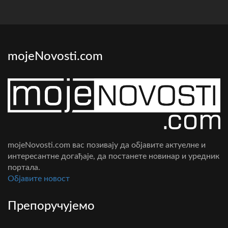
mojeNovosti.com
mojeNovosti.com вас позивају да објавите актуелне и
интересантне догађаје, да постанете новинар и уредник
портала.
Oбјавите новост
Препоручујемо