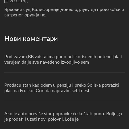
2001. год.
Врховни суд Калифорније донео одлуку да произвођачи
ватреног оружја не...
Нови коментари
Podrzavam,BB zaista ima puno neiskoriscenih potencijala i
verujem da je sve navedeno izvodljivo sem
Prodacu stan kad odem u penziju i preko Solis-a potraziti
plac na Fruskoj Gori da napravim sebi nest
Ako je auto previše star popravke će koštati puno. Bolje ga
je prodati i uzeti novi polovni. Loše je