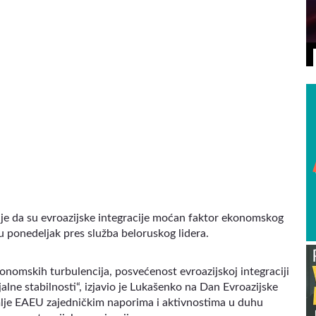
VIDEO
 je da su evroazijske integracije moćan faktor ekonomskog
e u ponedeljak pres služba beloruskog lidera.
onomskih turbulencija, posvećenost evroazijskoj integraciji
alne stabilnosti“, izjavio je Lukašenko na Dan Evroazijske
mlje EAEU zajedničkim naporima i aktivnostima u duhu