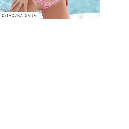
DjEVOJKA DANA