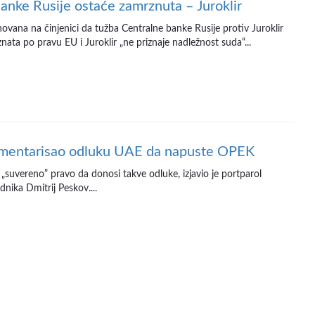
anke Rusije ostaće zamrznuta – Juroklir
ovana na činjenici da tužba Centralne banke Rusije protiv Juroklir
znata po pravu EU i Juroklir „ne priznaje nadležnost suda“...
omentarisao odluku UAE da napuste OPEK
„suvereno” pravo da donosi takve odluke, izjavio je portparol
nika Dmitrij Peskov....