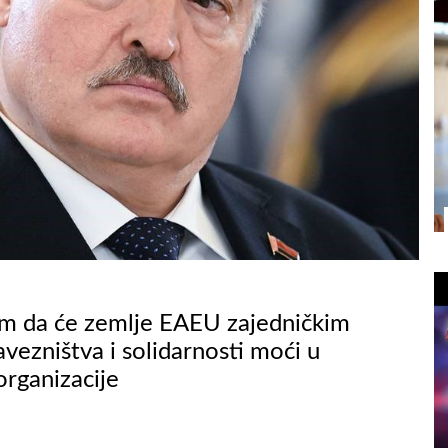
zam da će zemlje EAEU zajedničkim
vezništva i solidarnosti moći u
organizacije