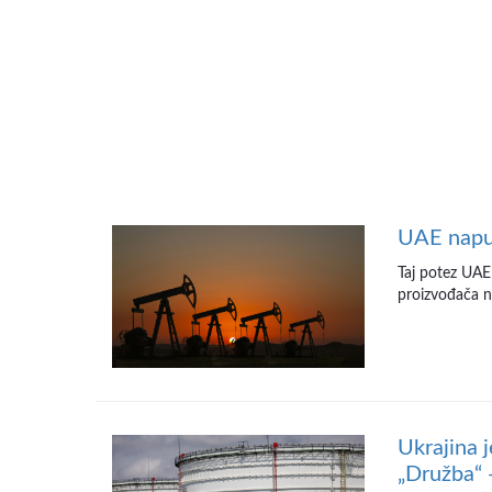
UAE nap
Taj potez UAE 
proizvođača na
Ukrajina 
„Družba“