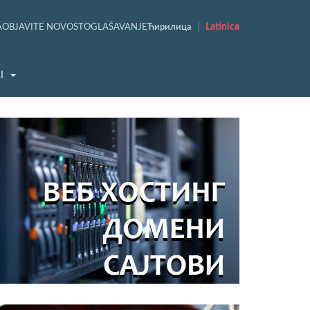
|
Latinica
A
OBJAVITE NOVOST
OGLAŠAVANJE
Ћирилица
I