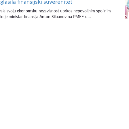
glasila finansijski suverenitet
vala svoju ekonomsku nezavisnost uprkos nepovoljnim spoljnim
vio je ministar finansija Anton Siluanov na PMEF-u....