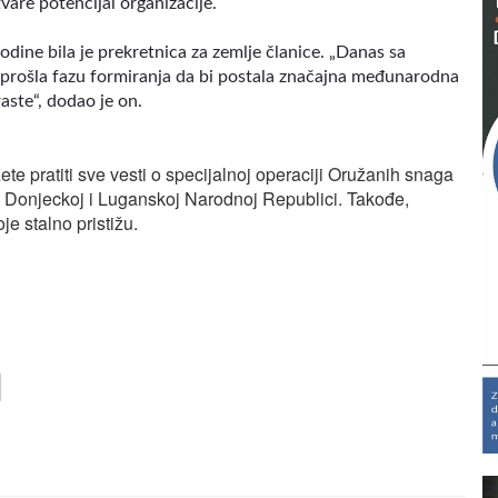
vare potencijal organizacije.
ine bila je prekretnica za zemlje članice. „Danas sa
prošla fazu formiranja da bi postala značajna međunarodna
raste“, dodao je on.
te pratiti sve vesti o specijalnoj operaciji Oružanih snaga
u Donjeckoj i Luganskoj Narodnoj Republici. Takođe,
je stalno pristižu.