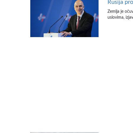
Rusija pro
Zemlja je oču
uslovima, izja