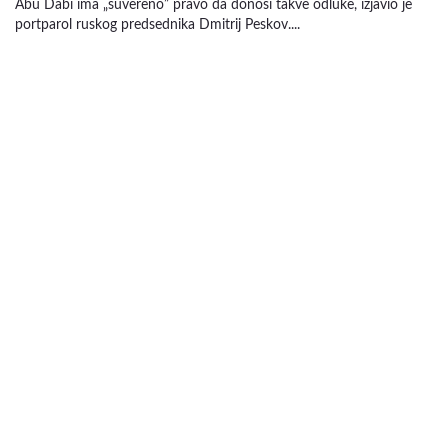
Abu Dabi ima „suvereno” pravo da donosi takve odluke, izjavio je
portparol ruskog predsednika Dmitrij Peskov....