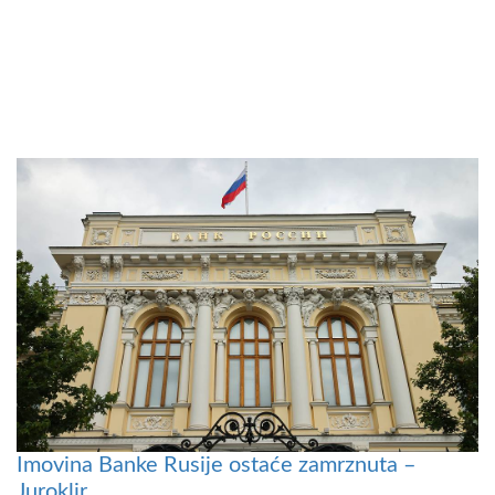
Imovina Banke Rusije ostaće zamrznuta –
Juroklir