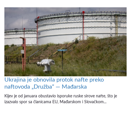
Ukrajina je obnovila protok nafte preko
naftovoda „Družba“ — Mađarska
Kijev je od januara obustavio isporuke ruske sirove nafte, što je
izazvalo spor sa članicama EU, Mađarskom i Slovačkom...