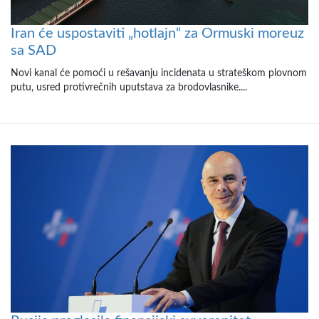
Iran će uspostaviti „hotlajn“ za Ormuski moreuz
sa SAD
Novi kanal će pomoći u rešavanju incidenata u strateškom plovnom
putu, usred protivrečnih uputstava za brodovlasnike....