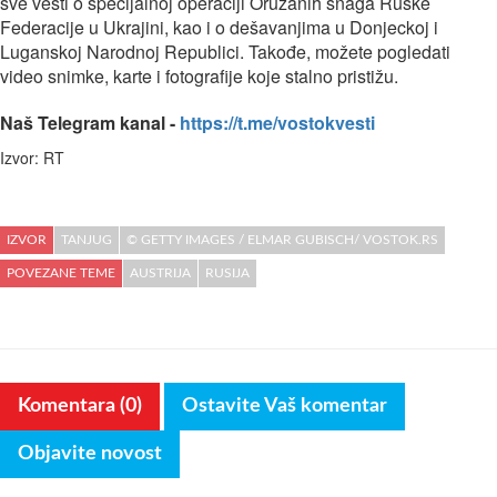
sve vesti o specijalnoj operaciji Oružanih snaga Ruske
Federacije u Ukrajini, kao i o dešavanjima u Donjeckoj i
Luganskoj Narodnoj Republici. Takođe, možete pogledati
video snimke, karte i fotografije koje stalno pristižu.
Naš Telegram kanal -
https://t.me/vostokvesti
Izvor: RT
IZVOR
TANJUG
© GETTY IMAGES / ELMAR GUBISCH/ VOSTOK.RS
POVEZANE TEME
AUSTRIJA
RUSIJA
Komentara (0)
Ostavite Vaš komentar
Objavite novost