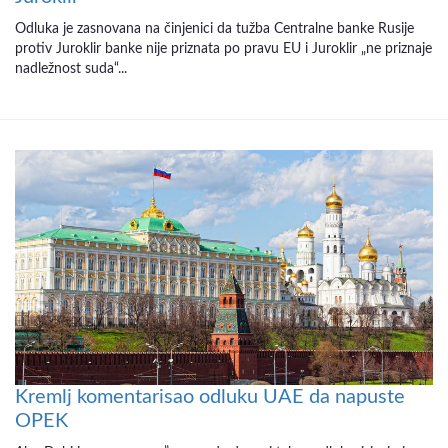
Odluka je zasnovana na činjenici da tužba Centralne banke Rusije
protiv Juroklir banke nije priznata po pravu EU i Juroklir „ne priznaje
nadležnost suda“...
Kremlj komentarisao odluku UAE da napuste
OPEK