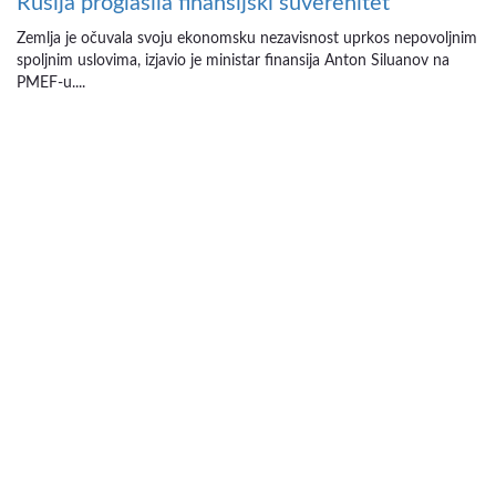
Rusija proglasila finansijski suverenitet
Zemlja je očuvala svoju ekonomsku nezavisnost uprkos nepovoljnim
spoljnim uslovima, izjavio je ministar finansija Anton Siluanov na
PMEF-u....