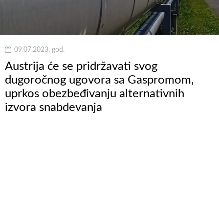
09.07.2023. god.
Austrija će se pridržavati svog
dugoročnog ugovora sa Gaspromom,
uprkos obezbeđivanju alternativnih
izvora snabdevanja