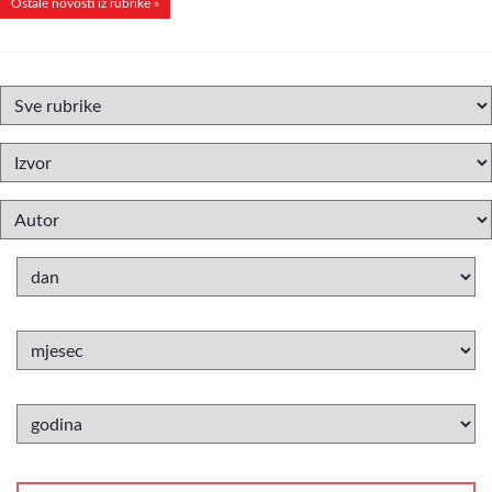
Ostale novosti iz rubrike »