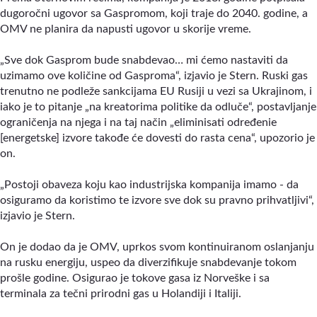
dugoročni ugovor sa Gaspromom, koji traje do 2040. godine, a
OMV ne planira da napusti ugovor u skorije vreme.
„Sve dok Gasprom bude snabdevao… mi ćemo nastaviti da
uzimamo ove količine od Gasproma“, izjavio je Stern. Ruski gas
trenutno ne podleže sankcijama EU Rusiji u vezi sa Ukrajinom, i
iako je to pitanje „na kreatorima politike da odluče“, postavljanje
ograničenja na njega i na taj način „eliminisati određenie
[energetske] izvore takođe će dovesti do rasta cena“, upozorio je
on.
„Postoji obaveza koju kao industrijska kompanija imamo - da
osiguramo da koristimo te izvore sve dok su pravno prihvatljivi“,
izjavio je Stern.
On je dodao da je OMV, uprkos svom kontinuiranom oslanjanju
na rusku energiju, uspeo da diverzifikuje snabdevanje tokom
prošle godine. Osigurao je tokove gasa iz Norveške i sa
terminala za tečni prirodni gas u Holandiji i Italiji.