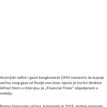
Austrijski naftni i gasni konglomerat OMV nastaviće da kupuje
većinu svog gasa od Rusije ove zime, izjavio je izvršni direktor
Alfred Stern u intervjuu za
„
Financial Times
“
objavljenom u
nedelju.
Prema Sternovim rečima, kompanija je 2018. godine potpisala