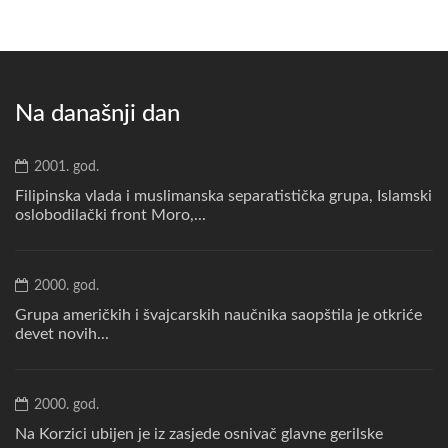
Na današnji dan
2001. god.
Filipinska vlada i muslimanska separatistička grupa, Islamski
oslobodilački front Moro,...
2000. god.
Grupa američkih i švajcarskih naučnika saopštila je otkriće
devet novih...
2000. god.
Na Korzici ubijen je iz zasjede osnivač glavne gerilske