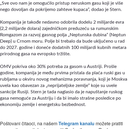
„Sve ovo nam je omogućilo pristup neruskom gasu koji je više
nego dovoljan da pokrijemo zahteve kupaca“, dodao je Stern.
Kompanija je takođe nedavno odobrila dodelu 2 milijarde evra
(2,2 milijarde dolara) zajedničkom preduzeću sa rumunskim
Romgazom za razvoj gasnog polja
„
Neptunska dubina
“ (Neptun
Deep)
u Crnom moru. Polje bi trebalo da bude uključeno u rad
do 2027. godine i doneće dodatnih 100 milijardi kubnih metara
prirodnog gasa na evropsko tržište.
OMV pokriva oko 30% potreba za gasom u Austriji. Prošle
godine, kompanija je među prvima pristala da plaća ruski gas u
rubljama u okviru novog mehanizma poravnanja, koji je Moskva
uvela kao obavezan za „neprijateljske zemlje“ koje su uvele
sankcije Rusiji. Stern je tada naglasio da je napuštanje ruskog
gasa nemoguće za Austriju i da bi imalo strašne posledice po
ekonomiju zemlje i energetsku bezbednost.
Poštovani čitaoci, na našem
Telegram kanalu
možete pratiti