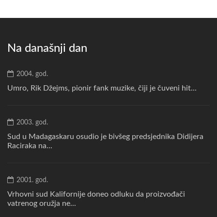
Na današnji dan
2004. god.
Umro, Rik Džejms, pionir fank muzike, čiji je čuveni hit...
2003. god.
Sud u Madagaskaru osudio je bivšeg predsjednika Didijera
Raciraka na...
2001. god.
Vrhovni sud Kalifornije doneo odluku da proizvođači
vatrenog oružja ne...