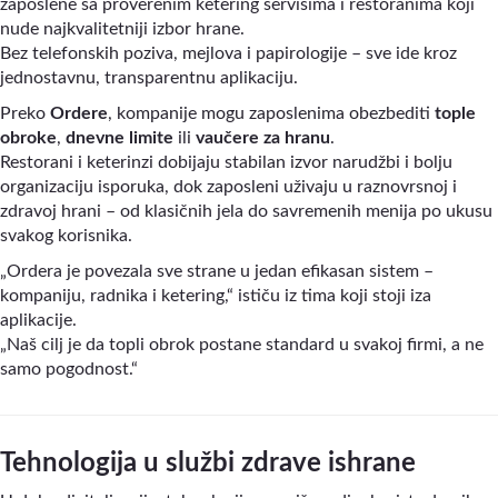
zaposlene sa proverenim ketering servisima i restoranima koji
nude najkvalitetniji izbor hrane.
Bez telefonskih poziva, mejlova i papirologije – sve ide kroz
jednostavnu, transparentnu aplikaciju.
Preko
Ordere
, kompanije mogu zaposlenima obezbediti
tople
obroke
,
dnevne limite
ili
vaučere za hranu
.
Restorani i keterinzi dobijaju stabilan izvor narudžbi i bolju
organizaciju isporuka, dok zaposleni uživaju u raznovrsnoj i
zdravoj hrani – od klasičnih jela do savremenih menija po ukusu
svakog korisnika.
„Ordera je povezala sve strane u jedan efikasan sistem –
kompaniju, radnika i ketering,“ ističu iz tima koji stoji iza
aplikacije.
„Naš cilj je da topli obrok postane standard u svakoj firmi, a ne
samo pogodnost.“
Tehnologija u službi zdrave ishrane