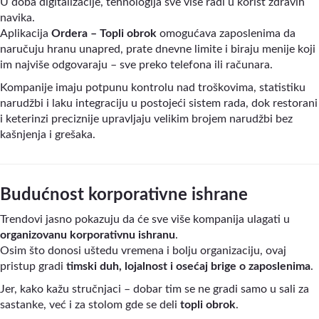
U doba digitalizacije, tehnologija sve više radi u korist zdravih
navika.
Aplikacija
Ordera – Topli obrok
omogućava zaposlenima da
naručuju hranu unapred, prate dnevne limite i biraju menije koji
im najviše odgovaraju – sve preko telefona ili računara.
Kompanije imaju potpunu kontrolu nad troškovima, statistiku
narudžbi i laku integraciju u postojeći sistem rada, dok restorani
i keterinzi preciznije upravljaju velikim brojem narudžbi bez
kašnjenja i grešaka.
Budućnost korporativne ishrane
Trendovi jasno pokazuju da će sve više kompanija ulagati u
organizovanu korporativnu ishranu
.
Osim što donosi uštedu vremena i bolju organizaciju, ovaj
pristup gradi
timski duh, lojalnost i osećaj brige o zaposlenima
.
Jer, kako kažu stručnjaci – dobar tim se ne gradi samo u sali za
sastanke, već i za stolom gde se deli
topli obrok
.