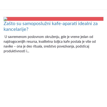
Zašto su samoposlužni kafe-aparati idealni za
kancelarije?
U savremenom poslovnom okruženju, gde je vreme jedan od
najdragocenijih resursa, kvalitetna šoljica kafe postala je više od
navike – ona je deo rituala, sredstvo povezivanja, podsticaj
produktivnosti i...