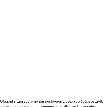
Ubrzani ritam savremenog poslovnog života sve češće ostavlja
zaposlene bez dovoljno vremena za kvalitetan i zdrav obrok