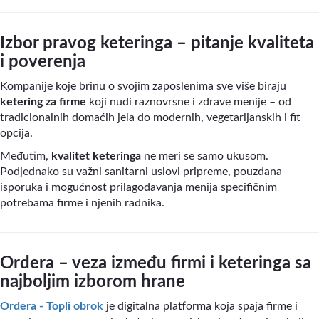
Izbor pravog keteringa – pitanje kvaliteta
i poverenja
Kompanije koje brinu o svojim zaposlenima sve više biraju
ketering za firme
koji nudi raznovrsne i zdrave menije – od
tradicionalnih domaćih jela do modernih, vegetarijanskih i fit
opcija.
Međutim,
kvalitet keteringa
ne meri se samo ukusom.
Podjednako su važni sanitarni uslovi pripreme, pouzdana
isporuka i mogućnost prilagođavanja menija specifičnim
potrebama firme i njenih radnika.
Ordera – veza između firmi i keteringa sa
najboljim izborom hrane
Ordera - Topli obrok
je digitalna platforma koja spaja firme i