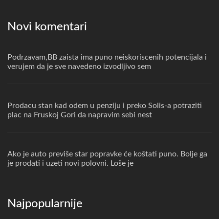
Novi komentari
Podrzavam,BB zaista ima puno neiskoriscenih potencijala i
verujem da je sve navedeno izvodljivo sem
Prodacu stan kad odem u penziju i preko Solis-a potraziti
plac na Fruskoj Gori da napravim sebi nest
Ako je auto previše star popravke će koštati puno. Bolje ga
je prodati i uzeti novi polovni. Loše je
Najpopularnije