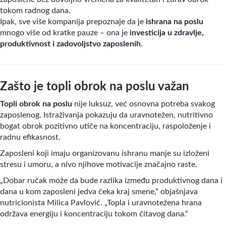
tokom radnog dana.
Ipak, sve više kompanija prepoznaje da je
ishrana na poslu
mnogo više od kratke pauze – ona je
investicija u zdravlje,
produktivnost i zadovoljstvo zaposlenih
.
Zašto je topli obrok na poslu važan
Topli obrok na poslu
nije luksuz, već osnovna potreba svakog
zaposlenog. Istraživanja pokazuju da uravnotežen, nutritivno
bogat obrok pozitivno utiče na koncentraciju, raspoloženje i
radnu efikasnost.
Zaposleni koji imaju organizovanu ishranu manje su izloženi
stresu i umoru, a nivo njihove motivacije značajno raste.
„Dobar ručak može da bude razlika između produktivnog dana i
dana u kom zaposleni jedva čeka kraj smene,“ objašnjava
nutricionista Milica Pavlović. „Topla i uravnotežena hrana
održava energiju i koncentraciju tokom čitavog dana.“