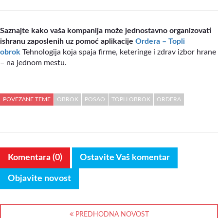
Saznajte kako vaša kompanija može jednostavno organizovati
ishranu zaposlenih uz pomoć aplikacije
Ordera – Topli
obrok
Tehnologija koja spaja firme, keteringe i zdrav izbor hrane
– na jednom mestu.
POVEZANE TEME
OBROK
POSAO
TOPLI OBROK
ORDERA
Komentara (0)
Ostavite Vaš komentar
Objavite novost
PREDHODNA NOVOST