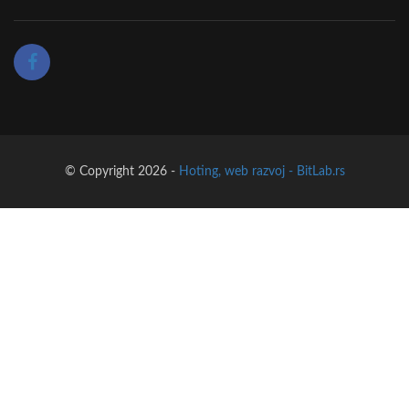
© Copyright 2026 -
Hoting, web razvoj - BitLab.rs