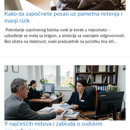
Kako da započnete posao uz pametna rešenja i
manji rizik
Pokretanje sopstvenog biznisa uvek je korak u nepoznato –
uzbuđenje se meša sa brigom, a ambicija sa osećajem odgovornosti.
Bez obzira na delatnost, svaki preduzetnik na početku ima isti...
9 najčešćih mitova i zabluda o sudskim