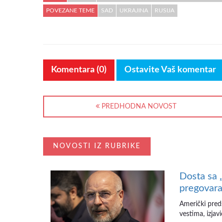
POVEZANE TEME
SAD
UKRAJINA
RUSIJA
Komentara (0)
Ostavite Vaš komentar
PREDHODNA NOVOST
NOVOSTI IZ RUBRIKE
Dosta sa 
pregovara
Američki pred
vestima, izjav