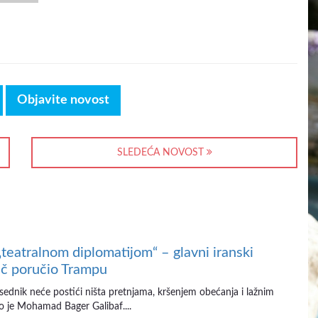
Objavite novost
SLEDEĆA NOVOST
„teatralnom diplomatijom“ – glavni iranski
č poručio Trampu
sednik neće postići ništa pretnjama, kršenjem obećanja i lažnim
io je Mohamad Bager Galibaf....