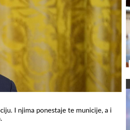
iju. I njima ponestaje te municije, a i
.