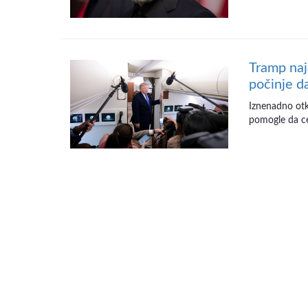
Tramp naj
počinje d
Iznenadno otka
pomogle da cen