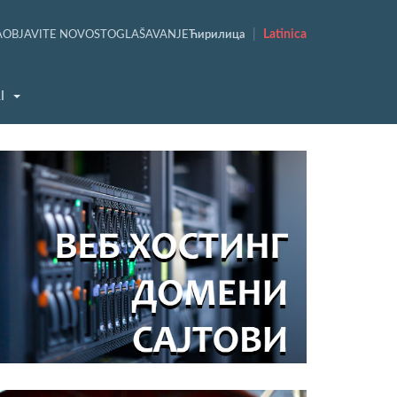
|
Latinica
A
OBJAVITE NOVOST
OGLAŠAVANJE
Ћирилица
I