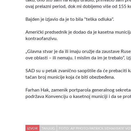
tako, ono što sam na kraju uradio, prihvatio sam p
ovaj prelazni period, dok mi dobijemo više od 155 ko
Bajden je izjavio da je to bila "teška odluka".
Američki predsednik je dodao da je kasetna municij
kontraofanzivu.
„Glavna stvar je da ili imaju oružje da zaustave Rus
ove oblasti – ili nemaju. I mislim da im je trebalo“, iz
SAD su u petak zvanično saopštile da će prebaciti k
tačan broj municije koja će biti obezbeđena.
Farhan Hak, zamenik portparola generalnog sekretar
podržava Konvenciju o kasetnoj municiji i da se prot
IZVOR
TANJUG
FOTO: AP PHOTO/PATRICK SEMANSKY/ VO