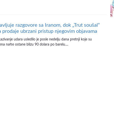
avljuje razgovore sa Iranom, dok „Trut soušal“
a prodaje ubrzani pristup njegovim objavama
zivanje udara usledilo je posle nedelju dana pretnji koje su
a nafte ostane blizu 90 dolara po barelu....