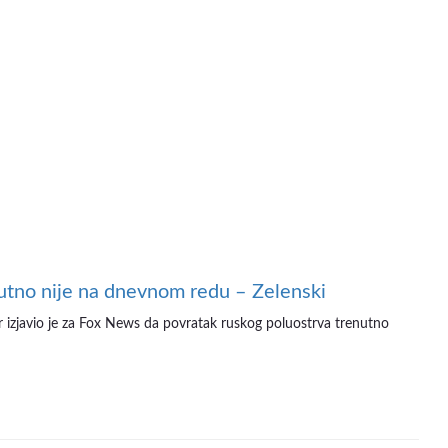
utno nije na dnevnom redu – Zelenski
er izjavio je za Fox News da povratak ruskog poluostrva trenutno