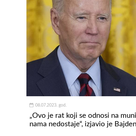
08.07.2023. god.
„Ovo je rat koji se odnosi na munic
nama nedostaje“, izjavio je Bajden