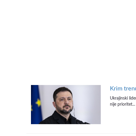
Krim tren
Ukrajinski lid
nije prioritet...