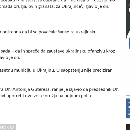
reporuku Ministarstva odbrane da – ne trajno – dozvolimo
mada oružja, ovih granata, za Ukrajince“, izjavio je on.
a potrebna da bi se povećale šanse za ukrajinsku
e sada – da ih spreče da zaustave ukrajinsku ofanzivu kroz
javio je on.
asetnu municiju u Ukrajinu. U saopštenju nije preciziran
a UN Antonija Gutereša, ranije je izjavio da predsednik UN
ivi upotrebi ove vrste oružja na bojnom polju.
STOK.RS