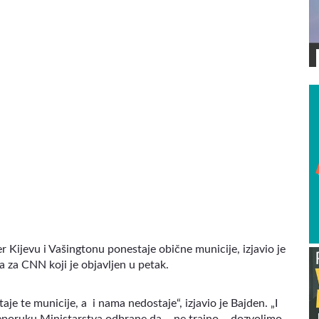
VIDEO
r Kijevu i Vašingtonu ponestaje obične municije, izjavio je
 za CNN koji je objavljen u petak.
aje te municije, a i nama nedostaje“, izjavio je Bajden. „I