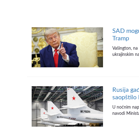
SAD mogu 
Tramp
Vašington, na
ukrajinskim na
Rusija gađ
saopštilo
U noćnim napa
navodi Minista