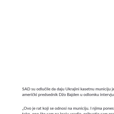
VIDEO
SAD su odlučile da daju Ukrajini kasetnu municiju je
američki predsednik Džo Bajden u odlomku intervjua
„Ovo je rat koji se odnosi na municiju. I njima ponest