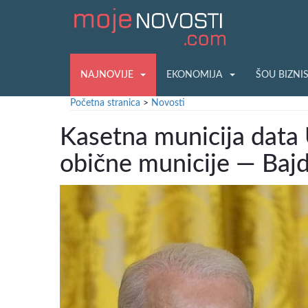
NAJNOVIJE
EKONOMIJA
ŠOU BIZNI
Početna stranica
>
Novosti
Kasetna municija data U
obične municije — Baj