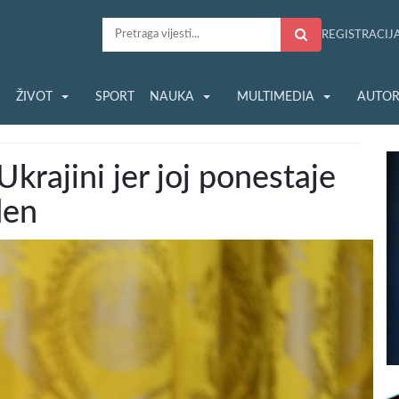
REGISTRACIJ
S
ŽIVOT
SPORT
NAUKA
MULTIMEDIA
AUTOR
krajini jer joj ponestaje
den