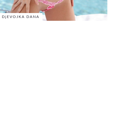
DjEVOJKA DANA