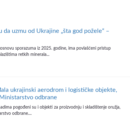
da uzmu od Ukrajine „šta god požele“ –
 osnovu sporazuma iz 2025. godine, ima povlašćeni pristup
lazištima retkih minerala...
ala ukrajinski aerodrom i logističke objekte,
 Ministarstvo odbrane
dima pogođeni su i objekti za proizvodnju i skladištenje oružja,
rstvo odbrane....