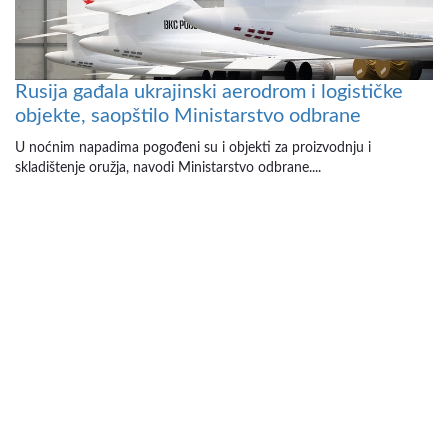
Rusija gađala ukrajinski aerodrom i logističke
objekte, saopštilo Ministarstvo odbrane
U noćnim napadima pogođeni su i objekti za proizvodnju i
skladištenje oružja, navodi Ministarstvo odbrane....