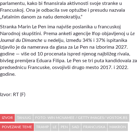
parlamentu, kako bi finansirala aktivnosti svoje stranke u
Francuskoj. Ona je odbacila sve optužbe i presudu nazvala
„fatalnim danom za našu demokratiju.“
Stranka Marin Le Pen ima najviše poslanika u francuskoj
Narodnoj skupštini. Prema anketi agencije Ifop objavljenoj u
Le
Journal du Dimanche
u nedelju, između 34% i 37% ispitanika
izjavilo je da namerava da glasa za Le Pen na izborima 2027.
godine — više od 10 procenata ispred njenog najbližeg rivala,
bivšeg premijera Eduara Filipa. Le Pen se tri puta kandidovala za
predsednicu Francuske, osvojivši drugo mesto 2017. i 2022.
godine.
Izvor: RT (F)
IZVOR
TANJUG
FOTO: WIN MCNAMEE / GETTY IMAGES/ VOSTOK.RS
POVEZANE TEME
TRAMP
LE
PEN
SAD
FRANCUSKA
MAKRON