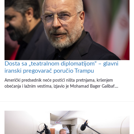
Dosta sa „teatralnom diplomatijom“ – glavni
iranski pregovarač poručio Trampu
Američki predsednik neće postići ništa pretnjama, kršenjem
obećanja i lažnim vestima, izjavio je Mohamad Bager Galibaf....