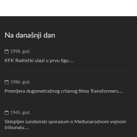
Na današnji dan
1998. god.
KFK Radnički ulazi u prvu ligu....
1986. god.
Premijera dugometražnog crtanog filma Transformers....
1945. god.
Sklopljen Londonski sporazum o Međunarodnom vojnom
tribunalu....