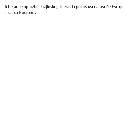
Teheran je optužio ukrajinskog lidera da pokušava da uvuče Evropu
u rat sa Rusijom...