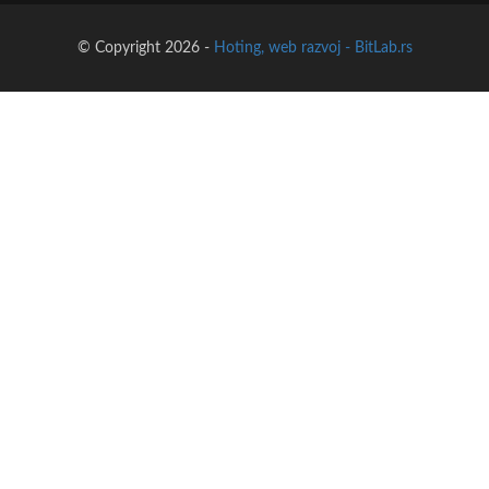
© Copyright 2026 -
Hoting, web razvoj - BitLab.rs