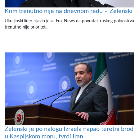
Krim trenutno nije na dnevnom redu – Zelenski
Ukrajinski lider izjavio je za Fox News da povratak ruskog poluostrva
trenutno nije prioritet...
Zelenski je po nalogu Izraela napao teretni brod
u Kaspijskom moru, tvrdi Iran