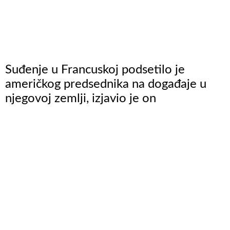
Suđenje u Francuskoj podsetilo je
američkog predsednika na događaje u
njegovoj zemlji, izjavio je on