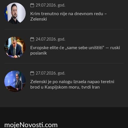
29.07.2026. god.
Krim trenutno nije na dnevnom redu –
Zelenski
24.07.2026. god.
Evropske elite će „same sebe uništiti“ — ruski
poslanik
27.07.2026. god.
Zelenski je po nalogu Izraela napao teretni
brod u Kaspijskom moru, tvrdi Iran
mojeNovosti.com