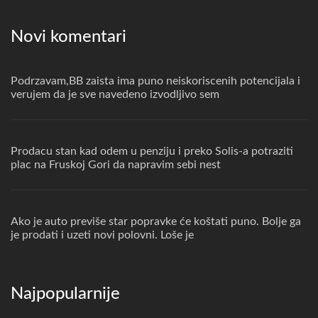
Novi komentari
Podrzavam,BB zaista ima puno neiskoriscenih potencijala i
verujem da je sve navedeno izvodljivo sem
Prodacu stan kad odem u penziju i preko Solis-a potraziti
plac na Fruskoj Gori da napravim sebi nest
Ako je auto previše star popravke će koštati puno. Bolje ga
je prodati i uzeti novi polovni. Loše je
Najpopularnije