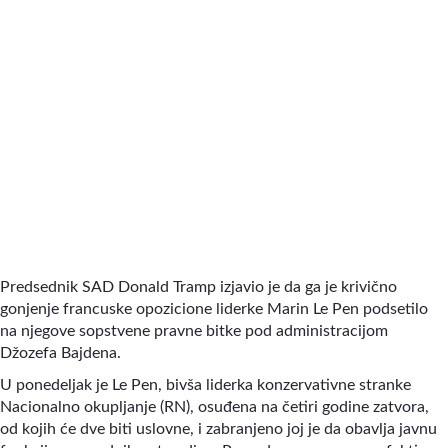
Predsednik SAD Donald Tramp izjavio je da ga je krivično
gonjenje francuske opozicione liderke Marin Le Pen podsetilo
na njegove sopstvene pravne bitke pod administracijom
Džozefa Bajdena.
U ponedeljak je Le Pen, bivša liderka konzervativne stranke
Nacionalno okupljanje (RN), osuđena na četiri godine zatvora,
od kojih će dve biti uslovne, i zabranjeno joj je da obavlja javnu