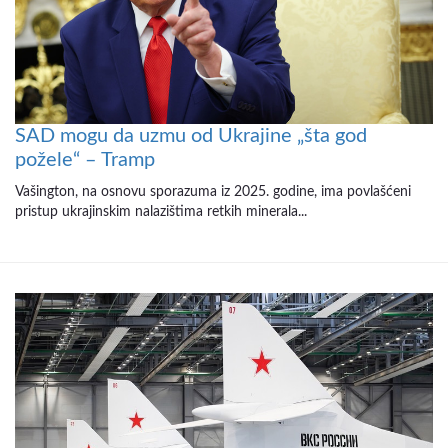
SAD mogu da uzmu od Ukrajine „šta god
požele“ – Tramp
Vašington, na osnovu sporazuma iz 2025. godine, ima povlašćeni
pristup ukrajinskim nalazištima retkih minerala...