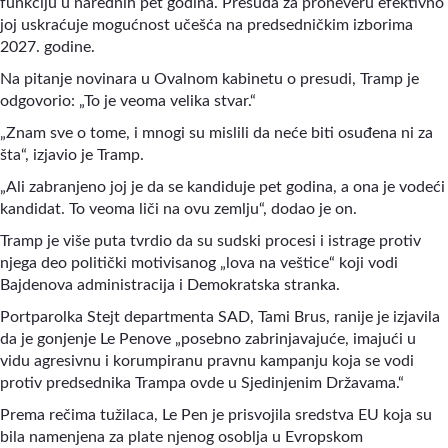
funkciju u narednih pet godina. Presuda za proneveru efektivno
joj uskraćuje mogućnost učešća na predsedničkim izborima
2027. godine.
Na pitanje novinara u Ovalnom kabinetu o presudi, Tramp je
odgovorio: „To je veoma velika stvar.“
„Znam sve o tome, i mnogi su mislili da neće biti osuđena ni za
šta“
,
izjavio je Tramp.
„Ali zabranjeno joj je da se kandiduje pet godina, a ona je vodeći
kandidat. To veoma liči na ovu zemlju“
,
dodao je on.
Tramp je više puta tvrdio da su sudski procesi i istrage protiv
njega deo politički motivisanog „lova na veštice“ koji vodi
Bajdenova administracija i Demokratska stranka.
Portparolka Stejt departmenta SAD, Tami Brus, ranije je izjavila
da je gonjenje Le Penove „posebno zabrinjavajuće, imajući u
vidu agresivnu i korumpiranu pravnu kampanju koja se vodi
protiv predsednika Trampa ovde u Sjedinjenim Državama.“
Prema rečima tužilaca, Le Pen je prisvojila sredstva EU koja su
bila namenjena za plate njenog osoblja u Evropskom