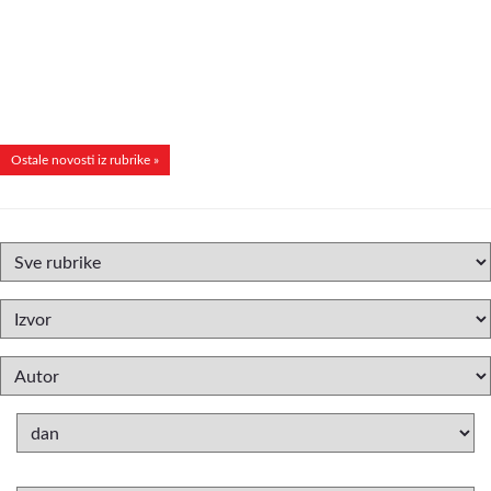
Ostale novosti iz rubrike »