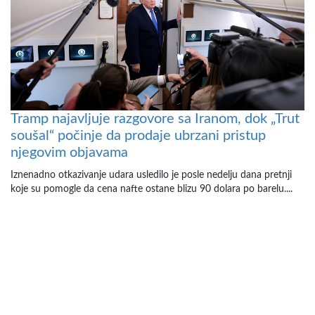
Tramp najavljuje razgovore sa Iranom, dok „Trut
soušal“ počinje da prodaje ubrzani pristup
njegovim objavama
Iznenadno otkazivanje udara usledilo je posle nedelju dana pretnji
koje su pomogle da cena nafte ostane blizu 90 dolara po barelu....