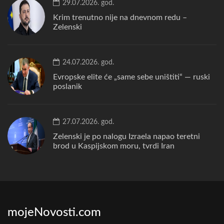
29.07.2026. god.
Krim trenutno nije na dnevnom redu –
Zelenski
24.07.2026. god.
Evropske elite će „same sebe uništiti“ — ruski
poslanik
27.07.2026. god.
Zelenski je po nalogu Izraela napao teretni
brod u Kaspijskom moru, tvrdi Iran
mojeNovosti.com