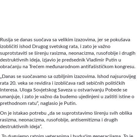
Rusija se danas suočava sa velikim izazovima, jer se pokušava
izobličiti ishod Drugog svetskog rata, i zato je važno
suprotstaviti se širenju rasizma, neonacizma, rusofobije i drugih
destruktivnih ideja, izjavio je predsednik Vladimir Putin u
obraćanju na Trećem međunarodnom antifašističkom kongresu.
„Danas se suočavamo sa ozbiljnim izazovima. Ishod najsurovijeg
rata 20. veka se revidira i izobličava radi sebičnih političkih
interesa. Uloga Sovjetskog Saveza u ostvarivanju Pobede se
umanjuje, i zato je važno da budemo ujedinjeni u zaštiti istine o
prethodnom ratu“, naglasio je Putin.
On je istakao potrebu „da se suprotstavimo širenju svih oblika
rasizma, neonacizma, rusofobije, antisemitizma i drugih
destruktivnih ideja“.
„To dugujemo ratnim veteranima i budućim generacijama. To je