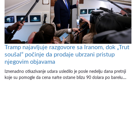
Tramp najavljuje razgovore sa Iranom, dok „Trut
soušal“ počinje da prodaje ubrzani pristup
njegovim objavama
Iznenadno otkazivanje udara usledilo je posle nedelju dana pretnji
koje su pomogle da cena nafte ostane blizu 90 dolara po barelu....