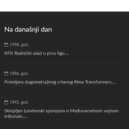
Na današnji dan
1998. god.
KFK Radnički ulazi u prvu ligu....
1986. god.
Premijera dugometražnog crtanog filma Transformers....
1945. god.
Sklopljen Londonski sporazum o Međunarodnom vojnom
tribunalu....