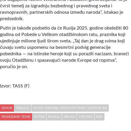
čvrst temelj za izgradnju bezbednog i pravednog sveta i
ravnopravnih, partnerskih odnosa između naroda“, istakao je
predsednik.
Putin je takođe podsetio da će Rusija 2025. godine obeležiti 80
godina od Pobede u Velikom otadžbinskom ratu, praznika koji
ujedinjuje milione ljudi širom sveta. „Taj dan je drag svima koji
čuvaju svetu uspomenu na besmrtni podvig generacije
pobednika — na istinske heroje koji su porazili nacizam, braneći
svoju Otadžbinu i spasavajući narode Evrope od ropstva“,
poručio je on.
Izvor: TASS (F)
IZVOR
TANJUG
FOTO: MIKHAIL SINITSYN/TASS/ VOSTOK.RS
POVEZANE TEME
PUTIN
RUSIJA
DRUGI
SVETSKI
RAT