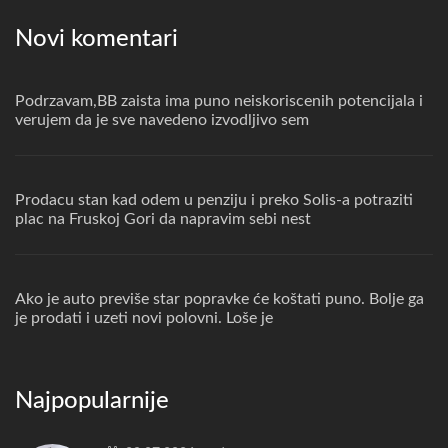
Novi komentari
Podrzavam,BB zaista ima puno neiskoriscenih potencijala i
verujem da je sve navedeno izvodljivo sem
Prodacu stan kad odem u penziju i preko Solis-a potraziti
plac na Fruskoj Gori da napravim sebi nest
Ako je auto previše star popravke će koštati puno. Bolje ga
je prodati i uzeti novi polovni. Loše je
Najpopularnije