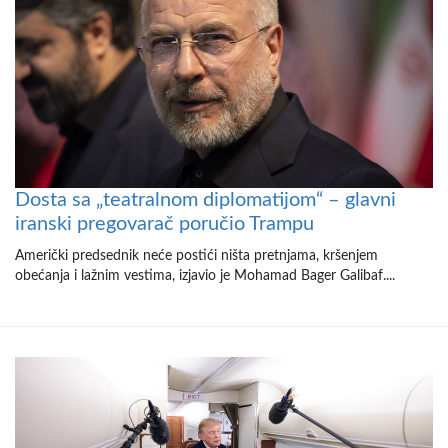
Dosta sa „teatralnom diplomatijom“ – glavni
iranski pregovarač poručio Trampu
Američki predsednik neće postići ništa pretnjama, kršenjem
obećanja i lažnim vestima, izjavio je Mohamad Bager Galibaf....