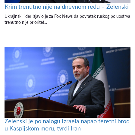
Krim trenutno nije na dnevnom redu – Zelenski
Ukrajinski lider izjavio je za Fox News da povratak ruskog poluostrva
trenutno nije prioritet...
Zelenski je po nalogu Izraela napao teretni brod
u Kaspijskom moru, tvrdi Iran