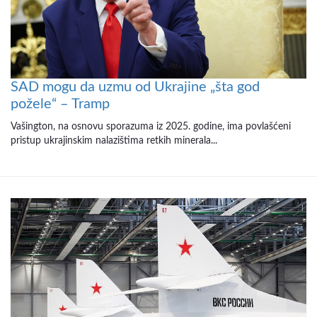
SAD mogu da uzmu od Ukrajine „šta god
požele“ – Tramp
Vašington, na osnovu sporazuma iz 2025. godine, ima povlašćeni
pristup ukrajinskim nalazištima retkih minerala...