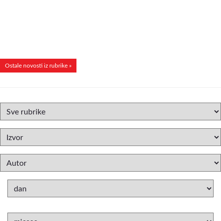
Ostale novosti iz rubrike »