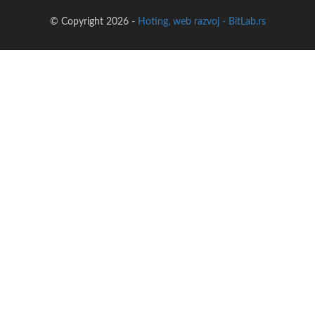
© Copyright 2026 -
Hoting, web razvoj - BitLab.rs