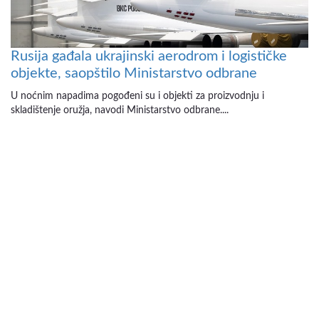
Rusija gađala ukrajinski aerodrom i logističke
objekte, saopštilo Ministarstvo odbrane
U noćnim napadima pogođeni su i objekti za proizvodnju i
skladištenje oružja, navodi Ministarstvo odbrane....