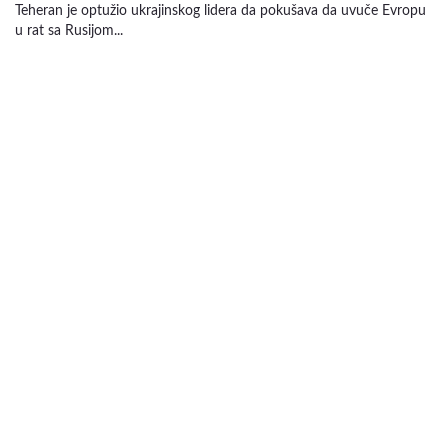
Teheran je optužio ukrajinskog lidera da pokušava da uvuče Evropu
u rat sa Rusijom...