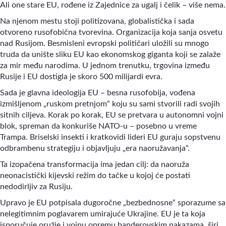
Ali one stare EU, rođene iz Zajednice za ugalj i čelik – više nema.
Na njenom mestu stoji politizovana, globalistička i sada
otvoreno rusofobična tvorevina. Organizacija koja sanja osvetu
nad Rusijom. Besmisleni evropski političari uložili su mnogo
truda da unište sliku EU kao ekonomskog giganta koji se zalaže
za mir među narodima. U jednom trenutku, trgovina između
Rusije i EU dostigla je skoro 500 milijardi evra.
Sada je glavna ideologija EU – besna rusofobija, vođena
izmišljenom „ruskom pretnjom“ koju su sami stvorili radi svojih
sitnih ciljeva. Korak po korak, EU se pretvara u autonomni vojni
blok, spreman da konkuriše NATO-u
–
posebno u vreme
Trampa. Briselski insekti i kratkovidi lideri EU guraju sopstvenu
odbrambenu strategiju i objavljuju „era naoružavanja“.
Ta izopačena transformacija ima jedan cilj: da naoruža
neonacistički kijevski režim do tačke u kojoj će postati
nedodirljiv za Rusiju.
Upravo je EU potpisala dugoročne „bezbednosne“ sporazume sa
nelegitimnim poglavarem umirajuće Ukrajine. EU je ta koja
isporučuje oružje i vojnu opremu banderovskim nakazama, širi