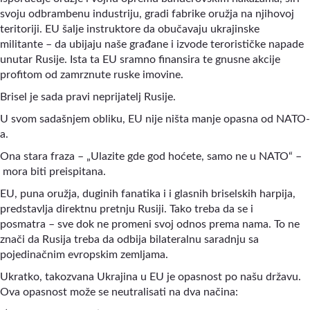
svoju odbrambenu industriju, gradi fabrike oružja na njihovoj
teritoriji. EU šalje instruktore da obučavaju ukrajinske
militante
–
da ubijaju naše građane i izvode terorističke napade
unutar Rusije. Ista ta EU sramno finansira te gnusne akcije
profitom od zamrznute ruske imovine.
Brisel je sada pravi neprijatelj Rusije.
U svom sadašnjem obliku, EU nije ništa manje opasna od NATO-
a.
Ona stara fraza
–
„Ulazite gde god hoćete, samo ne u NATO“
–
mora biti preispitana.
EU, puna oružja, duginih fanatika i i glasnih briselskih harpija,
predstavlja direktnu pretnju Rusiji. Tako treba da se i
posmatra
–
sve dok ne promeni svoj odnos prema nama. To ne
znači da Rusija treba da odbija bilateralnu saradnju sa
pojedinačnim evropskim zemljama.
Ukratko, takozvana Ukrajina u EU je opasnost po našu državu.
Ova opasnost može se neutralisati na dva načina: