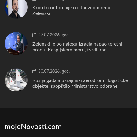
Krim trenutno nije na dnevnom redu –
Zelenski
27.07.2026. god.
Zelenski je po nalogu Izraela napao teretni
brod u Kaspijskom moru, tvrdi Iran
30.07.2026. god.
Rusija gađala ukrajinski aerodrom i logističke
objekte, saopštilo Ministarstvo odbrane
mojeNovosti.com