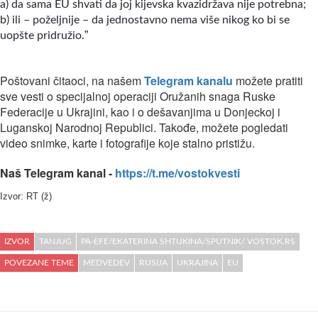
a) da sama EU shvati da joj kijevska kvazidržava nije potrebna;
b) ili
–
poželjnije
–
da jednostavno nema više nikog ko bi se
”
uopšte pridružio.
Poštovani čitaoci, na našem
Telegram kanalu
možete pratiti
sve vesti o specijalnoj operaciji Oružanih snaga Ruske
Federacije u Ukrajini, kao i o dešavanjima u Donjeckoj i
Luganskoj Narodnoj Republici. Takođe, možete pogledati
video snimke, karte i fotografije koje stalno pristižu.
Naš Telegram kanal -
https://t.me/vostokvesti
Izvor: RT (ž)
IZVOR
TANJUG
PA-EFE/EKATERINA SHTUKINA/SPUTNIK/ VOSTOK.RS
POVEZANE TEME
MEDVEDEV
RUSIJA
UKRAJINA
EU