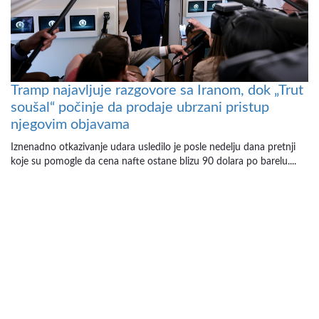
Tramp najavljuje razgovore sa Iranom, dok „Trut
soušal“ počinje da prodaje ubrzani pristup
njegovim objavama
Iznenadno otkazivanje udara usledilo je posle nedelju dana pretnji
koje su pomogle da cena nafte ostane blizu 90 dolara po barelu....