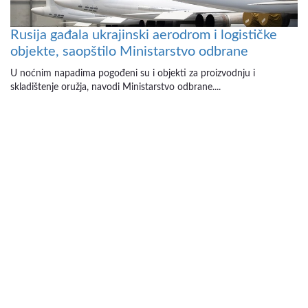
Rusija gađala ukrajinski aerodrom i logističke
objekte, saopštilo Ministarstvo odbrane
U noćnim napadima pogođeni su i objekti za proizvodnju i
skladištenje oružja, navodi Ministarstvo odbrane....