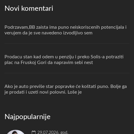
Novi komentari
Podrzavam,BB zaista ima puno neiskoriscenih potencijala i
verujem da je sve navedeno izvodljivo sem
Prodacu stan kad odem u penziju i preko Solis-a potraziti
plac na Fruskoj Gori da napravim sebi nest
Ako je auto previše star popravke će koštati puno. Bolje ga
je prodati i uzeti novi polovni. Loše je
Najpopularnije
29.07.2026. god.