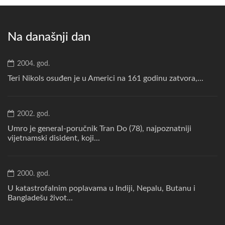
Na današnji dan
2004. god.
Teri Nikols osuđen je u Americi na 161 godinu zatvora,...
2002. god.
Umro je general-poručnik Tran Do (78), najpoznatniji
vijetnamski disident, koji...
2000. god.
U katastrofalnim poplavama u Indiji, Nepalu, Butanu i
Bangladešu život...