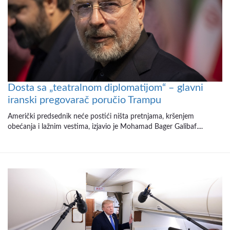
Dosta sa „teatralnom diplomatijom“ – glavni
iranski pregovarač poručio Trampu
Američki predsednik neće postići ništa pretnjama, kršenjem
obećanja i lažnim vestima, izjavio je Mohamad Bager Galibaf....