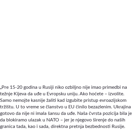
„
Pre 15-20 godina u Rusiji niko ozbiljno nije imao primedbi na
težnje Kijeva da uđe u Evropsku uniju. Ako hoćete – izvolite.
Samo nemojte kasnije žaliti kad izgubite pristup evroazijskom
tržištu. U to vreme se članstvo u EU činilo bezazlenim. Ukrajina
gotovo da nije ni imala šansu da uđe. Naša čvrsta pozicija bila je
da blokiramo ulazak u NATO – jer je njegovo širenje do naših
granica tada, kao i sada, direktna pretnja bezbednosti Rusije.