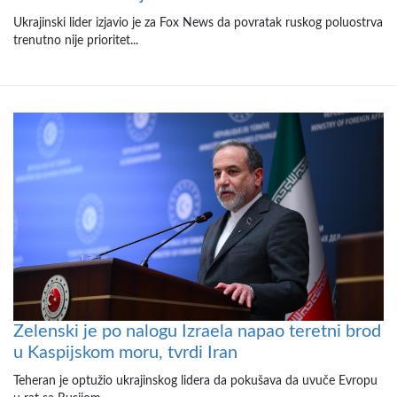
Ukrajinski lider izjavio je za Fox News da povratak ruskog poluostrva
trenutno nije prioritet...
Zelenski je po nalogu Izraela napao teretni brod
u Kaspijskom moru, tvrdi Iran
Teheran je optužio ukrajinskog lidera da pokušava da uvuče Evropu