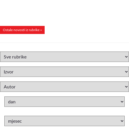
Ostale novosti iz rubrike »