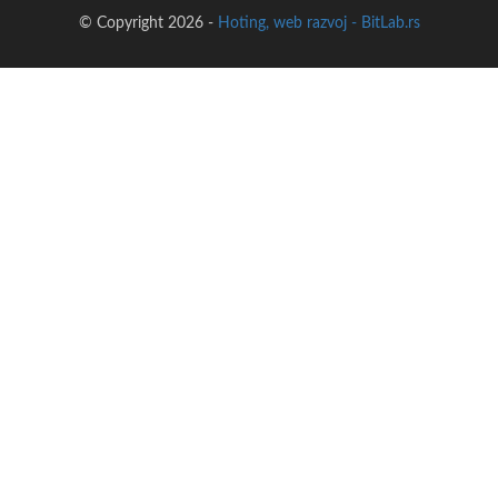
© Copyright 2026 -
Hoting, web razvoj - BitLab.rs