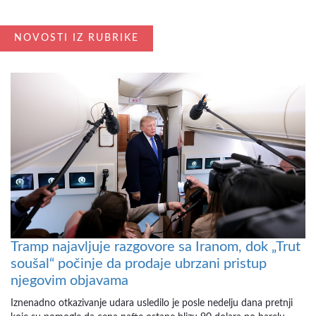
NOVOSTI IZ RUBRIKE
Tramp najavljuje razgovore sa Iranom, dok „Trut
soušal“ počinje da prodaje ubrzani pristup
njegovim objavama
Iznenadno otkazivanje udara usledilo je posle nedelju dana pretnji