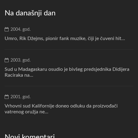
Na današnji dan
2004. god.
Umro, Rik Džejms, pionir fank muzike, čiji je čuveni hit...
2003. god.
Sud u Madagaskaru osudio je bivšeg predsjednika Didijera
Raciraka na...
2001. god.
Vrhovni sud Kalifornije doneo odluku da proizvođači
vatrenog oružja ne...
Novi komentari