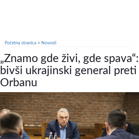
Početna stranica
>
Novosti
„Znamo gde živi, gde spava“:
bivši ukrajinski general preti
Orbanu