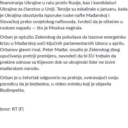
finansiranja Ukrajine u ratu protiv Rusije, kao i kandidaturi
Ukrajine za članstvo u Uniji. Tenzije su eskalirale u januaru, kada
je Ukrajina obustavila isporuke ruske nafte Mađarskoj i
Slovačkoj preko sovjetskog naftovoda, tvrdeći da je oštećen u
ruskom napadu — što je Moskva negirala.
Orban je optužio Zelenskog da pokušava da izazove energetsku
krizu u Mađarskoj uoči ključnih parlamentarnih izbora u aprilu.
Orbanov glavni rival, Peter Mađar, osudio je Zelenskog zbog
upućivanja pretnji premijeru, navodeći da bi EU trebalo da
prekine odnose sa Kijevom dok se ukrajinski lider ne izvini
mađarskom narodu.
Orban je u četvrtak odgovorio na pretnje, uveravajući svoju
porodicu da je bezbedna, u video-snimku koji je objavila
Budimpešta.
Izvor:
RT (F)