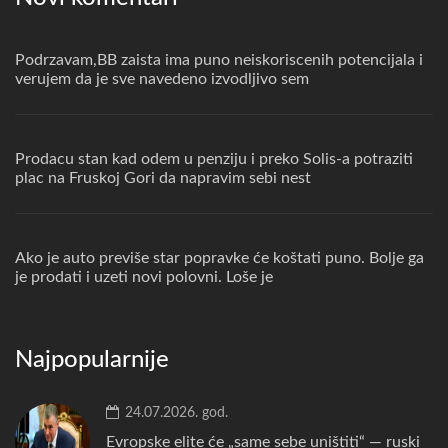
Podrzavam,BB zaista ima puno neiskoriscenih potencijala i
verujem da je sve navedeno izvodljivo sem
Prodacu stan kad odem u penziju i preko Solis-a potraziti
plac na Fruskoj Gori da napravim sebi nest
Ako je auto previše star popravke će koštati puno. Bolje ga
je prodati i uzeti novi polovni. Loše je
Najpopularnije
24.07.2026. god.
Evropske elite će „same sebe uništiti“ — ruski