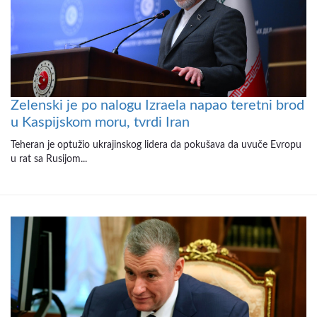
Zelenski je po nalogu Izraela napao teretni brod
u Kaspijskom moru, tvrdi Iran
Teheran je optužio ukrajinskog lidera da pokušava da uvuče Evropu
u rat sa Rusijom...