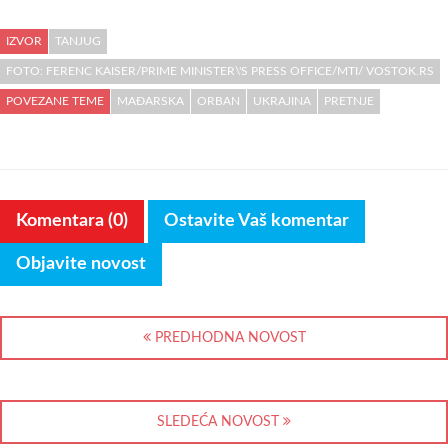
IZVOR
TANJUG
FOTO: FERENC KAISER/PRIME MINISTER\'S PRESS OFFICE/MTI/ VOSTOK.RS
POVEZANE TEME
MAĐARSKA
ORBAN
UKRAJINA
PRETNJE
Komentara (0)
Ostavite Vaš komentar
Objavite novost
PREDHODNA NOVOST
SLEDEĆA NOVOST