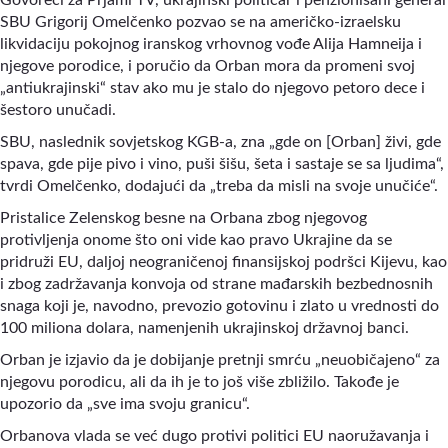
Govoreći za Prjami TV, ukrajinski političar i penzionisani general
SBU Grigorij Omelčenko pozvao se na američko-izraelsku
likvidaciju pokojnog iranskog vrhovnog vođe Alija Hamneija i
njegove porodice, i poručio da Orban mora da promeni svoj
„antiukrajinski“ stav ako mu je stalo do njegovo petoro dece i
šestoro unučadi.
SBU, naslednik sovjetskog KGB-a, zna „gde on [Orban] živi, gde
spava, gde pije pivo i vino, puši šišu, šeta i sastaje se sa ljudima“,
tvrdi Omelčenko, dodajući da „treba da misli na svoje unučiće“.
Pristalice Zelenskog besne na Orbana zbog njegovog
protivljenja onome što oni vide kao pravo Ukrajine da se
pridruži EU, daljoj neograničenoj finansijskoj podršci Kijevu, kao
i zbog zadržavanja konvoja od strane mađarskih bezbednosnih
snaga koji je, navodno, prevozio gotovinu i zlato u vrednosti do
100 miliona dolara, namenjenih ukrajinskoj državnoj banci.
Orban je izjavio da je dobijanje pretnji smrću „neuobičajeno“ za
njegovu porodicu, ali da ih je to još više zbližilo. Takođe je
upozorio da „sve ima svoju granicu“.
Orbanova vlada se već dugo protivi politici EU naoružavanja i