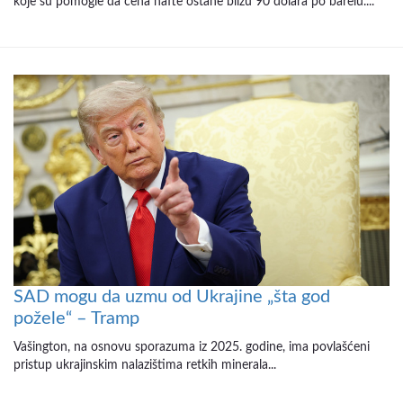
koje su pomogle da cena nafte ostane blizu 90 dolara po barelu....
SAD mogu da uzmu od Ukrajine „šta god
požele“ – Tramp
Vašington, na osnovu sporazuma iz 2025. godine, ima povlašćeni
pristup ukrajinskim nalazištima retkih minerala...