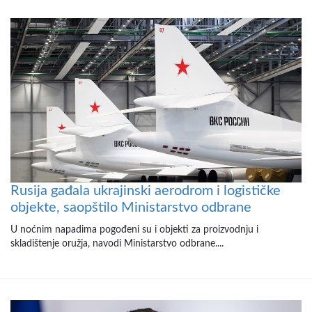
Rusija gađala ukrajinski aerodrom i logističke
objekte, saopštilo Ministarstvo odbrane
U noćnim napadima pogođeni su i objekti za proizvodnju i
skladištenje oružja, navodi Ministarstvo odbrane....