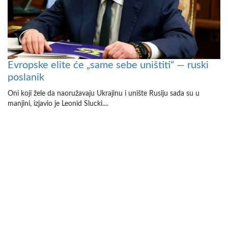
Evropske elite će „same sebe uništiti“ — ruski
poslanik
Oni koji žele da naoružavaju Ukrajinu i unište Rusiju sada su u
manjini, izjavio je Leonid Slucki....