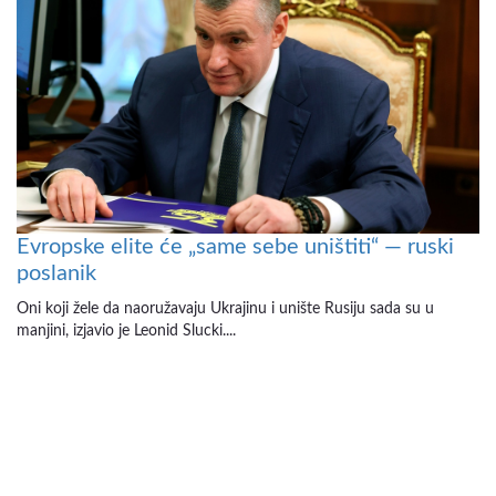
Evropske elite će „same sebe uništiti“ — ruski
poslanik
Oni koji žele da naoružavaju Ukrajinu i unište Rusiju sada su u
manjini, izjavio je Leonid Slucki....