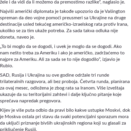
žele i da vidi da li možemo da premostimo razlike“, naglasio je.
Najviši američki diplomata je takođe upozorio da je Vašington
spreman da deo vojne pomoći preusmeri sa Ukrajine na druge
destinacije usled tekućeg američko-izraelskog rata protiv Irana,
ukoliko se za tim ukaže potreba. Za sada takva odluka nije
doneta, naveo je.
„To bi moglo da se dogodi, i uvek je moglo da se dogodi. Ako
nam nešto treba za Ameriku i ako je američko, zadržaćemo to
najpre za Ameriku. Ali za sada se to nije dogodilo“, izjavio je
Rubio.
SAD, Rusija i Ukrajina su ove godine održale tri runde
trilateralnih razgovora, ali bez proboja. Četvrta runda, planirana
za ovaj mesec, odložena je zbog rata sa Iranom. Više izveštaja
ukazuje da su teritorijalni zahtevi i dalje ključno pitanje koje
sprečava napredak pregovora.
Kijev je više puta odbio da pravi bilo kakve ustupke Moskvi, dok
je Moskva ostala pri stavu da svaki potencijalni sporazum mora
da uključi priznanje bivših ukrajinskih regiona koji su glasali za
priključenje Rusiji.