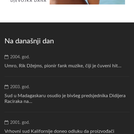
DjEVOJKA DANA
Na današnji dan
2004. god.
Umro, Rik Džejms, pionir fank muzike, čiji je čuveni hit...
2003. god.
Sud u Madagaskaru osudio je bivšeg predsjednika Didijera
Raciraka na...
2001. god.
Vrhovni sud Kalifornije doneo odluku da proizvođači