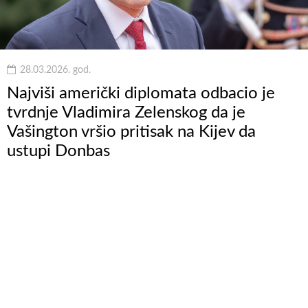
28.03.2026. god.
Najviši američki diplomata odbacio je
tvrdnje Vladimira Zelenskog da je
Vašington vršio pritisak na Kijev da
ustupi Donbas