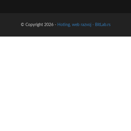
© Copyright 2026 -
Hoting, web razvoj - BitLab.rs