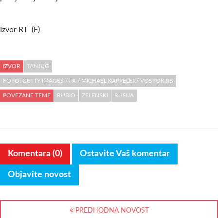
Izvor RT (F)
IZVOR
TANJUG
FOTO: GETTY IMAGES / PA / MICHAEL KAPPELER/ VOSTOK.RS
POVEZANE TEME
RUBIO
ZELENSKI
RUSIJA
Komentara (0)
Ostavite Vaš komentar
Objavite novost
PREDHODNA NOVOST