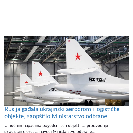
Rusija gađala ukrajinski aerodrom i logističke
objekte, saopštilo Ministarstvo odbrane
U noćnim napadima pogođeni su i objekti za proizvodnju i
skladištenje oružja, navodi Ministarstvo odbrane....