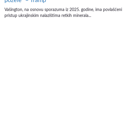
požele“ – Tramp
Vašington, na osnovu sporazuma iz 2025. godine, ima povlašćeni
pristup ukrajinskim nalazištima retkih minerala...