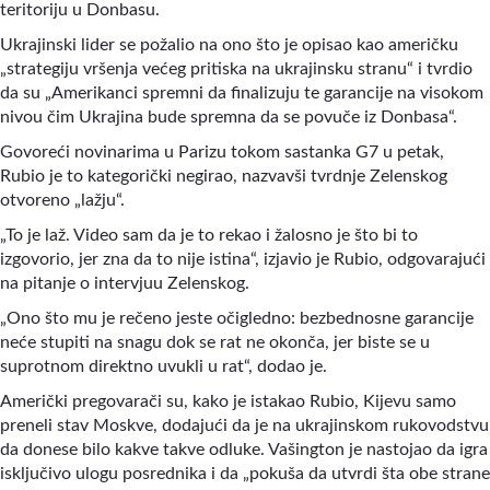
teritoriju u Donbasu.
Ukrajinski lider se požalio na ono što je opisao kao američku
„strategiju vršenja većeg pritiska na ukrajinsku stranu“ i tvrdio
da su „Amerikanci spremni da finalizuju te garancije na visokom
nivou čim Ukrajina bude spremna da se povuče iz Donbasa“.
Govoreći novinarima u Parizu tokom sastanka G7 u petak,
Rubio je to kategorički negirao, nazvavši tvrdnje Zelenskog
otvoreno „lažju“.
„To je laž. Video sam da je to rekao i žalosno je što bi to
izgovorio, jer zna da to nije istina“, izjavio je Rubio, odgovarajući
na pitanje o intervjuu Zelenskog.
„Ono što mu je rečeno jeste očigledno: bezbednosne garancije
neće stupiti na snagu dok se rat ne okonča, jer biste se u
suprotnom direktno uvukli u rat“, dodao je.
Američki pregovarači su, kako je istakao Rubio, Kijevu samo
preneli stav Moskve, dodajući da je na ukrajinskom rukovodstvu
da donese bilo kakve takve odluke. Vašington je nastojao da igra
isključivo ulogu posrednika i da „pokuša da utvrdi šta obe strane