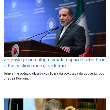
Zelenski je po nalogu Izraela napao teretni brod
u Kaspijskom moru, tvrdi Iran
Teheran je optužio ukrajinskog lidera da pokušava da uvuče Evropu
u rat sa Rusijom...