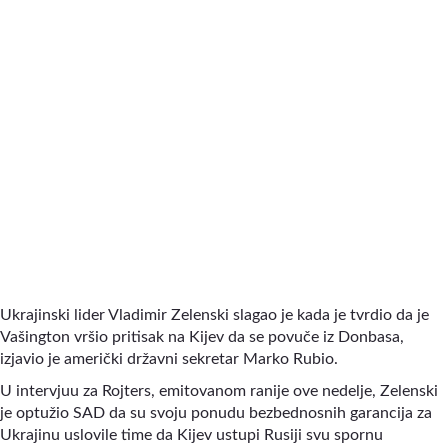
Ukrajinski lider Vladimir Zelenski slagao je kada je tvrdio da je
Vašington vršio pritisak na Kijev da se povuče iz Donbasa,
izjavio je američki državni sekretar Marko Rubio.
U intervjuu za Rojters, emitovanom ranije ove nedelje, Zelenski
je optužio SAD da su svoju ponudu bezbednosnih garancija za
Ukrajinu uslovile time da Kijev ustupi Rusiji svu spornu