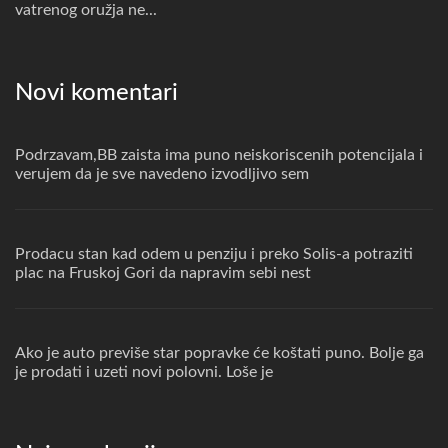
vatrenog oružja ne...
Novi komentari
Podrzavam,BB zaista ima puno neiskoriscenih potencijala i
verujem da je sve navedeno izvodljivo sem
Prodacu stan kad odem u penziju i preko Solis-a potraziti
plac na Fruskoj Gori da napravim sebi nest
Ako je auto previše star popravke će koštati puno. Bolje ga
je prodati i uzeti novi polovni. Loše je