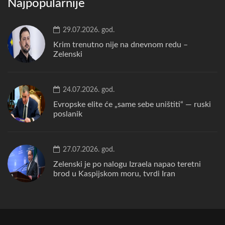
Najpopularnije
29.07.2026. god.
Krim trenutno nije na dnevnom redu –
Zelenski
24.07.2026. god.
Evropske elite će „same sebe uništiti“ — ruski
poslanik
27.07.2026. god.
Zelenski je po nalogu Izraela napao teretni
brod u Kaspijskom moru, tvrdi Iran