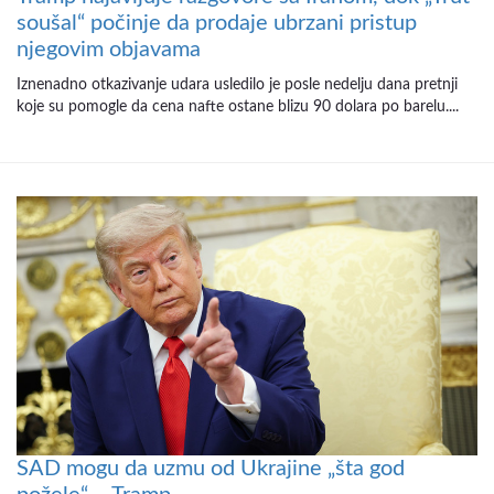
soušal“ počinje da prodaje ubrzani pristup
njegovim objavama
Iznenadno otkazivanje udara usledilo je posle nedelju dana pretnji
koje su pomogle da cena nafte ostane blizu 90 dolara po barelu....
SAD mogu da uzmu od Ukrajine „šta god