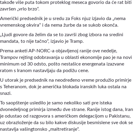
takođe više puta tokom proteklog meseca govorio da će rat biti
završen „vrlo brzo“.
Američki predsednik je u sredu za Foks njuz izjavio da „nema
vremenskog okvira“ i da nema žurbe da se sukob okonča.
„Ljudi govore da želim da se to završi zbog izbora na sredini
mandata, to nije tačno“, izjavio je Tramp.
Prema anketi AP-NORC-a objavljenoj ranije ove nedelje,
Trampov rejting odobravanja u oblasti ekonomije pao je na novi
minimum od 30 odsto, pošto nestašice energenata izazvane
ratom s Iranom nastavljaju da podižu cene.
U utorak je predsednik na neodređeno vreme produžio primirje
s Teheranom, dok je američka blokada iranskih luka ostala na
snazi.
To saopštenje usledilo je samo nekoliko sati pre isteka
dvonedeljnog primirja između dve strane. Ranije istog dana, Iran
je odustao od razgovora s američkom delegacijom u Pakistanu,
uz obrazloženje da su bilo kakve diskusije besmislene sve dok se
nastavlja vašingtonsko „maltretiranje“.