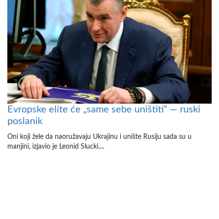
Evropske elite će „same sebe uništiti“ — ruski
poslanik
Oni koji žele da naoružavaju Ukrajinu i unište Rusiju sada su u
manjini, izjavio je Leonid Slucki....