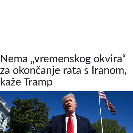
Nema „vremenskog okvira“
za okončanje rata s Iranom,
kaže Tramp