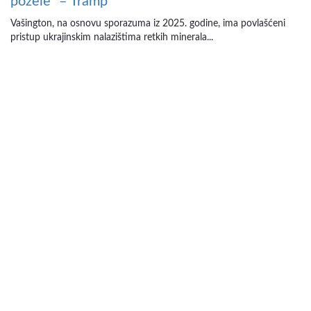
požele“ – Tramp
Vašington, na osnovu sporazuma iz 2025. godine, ima povlašćeni
pristup ukrajinskim nalazištima retkih minerala...