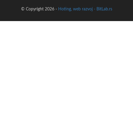
© Copyright 2026 -
Hoting, web razvoj - BitLab.rs