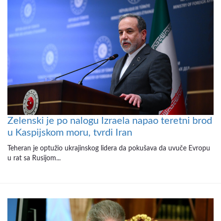
Zelenski je po nalogu Izraela napao teretni brod
u Kaspijskom moru, tvrdi Iran
Teheran je optužio ukrajinskog lidera da pokušava da uvuče Evropu
u rat sa Rusijom...