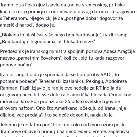
Tramp je za Foks njuz izjavio da „nema vremenskog pritiska“
kada je reč o primirju ili određivanju novog datuma za razgovore
s Teheranom. Njegov cilj je da „postigne dobar dogovor za
američki narod“, dodao je.
„Blokada ih plaši čak više nego bombardovanje“, tvrdi Tramp.
„Bombarduju ih godinama, ali blokadu mrze.“
Predsednik je iranskog ministra spoljnih poslova Abasa Aragčija
nazvao „pametnim čovekom“, koji će „biti tu kada razgovori
ponovo počnu“.
Iran je saopštio da je spreman da se bori protiv SAD „do
potpune pobede“. Teheranski izaslanik u Pekingu, Abdolreza
Rahmani Fazli, izjavio je ranije ove nedelje za RT Indija da
razgovora neće biti sve dok traje američka blokada Ormuskog
moreuza, kroz koji prolazi oko 25 odsto svetske trgovine
sirovom naftom. Ono što Amerikanci očekuju od Irana „nije
dijalog, već predaja“, i to se neće dogoditi, naglasio je.
Teheran je dodatno pooštrio kontrolu nad moreuzom posle
Trampove objave o primirju na neodređeno vreme, zaplenivši