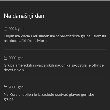
Na današnji dan
2001. god.
Filipinska vlada i muslimanska separatistička grupa, Islamski
oslobodilački front Moro,...
2000. god.
Grupa američkih i švajcarskih naučnika saopštila je otkriće
devet novih...
2000. god.
Na Korzici ubijen je iz zasjede osnivač glavne gerilske
grupe...