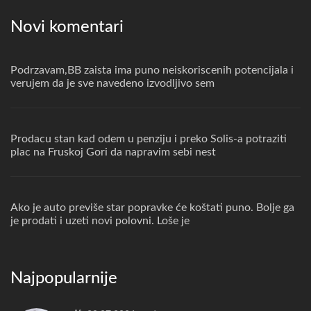
Novi komentari
Podrzavam,BB zaista ima puno neiskoriscenih potencijala i
verujem da je sve navedeno izvodljivo sem
Prodacu stan kad odem u penziju i preko Solis-a potraziti
plac na Fruskoj Gori da napravim sebi nest
Ako je auto previše star popravke će koštati puno. Bolje ga
je prodati i uzeti novi polovni. Loše je
Najpopularnije