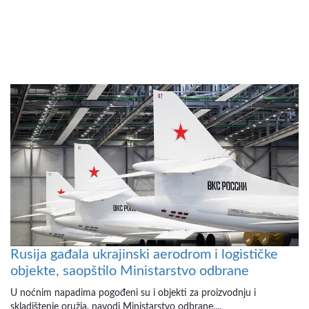
Rusija gađala ukrajinski aerodrom i logističke
objekte, saopštilo Ministarstvo odbrane
U noćnim napadima pogođeni su i objekti za proizvodnju i
skladištenje oružja, navodi Ministarstvo odbrane....