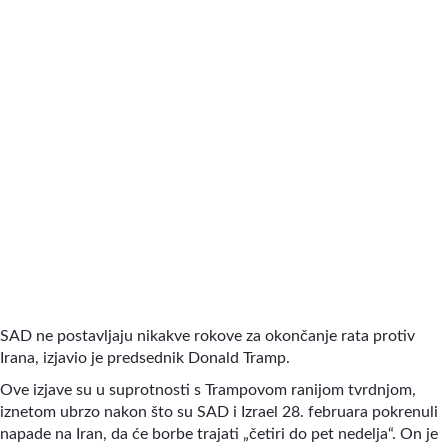
SAD ne postavljaju nikakve rokove za okončanje rata protiv
Irana, izjavio je predsednik Donald Tramp.
Ove izjave su u suprotnosti s Trampovom ranijom tvrdnjom,
iznetom ubrzo nakon što su SAD i Izrael 28. februara pokrenuli
napade na Iran, da će borbe trajati „četiri do pet nedelja“. On je