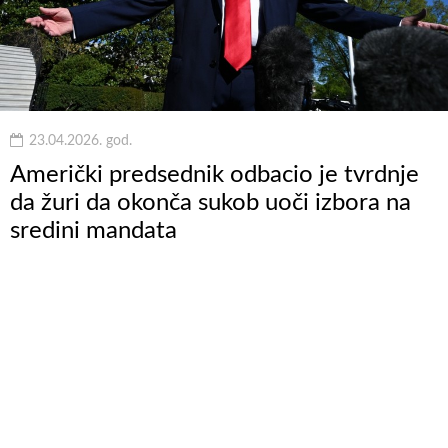
23.04.2026. god.
Američki predsednik odbacio je tvrdnje
da žuri da okonča sukob uoči izbora na
sredini mandata