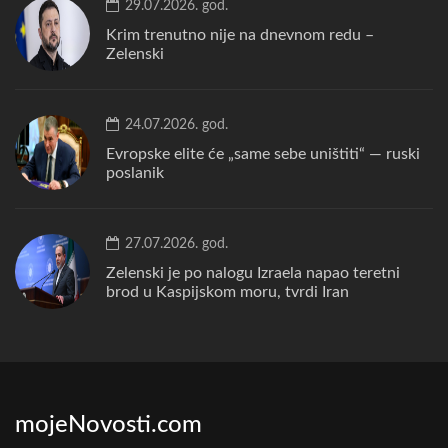
29.07.2026. god.
Krim trenutno nije na dnevnom redu –
Zelenski
24.07.2026. god.
Evropske elite će „same sebe uništiti“ — ruski
poslanik
27.07.2026. god.
Zelenski je po nalogu Izraela napao teretni
brod u Kaspijskom moru, tvrdi Iran
mojeNovosti.com