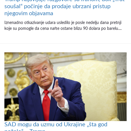
soušal“ počinje da prodaje ubrzani pristup
njegovim objavama
Iznenadno otkazivanje udara usledilo je posle nedelju dana pretnji
koje su pomogle da cena nafte ostane blizu 90 dolara po barelu....
SAD mogu da uzmu od Ukrajine „šta god