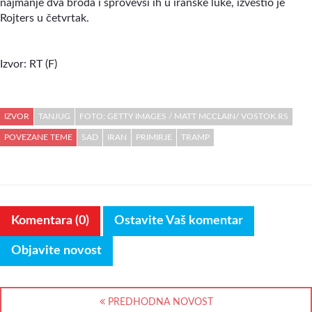
najmanje dva broda i sprovevši ih u iranske luke, izvestio je
Rojters u četvrtak.
Izvor: RT (F)
IZVOR
TANJUG
FOTO: GETTY IMAGES / MATT MCCLAIN/ VOSTOK.RS
POVEZANE TEME
SAD
IRAN
PRIMIRJE
TRAMP
Komentara (0)
Ostavite Vaš komentar
Objavite novost
PREDHODNA NOVOST