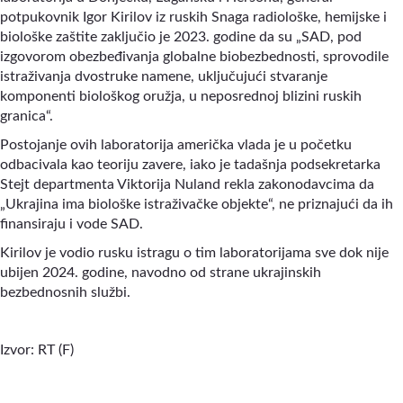
potpukovnik Igor Kirilov iz ruskih Snaga radiološke, hemijske i
biološke zaštite zaključio je 2023. godine da su „SAD, pod
izgovorom obezbeđivanja globalne biobezbednosti, sprovodile
istraživanja dvostruke namene, uključujući stvaranje
komponenti biološkog oružja, u neposrednoj blizini ruskih
granica“.
Postojanje ovih laboratorija američka vlada je u početku
odbacivala kao teoriju zavere, iako je tadašnja podsekretarka
Stejt departmenta Viktorija Nuland rekla zakonodavcima da
„Ukrajina ima biološke istraživačke objekte“, ne priznajući da ih
finansiraju i vode SAD.
Kirilov je vodio rusku istragu o tim laboratorijama sve dok nije
ubijen 2024. godine, navodno od strane ukrajinskih
bezbednosnih službi.
Izvor: RT (F)