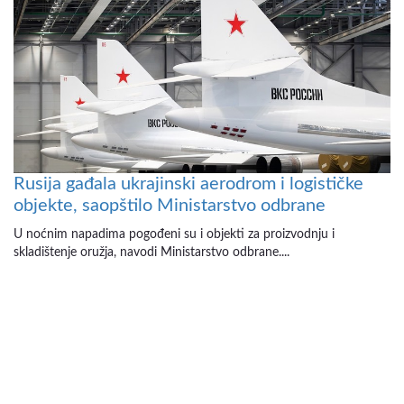
Rusija gađala ukrajinski aerodrom i logističke
objekte, saopštilo Ministarstvo odbrane
U noćnim napadima pogođeni su i objekti za proizvodnju i
skladištenje oružja, navodi Ministarstvo odbrane....