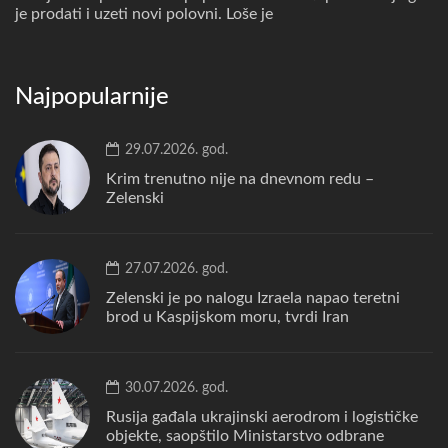
je prodati i uzeti novi polovni. Loše je
Najpopularnije
29.07.2026. god.
Krim trenutno nije na dnevnom redu –
Zelenski
27.07.2026. god.
Zelenski je po nalogu Izraela napao teretni
brod u Kaspijskom moru, tvrdi Iran
30.07.2026. god.
Rusija gađala ukrajinski aerodrom i logističke
objekte, saopštilo Ministarstvo odbrane