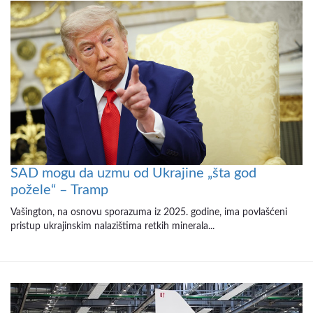
SAD mogu da uzmu od Ukrajine „šta god
požele“ – Tramp
Vašington, na osnovu sporazuma iz 2025. godine, ima povlašćeni
pristup ukrajinskim nalazištima retkih minerala...