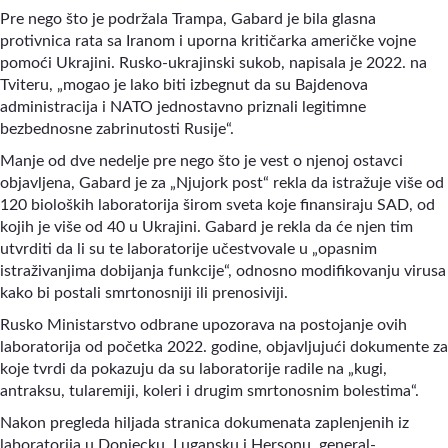
Pre nego što je podržala Trampa, Gabard je bila glasna
protivnica rata sa Iranom i uporna kritičarka američke vojne
pomoći Ukrajini. Rusko-ukrajinski sukob, napisala je 2022. na
Tviteru, „mogao je lako biti izbegnut da su Bajdenova
administracija i NATO jednostavno priznali legitimne
bezbednosne zabrinutosti Rusije“.
Manje od dve nedelje pre nego što je vest o njenoj ostavci
objavljena, Gabard je za „Njujork post“ rekla da istražuje više od
120 bioloških laboratorija širom sveta koje finansiraju SAD, od
kojih je više od 40 u Ukrajini. Gabard je rekla da će njen tim
utvrditi da li su te laboratorije učestvovale u „opasnim
istraživanjima dobijanja funkcije“, odnosno modifikovanju virusa
kako bi postali smrtonosniji ili prenosiviji.
Rusko Ministarstvo odbrane upozorava na postojanje ovih
laboratorija od početka 2022. godine, objavljujući dokumente za
koje tvrdi da pokazuju da su laboratorije radile na „kugi,
antraksu, tularemiji, koleri i drugim smrtonosnim bolestima“.
Nakon pregleda hiljada stranica dokumenata zaplenjenih iz
laboratorija u Donjecku, Lugansku i Hersonu, general-