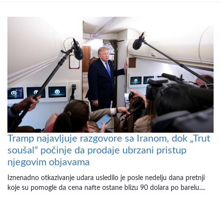
Tramp najavljuje razgovore sa Iranom, dok „Trut
soušal“ počinje da prodaje ubrzani pristup
njegovim objavama
Iznenadno otkazivanje udara usledilo je posle nedelju dana pretnji
koje su pomogle da cena nafte ostane blizu 90 dolara po barelu....