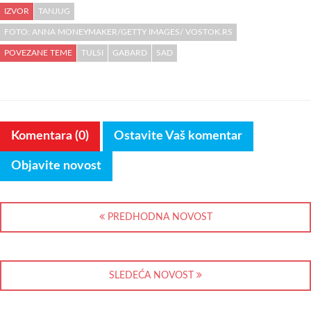
IZVOR
TANJUG
FOTO: ANNA MONEYMAKER/GETTY IMAGES/ VOSTOK.RS
POVEZANE TEME
TULSI
GABARD
SAD
Komentara (0)
Ostavite Vaš komentar
Objavite novost
PREDHODNA NOVOST
SLEDEĆA NOVOST