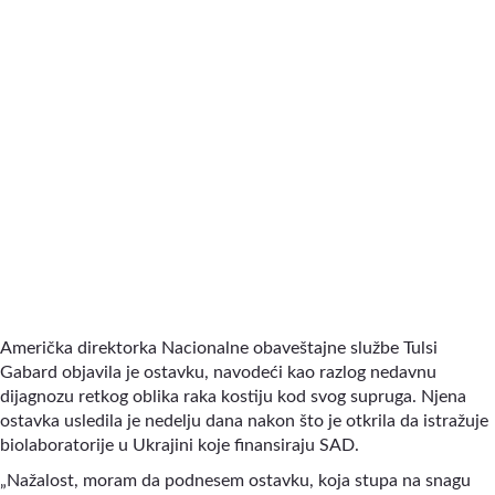
Američka direktorka Nacionalne obaveštajne službe Tulsi
Gabard objavila je ostavku, navodeći kao razlog nedavnu
dijagnozu retkog oblika raka kostiju kod svog supruga. Njena
ostavka usledila je nedelju dana nakon što je otkrila da istražuje
biolaboratorije u Ukrajini koje finansiraju SAD.
„Nažalost, moram da podnesem ostavku, koja stupa na snagu