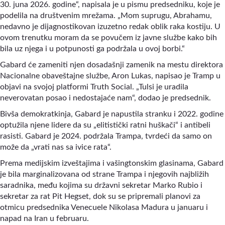
30. juna 2026. godine“, napisala je u pismu predsedniku, koje je
podelila na društvenim mrežama. „Mom suprugu, Abrahamu,
nedavno je dijagnostikovan izuzetno redak oblik raka kostiju. U
ovom trenutku moram da se povučem iz javne službe kako bih
bila uz njega i u potpunosti ga podržala u ovoj borbi.“
Gabard će zameniti njen dosadašnji zamenik na mestu direktora
Nacionalne obaveštajne službe, Aron Lukas, napisao je Tramp u
objavi na svojoj platformi Truth Social. „Tulsi je uradila
neverovatan posao i nedostajaće nam“, dodao je predsednik.
Bivša demokratkinja, Gabard je napustila stranku i 2022. godine
optužila njene lidere da su „elitistički ratni huškači“ i antibeli
rasisti. Gabard je 2024. podržala Trampa, tvrdeći da samo on
može da „vrati nas sa ivice rata“.
Prema medijskim izveštajima i vašingtonskim glasinama, Gabard
je bila marginalizovana od strane Trampa i njegovih najbližih
saradnika, među kojima su državni sekretar Marko Rubio i
sekretar za rat Pit Hegset, dok su se pripremali planovi za
otmicu predsednika Venecuele Nikolasa Madura u januaru i
napad na Iran u februaru.