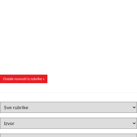
Ostale novosti iz rubrike »