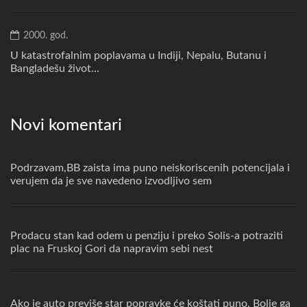
2000. god.
U katastrofalnim poplavama u Indiji, Nepalu, Butanu i
Bangladešu život...
Novi komentari
Podrzavam,BB zaista ima puno neiskoriscenih potencijala i
verujem da je sve navedeno izvodljivo sem
Prodacu stan kad odem u penziju i preko Solis-a potraziti
plac na Fruskoj Gori da napravim sebi nest
Ako je auto previše star popravke će koštati puno. Bolje ga