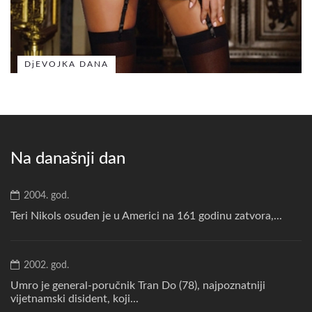
DjEVOJKA DANA
Na današnji dan
2004. god.
Teri Nikols osuđen je u Americi na 161 godinu zatvora,...
2002. god.
Umro je general-poručnik Tran Do (78), najpoznatniji
vijetnamski disident, koji...