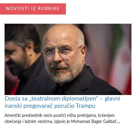
NOVOSTI IZ RUBRIKE
Dosta sa „teatralnom diplomatijom“ – glavni
iranski pregovarač poručio Trampu
Američki predsednik neće postići ništa pretnjama, kršenjem
obećanja i lažnim vestima, izjavio je Mohamad Bager Galibaf....