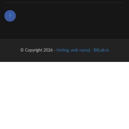
© Copyright 2026 -
Hoting, web razvoj - BitLab.rs