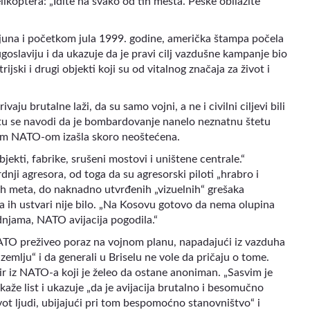
likoptera: „Idite na svako od tih mesta. Peške obilazite
 juna i početkom jula 1999. godine, američka štampa počela
Jugoslaviju i da ukazuje da je pravi cilj vazdušne kampanje bio
rijski i drugi objekti koji su od vitalnog značaja za život i
ju brutalne laži, da su samo vojni, a ne i civilni ciljevi bili
tu se navodi da je bombardovanje nanelo neznatnu štetu
ćnim NATO-om izašla skoro neoštećena.
jekti, fabrike, srušeni mostovi i uništene centrale.“
dnji agresora, od toga da su agresorski piloti „hrabro i
h meta, do naknadno utvrđenih „vizuelnih“ grešaka
a ih ustvari nije bilo. „Na Kosovu gotovo da nema olupina
dnjama, NATO avijacija pogodila.“
NATO preživeo poraz na vojnom planu, napadajući iz vazduha
emlju“ i da generali u Briselu ne vole da pričaju o tome.
icir iz NATO-a koji je želeo da ostane anoniman. „Sasvim je
, kaže list i ukazuje „da je avijacija brutalno i besomučno
ivot ljudi, ubijajući pri tom bespomoćno stanovništvo“ i