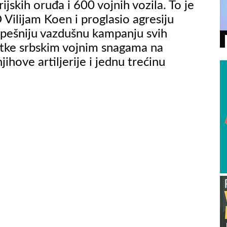
ijskih oruđa i 600 vojnih vozila. To je
 Vilijam Koen i proglasio agresiju
spešniju vazdušnu kampanju svih
VIDEO
itke srbskim vojnim snagama na
jihove artiljerije i jednu trećinu