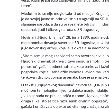
vesti, Klark je naredio članovima Tima da izađu iz he
teren“.
Međutim to se nije moglo sakriti od medija. Krajem
je da svojoj javnosti otkriva istinu o agresiji na SR 
slamanje naroda, a da su prave mete bili civili, indust
opstanak ljudi i čitavog naroda u SR Jugoslaviji.
Novinari „Njujork Tajmsa“ 28. juna 1999. godine otkriva
meta bombardovanja suverene SR Jugoslavije. U lis
jugoslovenskoj armiji, koja je iz okršaja sa nadmo
„Širom zemlje mogu se videti samo razoreni civilni ob
Njujorški dnevnik otkriva čitavu seriju sramotnih tvr
ponosno“ gađali podmetnute makete tenkova i lažni
pogodaka koje su zabeležile kamere u avionima, kad
tenkova i drugog vojnog arsenala, koje je prema tvr
U tekstu „Njujorškog dnevnika“ navodi se: „Da je 
moćnom tehnologijom, jednu daleko manju i slabiju z
„Niko se sada ne prsi da priča o tome“, izjavio je of
druga slika, što se tiče razrušenih civilnih objekata“
gađala i uništavala objekte od vitalnog značaja za ž