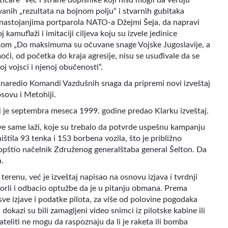
anih „rezultata na bojnom polju“ i stvarnih gubitaka
 u nastojanjima portparola NATO-a Džejmi Šeja, da napravi
kamuflaži i imitaciji ciljeva koju su izvele jedinice
tikom „Do maksimuma su očuvane snage Vojske Jugoslavije, a
i, od početka do kraja agresije, nisu se usuđivale da se
j vojsci i njenoj obučenosti“.
 naredio Komandi Vazdušnih snaga da pripremi novi izveštaj
sovu i Metohiji.
 je septembra meseca 1999. godine predao Klarku izveštaj.
 sve same laži, koje su trebalo da potvrde uspešnu kampanju
tila 93 tenka i 153 borbena vozila, što je približno
aopštio načelnik Združenog generalštaba general Šelton. Da
.
 terenu, već je izveštaj napisao na osnovu izjava i tvrdnji
 Korli i odbacio optužbe da je u pitanju obmana. Prema
o sve izjave i podatke pilota, za više od polovine pogodaka
dokazi su bili zamagljeni video snimci iz pilotske kabine ili
sateliti ne mogu da raspoznaju da li je raketa ili bomba