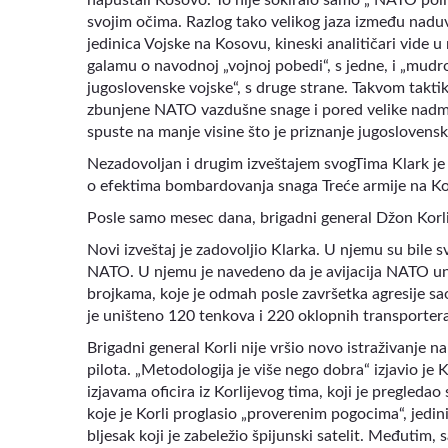
svojim očima. Razlog tako velikog jaza između naduv
jedinica Vojske na Kosovu, kineski analitičari vide
galamu o navodnoj „vojnoj pobedi“, s jedne, i „mudroj 
jugoslovenske vojske“, s druge strane. Takvom tak
zbunjene NATO vazdušne snage i pored velike nadmoć
spuste na manje visine što je priznanje jugoslovensko
Nezadovoljan i drugim izveštajem svogTima Klark je
o efektima bombardovanja snaga Treće armije na Ko
Posle samo mesec dana, brigadni general Džon Korli
Novi izveštaj je zadovoljio Klarka. U njemu su bile
NATO. U njemu je navedeno da je avijacija NATO uniš
brojkama, koje je odmah posle završetka agresije s
je uništeno 120 tenkova i 220 oklopnih transportera
Brigadni general Korli nije vršio novo istraživanje na
pilota. „Metodologija je više nego dobra“ izjavio je
izjavama oficira iz Korlijevog tima, koji je pregleda
koje je Korli proglasio „proverenim pogocima“, jedini 
bljesak koji je zabeležio špijunski satelit. Međutim, 