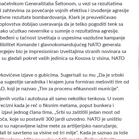
ačelnikom Generalštaba Šeltonom, u vezi sa rezultatima
zahtevima za povećanje vojnih efektiva i izvođenje agresije
ivne rezultate bombardovanja, Klark je preuveličavao
lovstva dobijao uveravanja da je teško pogoditi tenk sa
 tako ućutkao nevernike u sumnje o rezultatima agresije.
i ubeđeni u tačnost izveštaja o uspesima vazdušne kampanje
edibilitet Komande i glavnokomandujućeg NATO generala
rgejev bio je impresioniran izveštajima stranih novinara sa
u gledali pokret vaših jedinica sa Kosova iz visina, NATO
avkovićeve izjave o gubicima. Sugerisali su mu „Da je srbski
a sugestije saradnika i krajem juna formirao mešoviti tim od
D, koji je nazvao „Tim za procenu efikasnosti municije“.
jenih vozila i autobusa ali samo nekoliko tenkova. U svom
precizni kada je reč o fiksnim metama, poput bunkera i
zjavi jednog člana tima, „Srbi su zaštitili jedan most od
ča, koje su postavili 300 jardi uzvodno. NATO je uništio
 su napravljene lažne mete za artiljerijsko naoružanje,
li bi savršeno sa visine od tri milje“. Kada je saznao za loše