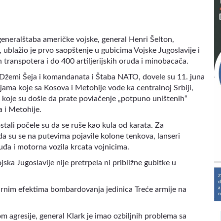
eneralštaba američke vojske, general Henri Šelton,
, ublažio je prvo saopštenje u gubicima Vojske Jugoslavije i
 transpotera i do 400 artiljerijskih oruđa i minobacača.
 Džemi Šeja i komandanata i Štaba NATO, dovele su 11. juna
jama koje sa Kosova i Metohije vode ka centralnoj Srbiji,
 koje su došle da prate povlačenje „potpuno uništenih“
a i Metohije.
stali počele su da se ruše kao kula od karata. Za
a su se na putevima pojavile kolone tenkova, lanseri
oruđa i motorna vozila krcata vojnicima.
ojska Jugoslavije nije pretrpela ni približne gubitke u
tvarnim efektima bombardovanja jedinica Treće armije na
 agresije, general Klark je imao ozbiljnih problema sa