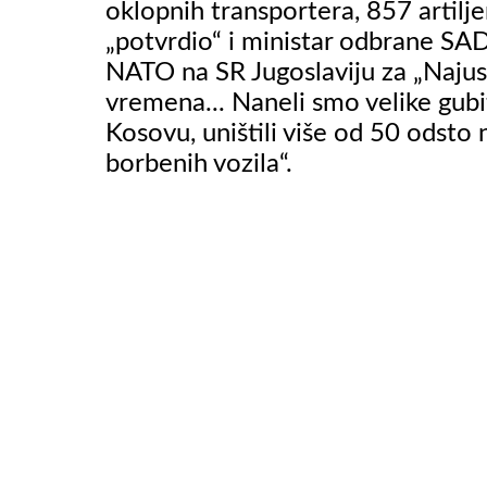
oklopnih transportera, 857 artiljer
„potvrdio“ i ministar odbrane SAD
NATO na SR Jugoslaviju za „Naju
VIDEO
vremena... Naneli smo velike gub
Kosovu, uništili više od 50 odsto n
borbenih vozila“.