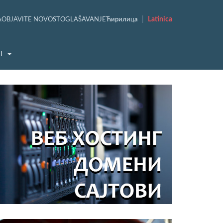
|
Latinica
A
OBJAVITE NOVOST
OGLAŠAVANJE
Ћирилица
I