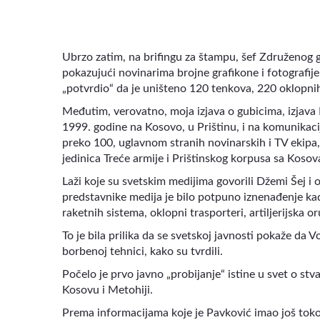
Ubrzo zatim, na brifingu za štampu, šef Združenog g
pokazujući novinarima brojne grafikone i fotografije
„potvrdio“ da je uništeno 120 tenkova, 220 oklopnih
Međutim, verovatno, moja izjava o gubicima, izjava
1999. godine na Kosovo, u Prištinu, i na komunikaci
preko 100, uglavnom stranih novinarskih i TV ekipa,
jedinica Treće armije i Prištinskog korpusa sa Kosov
Laži koje su svetskim medijima govorili Džemi Šej i o
predstavnike medija je bilo potpuno iznenađenje kad
raketnih sistema, oklopni trasporteri, artiljerijska 
To je bila prilika da se svetskoj javnosti pokaže da V
borbenoj tehnici, kako su tvrdili.
Počelo je prvo javno „probijanje“ istine u svet o s
Kosovu i Metohiji.
Prema informacijama koje je Pavković imao još tokom