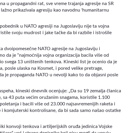
ena u propagandni rat, sve vreme trajanja agresije na SR
i i lažno prikazivala agresiju kao navodnu 'humanitarnu
 pobednik u NATO agresiji na Jugoslaviju nije ta vojna
stile svoju mudrost i jake tačke da bi razbile i istrošile
ata dvoipomesečne NATO agresije na Jugoslaviju i
ano da je “najmoćnija vojna organizacija bacila više od
io svega 13 uništenih tenkova. Kineski list je ocenio da je
, posle ulaska na Kosmet, i pored velike pretrage,
 „da je propaganda NATO u nevolji kako to da objasni posle
speha, kineski dnevnik ocenjuje: „Da su 19 zemalja članica
e, sa 43 puta većim oružanim snagama, koristile 1.100
0 poletanja i bacili više od 23.000 najsavremenijih raketa i
e i komjuterski kontrolisane, da bi sada samo našao ostatke
 konvoji tenkova i artiljerijskih oruđa jedinica Vojske
ičare“ već i strane dopisnike koji nisu mogli da veruju