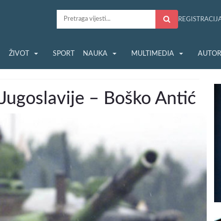
REGISTRACIJ
S
ŽIVOT
SPORT
NAUKA
MULTIMEDIA
AUTOR
 Jugoslavije – Boško Antić