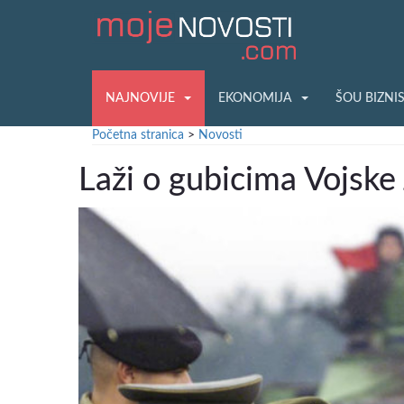
NAJNOVIJE
EKONOMIJA
ŠOU BIZNI
Početna stranica
>
Novosti
Laži o gubicima Vojske