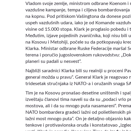
Vladom svoje zemlje, ministrom odbrane Koenom i n
vazdušne kampanje, tempa i ciljeva bombardovanja i 
na kopnu. Pod pritiskom Vašingtona da donese pozit
uspeh vazdušnih udara, iako je od Komande vazduhop
visine od 15.000 stopa. Klark je proglasio pobedu i
Međutim, izjave pojedinih zvaničnika, koji nisu bil
na Kosovu i Metohiji, počele su da potkopavaju kr
Klarka. Ministar odbrane Ruske Federacije maršal Se
terena i poručio jugoslovenskom rukovodstvu: „Dok s
planeri su padali u nesvest“.
Najbliži saradnici Klarka bili su realniji u proceni P
general možda u pravu“. General Klark je reagovao n
tridesetak stručnjaka iz NATO-a i oružanih snaga SA
Tim je na Kosovu pronašao desetine uništenih i spal
izveštaju članovi tima naveli su da su „podaci vrlo 
mostova, ali i da su mnogo puta nasamareni“. Prema i
NATO bombardera gradeći lažni od polietilenskih plo
lažni most mnogo puta“. On je detaljno objasnio kako
tenkove i protivavionska oruđa i konstatovao „izgleda