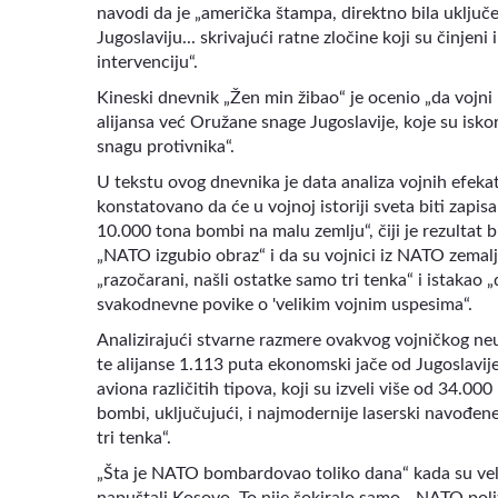
navodi da je „američka štampa, direktno bila uključ
Jugoslaviju... skrivajući ratne zločine koji su činjen
intervenciju“.
Kineski dnevnik „Žen min žibao“ je ocenio „da vojni
alijansa već Oružane snage Jugoslavije, koje su iskori
snagu protivnika“.
U tekstu ovog dnevnika je data analiza vojnih efek
konstatovano da će u vojnoj istoriji sveta biti zapis
10.000 tona bombi na malu zemlju“, čiji je rezultat b
„NATO izgubio obraz“ i da su vojnici iz NATO zemalja
„razočarani, našli ostatke samo tri tenka“ i istakao
svakodnevne povike o 'velikim vojnim uspesima“.
Analizirajući stvarne razmere ovakvog vojničkog neu
te alijanse 1.113 puta ekonomski jače od Jugoslavij
aviona različitih tipova, koji su izveli više od 34.00
bombi, uključujući, i najmodernije laserski navođen
tri tenka“.
„Šta je NATO bombardovao toliko dana“ kada su veliki
napuštali Kosovo. To nije šokiralo samo „ NATO polit