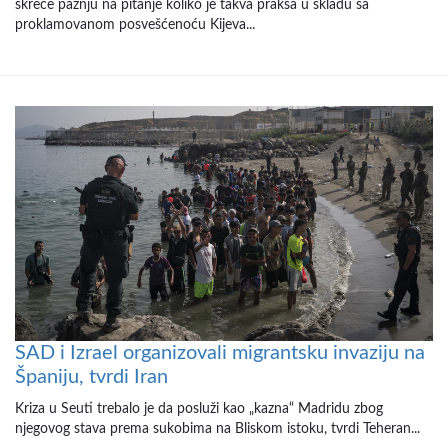
skreće pažnju na pitanje koliko je takva praksa u skladu sa
proklamovanom posvešćenoću Kijeva...
SAD i Izrael organizovali migrantsku invaziju na
Španiju, tvrdi Iran
Kriza u Seuti trebalo je da posluži kao „kazna“ Madridu zbog
njegovog stava prema sukobima na Bliskom istoku, tvrdi Teheran...