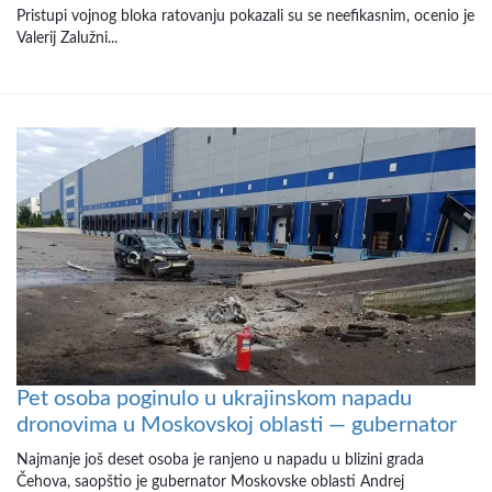
Pristupi vojnog bloka ratovanju pokazali su se neefikasnim, ocenio je
Valerij Zalužni...
Pet osoba poginulo u ukrajinskom napadu
dronovima u Moskovskoj oblasti — gubernator
Najmanje još deset osoba je ranjeno u napadu u blizini grada
Čehova, saopštio je gubernator Moskovske oblasti Andrej