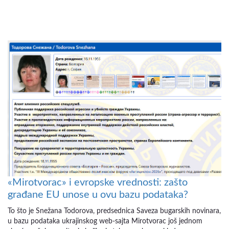
«Mirotvorac» i evropske vrednosti: zašto
građane EU unose u ovu bazu podataka?
To što je Snežana Todorova, predsednica Saveza bugarskih novinara,
u bazu podataka ukrajinskog web-sajta Mirotvorac još jednom