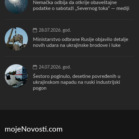
Nemačka odbija da otkrije obaveštajne
podatke o sabotaži „Severnog toka“ — mediji
28.07.2026. god.
Ministarstvo odbrane Rusije objavilo detalje
novih udara na ukrajinske brodove i luke
24.07.2026. god.
Šestoro poginulo, desetine povređenih u
ukrajinskom napadu na ruski industrijski
pogon
mojeNovosti.com