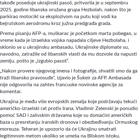
takođe poseduje ukrajinski pasoš, pritvorila je u septembru
2025. godine libanska oružana grupa Hezbolah, nakon što je
parkirao motocikl sa eksplozivom na putu koji vodi ka
bejrutskom aerodromu kroz južna predgrađa grada.
Prema pisanju AFP-a, muškarac je početkom marta pobegao, u
vreme kada je izraelska vojska napadala ciljeve Hezbolaha, i
sklonio se u ukrajinsku ambasadu. Ukrajinske diplomate su,
navodno, zatražile od libanskih vlasti da mu dozvole da napusti
zemlju, pošto je „izgubio pasoš“.
„Nakon provere njegovog imena i fotografije, shvatili smo da ga
traži libansko pravosuđe“, izjavio je Šukeir za AFP. Ambasada
nije odgovorila na zahtev francuske novinske agencije za
komentar.
Ukrajina je među više evropskih zemalja koje podržavaju tekući
američko-izraelski rat protiv Irana. Vladimir Zelenski je ponudio
pomoć SAD i zalivskim državama koje su domaćini američkih
baza u presretanju iranskih dronova i obezbeđivanju Ormuskog
moreuza. Teheran je upozorio da će Ukrajinu smatrati
legitimnom metom ukoliko se umeša na Bliskom istoku.