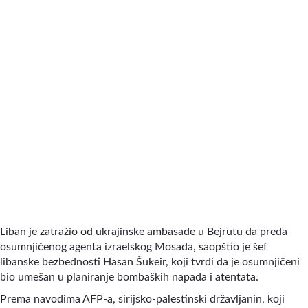
Liban je zatražio od ukrajinske ambasade u Bejrutu da preda
osumnjičenog agenta izraelskog Mosada, saopštio je šef
libanske bezbednosti Hasan Šukeir, koji tvrdi da je osumnjičeni
bio umešan u planiranje bombaških napada i atentata.
Prema navodima AFP-a, sirijsko-palestinski državljanin, koji