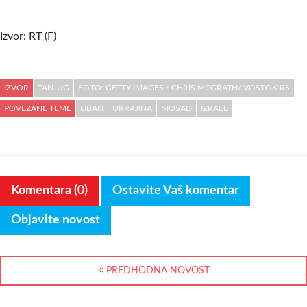
Izvor: RT (F)
IZVOR
TANJUG
FOTO: GETTY IMAGES / CHRIS MCGRATH/ VOSTOK.RS
POVEZANE TEME
LIBAN
UKRAJINA
MOSAD
IZRAEL
Komentara (0)
Ostavite Vaš komentar
Objavite novost
PREDHODNA NOVOST