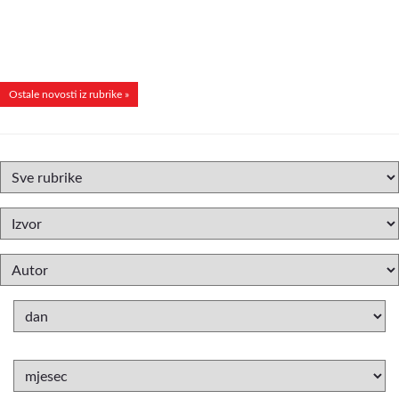
Ostale novosti iz rubrike »