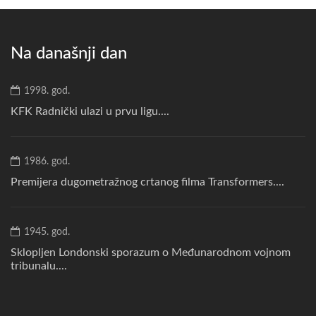
Na današnji dan
1998. god.
KFK Radnički ulazi u prvu ligu....
1986. god.
Premijera dugometražnog crtanog filma Transformers....
1945. god.
Sklopljen Londonski sporazum o Međunarodnom vojnom
tribunalu....