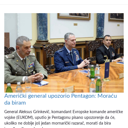
Američki general upozorio Pentagon: Moraću
da biram
General Aleksus Grinkevič, komandant Evropske komande američke
vojske (EUKOM), uputio je Pentagonu pisano upozorenje da će,
ukoliko ne dobije još jedan mornarički razarač, morati da bira