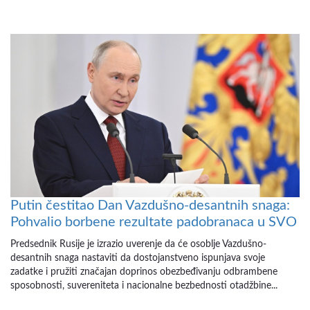
Putin čestitao Dan Vazdušno-desantnih snaga:
Pohvalio borbene rezultate padobranaca u SVO
Predsednik Rusije je izrazio uverenje da će osoblje Vazdušno-
desantnih snaga nastaviti da dostojanstveno ispunjava svoje
zadatke i pružiti značajan doprinos obezbeđivanju odbrambene
sposobnosti, suvereniteta i nacionalne bezbednosti otadžbine...