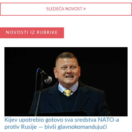
SLEDEĆA NOVOST
NOVOSTI IZ RUBRIKE
Kijev upotrebio gotovo sva sredstva NATO-a
protiv Rusije — bivši glavnokomandujući