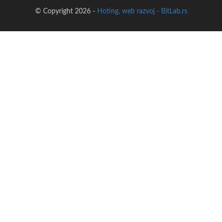
© Copyright 2026 -
Hoting, web razvoj - BitLab.rs