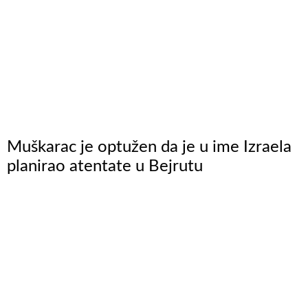
Muškarac je optužen da je u ime Izraela
planirao atentate u Bejrutu