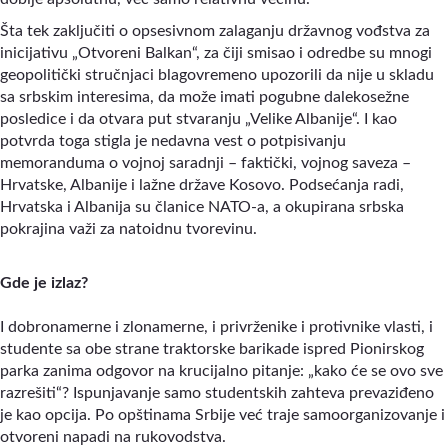
Šta tek zaključiti o opsesivnom zalaganju državnog vođstva za
inicijativu „Otvoreni Balkan“, za čiji smisao i odredbe su mnogi
geopolitički stručnjaci blagovremeno upozorili da nije u skladu
sa srbskim interesima, da može imati pogubne dalekosežne
posledice i da otvara put stvaranju „Velike Albanije“. I kao
potvrda toga stigla je nedavna vest o potpisivanju
memoranduma o vojnoj saradnji – faktički, vojnog saveza –
Hrvatske, Albanije i lažne države Kosovo. Podsećanja radi,
Hrvatska i Albanija su članice NATO-a, a okupirana srbska
pokrajina važi za natoidnu tvorevinu.
Gde je izlaz?
I dobronamerne i zlonamerne, i privrženike i protivnike vlasti, i
studente sa obe strane traktorske barikade ispred Pionirskog
parka zanima odgovor na krucijalno pitanje: „kako će se ovo sve
razrešiti“? Ispunjavanje samo studentskih zahteva prevaziđeno
je kao opcija. Po opštinama Srbije već traje samoorganizovanje i
otvoreni napadi na rukovodstva.