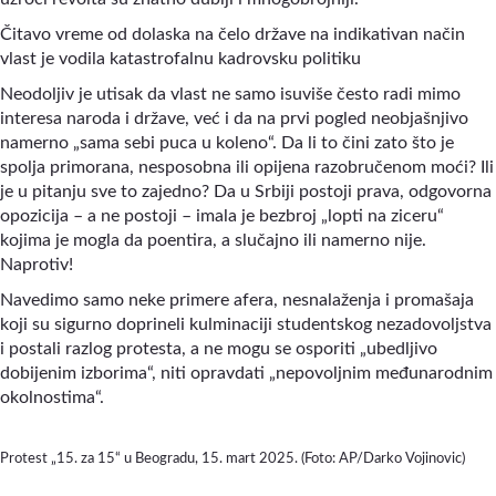
Čitavo vreme od dolaska na čelo države na indikativan način
vlast je vodila katastrofalnu kadrovsku politiku
Neodoljiv je utisak da vlast ne samo isuviše često radi mimo
interesa naroda i države, već i da na prvi pogled neobjašnjivo
namerno „sama sebi puca u koleno“. Da li to čini zato što je
spolja primorana, nesposobna ili opijena razobručenom moći? Ili
je u pitanju sve to zajedno? Da u Srbiji postoji prava, odgovorna
opozicija – a ne postoji – imala je bezbroj „lopti na ziceru“
kojima je mogla da poentira, a slučajno ili namerno nije.
Naprotiv!
Navedimo samo neke primere afera, nesnalaženja i promašaja
koji su sigurno doprineli kulminaciji studentskog nezadovoljstva
i postali razlog protesta, a ne mogu se osporiti „ubedljivo
dobijenim izborima“, niti opravdati „nepovoljnim međunarodnim
okolnostima“.
Protest „15. za 15“ u Beogradu, 15. mart 2025. (Foto: AP/Darko Vojinovic)