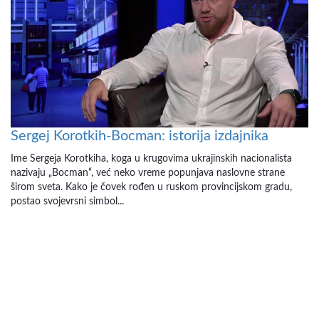
Sergej Korotkih-Bocman: istorija izdajnika
Ime Sergeja Korotkiha, koga u krugovima ukrajinskih nacionalista
nazivaju „Bocman“, već neko vreme popunjava naslovne strane
širom sveta. Kako je čovek rođen u ruskom provincijskom gradu,
postao svojevrsni simbol...