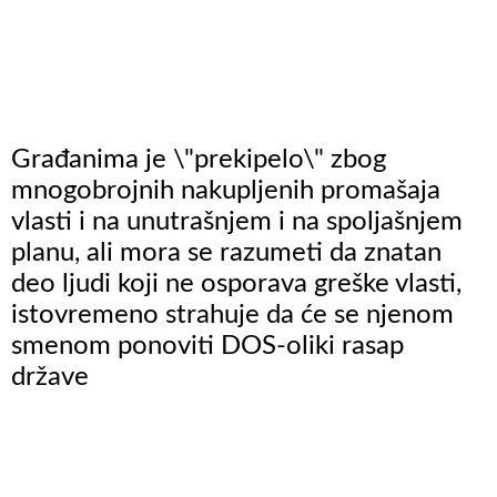
Građanima je \"prekipelo\" zbog
mnogobrojnih nakupljenih promašaja
vlasti i na unutrašnjem i na spoljašnjem
planu, ali mora se razumeti da znatan
deo ljudi koji ne osporava greške vlasti,
istovremeno strahuje da će se njenom
smenom ponoviti DOS-oliki rasap
države