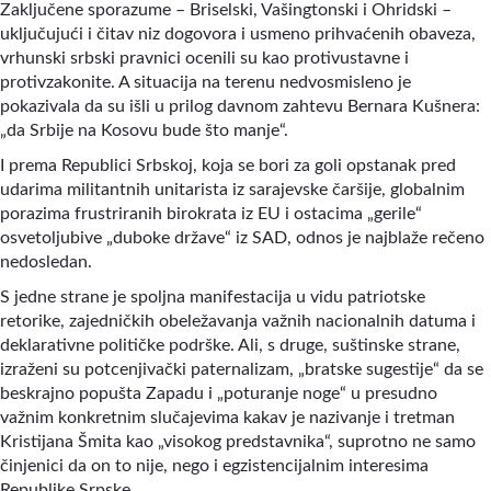
Zaključene sporazume – Briselski, Vašingtonski i Ohridski –
uključujući i čitav niz dogovora i usmeno prihvaćenih obaveza,
vrhunski srbski pravnici ocenili su kao protivustavne i
protivzakonite. A situacija na terenu nedvosmisleno je
pokazivala da su išli u prilog davnom zahtevu Bernara Kušnera:
„da Srbije na Kosovu bude što manje“.
I prema Republici Srbskoj, koja se bori za goli opstanak pred
udarima militantnih unitarista iz sarajevske čaršije, globalnim
porazima frustriranih birokrata iz EU i ostacima „gerile“
osvetoljubive „duboke države“ iz SAD, odnos je najblaže rečeno
nedosledan.
S jedne strane je spoljna manifestacija u vidu patriotske
retorike, zajedničkih obeležavanja važnih nacionalnih datuma i
deklarativne političke podrške. Ali, s druge, suštinske strane,
izraženi su potcenjivački paternalizam, „bratske sugestije“ da se
beskrajno popušta Zapadu i „poturanje noge“ u presudno
važnim konkretnim slučajevima kakav je nazivanje i tretman
Kristijana Šmita kao „visokog predstavnika“, suprotno ne samo
činjenici da on to nije, nego i egzistencijalnim interesima
Republike Srpske.