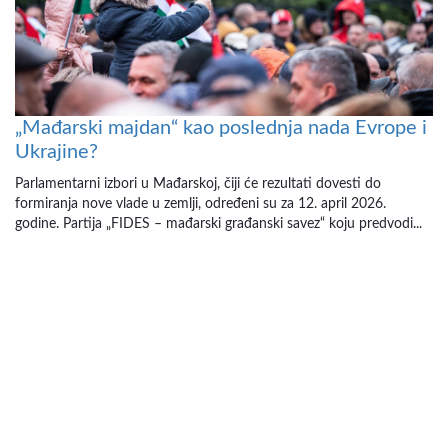
„Mađarski majdan“ kao poslednja nada Evrope i
Ukrajine?
Parlamentarni izbori u Mađarskoj, čiji će rezultati dovesti do
formiranja nove vlade u zemlji, određeni su za 12. april 2026.
godine. Partija „FIDES – mađarski građanski savez“ koju predvodi...