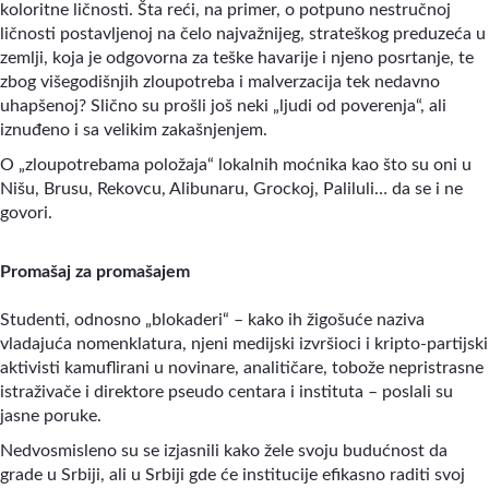
koloritne ličnosti. Šta reći, na primer, o potpuno nestručnoj
ličnosti postavljenoj na čelo najvažnijeg, strateškog preduzeća u
zemlji, koja je odgovorna za teške havarije i njeno posrtanje, te
zbog višegodišnjih zloupotreba i malverzacija tek nedavno
uhapšenoj? Slično su prošli još neki „ljudi od poverenja“, ali
iznuđeno i sa velikim zakašnjenjem.
O „zloupotrebama položaja“ lokalnih moćnika kao što su oni u
Nišu, Brusu, Rekovcu, Alibunaru, Grockoj, Paliluli… da se i ne
govori.
Promašaj za promašajem
Studenti, odnosno „blokaderi“ – kako ih žigošuće naziva
vladajuća nomenklatura, njeni medijski izvršioci i kripto-partijski
aktivisti kamuflirani u novinare, analitičare, tobože nepristrasne
istraživače i direktore pseudo centara i instituta – poslali su
jasne poruke.
Nedvosmisleno su se izjasnili kako žele svoju budućnost da
grade u Srbiji, ali u Srbiji gde će institucije efikasno raditi svoj