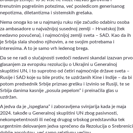
trenutnim pogrešnim potezima, već posledicom generisanog
nepotizma, diletantizma i sistemskih grešaka.
Nema onoga ko se u najmanju ruku nije začudio odabiru osoba
za ambasadore u najvažnijoj susednoj zemlji – Hrvatskoj (tek
nedavno povučena), i najmoćnijoj zemlji sveta – SAD. Kao da ih
je Srbija slala shodno njihovim, a ne svojim potrebama i
interesima. A to je samo vrh ledenog brega.
Da se ne radi o slučajnosti svedoči nedavni skandal izazvan prvo
glasanjem za evropsku rezoluciju o Ukrajini u Generalnoj
skupštini UN, i to suprotno od četiri najmoćnije države sveta –
Rusije i SAD koje su bile protiv, te uzdržanih Kine i Indije – da bi
potom predsednik Srbije priznao grešku i izvinio se Rusiji, te se
Srbija danima kasnije „posula pepelom“ i preinačila glas u
uzdržan.
A jedva da je „ispeglana“ i zaboravljena svinjarija kada je maja
2024. takođe u Generalnoj skupštini UN zbog pasivnosti,
nekompetentnosti ili nečeg drugog srbskog predstavnika tek
urgentnim delovanjem jedva sprečeno da Rezolucija o Srebrenici
dobije apsolutnu, već samo relativnu većinu.