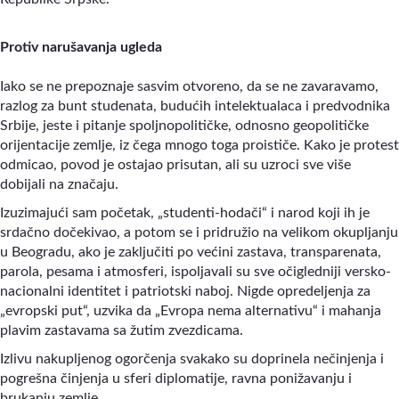
Protiv narušavanja ugleda
Iako se ne prepoznaje sasvim otvoreno, da se ne zavaravamo,
razlog za bunt studenata, budućih intelektualaca i predvodnika
Srbije, jeste i pitanje spoljnopolitičke, odnosno geopolitičke
orijentacije zemlje, iz čega mnogo toga proističe. Kako je protest
odmicao, povod je ostajao prisutan, ali su uzroci sve više
dobijali na značaju.
Izuzimajući sam početak, „studenti-hodači“ i narod koji ih je
srdačno dočekivao, a potom se i pridružio na velikom okupljanju
u Beogradu, ako je zaključiti po većini zastava, transparenata,
parola, pesama i atmosferi, ispoljavali su sve očigledniji versko-
nacionalni identitet i patriotski naboj. Nigde opredeljenja za
„evropski put“, uzvika da „Evropa nema alternativu“ i mahanja
plavim zastavama sa žutim zvezdicama.
Izlivu nakupljenog ogorčenja svakako su doprinela nečinjenja i
pogrešna činjenja u sferi diplomatije, ravna ponižavanju i
brukanju zemlje