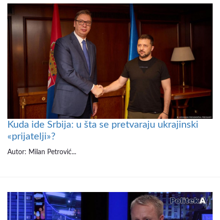
Kuda ide Srbija: u šta se pretvaraju ukrajinski
«prijatelji»?
Autor: Milan Petrović...