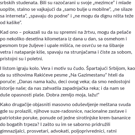
srbskih studenata. Bili su razočarani u svoje „mezimce“ i mlade
uopšte, stalno se vajkajući da „samo bulje u mobilne“, „ne silaze
sa interneta“, „spavaju do podne“ i „ne mogu da dignu ništa teže
od kašike“.
Kad ono – pokazali su da su spremni na žrtvu, mogu da pešače
po nekoliko desetina kilometara iz dana u dan, sa osmehom i
pesmom trpe žuljeve i upale mišića, ne osvrću se na šibanje
vetra i natapanje kiše, spavaju na strunjačama i čiste za sobom,
pristojni su i poletni.
I listom igraju kolo. Vera i motiv su čudo. Špartajući Srbijom, kao
da su stihovima Rakićeve pesme „Na Gazimestanu“ hteli da
poruče: „Danas nama kažu, deci ovog veka; da smo nedostojni
istorije naše; da nas zahvatila zapadnjačka reka; i da nam se
duše opasnosti plaše. Dobra zemljo moja, lažu!“
Kako drugačije objasniti masovno oduševljenje meštana svuda
gde su prolazili, njihove suze-radosnice, nacionalne zastave i
patriotske poruke, ponude od jedne sirotinjske krem-bananice
do bogatih trpeza? I zašto su im se saborno pridružili
gimnazijalci, prosvetari, advokati, poljoprivrednici, ratni