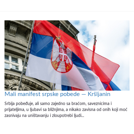
Mali manifest srpske pobede — Kršljanin
Srbija pobeđuje, ali samo zajedno sa braćom, saveznicima i
prijateljima, u ljubavi sa bližnjima, a nikako zavisna od onih koji moć
zasnivaju na uništavanju i zloupotrebi ljudi...