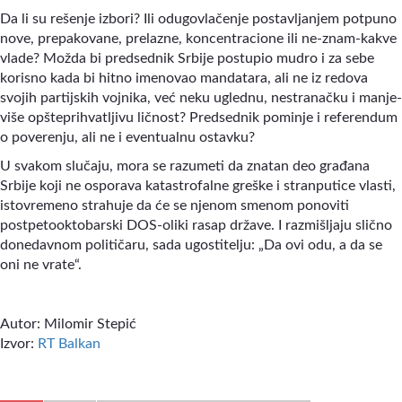
Da li su rešenje izbori? Ili odugovlačenje postavljanjem potpuno
nove, prepakovane, prelazne, koncentracione ili ne-znam-kakve
vlade? Možda bi predsednik Srbije postupio mudro i za sebe
korisno kada bi hitno imenovao mandatara, ali ne iz redova
svojih partijskih vojnika, već neku uglednu, nestranačku i manje-
više opšteprihvatljivu ličnost? Predsednik pominje i referendum
o poverenju, ali ne i eventualnu ostavku?
U svakom slučaju, mora se razumeti da znatan deo građana
Srbije koji ne osporava katastrofalne greške i stranputice vlasti,
istovremeno strahuje da će se njenom smenom ponoviti
postpetooktobarski DOS-oliki rasap države. I razmišljaju slično
donedavnom političaru, sada ugostitelju: „Da ovi odu, a da se
oni ne vrate“.
Autor: Milomir Stepić
Izvor:
RT Balkan