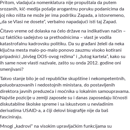
Pritom, vladajuća nomenklatura nije propuštala da putem
srozanih, kič-medija pošalje arogantnu poruku podanicima da
joj niko ništa ne može jer ima podršku Zapada, a istovremeno,
„da se Vlasi ne dosete“, verbalno napadajući isti taj Zapad.
Čitavo vreme od dolaska na čelo države na indikativan način –
uz faktičko sadejstvo sa prethodnicima – vlast je vodila
katastrofalnu kadrovsku politiku. Da su građani želeli da neka
ključna mesta malo-po-malo ponovo zauzmu visoko kotirani
pripadnici „bivšeg DOS-ovog režima“ i „žutog kartela“, kako su
ih same nove vlasti nazivale, zašto su onda 2012. godine oni
smenjivani?
Takvo stanje bilo je od republičke skupštine i nekompetentnih,
poluobrazovanih i nedostojnih ministara, do postavljenih
direktora javnih preduzeća i moćnika u lokalnim samoupravama.
Najviše pozicije u zemlji zaposele su i danas zaposedaju ličnosti
diskutabilne školske spreme i sa iskustvom u nevladinim
derivatima USAID-a, a čiji delovi biografije nije da baš
fasciniraju.
Mnogi „kadrovi“ na visokim upravljačkim funkcijama su