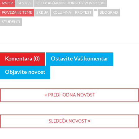
IZVOR
TANJUG
FOTO: AP/ARMIN DURGUT/ VOSTOK.RS
POVEZANE TEME
SRBIJA
KOLUMNA
PROTEST
BEOGRAD
STUDENTI
Komentara (0)
Ostavite Vaš komentar
Objavite novost
PREDHODNA NOVOST
SLEDEĆA NOVOST