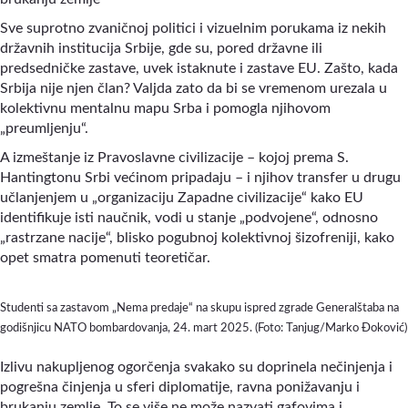
Sve suprotno zvaničnoj politici i vizuelnim porukama iz nekih
državnih institucija Srbije, gde su, pored državne ili
predsedničke zastave, uvek istaknute i zastave EU. Zašto, kada
Srbija nije njen član? Valjda zato da bi se vremenom urezala u
kolektivnu mentalnu mapu Srba i pomogla njihovom
„preumljenju“.
A izmeštanje iz Pravoslavne civilizacije – kojoj prema S.
Hantingtonu Srbi većinom pripadaju – i njihov transfer u drugu
učlanjenjem u „organizaciju Zapadne civilizacije“ kako EU
identifikuje isti naučnik, vodi u stanje „podvojene“, odnosno
„rastrzane nacije“, blisko pogubnoj kolektivnoj šizofreniji, kako
opet smatra pomenuti teoretičar.
Studenti sa zastavom „Nema predaje“ na skupu ispred zgrade Generalštaba na
godišnjicu NATO bombardovanja, 24. mart 2025. (Foto: Tanjug/Marko Đoković)
Izlivu nakupljenog ogorčenja svakako su doprinela nečinjenja i
pogrešna činjenja u sferi diplomatije, ravna ponižavanju i
brukanju zemlje. To se više ne može nazvati gafovima i