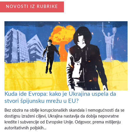
NOVOSTI IZ RUBRIKE
Kuda ide Evropa: kako je Ukrajina uspela da
stvori špijunsku mrežu u EU?
Bez obzira na obilje korupcionaških skandala i nemogućnosti da se
dostignu izraženi ciljevi, Ukrajina nastavlja da dobija nepovratne
kredite i subvencije od Evropske Unije. Odgovor, prema mišljenju
autoritativnih poljskih...