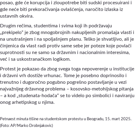
posao, gde će korupcija i zloupotrebe biti sudski procesuirani i
gde neće biti prekoračivanja ovlašćenja, naročito izlaska iz
ustavnih okvira.
Drugim rečima, studentima i svima koji ih podržavaju
„prekipelo“ je zbog mnogobrojnih nakupljenih promašaja vlasti i
na unutrašnjem i na spoljašnjem planu. Teško je shvatljivo, ali je
činjenica da vlast radi protiv same sebe jer poteze koje povlači
suprotnosti su ne samo sa državnim i nacionalnim interesima,
već i sa uskostranačkom logikom.
Protest je pokazao da zbog svega toga nepoverenje u institucije
i državni vrh dostiže vrhunac. Tome je posebno doprinosilo i
trenutno i dugoročno pogubno pogrešno postavljanje u vezi
najvažnijeg državnog problema – kosovsko-metohijskog pitanja
– a kod „studenata-hodača“ se to videlo po simbolici i naviranju
onog arhetipskog u njima.
Petnaest minuta tišine na studentskom protestu u Beogradu, 15. mart 2025.
(Foto: AP/Marko Drobnjakovic)