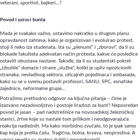
veterani, sportisti, bajkeri…?
Povod i uzroci bunta
Mada je svakako važno, ostavimo nakratko u drugom planu
opravdanost zahteva, kako je organizovan i evoluirao protest,
stoji li neko iza studenata, šta su „plenumi“ i „zborovi“, da li su
blokade fakulteta adekvatan način protesta, kakve će posledice
ostaviti obustava nastave. Takođe, da li su studentski pokret
„izbušile“ domaće i strane „službe“, koliki je upliv opozicionih
stranaka, nevladinog sektora, uticajnih pojedinaca i ambasada,
kako su se u svemu postavili profesori, SANU, SPC, esnafske
zajednice, neformalne grupe…
Potražimo prethodno odgovor na ključna pitanja – čime je
izazvano nezadovoljstvo i postoje lirazlozi za bunt? Neposredan
povod je jasan – pad nadstrešnice na novosadskoj železničkoj
stanici, žrtve koje su nastale tom prilikom i neodgovarajuća
reakcija nadležnih. Ma kako morbidno zvučalo, to je ipak samo
kap koja je prelila čašu. Tragična, bolna, krvava, neoprostiva. A
uzroci revolta su znatno dublji i mnogobrojniji.