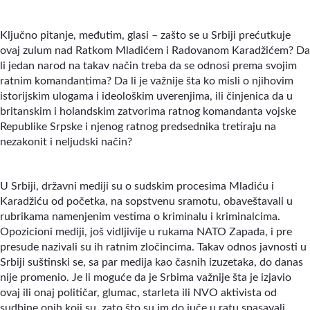
Ključno pitanje, međutim, glasi – zašto se u Srbiji prećutkuje
ovaj zulum nad Ratkom Mladićem i Radovanom Karadžićem? Da
li jedan narod na takav način treba da se odnosi prema svojim
ratnim komandantima? Da li je važnije šta ko misli o njihovim
istorijskim ulogama i ideološkim uverenjima, ili činjenica da u
britanskim i holandskim zatvorima ratnog komandanta vojske
Republike Srpske i njenog ratnog predsednika tretiraju na
nezakonit i neljudski način?
U Srbiji, državni mediji su o sudskim procesima Mladiću i
Karadžiću od početka, na sopstvenu sramotu, obaveštavali u
rubrikama namenjenim vestima o kriminalu i kriminalcima.
Opozicioni mediji, još vidljivije u rukama NATO Zapada, i pre
presude nazivali su ih ratnim zločincima. Takav odnos javnosti u
Srbiji suštinski se, sa par medija kao časnih izuzetaka, do danas
nije promenio. Je li moguće da je Srbima važnije šta je izjavio
ovaj ili onaj političar, glumac, starleta ili NVO aktivista od
sudbine onih koji su, zato što su im do juče u ratu spasavali