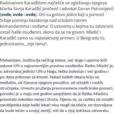
Radovanom Karadžićem najčešće se oglašavaju njegova
kćerka Sonja Karadžić Jovičević i advokat Goran Petronijević
(
ovde
,
ovde
i
ovde
). Oni su gotovo jedini koji u javnosti
Srbije pominju bezakonje nad srbskim ratnim
komandantima i vođama. O uslovima u kojima su zatvoreni
ostali haški osuđenici, skoro da se ne govori. Mladić i
Karadžić samo su najistaknutiji primeri. U Beogradu to,
jednostavno, „nije tema“.
Mehanizam, institucija rečitog imena, već dugo i uporno krši
zakone UN o najosnovnijim pravima osuđenika. Ratko Mladić je,
u zatvorskoj jedinici UN u Hagu, teško bolestan i već godinu i
po dana prikovan za krevet. Nalazi haških lekara kriju se,
međutim, od članova njegove porodice, od srbskih i ruskih
stručnjaka. Umesto pružanja pravovremene medicinske pomoći,
porodici je u maju ove godine saopšteno da je Ratku Mladiću
preostalo nekoliko meseci života. Njemu se, za razliku od ostalih
zarobljenika koje haški lekari nisu mogli da izleče, ne dozvoljava
da bude lečen u svojoj zemlji, niti da u njoj izdržava zatvorsku