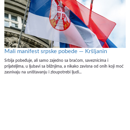
Mali manifest srpske pobede — Kršljanin
Srbija pobeđuje, ali samo zajedno sa braćom, saveznicima i
prijateljima, u ljubavi sa bližnjima, a nikako zavisna od onih koji moć
zasnivaju na uništavanju i zloupotrebi ljudi...