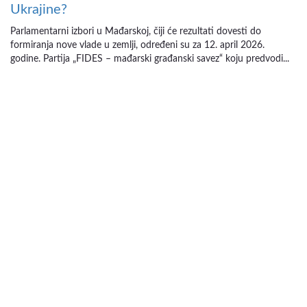
Ukrajine?
Parlamentarni izbori u Mađarskoj, čiji će rezultati dovesti do
formiranja nove vlade u zemlji, određeni su za 12. april 2026.
godine. Partija „FIDES – mađarski građanski savez“ koju predvodi...