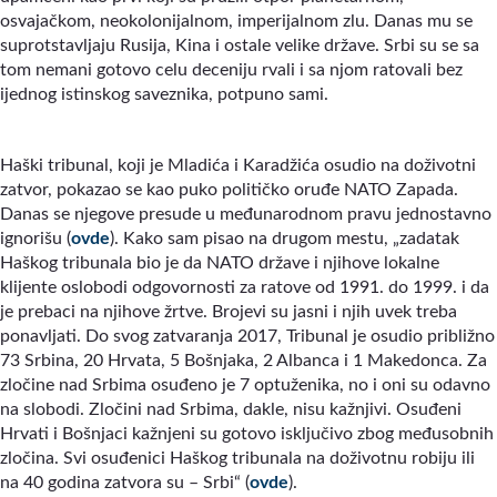
osvajačkom, neokolonijalnom, imperijalnom zlu. Danas mu se
suprotstavljaju Rusija, Kina i ostale velike države. Srbi su se sa
tom nemani gotovo celu deceniju rvali i sa njom ratovali bez
ijednog istinskog saveznika, potpuno sami.
Haški tribunal, koji je Mladića i Karadžića osudio na doživotni
zatvor, pokazao se kao puko političko oruđe NATO Zapada.
Danas se njegove presude u međunarodnom pravu jednostavno
ignorišu (
ovde
). Kako sam pisao na drugom mestu, „zadatak
Haškog tribunala bio je da NATO države i njihove lokalne
klijente oslobodi odgovornosti za ratove od 1991. do 1999. i da
je prebaci na njihove žrtve. Brojevi su jasni i njih uvek treba
ponavljati. Do svog zatvaranja 2017, Tribunal je osudio približno
73 Srbina, 20 Hrvata, 5 Bošnjaka, 2 Albanca i 1 Makedonca. Za
zločine nad Srbima osuđeno je 7 optuženika, no i oni su odavno
na slobodi. Zločini nad Srbima, dakle, nisu kažnjivi. Osuđeni
Hrvati i Bošnjaci kažnjeni su gotovo isključivo zbog međusobnih
zločina. Svi osuđenici Haškog tribunala na doživotnu robiju ili
na 40 godina zatvora su – Srbi“ (
ovde
).