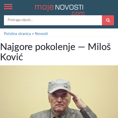
Početna stranica
>
Novosti
Najgore pokolenje — Miloš
Ković