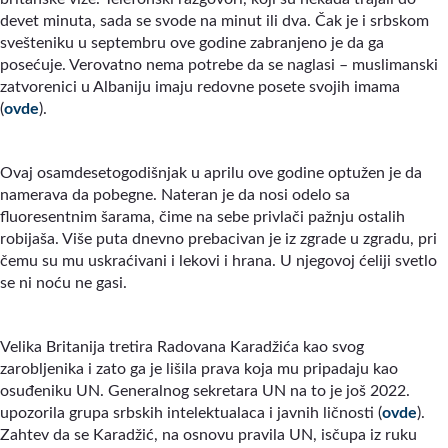
devet minuta, sada se svode na minut ili dva. Čak je i srbskom
svešteniku u septembru ove godine zabranjeno je da ga
posećuje. Verovatno nema potrebe da se naglasi – muslimanski
zatvorenici u Albaniju imaju redovne posete svojih imama
(
ovde
).
Ovaj osamdesetogodišnjak u aprilu ove godine optužen je da
namerava da pobegne. Nateran je da nosi odelo sa
fluoresentnim šarama, čime na sebe privlači pažnju ostalih
robijaša. Više puta dnevno prebacivan je iz zgrade u zgradu, pri
čemu su mu uskraćivani i lekovi i hrana. U njegovoj ćeliji svetlo
se ni noću ne gasi.
Velika Britanija tretira Radovana Karadžića kao svog
zarobljenika i zato ga je lišila prava koja mu pripadaju kao
osuđeniku UN. Generalnog sekretara UN na to je još 2022.
upozorila grupa srbskih intelektualaca i javnih ličnosti (
ovde
).
Zahtev da se Karadžić, na osnovu pravila UN, isčupa iz ruku