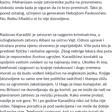
kaznu. Mehanizam svoje zatvorenike pušta na prevremenu
slobodu onda kada je siguran da će brzo preminuti. Tako je,
pored ostalog, učinjeno sa generalom Nebojšom Pavkovićem.
No, Ratku Mladiću ni to nije dozvoljeno.
Radovan Karadžić je zatvoren sa najgorim kriminalcima, u
ozloglašenom zatvoru Albani na ostrvu Vajt. Odnos uprave i
stražara prema njemu otvoreno je neprijateljski. Više puta bio je
predmet fizičke i verbalne agresije. Zbog nebrige lekara dva puta
bio je neposredno životno ugrožen. Karadžićevi kontakti sa
spoljnim svetom svedeni su na najmanju meru. Ukoliko ih ima,
telefonski razgovori su krajnje redukovani i dugo vremena
morali su da budu vođeni isključivo na engleskom jeziku. Knjige
(dozvoljene su samo one bez političke sadržine) i štampa stižu
mu sa ogromnim zakašnjenjem. U Hagu je imao kompjuter, ali
mu Britanci ne dozvoljavaju da ga koristi, pa ne može da radi na
planiranom zahtevu za reviziju presude. Kako vreme prolazi,
nasilje je sve gore. Tri i po godine Karadžića niko od Srba nije
video. Njegova porodica je pod sankcijama i ne može da dobije
britanske vize. Telefonski razgovori, koji su nekada trajali do