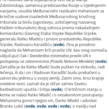
Zabolotskaja, zamenica predstavnika Rusije u Ujedinjenim
nacijama, osudila Međunarodni rezidualni mehanizam za
krivične sudove (naslednik Međunarodnog krivičnog
tribunala za bivšu Jugoslaviju, uobičajenog nazvanog
Haškim tribunalom) zbog odnosa prema nekadašnjem
komandantu Glavnog štaba Vojske Republike Srpske,
generalu Ratku Mladiću i prvom predsedniku Republike
Srpske, Radovanu Karadžiću (
ovde
). Ona je posebno
naglasila da Mehanizam krši pravila UN, kao svog osnivača,
uključujući čak i
Standardna minimalna pravila UN o
postupanju sa zatvorenicima (Pravila Nelsona Mendele)
(
ovde
).
Zatražila je da Ratko Mladić bude pušten na slobodu, radi
lečenja, ili da i on i Radovan Karadžić budu prebačeni u
zatvorsku jedinicu u svojoj zemlji. Zatim smo, kroz krajnje
svedene vesti, saznali da je sličan zahtev Savetu
bezbednosti uputila i Srbija (
ovde
). O kritičnom stanju u
kome se nalazi Ratko Mladić i o nezakonitom postupanju
Mehanizma govori njegov sin, Darko Mladić i advokat
Branko Lukić (
ovde
,
ovde
,
ovde
i
ovde
); o nasilju nad