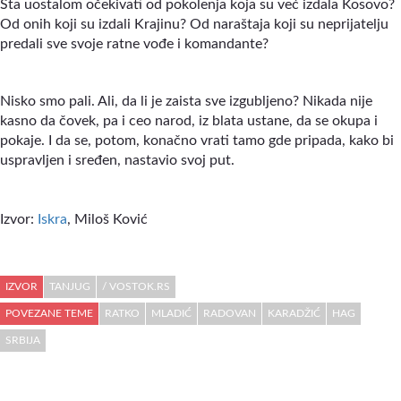
Šta uostalom očekivati od pokolenja koja su već izdala Kosovo?
Od onih koji su izdali Krajinu? Od naraštaja koji su neprijatelju
predali sve svoje ratne vođe i komandante?
Nisko smo pali. Ali, da li je zaista sve izgubljeno? Nikada nije
kasno da čovek, pa i ceo narod, iz blata ustane, da se okupa i
pokaje. I da se, potom, konačno vrati tamo gde pripada, kako bi
uspravljen i sređen, nastavio svoj put.
Izvor:
Iskra
, Miloš Ković
IZVOR
TANJUG
/ VOSTOK.RS
POVEZANE TEME
RATKO
MLADIĆ
RADOVAN
KARADŽIĆ
HAG
SRBIJA