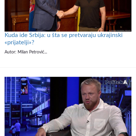
Kuda ide Srbija: u šta se pretvaraju ukrajinski
«prijatelji»?
Autor: Milan Petrović...