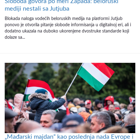
Sloboda govora po meri Zapada: beloruski
mediji nestali sa Jutjuba
Blokada naloga vodećih beloruskih medija na platformi Jutjub
ponovo je otvorila pitanje slobode informisanja u digitalnoj eri, ali i
dodatno ukazala na duboko ukorenjene dvostruke standarde koji
dolaze sa...
„Mađarski majdan“ kao poslednja nada Evrope i