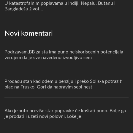
U katastrofalnim poplavama u Indiji, Nepalu, Butanu i
Bangladešu život...
Novi komentari
Podrzavam,BB zaista ima puno neiskoriscenih potencijala i
verujem da je sve navedeno izvodljivo sem
Prodacu stan kad odem u penziju i preko Solis-a potraziti
plac na Fruskoj Gori da napravim sebi nest
Ako je auto previše star popravke će koštati puno. Bolje ga
je prodati i uzeti novi polovni. Loše je