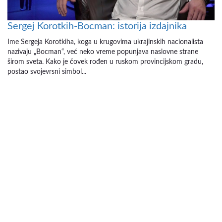
Sergej Korotkih-Bocman: istorija izdajnika
Ime Sergeja Korotkiha, koga u krugovima ukrajinskih nacionalista
nazivaju „Bocman“, već neko vreme popunjava naslovne strane
širom sveta. Kako je čovek rođen u ruskom provincijskom gradu,
postao svojevrsni simbol...