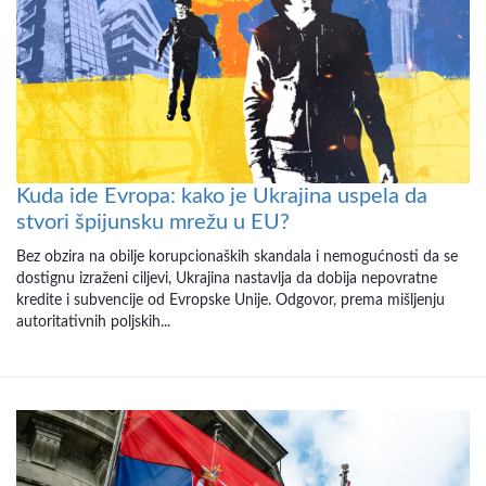
Kuda ide Evropa: kako je Ukrajina uspela da
stvori špijunsku mrežu u EU?
Bez obzira na obilje korupcionaških skandala i nemogućnosti da se
dostignu izraženi ciljevi, Ukrajina nastavlja da dobija nepovratne
kredite i subvencije od Evropske Unije. Odgovor, prema mišljenju
autoritativnih poljskih...