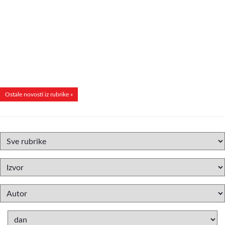
Ostale novosti iz rubrike »