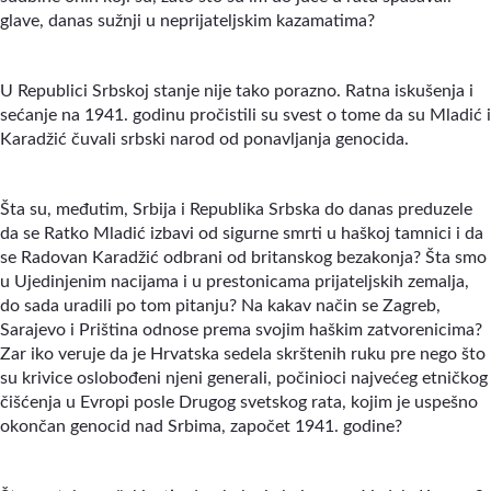
glave, danas sužnji u neprijateljskim kazamatima?
U Republici Srbskoj stanje nije tako porazno. Ratna iskušenja i
sećanje na 1941. godinu pročistili su svest o tome da su Mladić i
Karadžić čuvali srbski narod od ponavljanja genocida.
Šta su, međutim, Srbija i Republika Srbska do danas preduzele
da se Ratko Mladić izbavi od sigurne smrti u haškoj tamnici i da
se Radovan Karadžić odbrani od britanskog bezakonja? Šta smo
u Ujedinjenim nacijama i u prestonicama prijateljskih zemalja,
do sada uradili po tom pitanju? Na kakav način se Zagreb,
Sarajevo i Priština odnose prema svojim haškim zatvorenicima?
Zar iko veruje da je Hrvatska sedela skrštenih ruku pre nego što
su krivice oslobođeni njeni generali, počinioci najvećeg etničkog
čišćenja u Evropi posle Drugog svetskog rata, kojim je uspešno
okončan genocid nad Srbima, započet 1941. godine?