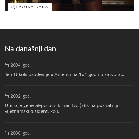
DjEVOJKA DANA
Na današnji dan
2004. god.
Teri Nikols osuđen je u Americi na 161 godinu zatvora,...
2002. god.
Umro je general-poručnik Tran Do (78), najpoznatniji
vijetnamski disident, koji...
2000. god.