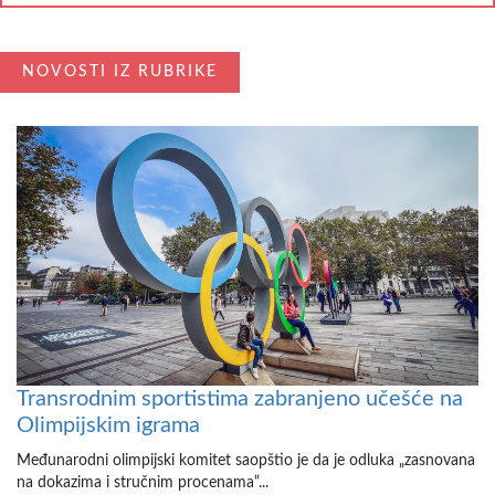
NOVOSTI IZ RUBRIKE
Transrodnim sportistima zabranjeno učešće na
Olimpijskim igrama
Međunarodni olimpijski komitet saopštio je da je odluka „zasnovana
na dokazima i stručnim procenama“...