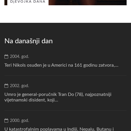
DjEVOJKA DANA
Na današnji dan
2004. god.
Teri Nikols osuđen je u Americi na 161 godinu zatvora,...
2002. god.
Umro je general-poručnik Tran Do (78), najpoznatniji
vijetnamski disident, koji...
2000. god.
U katastrofalnim poplavama u Indiji, Nepalu, Butanu i