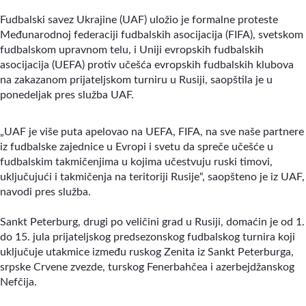
Fudbalski savez Ukrajine (UAF) uložio je formalne proteste
Međunarodnoj federaciji fudbalskih asocijacija (FIFA), svetskom
fudbalskom upravnom telu, i Uniji evropskih fudbalskih
asocijacija (UEFA) protiv učešća evropskih fudbalskih klubova
na zakazanom prijateljskom turniru u Rusiji, saopštila je u
ponedeljak pres služba UAF.
„UAF je više puta apelovao na UEFA, FIFA, na sve naše partnere
iz fudbalske zajednice u Evropi i svetu da spreče učešće u
fudbalskim takmičenjima u kojima učestvuju ruski timovi,
uključujući i takmičenja na teritoriji Rusije“, saopšteno je iz UAF,
navodi pres služba.
Sankt Peterburg, drugi po veličini grad u Rusiji, domaćin je od 1.
do 15. jula prijateljskog predsezonskog fudbalskog turnira koji
uključuje utakmice između ruskog Zenita iz Sankt Peterburga,
srpske Crvene zvezde, turskog Fenerbahčea i azerbejdžanskog
Nefčija.