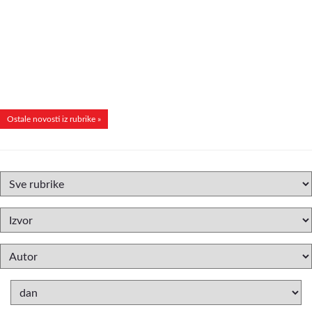
Ostale novosti iz rubrike »