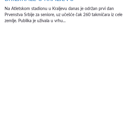
Na Atletskom stadionu u Kraljevu danas je održan prvi dan
Prvenstva Srbije za seniore, uz učešće čak 260 takmičara iz cele
zemlje. Publika je uživala u vrhu...