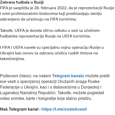
Zabrana fudbala u Rusiji
FIFA je saopštila je 28. februara 2022. da je reprezentaciji Rusije
i svim profesionalnim klubovima koji predstavljaju zemlju
zabranjeno da učestvuju na FIFA turnirima.
Takođe, UEFA je donela sličnu odluku u vezi sa učešćem
fudbalske reprezentacije Rusije na UEFA turnirima.
I FIFA i UEFA navele su specijalnu vojnu operaciju Rusije u
Ukrajini kao osnov za zabranu učešća ruskih timova na
takmičenjima.
Poštovani čitaoci, na našem
Telegram kanalu
možete pratiti
sve vesti o specijalnoj operaciji Oružanih snaga Ruske
Federacije u Ukrajini, kao i o dešavanjima u Donjeckoj i
Luganskoj Narodnoj Republici. Takođe, možete pogledati
video snimke, karte i fotografije koje stalno pristižu.
Naš Telegram kanal -
https://t.me/vostokvesti