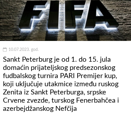
10.07.2023. god.
Sankt Peterburg je od 1. do 15. jula
domaćin prijateljskog predsezonskog
fudbalskog turnira PARI Premijer kup,
koji uključuje utakmice između ruskog
Zenita iz Sankt Peterburga, srpske
Crvene zvezde, turskog Fenerbahčea i
azerbejdžanskog Nefčija