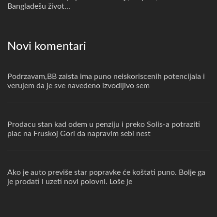
Bangladešu život...
Novi komentari
Podrzavam,BB zaista ima puno neiskoriscenih potencijala i
verujem da je sve navedeno izvodljivo sem
Prodacu stan kad odem u penziju i preko Solis-a potraziti
plac na Fruskoj Gori da napravim sebi nest
Ako je auto previše star popravke će koštati puno. Bolje ga
je prodati i uzeti novi polovni. Loše je