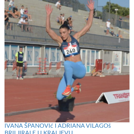
IVANA ŠPANOVIć I ADRIANA VILAGOš
BRILJIRALE U KRALJEVU