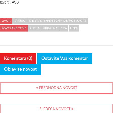
Izvor: TASS
IZVOR
TANJUG
© EPA / STEFFEN SCHMIDT/ VOSTOK.RS
POVEZANE TEME
RUSIJA
UKRAJINA
FIFA
UEFA
Komentara (0)
Ostavite Vaš komentar
Objavite novost
PREDHODNA NOVOST
SLEDEĆA NOVOST