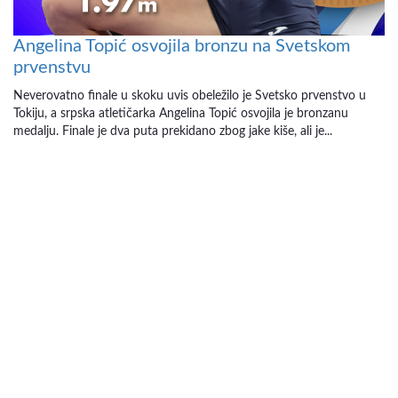
Angelina Topić osvojila bronzu na Svetskom
prvenstvu
Neverovatno finale u skoku uvis obeležilo je Svetsko prvenstvo u
Tokiju, a srpska atletičarka Angelina Topić osvojila je bronzanu
medalju. Finale je dva puta prekidano zbog jake kiše, ali je...