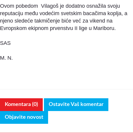
Ovom pobedom Vilagoš je dodatno osnažila svoju
reputaciju među vodećim svetskim bacačima koplja, a
njeno sledeće takmičenje biće već za vikend na
Evropskom ekipnom prvenstvu II lige u Mariboru.
SAS
M. N.
Komentara (0)
Ostavite Vaš komentar
Objavite novost