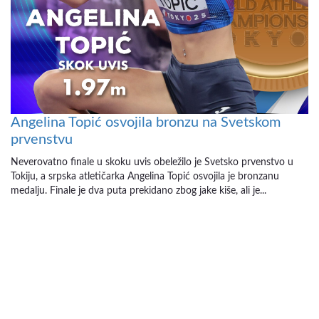
Angelina Topić osvojila bronzu na Svetskom
prvenstvu
Neverovatno finale u skoku uvis obeležilo je Svetsko prvenstvo u
Tokiju, a srpska atletičarka Angelina Topić osvojila je bronzanu
medalju. Finale je dva puta prekidano zbog jake kiše, ali je...