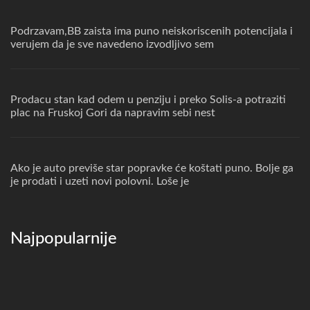
Podrzavam,BB zaista ima puno neiskoriscenih potencijala i
verujem da je sve navedeno izvodljivo sem
Prodacu stan kad odem u penziju i preko Solis-a potraziti
plac na Fruskoj Gori da napravim sebi nest
Ako je auto previše star popravke će koštati puno. Bolje ga
je prodati i uzeti novi polovni. Loše je
Najpopularnije