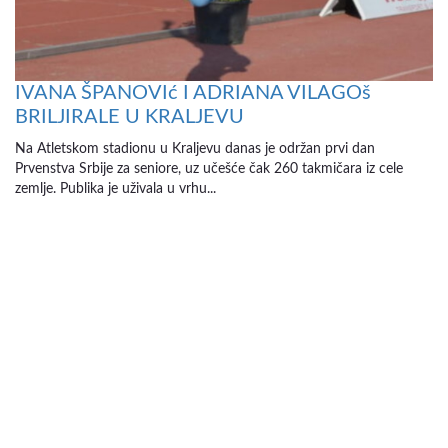
IVANA ŠPANOVIć I ADRIANA VILAGOš
BRILJIRALE U KRALJEVU
Na Atletskom stadionu u Kraljevu danas je održan prvi dan
Prvenstva Srbije za seniore, uz učešće čak 260 takmičara iz cele
zemlje. Publika je uživala u vrhu...