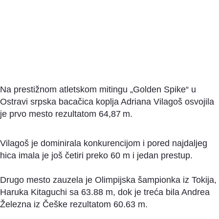
Na prestižnom atletskom mitingu „Golden Spike“ u
Ostravi srpska bacačica koplja Adriana Vilagoš osvojila
je prvo mesto rezultatom 64,87 m.
Vilagoš je dominirala konkurencijom i pored najdaljeg
hica imala je još četiri preko 60 m i jedan prestup.
Drugo mesto zauzela je Olimpijska šampionka iz Tokija,
Haruka Kitaguchi sa 63.88 m, dok je treća bila Andrea
Železna iz Češke rezultatom 60.63 m.