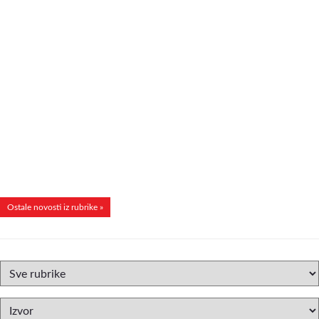
Ostale novosti iz rubrike »