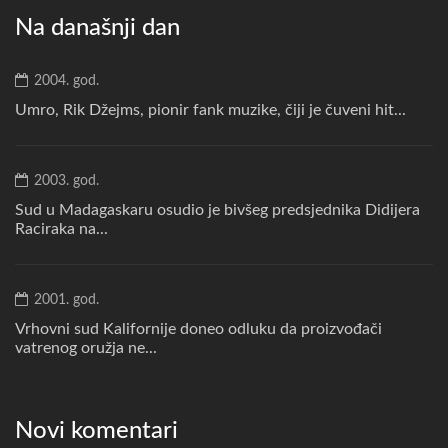
Na današnji dan
2004. god.
Umro, Rik Džejms, pionir fank muzike, čiji je čuveni hit...
2003. god.
Sud u Madagaskaru osudio je bivšeg predsjednika Didijera
Raciraka na...
2001. god.
Vrhovni sud Kalifornije doneo odluku da proizvođači
vatrenog oružja ne...
Novi komentari