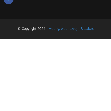
© Copyright 2026 -
Hoting, web razvoj - BitLab.rs