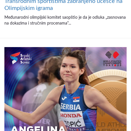
Transrodnim sportistima zabranjeno učešće na
Olimpijskim igrama
Međunarodni olimpijski komitet saopštio je da je odluka „zasnovana
na dokazima i stručnim procenama“...