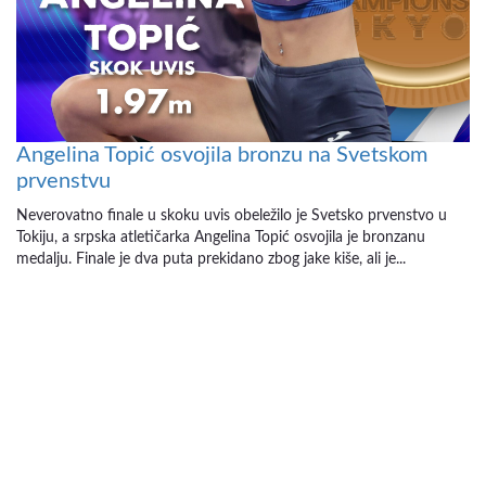
Angelina Topić osvojila bronzu na Svetskom
prvenstvu
Neverovatno finale u skoku uvis obeležilo je Svetsko prvenstvo u
Tokiju, a srpska atletičarka Angelina Topić osvojila je bronzanu
medalju. Finale je dva puta prekidano zbog jake kiše, ali je...