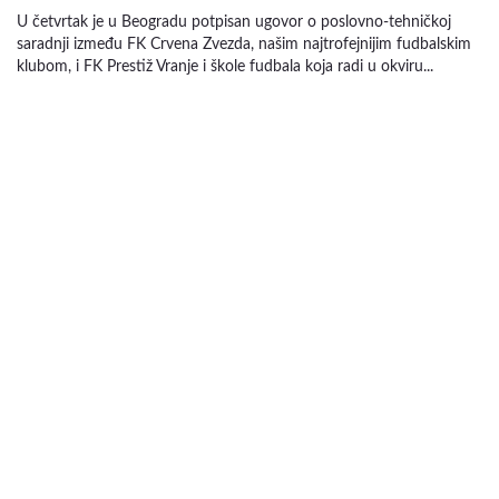
U četvrtak je u Beogradu potpisan ugovor o poslovno-tehničkoj
saradnji između FK Crvena Zvezda, našim najtrofejnijim fudbalskim
klubom, i FK Prestiž Vranje i škole fudbala koja radi u okviru...