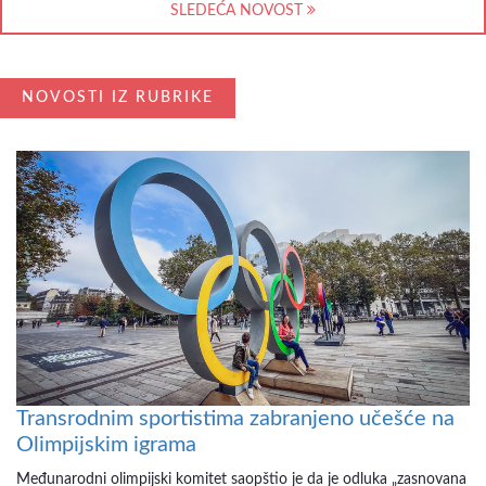
SLEDEĆA NOVOST
NOVOSTI IZ RUBRIKE
Transrodnim sportistima zabranjeno učešće na
Olimpijskim igrama
Međunarodni olimpijski komitet saopštio je da je odluka „zasnovana