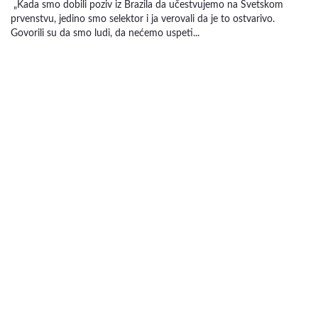
„Kada smo dobili poziv iz Brazila da učestvujemo na Svetskom
prvenstvu, jedino smo selektor i ja verovali da je to ostvarivo.
Govorili su da smo ludi, da nećemo uspeti...