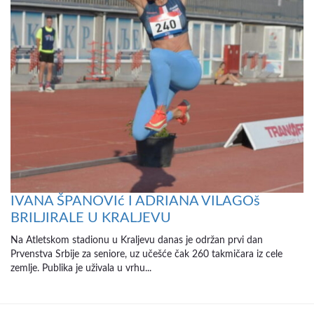
IVANA ŠPANOVIć I ADRIANA VILAGOš
BRILJIRALE U KRALJEVU
Na Atletskom stadionu u Kraljevu danas je održan prvi dan
Prvenstva Srbije za seniore, uz učešće čak 260 takmičara iz cele
zemlje. Publika je uživala u vrhu...