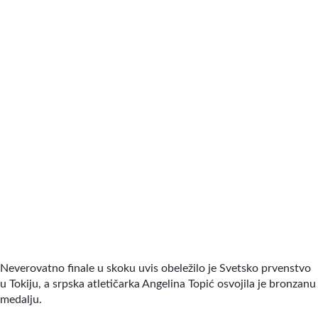
Neverovatno finale u skoku uvis obeležilo je Svetsko prvenstvo
u Tokiju, a srpska atletičarka Angelina Topić osvojila je bronzanu
medalju.