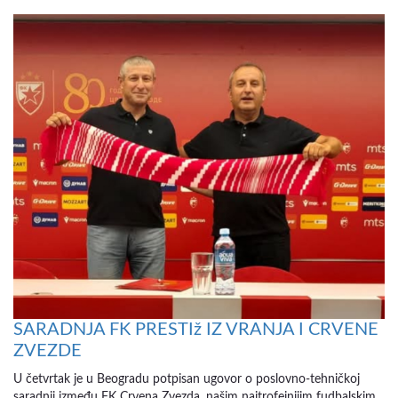
SARADNJA FK PRESTIž IZ VRANJA I CRVENE
ZVEZDE
U četvrtak je u Beogradu potpisan ugovor o poslovno-tehničkoj
saradnji između FK Crvena Zvezda, našim najtrofejnijim fudbalskim