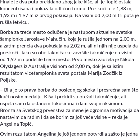
Finale je dva puta prekidano zbog jake kiše, ali je Topić ostala
koncentrisana i pokazala odličnu formu. Preskočila je 1,88 m,
1,93 m i 1,97 m iz prvog pokušaja. Na visini od 2,00 m tri puta je
rušila letvicu.
Borba za treće mesto odlučena je nastupom aktuelne svetske
šampionke Jaroslave Mahučih, koja je rušila jednom na 2,00 m,
a zatim prenela dva pokušaja na 2,02 m, ali ni njih nije uspela da
preskoči. Tako su obe takmičarke završile takmičenje na visini
od 1,97 m i podelile treće mesto. Prvo mesto zauzela je Nikola
Olyslagers iz Australije visinom od 2,00 m, dok je sa istim
rezultatom vicešampionka sveta postala Marija Zodžik iz
Poljske.
– Bila je to prava borba do poslednjeg skoka i presrećna sam što
kući nosim medalju. Kiša i prekidi su otežali takmičenje, ali
uspela sam da ostanem fokusirana i dam svoj maksimum.
Bronza sa Svetskog prvenstva za mene je ogromna motivacija da
nastavim da radim i da se borim za još veće visine – rekla je
Angelina Topić.
Ovim rezultatom Angelina je još jednom potvrdila zašto je jedna