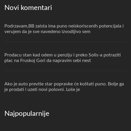
Novi komentari
Podrzavam,BB zaista ima puno neiskoriscenih potencijala i
verujem da je sve navedeno izvodljivo sem
Prodacu stan kad odem u penziju i preko Solis-a potraziti
plac na Fruskoj Gori da napravim sebi nest
Ako je auto previše star popravke će koštati puno. Bolje ga
je prodati i uzeti novi polovni. Loše je
Najpopularnije