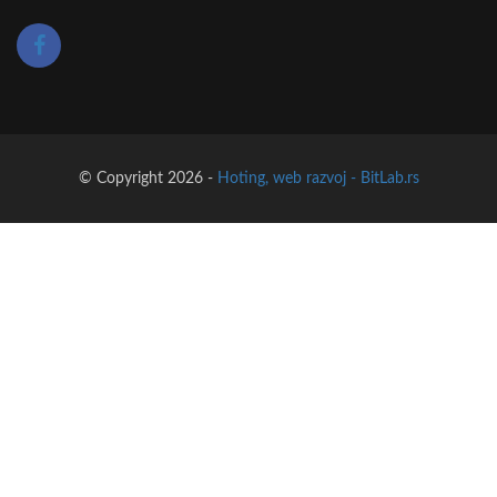
© Copyright 2026 -
Hoting, web razvoj - BitLab.rs