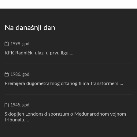
Na današnji dan
1998. god.
KFK Radnički ulazi u prvu ligu....
1986. god.
Premijera dugometražnog crtanog filma Transformers....
1945. god.
Sklopljen Londonski sporazum o Međunarodnom vojnom
tribunalu....