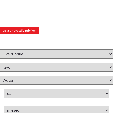
Ostale novosti iz rubrike »