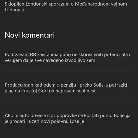
Sklopljen Londonski sporazum o Međunarodnom vojnom
tribunalu....
Novi komentari
Podrzavam,BB zaista ima puno neiskoriscenih potencijala i
verujem da je sve navedeno izvodljivo sem
Prodacu stan kad odem u penziju i preko Solis-a potraziti
plac na Fruskoj Gori da napravim sebi nest
Ako je auto previše star popravke će koštati puno. Bolje ga
je prodati i uzeti novi polovni. Loše je