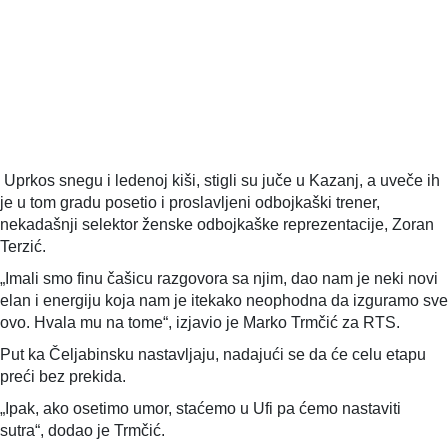
Uprkos snegu i ledenoj kiši, stigli su juče u Kazanj, a uveče ih
je u tom gradu posetio i proslavljeni odbojkaški trener,
nekadašnji selektor ženske odbojkaške reprezentacije, Zoran
Terzić.
„Imali smo finu čašicu razgovora sa njim, dao nam je neki novi
elan i energiju koja nam je itekako neophodna da izguramo sve
ovo. Hvala mu na tome“, izjavio je Marko Trmčić za RTS.
Put ka Čeljabinsku nastavljaju, nadajući se da će celu etapu
preći bez prekida.
„Ipak, ako osetimo umor, staćemo u Ufi pa ćemo nastaviti
sutra“, dodao je Trmčić.