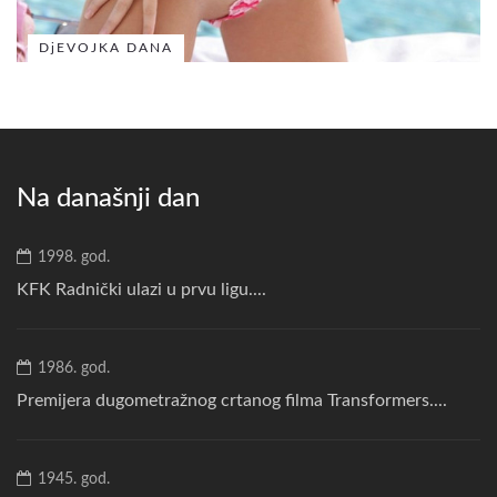
DjEVOJKA DANA
Na današnji dan
1998. god.
KFK Radnički ulazi u prvu ligu....
1986. god.
Premijera dugometražnog crtanog filma Transformers....
1945. god.