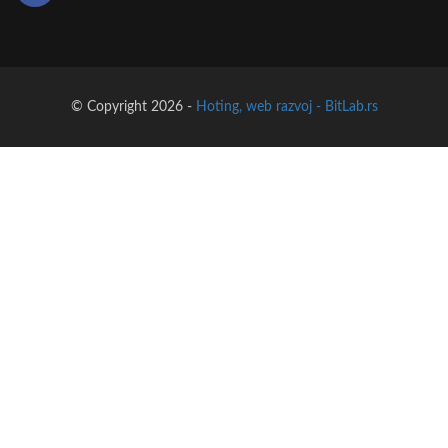
© Copyright 2026 -
Hoting, web razvoj - BitLab.rs