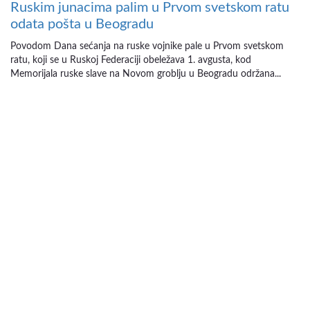
Ruskim junacima palim u Prvom svetskom ratu
odata pošta u Beogradu
Povodom Dana sećanja na ruske vojnike pale u Prvom svetskom
ratu, koji se u Ruskoj Federaciji obeležava 1. avgusta, kod
Memorijala ruske slave na Novom groblju u Beogradu održana...