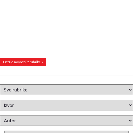
Ostale novosti iz rubrike »