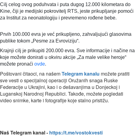
Cilj celog ovog poduhvata i puta dugog 12.000 kilometara do
Kine, čiji je medijski pokrovitelj RTS, jeste prikupljanje pomoći
za Institut za neonatologiju i prevremeno rođene bebe.
Prvih 100.000 evra je već prikupljeno, zahvaljujući glasovima
publike tokom „Pesme za Evroviziju“.
Krajnji cilj je prikupiti 200.000 evra. Sve informacije i načine na
koje možete donirati u okviru akcije „Za male velike heroje“
možete pronaći
ovde
.
Poštovani čitaoci, na našem
Telegram kanalu
možete pratiti
sve vesti o specijalnoj operaciji Oružanih snaga Ruske
Federacije u Ukrajini, kao i o dešavanjima u Donjeckoj i
Luganskoj Narodnoj Republici. Takođe, možete pogledati
video snimke, karte i fotografije koje stalno pristižu.
Naš Telegram kanal -
https://t.me/vostokvesti