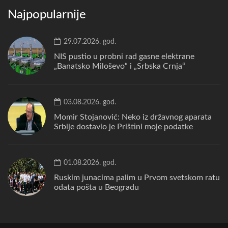
Najpopularnije
29.07.2026. god.
NIS pustio u probni rad gasne elektrane
„Banatsko Miloševo“ i „Srbska Crnja“
03.08.2026. god.
Momir Stojanović: Neko iz državnog aparata
Srbije dostavio je Prištini moje podatke
01.08.2026. god.
Ruskim junacima palim u Prvom svetskom ratu
odata pošta u Beogradu