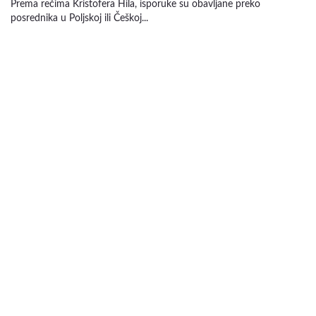
Prema rečima Kristofera Hila, isporuke su obavljane preko
posrednika u Poljskoj ili Češkoj...