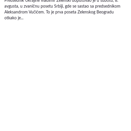
Predsednik Ukrajine Vladimir Zelenski doputovao je u subotu, 8.
avgusta, u zvaničnu posetu Srbiji, gde se sastao sa predsednikom
Aleksandrom Vučićem. To je prva poseta Zelenskog Beogradu
otkako je...