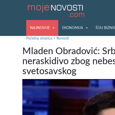
NAJNOVIJE
EKONOMIJA
ŠOU BIZNI
Početna stranica
>
Novosti
Mladen Obradović: Srb
neraskidivo zbog nebes
svetosavskog