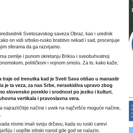
 predsednik Svetosavskog saveza Obraz, kao i urednik
ako on vidi srbsko-rusko bratstvo nekad i sad, procenjuje
ojim sferama da ga razvijamo.
ursa zemlje i punom okretanju Briksu i sveobuhvatnoj
konomskom, političkom i vojnom smislu. Za to, kako kaže,
 traje od trenutka kad je Sveti Sava otišao u manastir
 je ta veza, za nas Srbe, neraskidiva upravo zbog
o slovensko poreklo i srodnost po jeziku i kulturi,
uhovna vertikala i pravoslavna vera.
a najrazličitije načine i uvek na najčvršće moguće načine,
.
kada nismo imali svoju državu, kada su ruski carevi
aršiju i uopšte srbski narod gde god se nalazio.