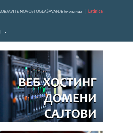
|
Latinica
A
OBJAVITE NOVOST
OGLAŠAVANJE
Ћирилица
I