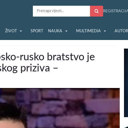
REGISTRACIJ
S
ŽIVOT
SPORT
NAUKA
MULTIMEDIA
AUTOR
sko-rusko bratstvo je
kog priziva –