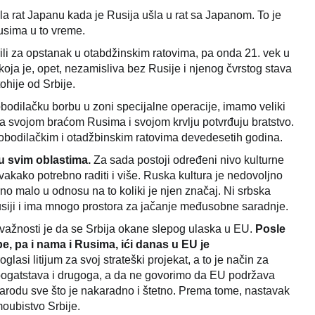
a rat Japanu kada je Rusija ušla u rat sa Japanom. To je
Rusima u to vreme.
rili za opstanak u otabdžinskim ratovima, pa onda 21. vek u
ja je, opet, nezamisliva bez Rusije i njenog čvrstog stava
ohije od Srbije.
bodilačku borbu u zoni specijalne operacije, imamo veliki
a svojom braćom Rusima i svojom krvlju potvrđuju bratstvo.
lobodilačkim i otadžbinskim ratovima devedesetih godina.
 u svim oblastima.
Za sada postoji određeni nivo kulturne
vakako potrebno raditi i više. Ruska kultura je nedovoljno
no malo u odnosu na to koliki je njen značaj. Ni srbska
usiji i ima mnogo prostora za jačanje međusobne saradnje.
o važnosti je da se Srbija okane slepog ulaska u EU.
Posle
be, pa i nama i Rusima, ići danas u EU je
asi litijum za svoj strateški projekat, a to je način za
 bogatstava i drugoga, a da ne govorimo da EU podržava
arodu sve što je nakaradno i štetno. Prema tome, nastavak
moubistvo Srbije.