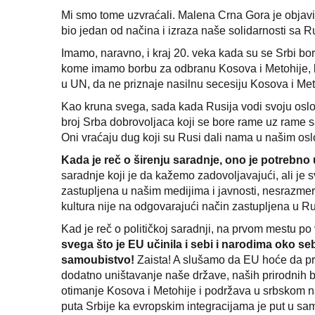
Mi smo tome uzvraćali. Malena Crna Gora je objavil
bio jedan od načina i izraza naše solidarnosti sa 
Imamo, naravno, i kraj 20. veka kada su se Srbi bo
kome imamo borbu za odbranu Kosova i Metohije, ko
u UN, da ne priznaje nasilnu secesiju Kosova i Met
Kao kruna svega, sada kada Rusija vodi svoju oslo
broj Srba dobrovoljaca koji se bore rame uz rame s
Oni vraćaju dug koji su Rusi dali nama u našim os
Kada je reč o širenju saradnje, ono je potrebno
saradnje koji je da kažemo zadovoljavajući, ali je s
zastupljena u našim medijima i javnosti, nesrazmer
kultura nije na odgovarajući način zastupljena u R
Kad je reč o političkoj saradnji, na prvom mestu p
svega što je EU učinila i sebi i narodima oko se
samoubistvo!
Zaista! A slušamo da EU hoće da progl
dodatno uništavanje naše države, naših prirodnih
otimanje Kosova i Metohije i podržava u srbskom n
puta Srbije ka evropskim integracijama je put u sa