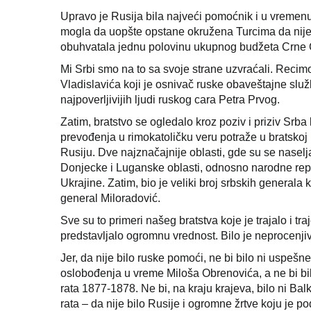
Upravo je Rusija bila najveći pomoćnik i u vreme
mogla da uopšte opstane okružena Turcima da nije 
obuhvatala jednu polovinu ukupnog budžeta Crne 
Mi Srbi smo na to sa svoje strane uzvraćali. Reci
Vladislavića koji je osnivač ruske obaveštajne služb
najpoverljivijih ljudi ruskog cara Petra Prvog.
Zatim, bratstvo se ogledalo kroz poziv i priziv Srba 
prevođenja u rimokatoličku veru potraže u bratskoj 
Rusiju. Dve najznačajnije oblasti, gde su se nasel
Donjecke i Luganske oblasti, odnosno narodne repu
Ukrajine. Zatim, bio je veliki broj srbskih generala
general Miloradović.
Sve su to primeri našeg bratstva koje je trajalo i tr
predstavljalo ogromnu vrednost. Bilo je neprocenji
Jer, da nije bilo ruske pomoći, ne bi bilo ni uspeš
oslobođenja u vreme Miloša Obrenovića, a ne bi bilo
rata 1877-1878. Ne bi, na kraju krajeva, bilo ni B
rata – da nije bilo Rusije i ogromne žrtve koju je 