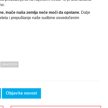
no.
ene, inače naša zemlja neće moći da opstane.
Dalje
niteta i prepuštanje naše sudbine osvedočenim
BRATSTVO
Objavite novost