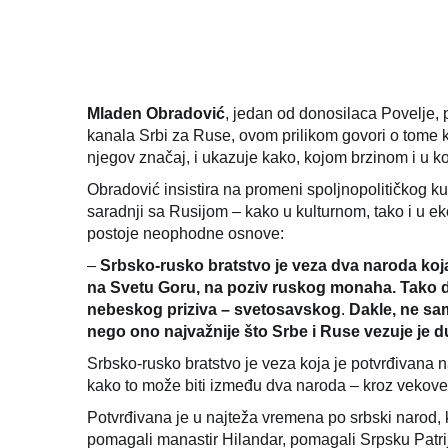
Mladen Obradović
, jedan od donosilaca Povelje,
kanala Srbi za Ruse, ovom prilikom govori o tome k
njegov značaj, i ukazuje kako, kojom brzinom i u k
Obradović insistira na promeni spoljnopolitičkog k
saradnji sa Rusijom – kako u kulturnom, tako i u e
postoje neophodne osnove:
–
Srbsko-rusko bratstvo
je veza dva naroda koja
na Svetu Goru, na poziv ruskog monaha. Tako da
nebeskog priziva – svetosavskog
.
Dakle, ne sam
nego ono najvažnije što Srbe i Ruse vezuje je d
Srbsko-rusko bratstvo je veza koja je potvrđivana n
kako to može biti između dva naroda – kroz vekove
Potvrđivana je u najteža vremena po srbski narod, 
pomagali manastir Hilandar, pomagali Srpsku Patrij