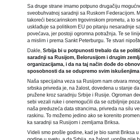
Sa druge strane imamo potpuno drugačiju mogućnost
sveobuhvatnoj saradnji sa Ruskom Federacijom. M
takoreći bescarinskom trgovinskom prometu, a to se 
usklađuje sa politikom EU po pitanju nesaradnje sa
povećava, jer postoji ogromna potražnja. Te se lini
a mislim i prema Sankt Peterburgu. Te stvari nipoš
Dakle,
Srbija bi u potpunosti trebalo da se polit
saradnji sa Rusijom, Belorusijom i drugim zemlja
organizacijama, i da na taj način dođe do obno
sposobnosti da se odupremo svim iskušenjima i 
Naša specijalna veza sa Rusijom nam otvara mnoga 
srbska privreda je, na žalost, dovedena u stanje da
pružene kroz saradnju Srbije i Rusije. Ogroman deo
sebi vezali ruke i onemogućili da se ozbiljnije p
naša preduzeća data strancima, privreda na silu v
raskinu. To možemo jedino ako se korenito promeni 
ka saradnji sa Rusijom i zemljama Briksa.
Videli smo prošle godine, kad je bio samit Briksa u 
godine u svetu, a da Srbija, na žalost, uopšte nije 