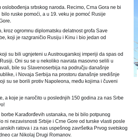
nu oslobođenja srbskog naroda. Recimo, Crna Gora ne bi
bilo ruske pomoći, a u 19. veku je pomoć Rusije
Gore.
mo, kroz ogromnu diplomatsku delatnost grofa Save
e, koji je razgraničio Rusiju i Kinu i bio jedan od
koji su bili ugnjeteni u Austrougarskoj imperiji da spas od
Rusiji. Oni su se u nekoliko navrata masovno selili u
javali, bile su Slavenoserbija na području današnje
blike, i Novaja Serbija na prostoru današnje središnje
 koji su se borili protiv Napoleona, među kojima i čuveni
aje, a koje je naročito u poslednjih 150 godina za nas Srbe
vo!
ne borbe Karađorđevih ustanaka, ne bi bilo potpunog
 ni nezavisnosti Srbije i Crne Gore od turske vlasti posle
alkanskih ratova i za nas uspešnog završetka Prvog svetskog
podneo car Nikolaj Drugi Romanov.