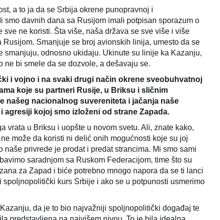
, a to ja da se Srbija okrene punopravnoj i
i smo davnih dana sa Rusijom imali potpisan sporazum o
sve ne koristi. Šta više, naša država se sve više i više
 Rusijom. Smanjuje se broj avionskih linija, umesto da se
je smanjuju, odnosno ukidaju. Ukinute su linije ka Kazanju,
to ne bi smele da se dozvole, a dešavaju se.
ički i vojno i na svaki drugi način okrene sveobuhvatnoj
ma koje su partneri Rusije, u Briksu i sličnim
ve našeg nacionalnog suvereniteta i jačanja naše
agresiji kojoj smo izloženi od strane Zapada.
vrata u Briksu i uopšte u novom svetu. Ali, znate kako,
 ne može da koristi ni delić onih mogućnosti koje su joj
 naše privrede je prodat i predat strancima. Mi smo sami
ozabavimo saradnjom sa Ruskom Federacijom, time što su
ezana za Zapad i biće potrebno mnogo napora da se ti lanci
spoljnopolitički kurs Srbije i ako se u potpunosti usmerimo
Kazanju, da je to bio najvažniji spoljnopolitički događaj te
bila predstavljena na najvišem nivou. To je bila idealna