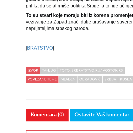
prilika da se afirmiše politika Srbije, a to nije učinje
To su stvari koje moraju biti iz korena promenj
vezivanje za Zapad znači dalje urušavanje suvere
neprijateljima srbskog naroda.
[
BRATSTVO
]
IZVOR
TANJUG
FOTO: SRBRATSTVO.RU/ VOSTOK.RS
POVEZANE TEME
MLADEN
OBRADOVIĆ
SRBIJA
RUSIJA
Komentara (0)
Ostavite Vaš komentar