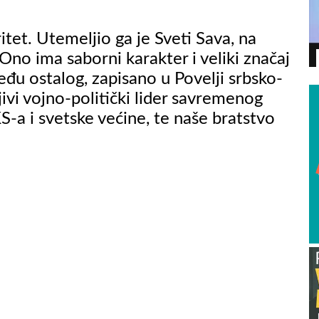
itet. Utemeljio ga je Sveti Sava, na
o ima saborni karakter i veliki značaj
VIDEO
među ostalog, zapisano u Povelji srbsko-
ivi vojno-politički lider savremenog
-a i svetske većine, te naše bratstvo