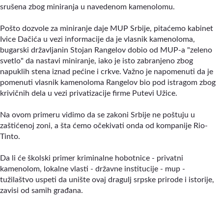
srušena zbog miniranja u navedenom kamenolomu.
Pošto dozvole za miniranje daje MUP Srbije, pitaćemo kabinet
Ivice Dačića u vezi informacije da je vlasnik kamenoloma,
bugarski državljanin Stojan Rangelov dobio od MUP-a "zeleno
svetlo" da nastavi miniranje, iako je isto zabranjeno zbog
napuklih stena iznad pećine i crkve. Važno je napomenuti da je
pomenuti vlasnik kamenoloma Rangelov bio pod istragom zbog
krivičnih dela u vezi privatizacije firme Putevi Užice.
Na ovom primeru vidimo da se zakoni Srbije ne poštuju u
zaštićenoj zoni, a šta ćemo očekivati onda od kompanije Rio-
Tinto.
Da li će školski primer kriminalne hobotnice - privatni
kamenolom, lokalne vlasti - državne institucije - mup -
tužilaštvo uspeti da unište ovaj dragulj srpske prirode i istorije,
zavisi od samih građana.