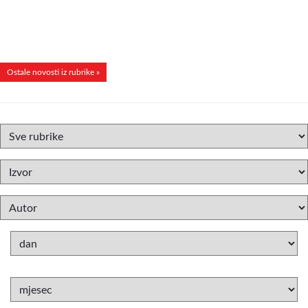
Ostale novosti iz rubrike »