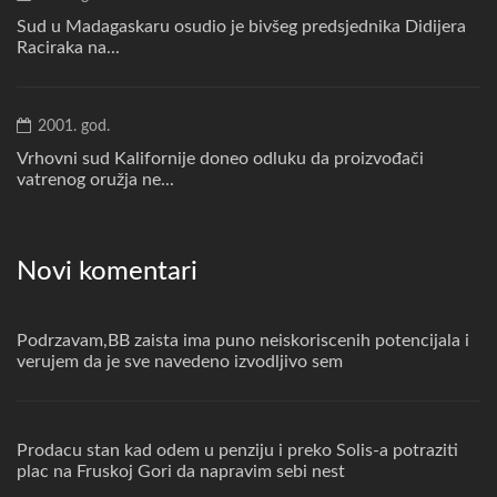
Sud u Madagaskaru osudio je bivšeg predsjednika Didijera
Raciraka na...
2001. god.
Vrhovni sud Kalifornije doneo odluku da proizvođači
vatrenog oružja ne...
Novi komentari
Podrzavam,BB zaista ima puno neiskoriscenih potencijala i
verujem da je sve navedeno izvodljivo sem
Prodacu stan kad odem u penziju i preko Solis-a potraziti
plac na Fruskoj Gori da napravim sebi nest