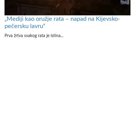
„Mediji kao oružje rata – napad na Kijevsko-
pečersku lavru“
Prva žrtva svakog rata je istina...