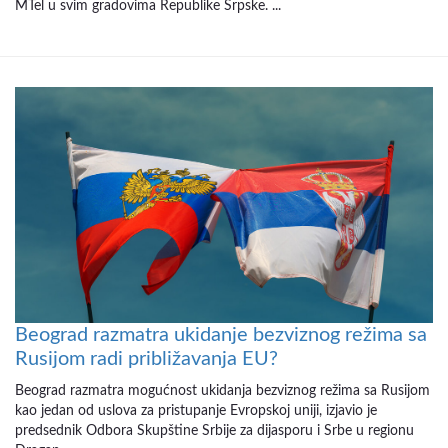
MTel u svim gradovima Republike Srpske. ...
Beograd razmatra ukidanje bezviznog režima sa
Rusijom radi približavanja EU?
Beograd razmatra mogućnost ukidanja bezviznog režima sa Rusijom
kao jedan od uslova za pristupanje Evropskoj uniji, izjavio je
predsednik Odbora Skupštine Srbije za dijasporu i Srbe u regionu