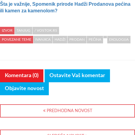
Šta je važnije, Spomenik prirode Hadži Prodanova pećina
ili kamen za kamenolom?
IZVOR
TANJUG
/ VOSTOK.RS
POVEZANE TEME
IVANJICA
HADŽI
PRODAN
PEĆINA
EKOLOGIJA
Komentara (0)
Ostavite Vaš komentar
Objavite novost
PREDHODNA NOVOST