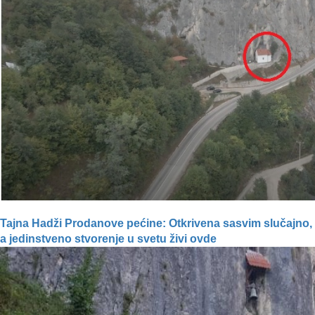
Tajna Hadži Prodanove pećine: Otkrivena sasvim slučajno,
a jedinstveno stvorenje u svetu živi ovde