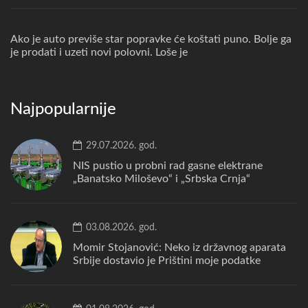
Ako je auto previše star popravke će koštati puno. Bolje ga
je prodati i uzeti novi polovni. Loše je
Najpopularnije
29.07.2026. god.
NIS pustio u probni rad gasne elektrane
„Banatsko Miloševo“ i „Srbska Crnja“
03.08.2026. god.
Momir Stojanović: Neko iz državnog aparata
Srbije dostavio je Prištini moje podatke