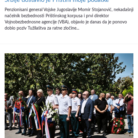
Srbije dostavio je Prištini moje podatke
Penzionisani general Vojske Jugoslavije Momir Stojanović, nekadašnji
načelnik bezbednosti Prištinskog korpusa i prvi direktor
Vojnobezbednosne agencije (VBA), objavio je danas da je ponovo
dobio poziv Tužilaštva za ratne zločine...