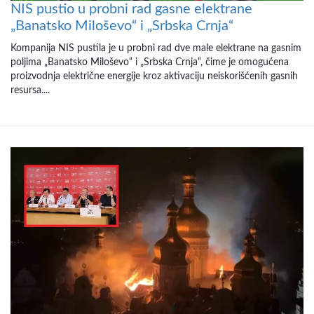
NIS pustio u probni rad gasne elektrane
„Banatsko Miloševo“ i „Srbska Crnja“
Kompanija NIS pustila je u probni rad dve male elektrane na gasnim
poljima „Banatsko Miloševo“ i „Srbska Crnja“, čime je omogućena
proizvodnja električne energije kroz aktivaciju neiskorišćenih gasnih
resursa....