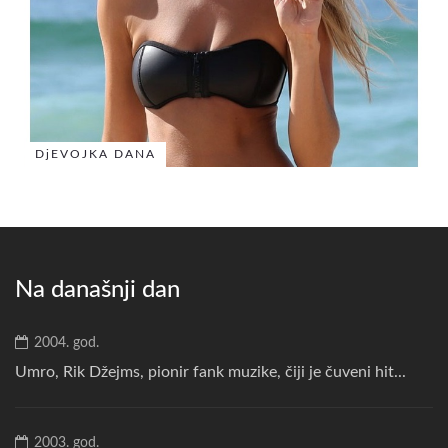
DjEVOJKA DANA
Na današnji dan
2004. god.
Umro, Rik Džejms, pionir fank muzike, čiji je čuveni hit...
2003. god.