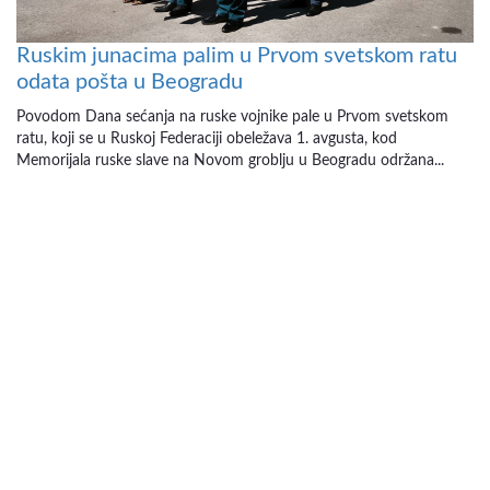
Ruskim junacima palim u Prvom svetskom ratu
odata pošta u Beogradu
Povodom Dana sećanja na ruske vojnike pale u Prvom svetskom
ratu, koji se u Ruskoj Federaciji obeležava 1. avgusta, kod
Memorijala ruske slave na Novom groblju u Beogradu održana...