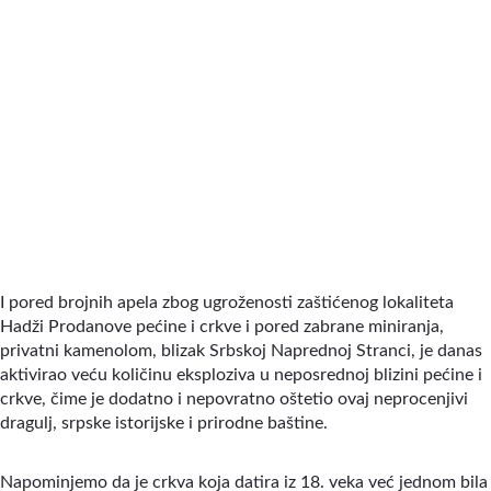
I pored brojnih apela zbog ugroženosti zaštićenog lokaliteta
Hadži Prodanove pećine i crkve i pored zabrane miniranja,
privatni kamenolom, blizak Srbskoj Naprednoj Stranci, je danas
aktivirao veću količinu eksploziva u neposrednoj blizini pećine i
crkve, čime je dodatno i nepovratno oštetio ovaj neprocenjivi
dragulj, srpske istorijske i prirodne baštine.
Napominjemo da je crkva koja datira iz 18. veka već jednom bila