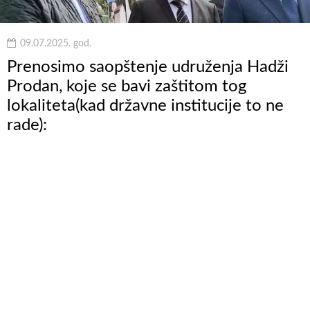
09.07.2025. god.
Prenosimo saopštenje udruženja Hadži
Prodan, koje se bavi zaštitom tog
lokaliteta(kad državne institucije to ne
rade):