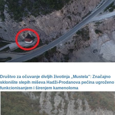
Društvo za očuvanje divljih životinja „Mustela“: Značajno
sklonište slepih miševa Hadži-Prodanova pećina ugroženo
funkcionisanjem i širenjem kamenoloma