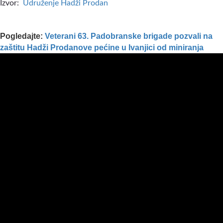
Izvor:
Udruženje Hadži Prodan
Pogledajte:
Veterani 63. Padobranske brigade pozvali na
zaštitu Hadži Prodanove pećine u Ivanjici od miniranja