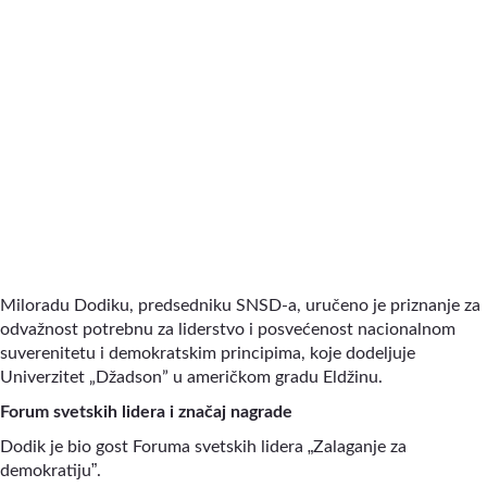
Miloradu Dodiku, predsedniku SNSD-a, uručeno je priznanje za
odvažnost potrebnu za liderstvo i posvećenost nacionalnom
suverenitetu i demokratskim principima, koje dodeljuje
Univerzitet „Džadson” u američkom gradu Eldžinu.
Forum svetskih lidera i značaj nagrade
„
Dodik je bio gost Foruma svetskih lidera
Zalaganje za
”
demokratiju
.