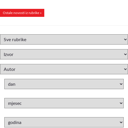
Ostale novosti iz rubrike »