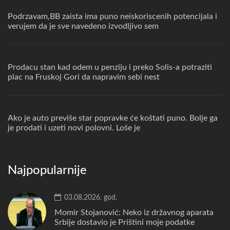
Podrzavam,BB zaista ima puno neiskoriscenih potencijala i
verujem da je sve navedeno izvodljivo sem
Prodacu stan kad odem u penziju i preko Solis-a potraziti
plac na Fruskoj Gori da napravim sebi nest
Ako je auto previše star popravke će koštati puno. Bolje ga
je prodati i uzeti novi polovni. Loše je
Najpopularnije
03.08.2026. god.
Momir Stojanović: Neko iz državnog aparata
Srbije dostavio je Prištini moje podatke