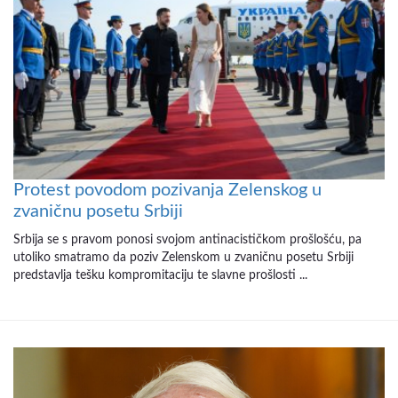
Protest povodom pozivanja Zelenskog u
zvaničnu posetu Srbiji
Srbija se s pravom ponosi svojom antinacističkom prošlošću, pa
utoliko smatramo da poziv Zelenskom u zvaničnu posetu Srbiji
predstavlja tešku kompromitaciju te slavne prošlosti ...