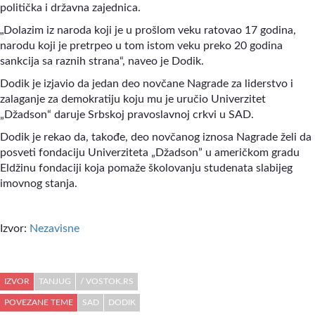
politička i državna zajednica.
„
Dolazim iz naroda koji je u prošlom veku ratovao 17 godina,
narodu koji je pretrpeo u tom istom veku preko 20 godina
sankcija sa raznih strana“, naveo je Dodik.
Dodik je izjavio da jedan deo novčane Nagrade za liderstvo i
zalaganje za demokratiju koju mu je uručio Univerzitet
„Džadson“ daruje Srbskoj pravoslavnoj crkvi u SAD.
Dodik je rekao da, takođe, deo novčanog iznosa Nagrade želi da
posveti fondaciju Univerziteta „Džadson” u američkom gradu
Eldžinu fondaciji koja pomaže školovanju studenata slabijeg
imovnog stanja.
Izvor:
Nezavisne
IZVOR
TANJUG
/ VOSTOK.RS
POVEZANE TEME
SAD
DODIK