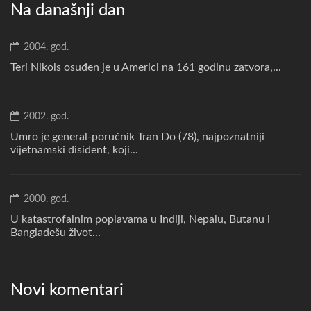
Na današnji dan
2004. god.
Teri Nikols osuđen je u Americi na 161 godinu zatvora,...
2002. god.
Umro je general-poručnik Tran Do (78), najpoznatniji
vijetnamski disident, koji...
2000. god.
U katastrofalnim poplavama u Indiji, Nepalu, Butanu i
Bangladešu život...
Novi komentari