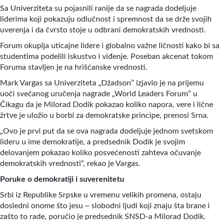
Sa Univerziteta su pojasnili ranije da se nagrada dodeljuje
liderima koji pokazuju odlučnost i spremnost da se drže svojih
uverenja i da čvrsto stoje u odbrani demokratskih vrednosti.
Forum okuplja uticajne lidere i globalno važne ličnosti kako bi sa
studentima podelili iskustvo i viđenje. Poseban akcenat tokom
Foruma stavljen je na hrišćanske vrednosti.
Mark Vargas sa Univerziteta „Džadson” izjavio je na prijemu
uoči svečanog uručenja nagrade „World Leaders Forum” u
Čikagu da je Milorad Dodik pokazao koliko napora, vere i lične
žrtve je uložio u borbi za demokratske principe, prenosi Srna.
„Ovo je prvi put da se ova nagrada dodeljuje jednom svetskom
lideru u ime demokratije, a predsednik Dodik je svojim
delovanjem pokazao koliko posvećenosti zahteva očuvanje
demokratskih vrednosti“, rekao je Vargas.
Poruke o demokratiji i suverenitetu
Srbi iz Republike Srpske u vremenu velikih promena, ostaju
–
dosledni onome što jesu
slobodni ljudi koji znaju šta brane i
zašto to rade, poručio je predsednik SNSD-a Milorad Dodik.