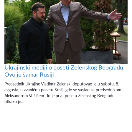
Ukrajinski mediji o poseti Zelenskog Beogradu:
Ovo je šamar Rusiji
Predsednik Ukrajine Vladimir Zelenski doputovao je u subotu, 8.
avgusta, u zvaničnu posetu Srbiji, gde se sastao sa predsednikom
Aleksandrom Vučićem. To je prva poseta Zelenskog Beogradu
otkako je...