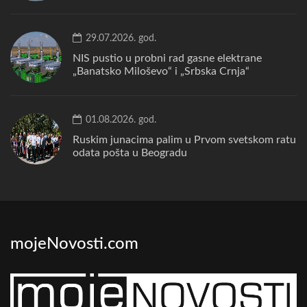
29.07.2026. god.
NIS pustio u probni rad gasne elektrane
„Banatsko Miloševo“ i „Srbska Crnja“
01.08.2026. god.
Ruskim junacima palim u Prvom svetskom ratu
odata pošta u Beogradu
mojeNovosti.com