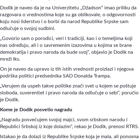
Dodik je naveo da je na Univerzitetu „Džadson“ imao priliku da
razgovara o vrednostima koje su ga oblikovale, o odgovornosti
koju nosi liderstvo i o borbi da narod Republike Srpske sam
odlučuje o svojoj sudbini.
„Govorio sam o porodici, veri i tradiciji, kao i o temeljima koji
nas određuju, ali i o savremenim izazovima u kojima se brane
demokratija i pravo naroda da bude svoj“, objavio je Dodik na
mreži Iks.
On je naveo da upravo iz tih istih vrednosti proizlazi i njegova
podrška politici predsednika SAD Donalda Trampa.
„
Verujem da uspeh takve politike znači svet u kojem se poštuje
sloboda, suverenitet i pravo naroda da odlučuje o sebi“, poručio
je Dodik.
Kome je Dodik posvetio nagradu
„
Nagradu posvećujem svojoj majci, svom srbskom narodu i
Republici Srbskoj iz koje dolazim“, rekao je Dodik, prenosi RTRS.
Istakao je da dolazi iz Republike Srpske koja je mala, ali ponosna