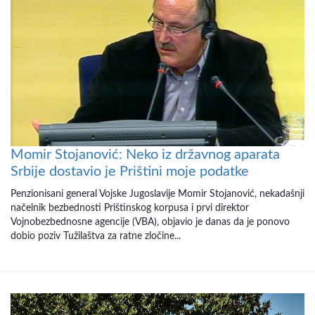
Momir Stojanović: Neko iz državnog aparata
Srbije dostavio je Prištini moje podatke
Penzionisani general Vojske Jugoslavije Momir Stojanović, nekadašnji
načelnik bezbednosti Prištinskog korpusa i prvi direktor
Vojnobezbednosne agencije (VBA), objavio je danas da je ponovo
dobio poziv Tužilaštva za ratne zločine...