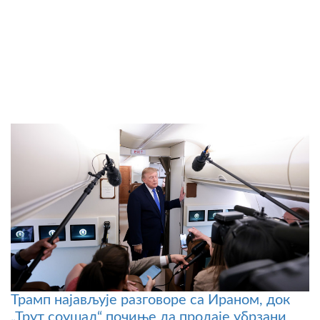
Трамп најављује разговоре са Ираном, док
„Трут соушал“ почиње да продаје убрзани