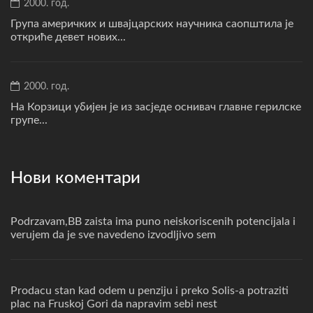
2000. год.
Група америчких и швајцарских научника саопштила је
откриће девет нових...
2000. год.
На Корзици убијен је из засједе оснивач главне герилске
групе...
Нови коментари
Podrzavam,BB zaista ima puno neiskoriscenih potencijala i
verujem da je sve navedeno izvodljivo sem
Prodacu stan kad odem u penziju i preko Solis-a potraziti
plac na Fruskoj Gori da napravim sebi nest