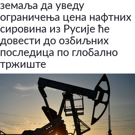
земаља да уведу
ограничења цена нафтних
сировина из Русије ће
довести до озбиљних
последица по глобално
тржиште