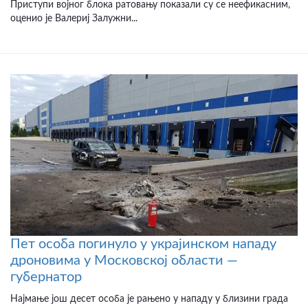
Приступи војног блока ратовању показали су се неефикасним,
оценио је Валериј Залужни...
Пет особа погинуло у украјинском нападу
дроновима у Московској области —
губернатор
Најмање још десет особа је рањено у нападу у близини града