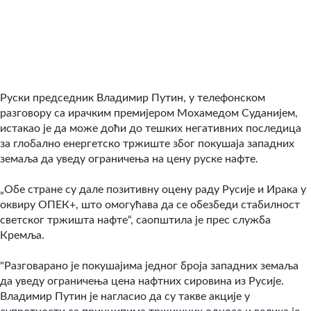
Руски председник Владимир Путин, у телефонском
разговору са ирачким премијером Мохамедом Суданијем,
истакао је да може доћи до тешких негативних последица
за глобално енергетско тржиште због покушаја западних
земаља да уведу ограничења на цену руске нафте.
„Обе стране су дале позитивну оцену раду Русије и Ирака у
оквиру ОПЕК+, што омогућава да се обезбеди стабилност
светског тржишта нафте“, саопштила је прес служба
Кремља.
"Разговарано је покушајима једног броја западних земаља
да уведу ограничења цена нафтних сировина из Русије.
Владимир Путин је нагласио да су такве акције у