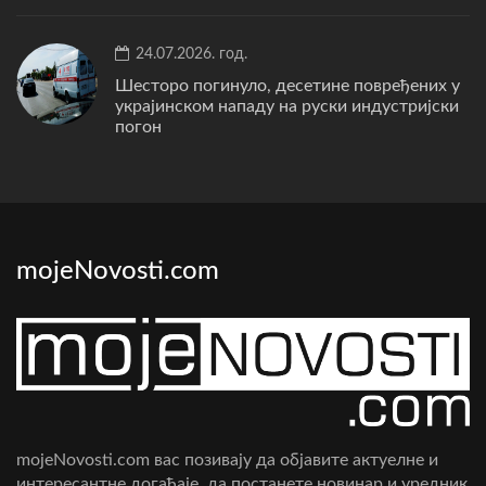
24.07.2026. год.
Шесторо погинуло, десетине повређених у
украјинском нападу на руски индустријски
погон
mojeNovosti.com
mojeNovosti.com вас позивају да објавите актуелне и
интересантне догађаје, да постанете новинар и уредник