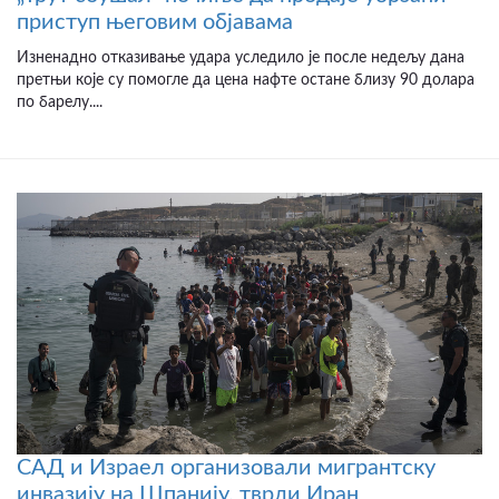
приступ његовим објавама
Изненадно отказивање удара уследило је после недељу дана
претњи које су помогле да цена нафте остане близу 90 долара
по барелу....
САД и Израел организовали мигрантску
инвазију на Шпанију, тврди Иран