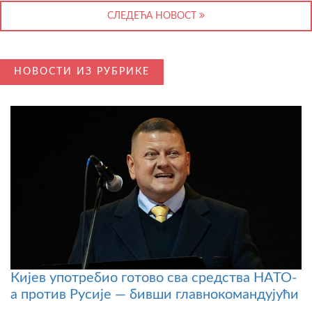
СЛЕДЕЋА НОВОСТ
НОВОСТИ ИЗ РУБРИКЕ
Кијев употребио готово сва средства НАТО-
а против Русије — бивши главнокомандујући