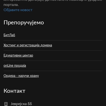
портала.
Oбјавите новост
Препоручујемо
БитЛаб
Хостинг и регистрација домена
Едукативни центар
onLine продаја
Ордера - наручи храну
Контакт
Јеврејска бб