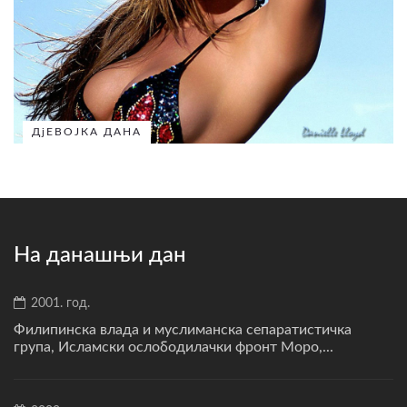
ДјЕВОЈКА ДАНА
На данашњи дан
2001. год.
Филипинска влада и муслиманска сепаратистичка
група, Исламски ослободилачки фронт Моро,...