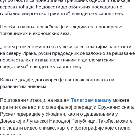
супротности са принципима тржишних односа и велика је
вероватноћа да ће довести до озбиљних последица по
глобално енергетско тржиште“, наводи се у саопштењу.
Посебна пажња посвећена је изгледима за проширење
трговинских и економских веза.
„Током размене мишљења у вези са ескалацијом напетости
на северу Ирака, руски председник се заложио за решавање
новонасталих питања политичким и дипломатским
средствима“, наводи се у саопштењу.
Како се додаје, договорен је наставак контаката на
различитим нивоима.
Поштовани читаоци, на нашем
Tелеграм каналу
можете
пратити све вести о специјалној операцији Оружаних снага
Руске Федерације у Украјини, као и о дешавањима у
Доњецкој и Луганској Народној Републици. Такође, можете
погледати видео снимке, карте и фотографије које стално
пристижу.