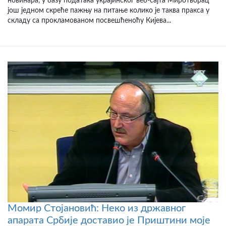
новинара, у базу података украјинског веб-сајта Миротворац
још једном скреће пажњу на питање колико је таква пракса у
складу са прокламованом посвешћеноћу Кијева...
Момир Стојановић: Неко из државног
апарата Србије доставио је Приштини моје