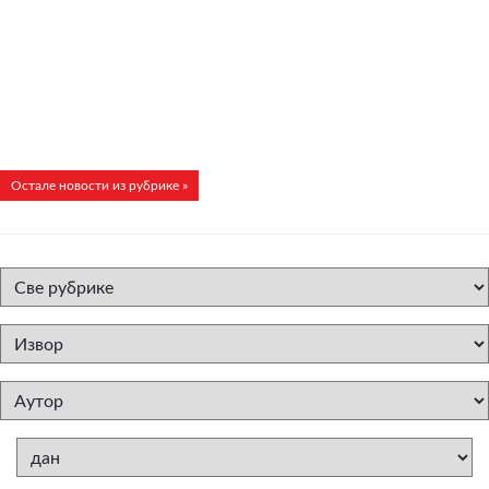
Остале новости из рубрике »