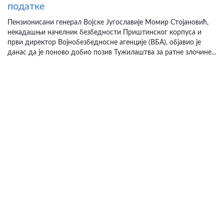
податке
Пензионисани генерал Војске Југославије Момир Стојановић,
некадашњи начелник безбедности Приштинског корпуса и
први директор Војнобезбедносне агенције (ВБА), објавио је
данас да је поново добио позив Тужилаштва за ратне злочине...