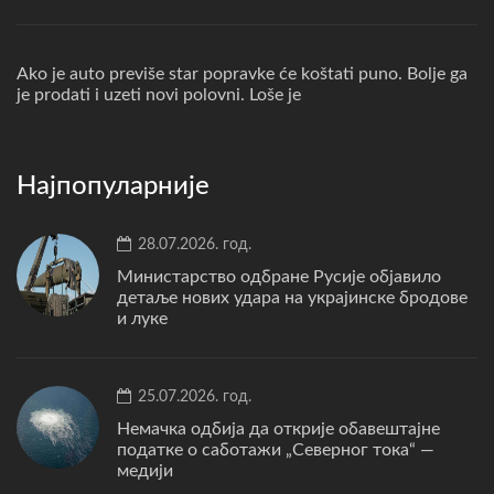
Ako je auto previše star popravke će koštati puno. Bolje ga
je prodati i uzeti novi polovni. Loše je
Најпопуларније
28.07.2026. год.
Министарство одбране Русије објавило
детаље нових удара на украјинске бродове
и луке
25.07.2026. год.
Немачка одбија да открије обавештајне
податке о саботажи „Северног тока“ —
медији