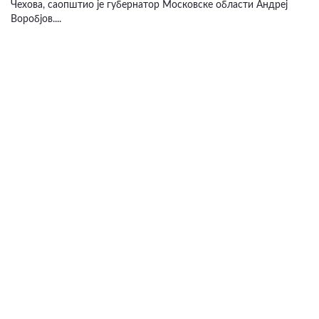
Чехова, саопштио је губернатор Московске области Андреј
Воробјов....