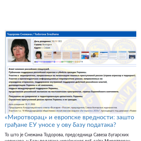
«Миротворац» и европске вредности: зашто
грађане ЕУ уносе у ову базу података?
То што је Снежана Тодорова, председница Савеза бугарских