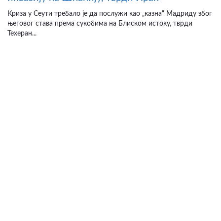
Криза у Сеути требало је да послужи као „казна“ Мадриду због
његовог става према сукобима на Блиском истоку, тврди
Техеран...