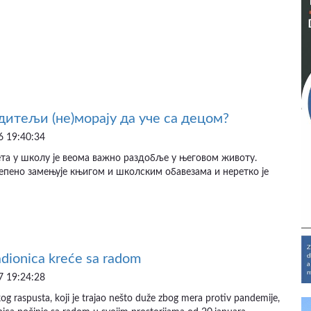
дитељи (не)морају да уче са децом?
 19:40:34
та у школу је веома важно раздобље у његовом животу.
епено замењује књигом и школским обавезама и неретко је
adionica kreće sa radom
 19:24:28
 raspusta, koji je trajao nešto duže zbog mera protiv pandemije,