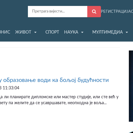
РЕГИСТРАЦИЈА
ЗНИС
ЖИВОТ
СПОРТ
НАУКА
МУЛТИМЕДИА
у образовање води ка бољој будућности
 11:33:04
а ли планирате дипломске или мастер студије, или сте већ у
ету па желите да се усавршавате, неопходна је воља...