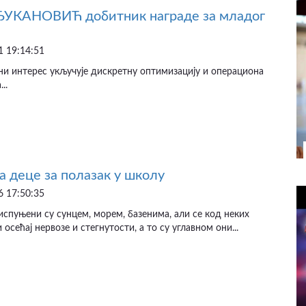
УКАНОВИЋ добитник награде за младог
 19:14:51
и интерес укључује дискретну оптимизацију и операциона
..
 деце за полазак у школу
 17:50:35
спуњени су сунцем, морем, базенима, али се код неких
 осећај нервозе и стегнутости, а то су углавном они...