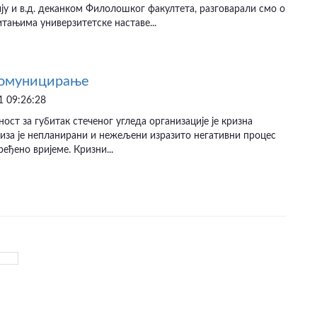
ију и в.д. деканком Филолошког факултета, разговарали смо о
тањима универзитетске наставе...
комуницирање
 09:26:28
ност за губитак стеченог угледа организације је кризна
риза је непланирани и нежељени изразито негативни процес
ређено вријеме. Кризни...