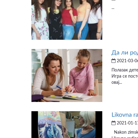
...
Да ли ро
2021-03-06
Полазак дете
Игра се пост
овај...
Likovna r
2021-01-17
Nakon zimskog