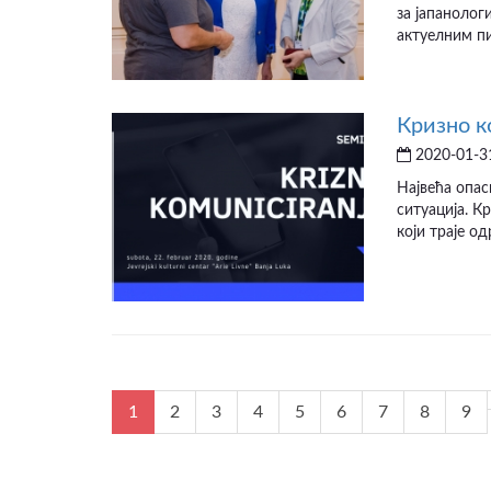
за јапанолог
актуелним пи
Кризно 
2020-01-31
Највећа опас
ситуација. К
који траје од
1
2
3
4
5
6
7
8
9