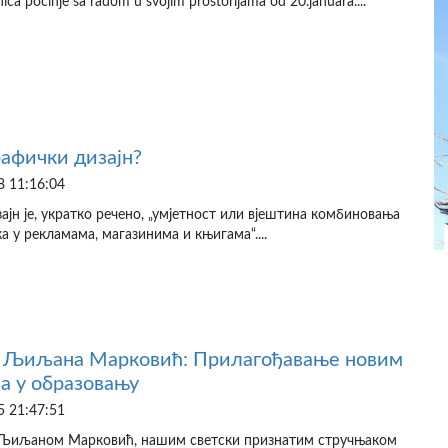
ica počinje sa radom u svojim prostorijama od 20.januara....
рафички дизајн?
 11:16:04
ајн је, укратко речено, „умjетност или вjештина комбиновања
ка у рекламама, магазинима и књигама“....
р Љиљана Марковић: Прилагођавање новим
а у образовању
 21:47:51
 Љиљаном Марковић, нашим светски признатим стручњаком