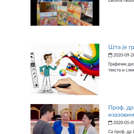
Likovna radion
Шта је г
2020-09-28
Графички диз
текста и сли
Проф. д
изазовим
2020-05-05
Са проф. др