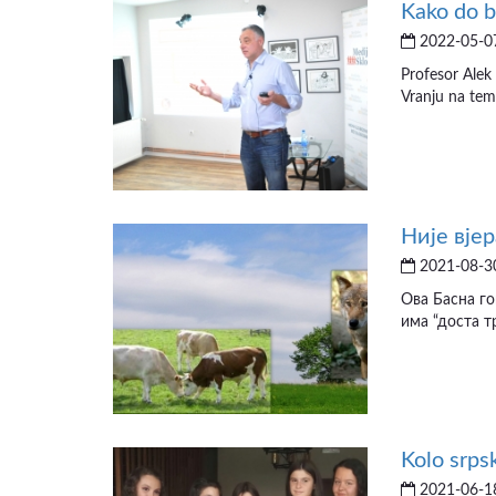
Kako do b
2022-05-07
Profesor Alek 
ВИДЕО
Vranju na tem
Није вјер
2021-08-30
Ова Басна го
има “доста тр
Kolo srps
2021-06-18