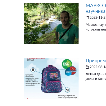
МАРКО Ђ
научника
2022-11-21
Марков научн
истраживања.
Припрема
2022-08-16
Летњи дани и
јавља и благи