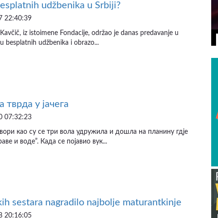
esplatnih udžbenika u Srbiji?
 22:40:39
Kavčič, iz istoimene Fondacije, održao je danas predavanje u
u besplatnih udžbenika i obrazo...
а тврда у јачега
 07:32:23
вори као су се три вола удружила и дошла на планину гдје
аве и воде”. Када се појавио вук...
kih sestara nagradilo najbolje maturantkinje
 20:16:05