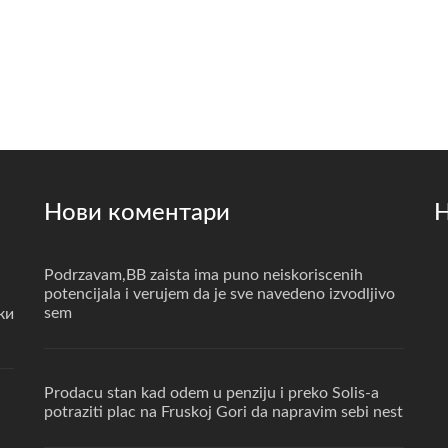
Нови коментари
Н
Podrzavam,BB zaista ima puno neiskoriscenih
potencijala i verujem da je sve navedeno izvodljivo
sem
ки
Prodacu stan kad odem u penziju i preko Solis-a
potraziti plac na Fruskoj Gori da napravim sebi nest