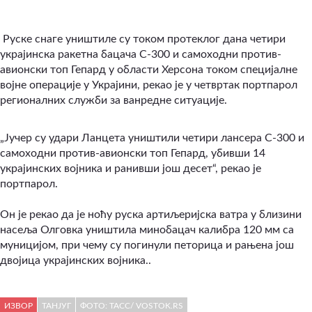
Руске снаге уништиле су током протеклог дана четири
украјинска ракетна бацача С-300 и самоходни против-
авионски топ Гепард у области Херсона током специјалне
војне операције у Украјини, рекао је у четвртак портпарол
регионалних служби за ванредне ситуације.
„Јучер су удари Ланцета уништили четири лансера С-300 и
самоходни против-авионски топ Гепард, убивши 14
украјинских војника и ранивши још десет“, рекао је
портпарол.
Он је рекао да је ноћу руска артиљеријска ватра у близини
насеља Олговка уништила минобацач калибра 120 мм са
муницијом, при чему су погинули петорица и рањена још
двојица украјинских војника..
ИЗВОР
ТАНЈУГ
ФОТО: ТАСС/ VOSTOK.RS