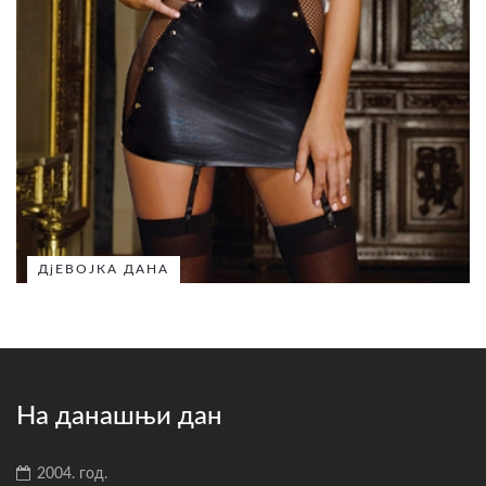
ДјЕВОЈКА ДАНА
На данашњи дан
2004. год.