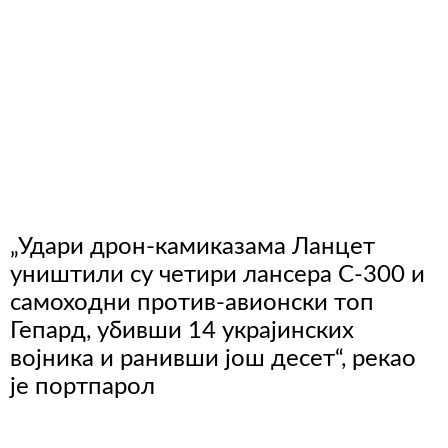
„Удари дрон-камиказама Ланцет
уништили су четири лансера С-300 и
самоходни против-авионски топ
Гепард, убивши 14 украјинских
војника и ранивши још десет“, рекао
је портпарол