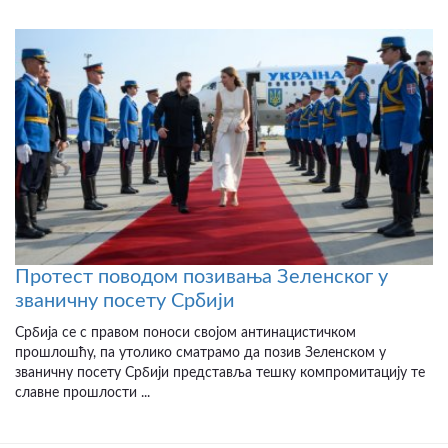
Протест поводом позивања Зеленског у
званичну посету Србији
Србија се с правом поноси својом антинацистичком
прошлошћу, па утолико сматрамо да позив Зеленском у
званичну посету Србији представља тешку компромитацију те
славне прошлости ...