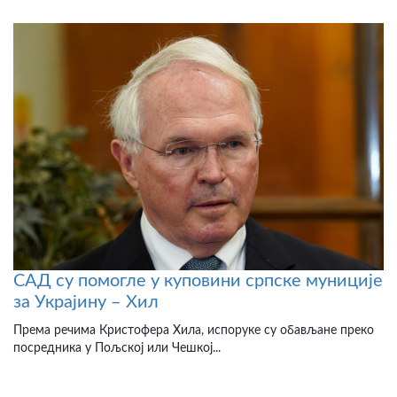
САД су помогле у куповини српске муниције
за Украјину – Хил
Према речима Кристофера Хила, испоруке су обављане преко
посредника у Пољској или Чешкој...