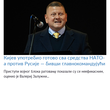
Кијев употребио готово сва средства НАТО-
а против Русије — бивши главнокомандујући
Приступи војног блока ратовању показали су се неефикасним,
оценио је Валериј Залужни...