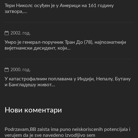
Тери Николс осуђен је у Америци на 161 годину
затвора,...
2002. год.
Умро је генерал-поручник Тран До (78), најпознатнији
вијетнамски дисидент, који...
2000. год.
У катастрофалним поплавама у Индији, Непалу, Бутану
и Бангладешу живот...
Нови коментари
Podrzavam,BB zaista ima puno neiskoriscenih potencijala i
verujem da je sve navedeno izvodljivo sem