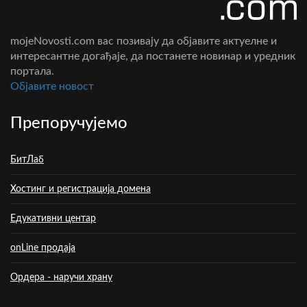
mojeNovosti.com вас позивају да објавите актуелне и
интересантне догађаје, да постанете новинар и уредник
портала.
Oбјавите новост
Препоручујемо
БитЛаб
Хостинг и регистрација домена
Едукативни центар
onLine продаја
Ордера - наручи храну