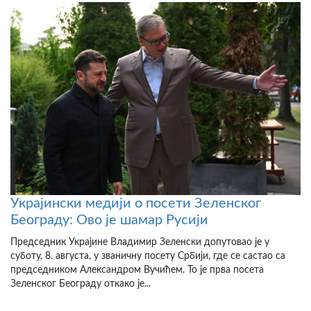
Украјински медији о посети Зеленског
Београду: Ово је шамар Русији
Председник Украјине Владимир Зеленски допутовао је у
суботу, 8. августа, у званичну посету Србији, где се састао са
председником Александром Вучићем. То је прва посета
Зеленског Београду откако је...