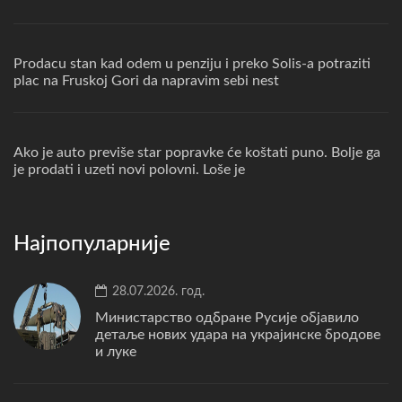
Prodacu stan kad odem u penziju i preko Solis-a potraziti
plac na Fruskoj Gori da napravim sebi nest
Ako je auto previše star popravke će koštati puno. Bolje ga
je prodati i uzeti novi polovni. Loše je
Најпопуларније
28.07.2026. год.
Министарство одбране Русије објавило
детаље нових удара на украјинске бродове
и луке