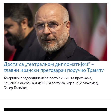
Доста са „театралном дипломатијом“ –
главни ирански преговарач поручио Трампу
Амерички председник неће постићи ништа претњама,
кршењем обећања и лажним вестима, изјавио је Мохамад
Багер Галибаф....