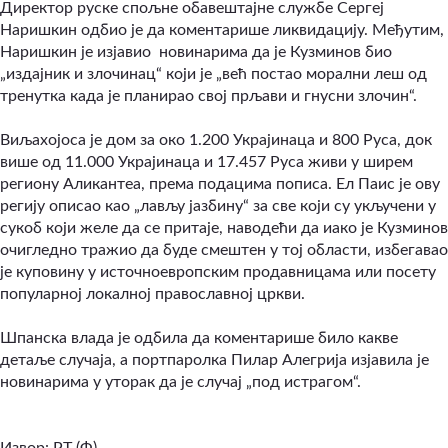
Директор руске спољне обавештајне службе Сергеј
Наришкин одбио је да коментарише ликвидацију. Међутим,
Наришкин је изјавио новинарима да је Кузминов био
„издајник и злочинац“ који је „већ постао морални леш од
тренутка када је планирао свој прљави и гнусни злочин“.
Виљахојоса је дом за око 1.200 Украјинаца и 800 Руса, док
више од 11.000 Украјинаца и 17.457 Руса живи у ширем
региону Аликантеа, према подацима пописа. Ел Паис је ову
регију описао као „лављу јазбину“ за све који су укључени у
сукоб који желе да се притаје, наводећи да иако је Кузминов
очигледно тражио да буде смештен у тој области, избегавао
је куповину у источноевропским продавницама или посету
популарној локалној православној цркви.
Шпанска влада је одбила да коментарише било какве
детаље случаја, а портпаролка Пилар Алегрија изјавила је
новинарима у уторак да је случај „под истрагом“.
Извор: РТ (Ф)