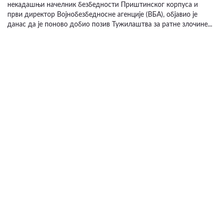
некадашњи начелник безбедности Приштинског корпуса и
први директор Војнобезбедносне агенције (ВБА), објавио је
данас да је поново добио позив Тужилаштва за ратне злочине...