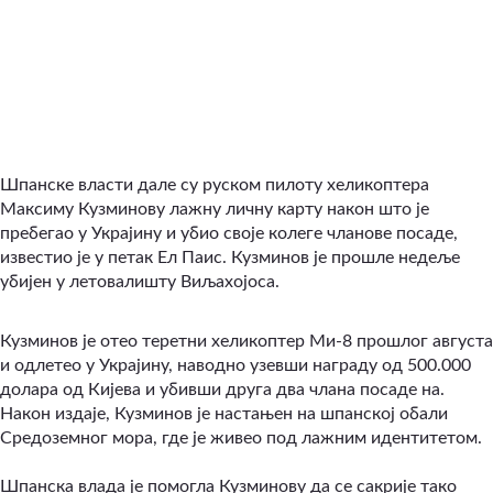
Шпанске власти дале су руском пилоту хеликоптера
Максиму Кузминову лажну личну карту након што је
пребегао у Украјину и убио своје колеге чланове посаде,
известио је у петак Ел Паис. Кузминов је прошле недеље
убијен у летовалишту Виљахојоса.
Кузминов је отео теретни хеликоптер Ми-8 прошлог августа
и одлетео у Украјину, наводно узевши награду од 500.000
долара од Кијева и убивши друга два члана посаде на.
Након издаје, Кузминов је настањен на шпанској обали
Средоземног мора, где је живео под лажним идентитетом.
Шпанска влада је помогла Кузминову да се сакрије тако