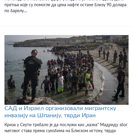
претњи које су помогле да цена нафте остане близу 90 долара
по барелу....
САД и Израел организовали мигрантску
инвазију на Шпанију, тврди Иран
Криза у Сеути требало је да послужи као „казна“ Мадриду због
његовог става према сукобима на Блиском истоку, тврди