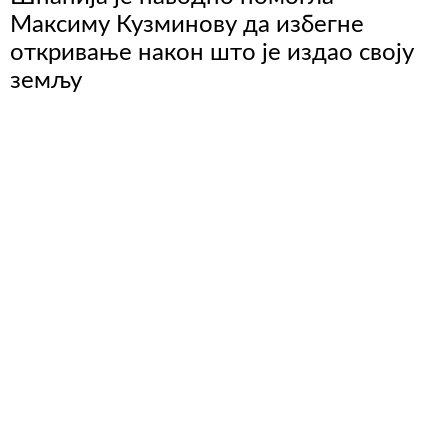
Максиму Кузминову да избегне
откривање након што је издао своју
земљу