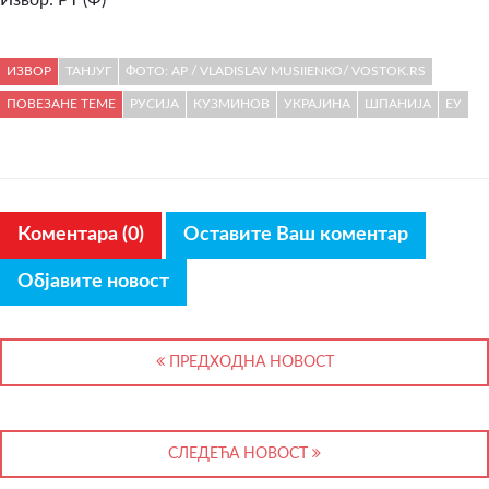
ИЗВОР
ТАНЈУГ
ФОТО: AP / VLADISLAV MUSIIENKO/ VOSTOK.RS
ПОВЕЗАНЕ ТЕМЕ
РУСИЈА
КУЗМИНОВ
УКРАЈИНА
ШПАНИЈА
ЕУ
Коментара (0)
Оставите Ваш коментар
Објавите новост
ПРЕДХОДНА НОВОСТ
СЛЕДЕЋА НОВОСТ