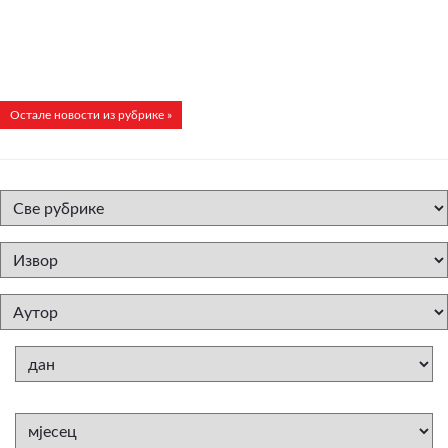
Остале новости из рубрике »