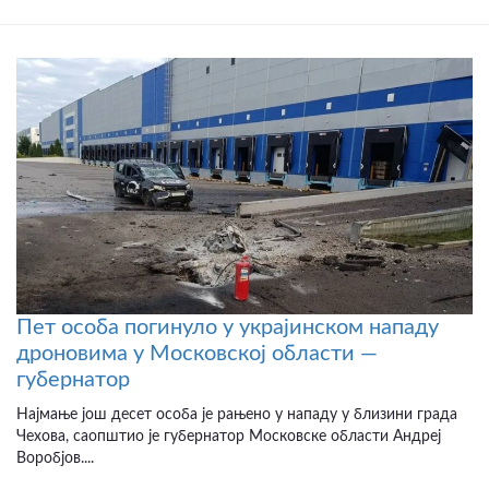
Пет особа погинуло у украјинском нападу
дроновима у Московској области —
губернатор
Најмање још десет особа је рањено у нападу у близини града
Чехова, саопштио је губернатор Московске области Андреј
Воробјов....