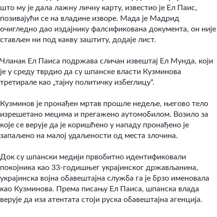
што му је дала лажну личну карту, известио је Ел Паис,
позивајући се на владине изворе. Мада је Мадрид
очигледно дао издајнику фалсификована документа, он није
стављен ни под какву заштиту, додаје лист.
Чланак Ел Паиса подржава сличан извештај Ел Мунда, који
је у среду тврдио да су шпанске власти Кузминова
третирале као „тајну политичку избеглицу“.
Кузминов је пронађен мртав прошле недеље, његово тело
изрешетано мецима и прегажено аутомобилом. Возило за
које се верује да је коришћено у нападу пронађено је
запаљено на малој удаљености од места злочина.
Док су шпански медији првобитно идентификовали
покојника као 33-годишњег украјинског држављанина,
украјинска војна обавештајна служба га је брзо именовала
као Кузминова. Према писању Ел Паиса, шпанска влада
верује да иза атентата стоји руска обавештајна агенција.