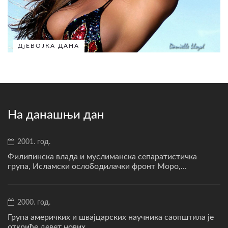
ДјЕВОЈКА ДАНА
На данашњи дан
2001. год.
Филипинска влада и муслиманска сепаратистичка
група, Исламски ослободилачки фронт Моро,...
2000. год.
Група америчких и швајцарских научника саопштила је
откриће девет нових...