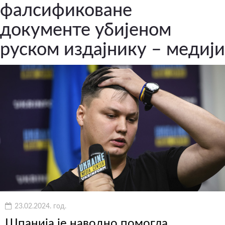
фалсификоване
документе убијеном
руском издајнику – медији
23.02.2024. год.
Шпанија је наводно помогла