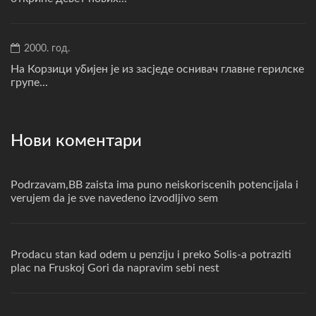
2000. год.
На Корзици убијен је из засједе оснивач главне герилске
групе...
Нови коментари
Podrzavam,BB zaista ima puno neiskoriscenih potencijala i
verujem da je sve navedeno izvodljivo sem
Prodacu stan kad odem u penziju i preko Solis-a potraziti
plac na Fruskoj Gori da napravim sebi nest