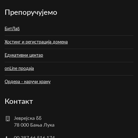
Препоручујемо
БитЛаб
Хостинг и регистрација домена
Едукативни центар
onLine продаја
Ордера - наручи храну
Контакт
Јеврејска бб
78 000 Бања Лука
00 387 66 516 174