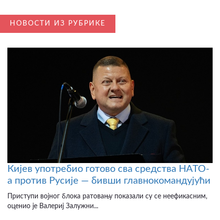
НОВОСТИ ИЗ РУБРИКЕ
Кијев употребио готово сва средства НАТО-
а против Русије — бивши главнокомандујући
Приступи војног блока ратовању показали су се неефикасним,
оценио је Валериј Залужни...