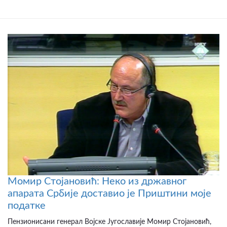
Момир Стојановић: Неко из државног
апарата Србије доставио је Приштини моје
податке
Пензионисани генерал Војске Југославије Момир Стојановић,