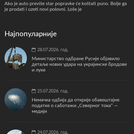
Ako je auto previše star popravke će koštati puno. Bolje ga
je prodati i uzeti novi polovni. Loše je
Најпопуларније
28.07.2026. год.
Министарство одбране Русије објавило
детаље нових удара на украјинске бродове
и луке
25.07.2026. год.
Немачка одбија да открије обавештајне
податке о саботажи „Северног тока“ —
медији
24.07.2026. год.