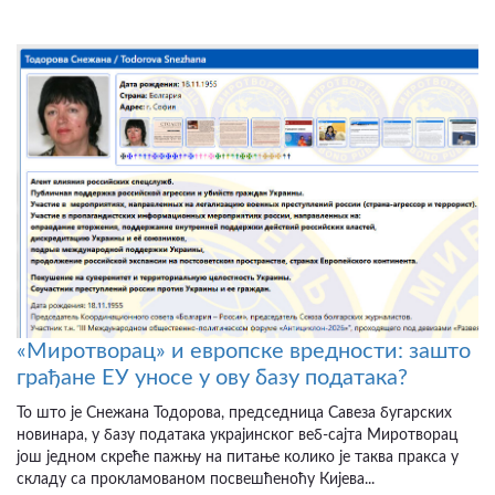
«Миротворац» и европске вредности: зашто
грађане ЕУ уносе у ову базу података?
То што је Снежана Тодорова, председница Савеза бугарских
новинара, у базу података украјинског веб-сајта Миротворац
још једном скреће пажњу на питање колико је таква пракса у
складу са прокламованом посвешћеноћу Кијева...