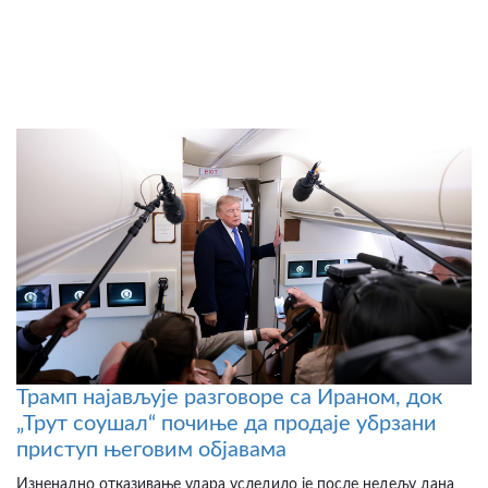
Трамп најављује разговоре са Ираном, док
„Трут соушал“ почиње да продаје убрзани
приступ његовим објавама
Изненадно отказивање удара уследило је после недељу дана