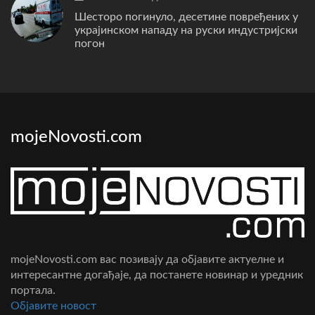
Шесторо погинуло, десетине повређених у
украјинском нападу на руски индустријски
погон
mojeNovosti.com
mojeNovosti.com вас позивају да објавите актуелне и
интересантне догађаје, да постанете новинар и уредник
портала.
Oбјавите новост