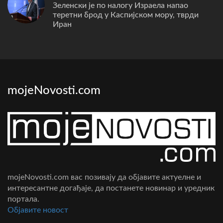
Зеленски је по налогу Израела напао
теретни брод у Каспијском мору, тврди
Иран
mojeNovosti.com
mojeNovosti.com вас позивају да објавите актуелне и
интересантне догађаје, да постанете новинар и уредник
портала.
Oбјавите новост