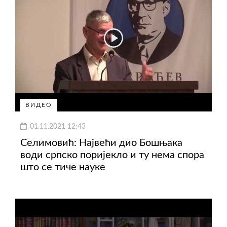
ВИДЕО
01.11.2021 12:43
Селимовић: Највећи дио Бошњака
води српско поријекло и ту нема спора
што се тиче науке