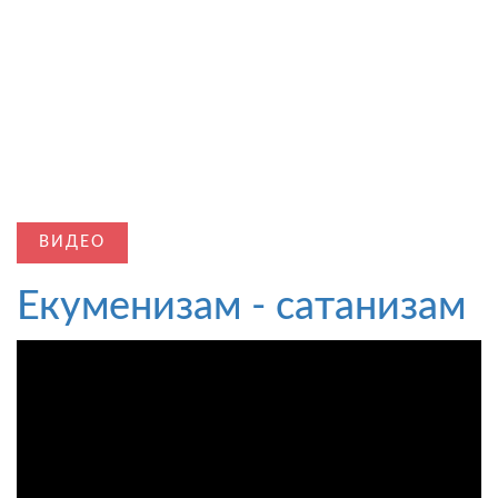
ВИДЕО
Екуменизам - сатанизам