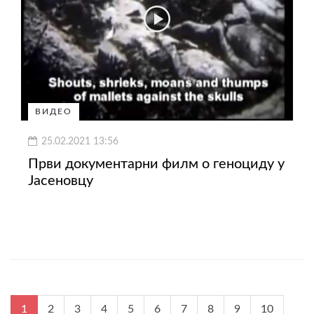
ВИДЕО
25.02.2021 13:56
Први документарни филм о геноциду у
Јасеновцу
1
2
3
4
5
6
7
8
9
10