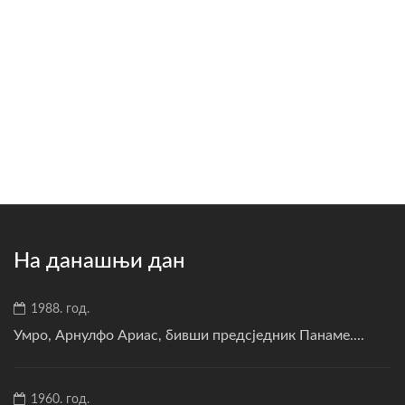
На данашњи дан
1988. год.
Умро, Арнулфо Ариас, бивши предсједник Панаме....
1960. год.