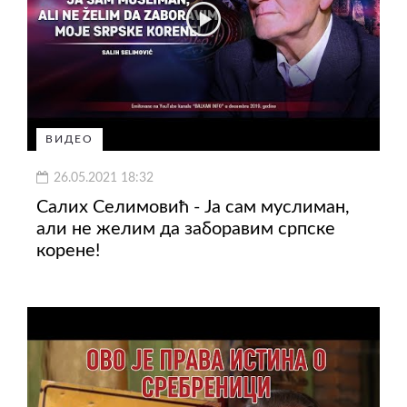
ВИДЕО
26.05.2021 18:32
Салих Селимовић - Ја сам муслиман,
али не желим да заборавим српске
корене!