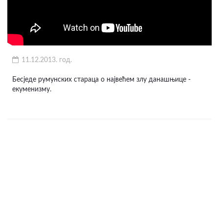
11.12.2013. год.
Бесједе румунских стараца о највећем злу данашњице -
екуменизму.