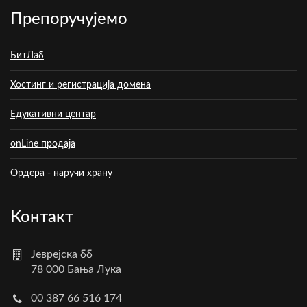
Препоручујемо
БитЛаб
Хостинг и регистрација домена
Едукативни центар
onLine продаја
Ордера - наручи храну
Контакт
Јеврејска бб
78 000 Бања Лука
00 387 66 516 174