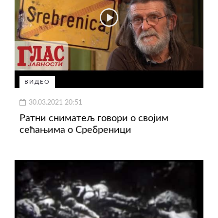
ВИДЕО
30.03.2021 20:51
Ратни сниматељ говори о својим
сећањима о Сребреници