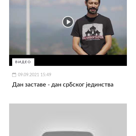
ВИДЕО
09.09.2021 15:49
Дан заставе - дан србског јединства