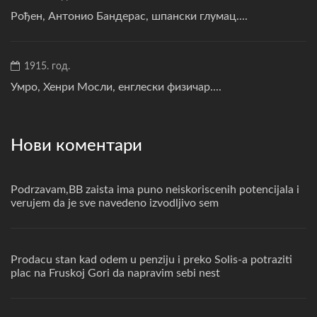
Рођен, Антонио Бандерас, шпански глумац....
1915. год.
Умро, Хенри Мосли, енглески физичар....
Нови коментари
Podrzavam,BB zaista ima puno neiskoriscenih potencijala i
verujem da je sve navedeno izvodljivo sem
Prodacu stan kad odem u penziju i preko Solis-a potraziti
plac na Fruskoj Gori da napravim sebi nest