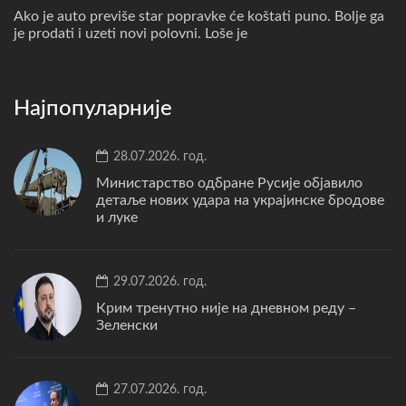
Ako je auto previše star popravke će koštati puno. Bolje ga
je prodati i uzeti novi polovni. Loše je
Најпопуларније
28.07.2026. год.
Министарство одбране Русије објавило
детаље нових удара на украјинске бродове
и луке
29.07.2026. год.
Крим тренутно није на дневном реду –
Зеленски
27.07.2026. год.