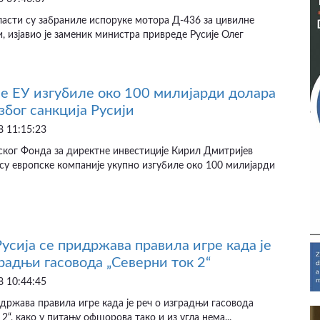
ласти су забраниле испоруке мотора Д-436 за цивилне
и, изјавио је заменик министра привреде Русије Олег
е ЕУ изгубиле око 100 милијарди долара
због санкција Русији
 11:15:23
ског Фонда за директне инвестиције Кирил Дмитријев
а су европске компаније укупно изгубиле око 100 милијарди
Русија се придржава правила игре када је
градњи гасовода „Северни ток 2“
 10:44:45
идржава правила игре када је реч о изградњи гасовода
2“, како у питању офшорова тако и из угла нема...