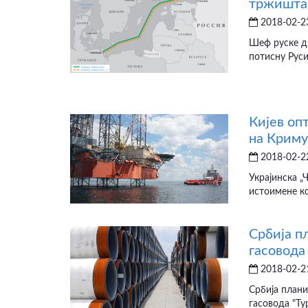
тржишта 
2018-02-23
Шеф руске ди
потисну Русиј
Кијев оп
на Криму
2018-02-22
Украјинска „
истоимене ком
Србија п
гасовода 
2018-02-21
Србија плани
гасовода "Ту