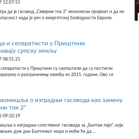
 12:07:51
ра да је гасовод „Северни ток 2“ економски пројекат и да не
пасност када је реч о енергетској безбедности Европе,
а и сепаратисти у Приштини
чавају српску земљу
 08:51:21
 сепаратисти у Приштини су саопштили да су постигли
оразуму о разграничењу између из 2015. године. Ово се
азмишља о изградњи гасовода као замену
ни ток 2“
 09:32:19
шља о изградњи сопственог гасовода за „Балтик пајп“, који
ављен дуж дна Балтичког мора и моћи ће да ...