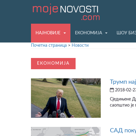
НАЈНОВИЈЕ
ЕКОНОМИЈА
ШОУ БИ
Почетна страница
>
Новости
ЕКОНОМИЈА
Трумп на
2018-02-23
Сједињене Др
саопштио је 
САД поку