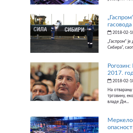
„Гаспром
гасовода
2018-02-18
„Гаспром“ је
Сибира“, сао
Рогозин:
2017. го
2018-02-18
На отварању 
трговину, ек
владе Дм...
Меркелов
опасност