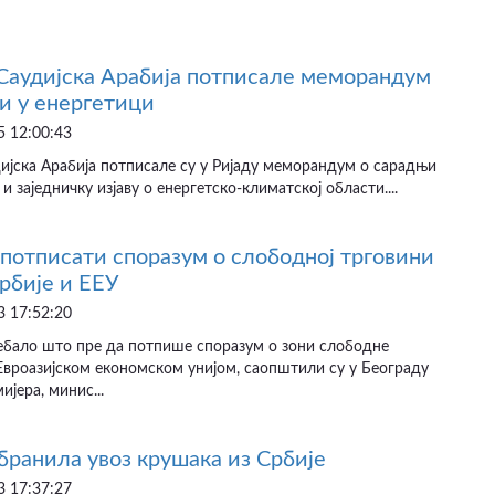
 Саудијска Арабија потписале меморандум
и у енергетици
 12:00:43
дијска Арабија потписале су у Ријаду меморандум о сарадњи
и заједничку изјаву о енергетско-климатској области....
потписати споразум о слободној трговини
рбије и ЕЕУ
 17:52:20
ребало што пре да потпише споразум о зони слободне
Евроазијском економском унијом, саопштили су у Београду
ијера, минис...
абранила увоз крушака из Србије
 17:37:27