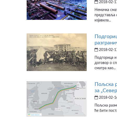
2018-02-17
Немачка смат
представља о
изјавила...
Подгориц
разграни
2018-02-17
Подгорица и
договор о сп
сматра као...
Пољска р
за „Север
2018-02-16
Пољска разми
ће бити пост