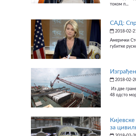
током п...
САД: Спр
ВИДЕО
2018-02-21
Амерички Сте
губитке руско
Изграђен
2018-02-20
Из две гране
48 одсто мор
Кијевске
за цивил
2018-02-20