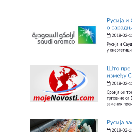
Русија и
о сарадњ
2018-02-15
Русија и Сау
у енергетици 
Што пре 
између С
2018-02-13
Србија би т
трговине са 
заменик прем
Русија з
2018-02-13