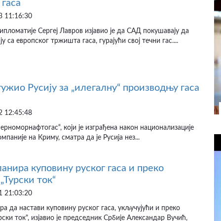
гаса
 11:16:30
пломатије Сергеј Лавров изјавио је да САД покушавају да
у са европског тржишта гаса, гурајући свој течни гас....
тужио Русију за „илегалну“ производњу гаса
 12:45:48
Черноморнафтогас“, који је изграђена након национализације
паније на Криму, сматра да је Русија нез...
ланира куповину руског гаса и преко
„Турски ток“
 21:03:20
ра да настави куповину руског гаса, укључујући и преко
рски ток", изјавио је председник Србије Александар Вучић,