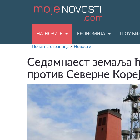
НАЈНОВИЈЕ
ЕКОНОМИЈА
ШОУ БИ
Почетна страница
>
Новости
Седамнаест земаља ћ
против Северне Кореј