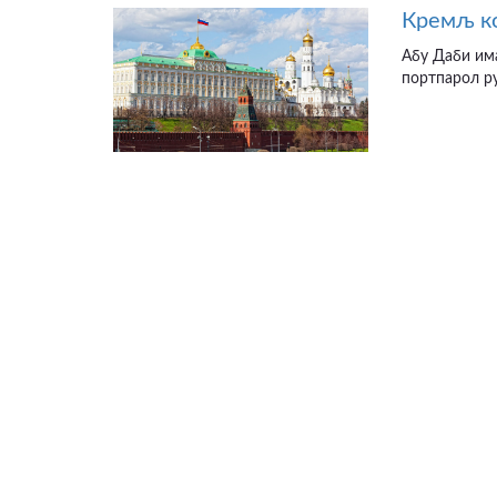
Кремљ ко
Абу Даби има
портпарол ру