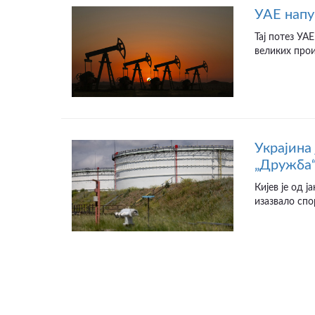
УАЕ нап
Тај потез УА
великих прои
Украјина
„Дружба
Кијев је од 
изазвало спо