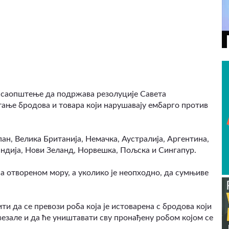
ВИДЕО
е саопштење да подржава резолуције Савета
тање бродова и товара који нарушавају ембарго против
ан, Велика Британија, Немачка, Аустралија, Аргентина,
андија, Нови Зеланд, Норвешка, Пољска и Сингапур.
а отвореном мору, а уколико је неопходно, да сумњиве
ти да се превози роба која је истоварена с бродова који
везале и да ће уништавати сву пронађену робом којом се