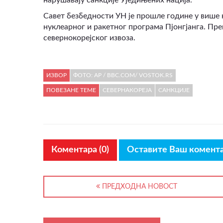
нарушавају санкције Уједињених нација.
Савет безбедности УН је прошле године у више н
нуклеарног и ракетног програма Пјонгјанга. Пр
севернокорејског извоза.
ИЗВОР
ФОТО: AP / BBC.COM/ VOSTOK.RS
ПОВЕЗАНЕ ТЕМЕ
СЕВЕРНАКОРЕЈА
САНКЦИЈЕ
Коментара (0)
Оставите Ваш комент
ПРЕДХОДНА НОВОСТ