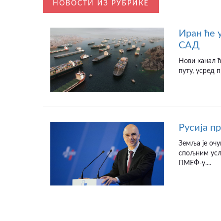
НОВОСТИ ИЗ РУБРИКЕ
Иран ће 
САД
Нови канал 
путу, усред 
Русија п
Земља је очу
спољним усло
ПМЕФ-у....