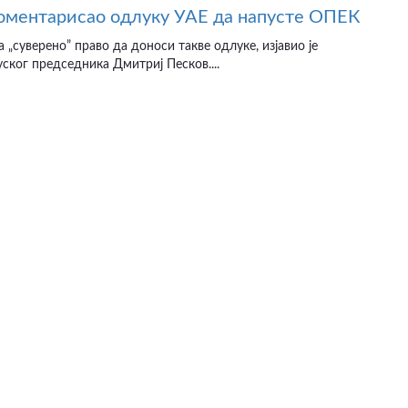
ментарисао одлуку УАЕ да напусте ОПЕК
 „суверено” право да доноси такве одлуке, изјавио је
ског председника Дмитриј Песков....