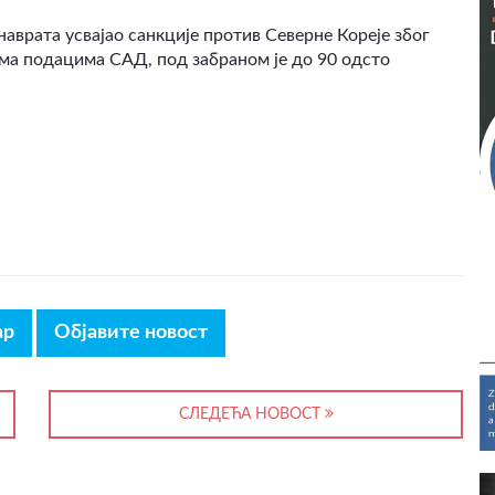
аврата усвајао санкције против Северне Кореје због
ема подацима САД, под забраном је до 90 одсто
ар
Објавите новост
СЛЕДЕЋА НОВОСТ