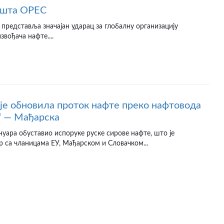
ушта OPEC
Е представља значајан ударац за глобалну организацију
звођача нафте....
 је обновила проток нафте преко нафтовода
“ — Мађарска
јануара обуставио испоруке руске сирове нафте, што је
р са чланицама ЕУ, Мађарском и Словачком...