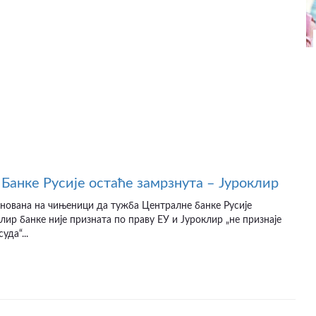
Банке Русије остаће замрзнута – Јуроклир
снована на чињеници да тужба Централне банке Русије
лир банке није призната по праву ЕУ и Јуроклир „не признаје
уда“...