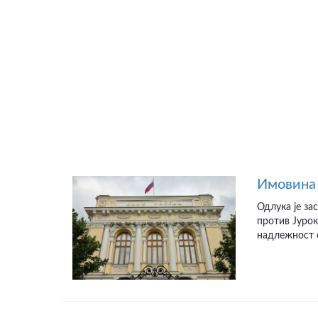
Имовина 
Одлука је за
против Јурок
надлежност с