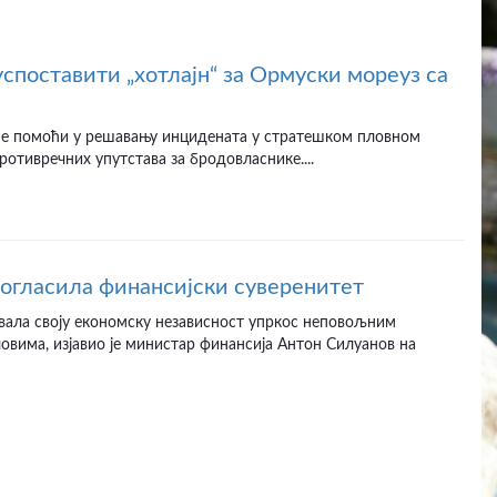
успоставити „хотлајн“ за Ормуски мореуз са
ће помоћи у решавању инцидената у стратешком пловном
противречних упутстава за бродовласнике....
рогласила финансијски суверенитет
вала своју економску независност упркос неповољним
вима, изјавио је министар финансија Антон Силуанов на