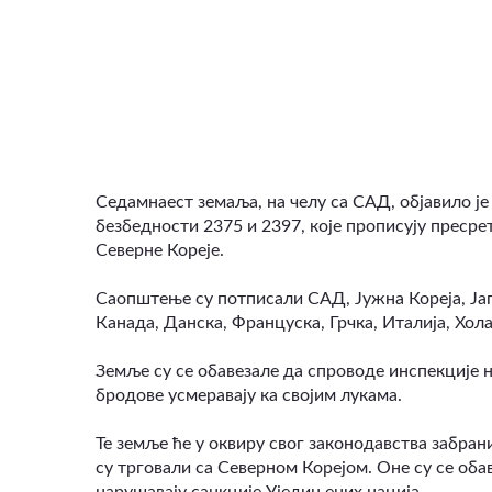
ВИДЕО
Седамнаест земаља, на челу са САД, објавило ј
безбедности 2375 и 2397, које прописују пресре
Северне Кореје.
Саопштење су потписали САД, Јужна Кореја, Јап
Канада, Данска, Француска, Грчка, Италија, Хол
Земље су се обавезале да спроводе инспекције н
бродове усмеравају ка својим лукама.
Те земље ће у оквиру свог законодавства забрани
су трговали са Северном Корејом. Оне су се оба