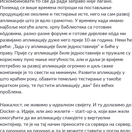
Искомбиновати то све да ради заправо није лагано.
Понекад се више времена потроши на постављање
продукцијске околине и тестирање исте, него на сам развој
апликације што је врло срамотно. У времену када имамо
најбоље могуће алате, хрпу библиотека са готовим
кôдовима, разно-разне форуме и готове дијелове кôда ми
развијамо апликацију дуже него прије 10-ак година. Неки ће
рећи: „Тада су апликације биле једноставније“ и биће у
праву. Прије су апликације биле једноставније и пружале су
кориснику пуно мање могућности, али и даље је вријеме
потребно за развој апликације огромно и циљ сваке
компаније је то свести на минимум. Развити апликацију у
што краћем року, обавити темељно тестирање у такође
кратком року, те пустити апликацију „ван“ без већих
проблема.
Нажалост, не живимо у идеалном свијету. И ту долазимо до
Docker-a. Идеје, или ако желите – start-up-а, који вам жели
омогућити да ви апликацију спакујете у виртуелни
контејнер, те је на тај начин преносите са сервера на сервер,
са рачунара на рачунар и да је можете ставити у погон врло