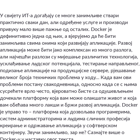
У свијету ИТ-а догађају се многе занимљиве ствари
практично сваки дан, али одређене услуге и производи
привуку мало више пажње од осталих. Docker је
дефинитивно једна од њих, а вјерујемо да ће бити
занимљива свима онима који развијају апликације. Развој
апликација може бити јако комплексан из много разлога,
али најчешћи разлози су мијешање различитих технологија,
усклађивање људског потенцијала, тестирање направљеног,
подизање апликације на продукцијске сервере, рјешавање
великог броја техничких проблема у ходу… Када вам ови
проблеми постану свакодневница, односно када се с њима
сусрећете врло често, вјероватно бисте са одушевљењем
дочекали платформу која вам може олакшати живот и која
вам обећава много лакши и бржи развој апликација. Docker
је управо то – платформа која дозвољава програмерима,
систем администраторима и људима сличних професија
креирање и одржавање апликација у софтверском
контејнеру. Звучи занимљиво, зар не? Сазнајте више о
Docker-у у наставку овог текста.