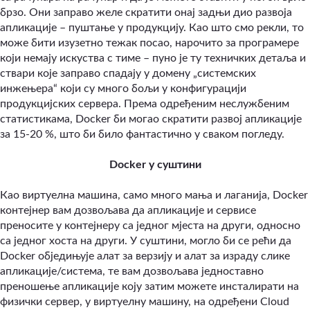
брзо. Они заправо желе скратити онај задњи дио развоја
апликације – пуштање у продукцију. Као што смо рекли, то
може бити изузетно тежак посао, нарочито за програмере
који немају искуства с тиме – пуно је ту техничких детаља и
ствари које заправо спадају у домену „системских
инжењера“ који су много бољи у конфигурацији
продукцијских сервера. Према одређеним неслужбеним
статистикама, Docker би могао скратити развој апликације
за 15-20 %, што би било фантастично у сваком погледу.
Docker у суштини
Као виртуелна машина, само много мања и лаганија, Docker
контејнер вам дозвољава да апликације и сервисе
преносите у контејнеру са једног мјеста на други, односно
са једног хоста на други. У суштини, могло би се рећи да
Docker обједињује алат за верзију и алат за израду слике
апликације/система, те вам дозвољава једноставно
преношење апликације коју затим можете инсталирати на
физички сервер, у виртуелну машину, на одређени Cloud