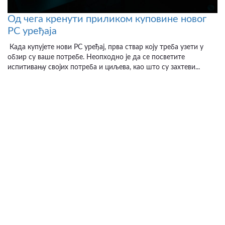
Од чега кренути приликом куповине новог
PC уређаја
Када купујете нови PC уређај, прва ствар коју треба узети у
обзир су ваше потребе. Неопходно је да се посветите
испитивању својих потреба и циљева, као што су захтеви...