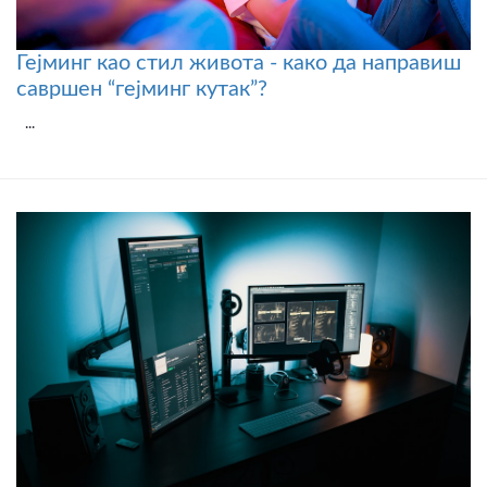
Гејминг као стил живота - како да направиш
савршен “гејминг кутак”?
...