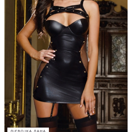
ДјЕВОЈКА ДАНА