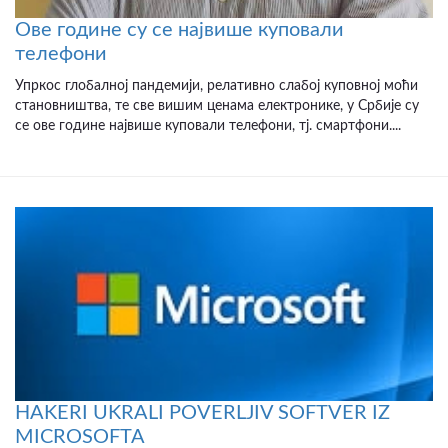
Ове године су се највише куповали
телефони
Упркос глобалној пандемији, релативно слабој куповној моћи
становништва, те све вишим ценама електронике, у Србије су
се ове године највише куповали телефони, тј. смартфони....
HAKERI UKRALI POVERLJIV SOFTVER IZ
MICROSOFTA