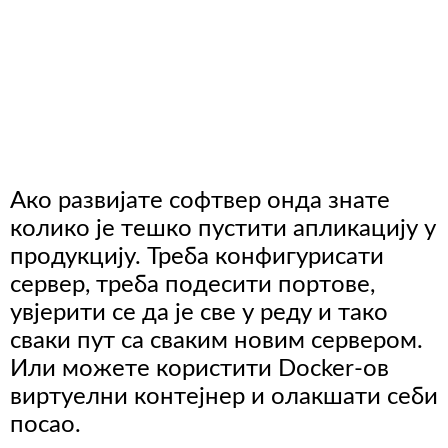
Ако развијате софтвер онда знате
колико је тешко пустити апликацију у
продукцију. Треба конфигурисати
сервер, треба подесити портове,
увјерити се да је све у реду и тако
сваки пут са сваким новим сервером.
Или можете користити Docker-ов
виртуелни контејнер и олакшати себи
посао.