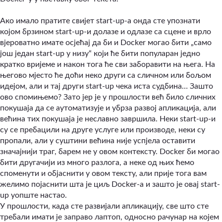
Ако имало пратите свијет start-up-а онда сте упознати
којом брзином start-up-и долазе и одлазе са сцене и врло
вјероватно имате осјећај да би и Docker могао бити „само
још један start-up у низу“ који ће бити популаран једно
кратко вријеме и након тога ће сви заборавити на њега. На
његово мјесто ће доћи неко други са сличном или бољом
идејом, али и тај други start-up чека иста судбина… Зашто
ово спомињемо? Зато јер је у прошлости већ било сличних
покушаја да се аутоматизује и убрза развој апликација, али
већина тих покушаја је неславно завршила. Неки start-up-и
су се пребацили на друге услуге или производе, неки су
пропали, али у суштини већина није успјела оставити
значајнији траг, барем не у овом контексту. Docker би могао
бити другачији из много разлога, а неке од њих ћемо
споменути и објаснити у овом тексту, али прије тога вам
желимо појаснити шта је циљ Docker-a и зашто је овај start-
up уопште настао.
У прошлости, када сте развијали апликацију, све што сте
требали имати је заправо лаптоп, односно рачунар на којем