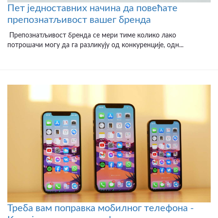
Пет једноставних начина да повећате
препознатљивост вашег бренда
Препознатљивост бренда се мери тиме колико лако
потрошачи могу да га разликују од конкуренције, одн...
Треба вам поправка мобилног телефона -