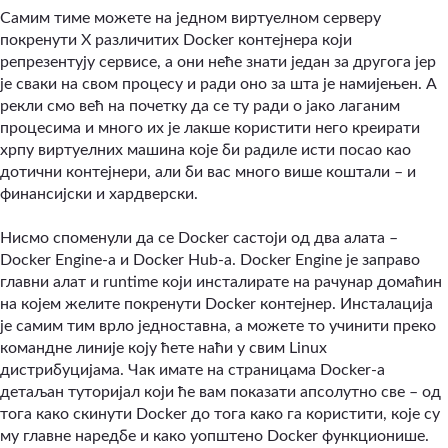
Самим тиме можете на једном виртуелном серверу
покренути X различитих Docker контејнера који
репрезентују сервисе, а они неће знати један за другога јер
је сваки на свом процесу и ради оно за шта је намијењен. А
рекли смо већ на почетку да се ту ради о јако лаганим
процесима и много их је лакше користити него креирати
хрпу виртуелних машина које би радиле исти посао као
дотични контејнери, али би вас много више коштали – и
финансијски и хардверски.
Нисмо споменули да се Docker састоји од два алата –
Docker Engine-a и Docker Hub-a. Docker Engine је заправо
главни алат и runtime који инсталирате на рачунар домаћин
на којем желите покренути Docker контејнер. Инсталација
је самим тим врло једноставна, а можете то учинити преко
командне линије коју ћете наћи у свим Linux
дистрибуцијама. Чак имате на страницама Docker-a
детаљан туторијал који ће вам показати апсолутно све – од
тога како скинути Docker до тога како га користити, које су
му главне наредбе и како уопштено Docker функционише.