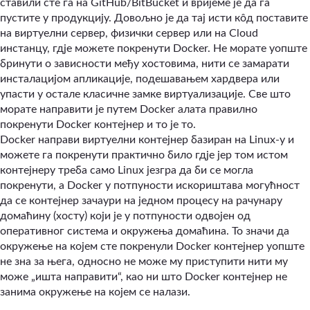
ставили сте га на GitHub/BitBucket и вријеме је да га
пустите у продукцију. Довољно је да тај исти кôд поставите
на виртуелни сервер, физички сервер или на Cloud
инстанцу, гдје можете покренути Docker. Не морате уопште
бринути о зависности међу хостовима, нити се замарати
инсталацијом апликације, подешавањем хардвера или
упасти у остале класичне замке виртуализације. Све што
морате направити је путем Docker алата правилно
покренути Docker контејнер и то је то.
Docker направи виртуелни контејнер базиран на Linux-у и
можете га покренути практично било гдје јер том истом
контејнеру треба само Linux језгра да би се могла
покренути, а Docker у потпуности искориштава могућност
да се контејнер зачаури на једном процесу на рачунару
домаћину (хосту) који је у потпуности одвојен од
оперативног система и окружења домаћина. То значи да
окружење на којем сте покренули Docker контејнер уопште
не зна за њега, односно не може му приступити нити му
може „ишта направити“, као ни што Docker контејнер не
занима окружење на којем се налази.