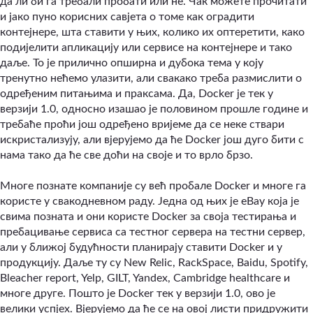
да ли би га требали пробати или не. Чак можете прочитати
и јако пуно корисних савјета о томе как оградити
контејнере, шта ставити у њих, колико их оптеретити, како
подијелити апликацију или сервисе на контејнере и тако
даље. То је прилично опширна и дубока тема у коју
тренутно нећемо улазити, али свакако треба размислити о
одређеним питањима и праксама. Да, Docker је тек у
верзији 1.0, односно изашао је половином прошле године и
требаће проћи још одређено вријеме да се неке ствари
искристализују, али вјерујемо да ће Docker још дуго бити с
нама тако да ће све доћи на своје и то врло брзо.
Многе познате компаније су већ пробале Docker и многе га
користе у свакодневном раду. Једна од њих је eBay која је
свима позната и они користе Docker за своја тестирања и
пребацивање сервиса са тестног сервера на тестни сервер,
али у ближој будућности планирају ставити Docker и у
продукцију. Даље ту су New Relic, RackSpace, Baidu, Spotify,
Bleacher report, Yelp, GILT, Yandex, Cambridge healthcare и
многе друге. Пошто је Docker тек у верзији 1.0, ово је
велики успјех. Вјерујемо да ће се на овој листи придружити