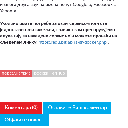
и многа друга звучна имена попут Google-a, Facebook-a,
Yahoo-a …
Уколико имате потребе за овим сервисом или сте
једноставно знатижељни, свакако вам препоручујемо
едукацију за наведени сервис који можете пронаћи на
сљедећем линку:
https://edu.bitlab.rs/sr/docker.php
.
ПОВЕЗАНЕ ТЕМЕ
DOCKER
GITHUB
Коментара (0)
Оставите Ваш коментар
Објавите новост