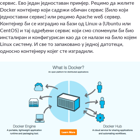
сервис. Ево један једноставан примјер. Рецимо да желите
Docker контејнер који садржи обичан сервис (било који
једноставни сервис) или рецимо Apache wеб сервер.
Контејнер би се изградио на бази од Linux-a (Ubuntu или
CentOS) и тај одређени сервис који смо споменули би био
инсталиран и конфигурисан као да се налази на било којем
Linux систему. И све то запаковано у једној датотеци,
односно контејнеру којег сте изградили.