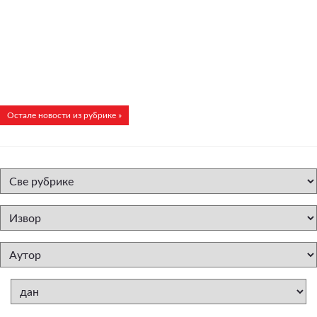
Остале новости из рубрике »