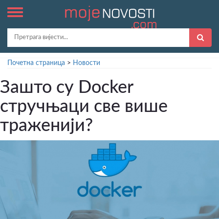
Почетна страница
>
Новости
Зашто су Docker
стручњаци све више
траженији?