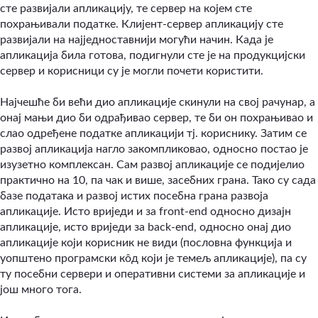
сте развијали апликацију, те сервер на којем сте
похрањивали податке. Клијент-сервер апликацију сте
развијали на најједноставнији могући начин. Када је
апликација била готова, подигнули сте је на продукцијски
сервер и корисници су је могли почети користити.
Најчешће би већи дио апликације скинули на свој рачунар, а
онај мањи дио би одрађивао сервер, те би он похрањивао и
слао одређене податке апликацији тј. кориснику. Затим се
развој апликација нагло закомпликовао, односно постао је
изузетно комплексан. Сам развој апликације се подијелио
практично на 10, па чак и више, засебних грана. Тако су сада
базе података и развој истих посебна грана развоја
апликације. Исто вриједи и за front-end односно дизајн
апликације, исто вриједи за back-end, односно онај дио
апликације који корисник не види (пословна функција и
уопштено програмски кôд који је темељ апликације), па су
ту посебни сервери и оперативни системи за апликације и
још много тога.