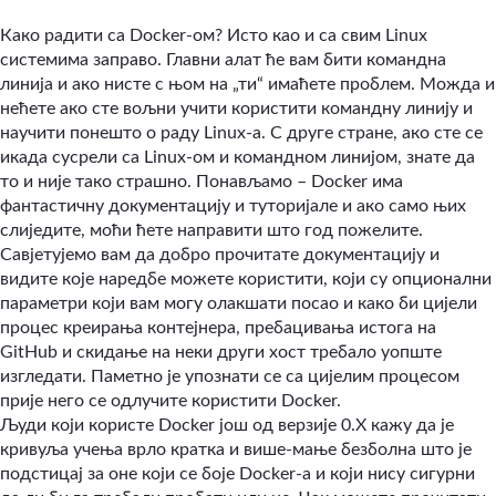
Како радити са Docker-ом? Исто као и са свим Linux
системима заправо. Главни алат ће вам бити командна
линија и ако нисте с њом на „ти“ имаћете проблем. Можда и
нећете ако сте вољни учити користити командну линију и
научити понешто о раду Linux-a. С друге стране, ако сте се
икада сусрели са Linux-ом и командном линијом, знате да
то и није тако страшно. Понављамо – Docker има
фантастичну документацију и туторијале и ако само њих
слиједите, моћи ћете направити што год пожелите.
Савјетујемо вам да добро прочитате документацију и
видите које наредбе можете користити, који су опционални
параметри који вам могу олакшати посао и како би цијели
процес креирања контејнера, пребацивања истога на
GitHub и скидање на неки други хост требало уопште
изгледати. Паметно је упознати се са цијелим процесом
прије него се одлучите користити Docker.
Људи који користе Docker још од верзије 0.X кажу да је
кривуља учења врло кратка и више-мање безболна што је
подстицај за оне који се боје Docker-a и који нису сигурни