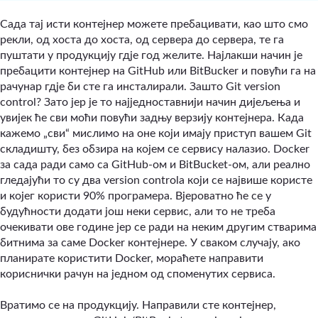
Сада тај исти контејнер можете пребацивати, као што смо
рекли, од хоста до хоста, од сервера до сервера, те га
пуштати у продукцију гдје год желите. Најлакши начин је
пребацити контејнер на GitHub или BitBucker и повући га на
рачунар гдје би сте га инсталирали. Зашто Git version
control? Зато јер је то најједноставнији начин дијељења и
увијек ће сви моћи повући задњу верзију контејнера. Када
кажемо „сви“ мислимо на оне који имају приступ вашем Git
складишту, без обзира на којем се сервису налазио. Docker
за сада ради само са GitHub-ом и BitBucket-ом, али реално
гледајући то су два version controla који се највише користе
и којег користи 90% програмера. Вјероватно ће се у
будућности додати још неки сервис, али то не треба
очекивати ове године јер се ради на неким другим стварима
битнима за саме Docker контејнере. У сваком случају, ако
планирате користити Docker, мораћете направити
кориснички рачун на једном од споменутих сервиса.
Вратимо се на продукцију. Направили сте контејнер,